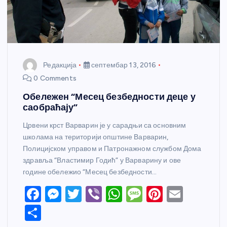
Редакција
септембар 13, 2016
0 Comments
Обележен “Месец безбедности деце у
саобраћају”
Црвени крст Варварин је у сарадњи са основним
школама на територији општине Варварин,
Полицијском управом и Патронажном службом Дома
здравља “Властимир Годић” у Варварину и ове
године обележио “Месец безбедности…
F
M
T
Vi
W
M
Pi
E
a
e
w
b
h
e
nt
m
S
c
ss
itt
er
at
ss
er
ail