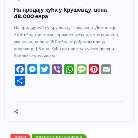
На продају кућа у Крушевцу, цена
48.000 евра
На продају кућа у Крушевцу, Прва зона. Димензије
7×8m² на три етаже, приземље+спрат+поткровље,
укупне површине 150m² на ограђеном плацу
површине 1,5 ара. Кућа на приземљу има дневни
боравак са кухињом…
F
M
T
Vi
W
M
Pi
E
a
e
w
b
h
e
nt
m
S
c
ss
itt
er
at
ss
er
ail
h
e
e
er
s
a
e
ar
b
n
A
g
st
e
o
g
p
e
o
er
p
ИНФО
ПЛАНСКА ИСКЉУЧЕЊА