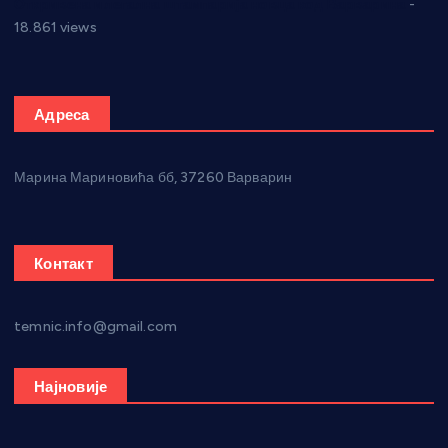
Откривена илегална штампарија новца код Варварина
-
18.861 views
Адреса
Марина Мариновића бб, 37260 Варварин
Контакт
temnic.info@gmail.com
Најновије