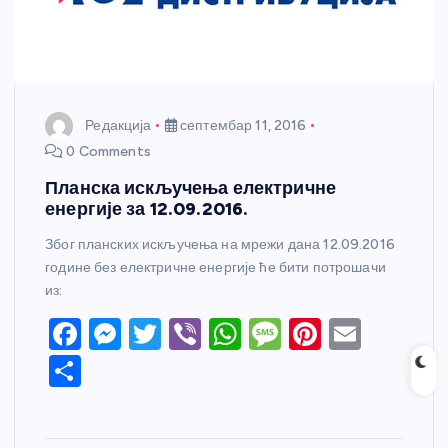
Редакција
септембар 11, 2016
0 Comments
Планска искључења електричне
енергије за 12.09.2016.
Због планских искључења на мрежи дана 12.09.2016
године без електричне енергије ће бити потрошачи
из:
F
M
T
Vi
W
M
Pi
E
a
e
w
b
h
e
nt
m
S
c
ss
itt
er
at
ss
er
ail
h
e
e
er
s
a
e
ar