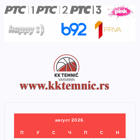
август 2026.
П
У
С
Ч
П
С
Н