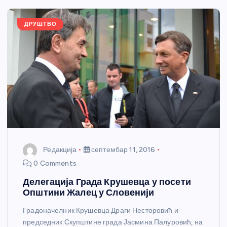
o
er
p
k
ДРУШТВО
Редакција
септембар 11, 2016
0 Comments
Делегација Града Крушевца у посети
Општини Жалец у Словенији
Градоначелник Крушевца Драги Несторовић и
председник Скупштине града Јасмина Палуровић, на