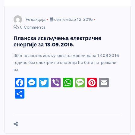
Редакција
септембар 12, 2016
0 Comments
Планска искључења електричне
енергије за 13.09.2016.
Због планских искључења на мрежи дана 13.09.2016
године без електричне енергије ће бити потрошачи
из:
F
M
T
Vi
W
M
Pi
E
a
e
w
b
h
e
nt
m
S
c
ss
itt
er
at
ss
er
ail
h
e
e
er
s
a
e
ar
b
n
A
g
st
e
o
g
p
e