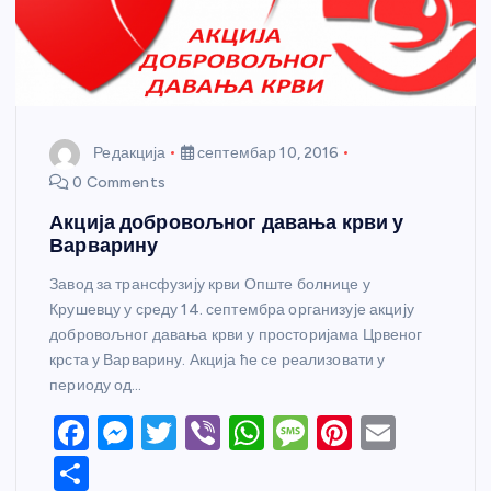
Редакција
септембар 10, 2016
0 Comments
Акција добровољног давања крви у
Варварину
Завод за трансфузију крви Опште болнице у
Крушевцу у среду 14. септембра организује акцију
добровољног давања крви у просторијама Црвеног
крста у Варварину. Акција ће се реализовати у
периоду од…
F
M
T
Vi
W
M
Pi
E
a
e
w
b
h
e
nt
m
S