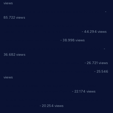
views
Планска искључења електричне енергије за 27.07.2022.
-
85.722 views
Горан Макрагић директор, Ђорђе Бајић спортски
директор новог прволигаша из Варварина
- 44.294 views
Цене на крушевачким пијацама
- 38.998 views
Планска искључења електричне енергије за 19.05.2021.
-
36.682 views
Реконструкција хотела “Плажа” у Варварину
- 26.721 views
Апел за помоћ породици Марковић из Варварина
- 25.546
views
Саопштење и демант Дома здравља “Др Властимир
Годић” на текст који кружи фејсбуком
- 22.174 views
Јелена Вујић-Обрадовић представник Александровца у
Парламенту Србије
- 20.254 views