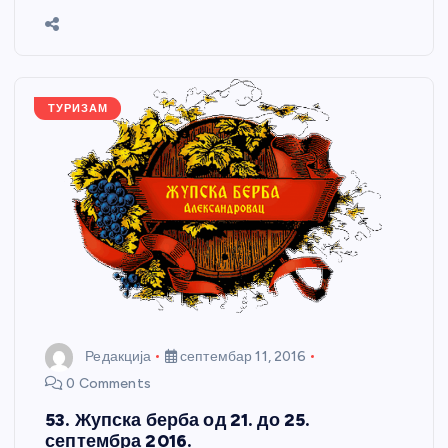
b
n
A
g
st
e
o
g
p
e
o
er
p
k
ТУРИЗАМ
Редакција
септембар 11, 2016
0 Comments
53. Жупска берба од 21. до 25.
септембра 2016.