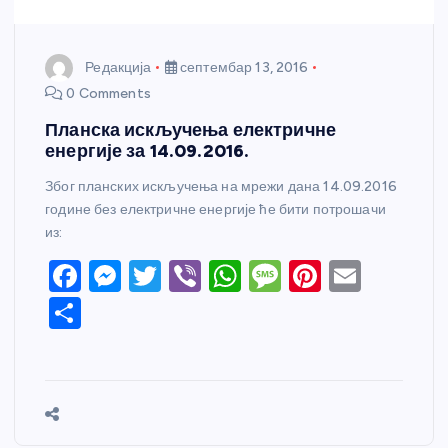
Редакција
септембар 13, 2016
0 Comments
Планска искључења електричне
енергије за 14.09.2016.
Због планских искључења на мрежи дана 14.09.2016
године без електричне енергије ће бити потрошачи
из:
F
M
T
Vi
W
M
Pi
E
a
e
w
b
h
e
nt
m
S
c
ss
itt
er
at
ss
er
ail
h
e
e
er
s
a
e
ar
b
n
A
g
st
e
o
g
p
e