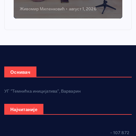
Никола Петровић
јул 31, 2026
Оснивач
УГ “Темнићка иницијатива”, Варварин
Најчитаније
СНС: Осуда говора мржње и насиља над женама
- 107.872