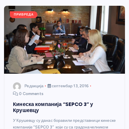
o
er
p
k
ПРИВРЕДА
Редакција
септембар 13, 2016
0 Comments
Кинеска компанија “SEPCO 3” у
Крушевцу
У Крушевцу су данас боравили представници кинеске
компаније “SEPCO 3” који су са градоначелником