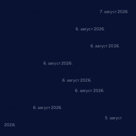
Општина Ћићевац наставља да подржава предузетнике:
10 нових субвенција за самозапошљавање
7. август 2026.
Вражогрнци чувају традицију: “Михољски сусрети села”
уз спортска надметања и забаву
6. август 2026.
Варварин подржао 25 нових предузетника: За
самозапошљавање по 380.000 динара
6. август 2026.
“Трстеник на Морави” од 10. до 16. августа: Богат програм
за све генерације
6. август 2026.
“Да се ради и гради по твом”: Трстеник улаже 4 милиона
динара у пројекте грађана
6. август 2026.
In memoriam: Тања Вилотијевић
6. август 2026.
Даница Петровић оживљава лик и дело Десанке
Максимовић
6. август 2026.
Александровац спреман за 61. “Жупску бербу”
5. август
2026.
Нова игралишта стижу у Бошњане, Доњи Катун и Парцане