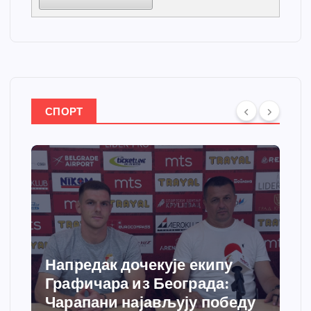
СПОРТ
Спортски центар “Ћићевац”
добија савремени систем
грејања