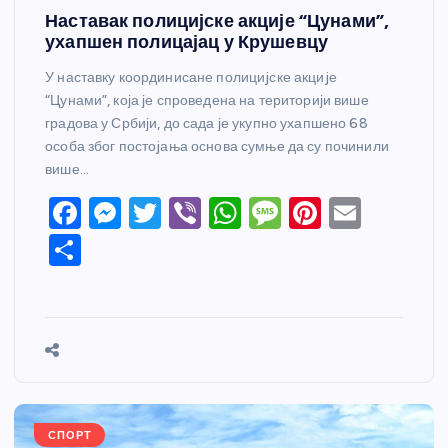
Наставак полицијске акције “Цунами”,
ухапшен полицајац у Крушевцу
У наставку координисане полициjске акциjе
“Цунами”, која је спроведена на територији више
градова у Србији, до сада је укупно ухапшено 68
особа због постоjања основа сумње да су починили
више…
F
M
T
Vi
W
M
Pi
E
a
e
w
b
h
e
nt
m
S
c
ss
itt
er
at
ss
er
ail
h
e
e
er
s
a
e
ar
b
n
A
g
st
e
o
g
p
e
o
er
p
k
СПОРТ