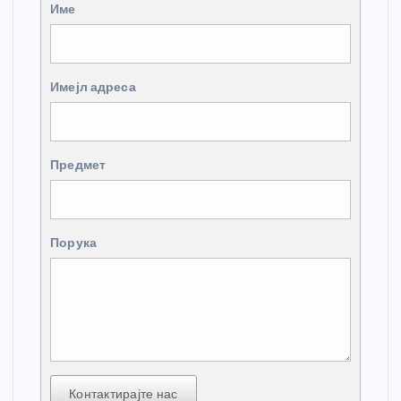
Име
Имејл адреса
Предмет
Порука
Контактирајте нас