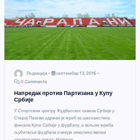
Редакција
септембар 13, 2016
0 Comments
Напредак против Партизана у Купу
Србије
У Спортском центру Фудбалског савеза Србије у
Старој Пазови одржан је жреб за шеснаестину
финала Купа Србије у фудбалу, а вољом жреба
љубитеље фудбала очекује неколико веома
занимљивих дуела. Највише…