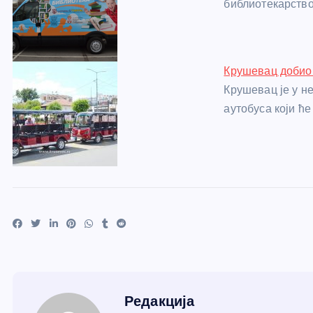
библиотекарство
Крушевац добио 
Крушевац је у не
аутобуса који ћ
Редакција