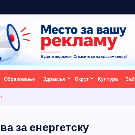
м
а
ативни портал
Образовање
Здравље
Округ
Култура
Заб
ст
ва за енергетску