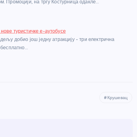
м. Промоцији, на тргу Костурница одакле…
нове туристичке е-аутобусе
дељу добио још једну атракцију - три електрична
е бесплатно…
Крушевац