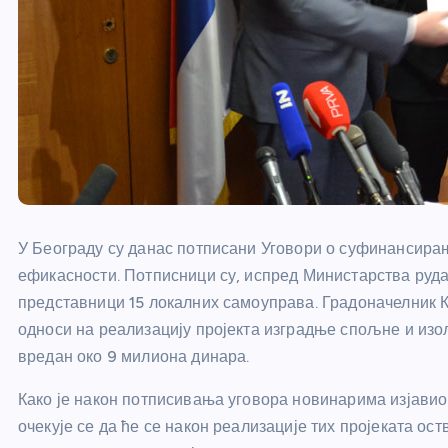
У Београду су данас потписани Уговори о суфинансирањ
ефикасности. Потписници су, испред Министарства руда
представници 15 локалних самоуправа. Градоначелник К
односи на реализацију пројекта изградње спољне и изо
вредан око 9 милиона динара.
Како је након потписивања уговора новинарима изјавио
очекује се да ће се након реализације тих пројеката о