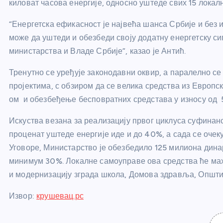
киловат часова енергије, односно уштеде свих 15 лока
“Енергетска ефикасност је највећа шанса Србије и без 
може да уштеди и обезбеди своју додатну енергетску сиг
министарства и Владе Србије”, казао је Антић.
Тренутно се уређује законодавни оквир, а паралелно с
пројектима, с обзиром да се велика средства из Европс
ом и обезбеђење бесповратних средстава у износу од 
Искуства везана за реализацију првог циклуса суфинанс
проценат уштеде енергије иде и до 40%, а сада се очеку
Уговоре, Министарство је обезбедило 125 милиона дина
минимум 30%. Локалне самоуправе ова средства ће ма
и модернизацију зграда школа, Домова здравља, Општин
Извор:
крушевац.рс