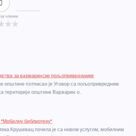
0
за чланке
едства за варваринске пољопривреднике
е општине потписан је Уговор са пољопривредним
а територије општине Варварин о…
 "Мобилну библиотеку"
ека Крушевац почела је са новом услугом, мобилним