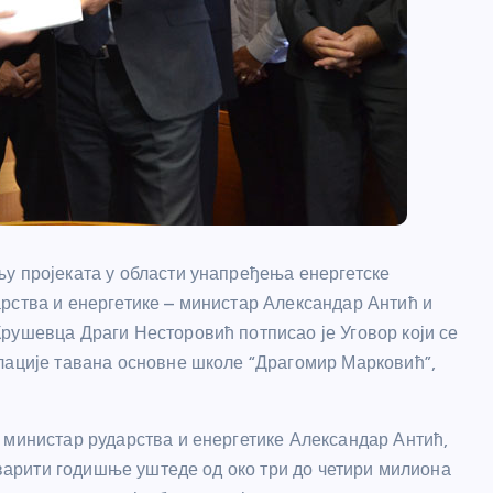
у пројеката у области унапређења енергетске
рства и енергетике – министар Александар Антић и
рушевца Драги Несторовић потписао је Уговор који се
лације тавана основне школе “Драгомир Марковић”,
 министар рударства и енергетике Александар Антић,
стварити годишње уштеде од око три до четири милиона