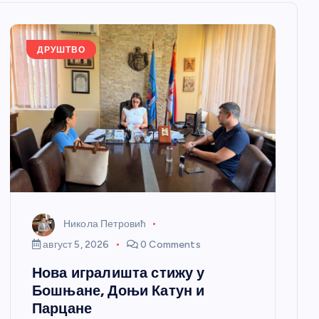
ДРУШТВО
Никола Петровић
август 5, 2026
0 Comments
Нова игралишта стижу у
Бошњане, Доњи Катун и
Парцане