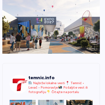
temnic.info
Najbrže lokalne vesti
Temnić •
Levač • Pomoravlje
Pošaljite vest ili
fotografiju
Čitajte na portalu