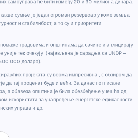
лних самоуправа ће бити између 20 и 30 милиона динара.
икакве сумње је један огроман резервоар у коме земља
урност и стабилнбост, а то су и приоритети
е помаже градовима и општинама да сачине и аплицирају
ке уније тек очекују (најављена је сарадња са UNDP –
500 000 долара).
ирајућих пројеката су веома импресивна , с обзиром да
је да тај проценат буде и већи. За данас потписане
ра, а обавеза општина је била обезбеђење учешћа од
хом искористити за унапређење енергетске ефикасности
ских управа и др.