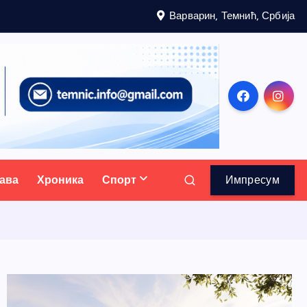
Варварин, Темнић, Србија
ава
Хроника
Спорт
Импресум