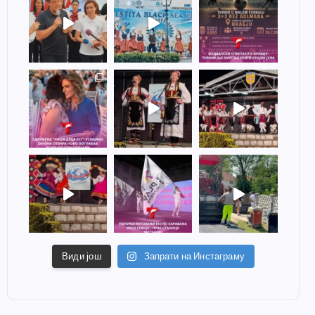
Види још
Запрати на Инстаграму