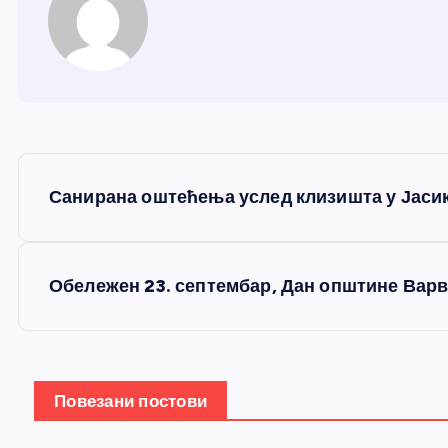
К
Санирана оштећења услед клизишта у Јаси
р
е
Обележен 23. септембар, Дан општине Вар
т
а
Повезани постови