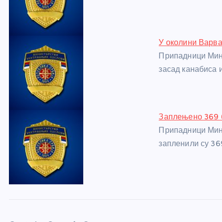
o
er
p
k
У околини Варв
Припадници Мин
засад канабиса 
Заплењено 369 
Припадници Мин
запленили су 36