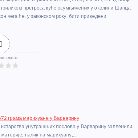
 приликом претреса куће осумњичених у околини Шапца.
н чега ће, у законском року, бити приведени
0
за чланке
372 грама марихуане у Варварину
истарства унутрашњих послова у Варварину запленили
 материје, налик на марихуану,…