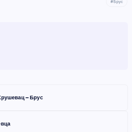
Брус
Крушевац – Брус
евца