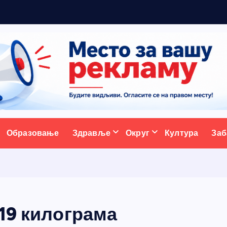
ативни портал
Образовање
Здравље
Округ
Култура
Заб
19 килограма