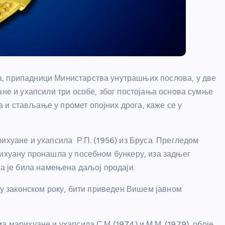
а, припадници Министарства унутрашњих послова, у две
ане и ухапсили три особе, због постојања основа сумње
и стављање у промет опојних дрога, каже се у
ихуане и ухапсила Р.П. (1956) из Бруса. Прегледом
рихуану пронашла у посебном бункеру, иза задњег
да је била намењена даљој продаји.
, у законском року, бити приведен Вишем јавном
а марихуане и ухапсила С.М (1974) и М.М. (1979), обоје