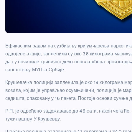
Ефикасним радом на сузбијању кријумчарења наркотик
одвојене акције, запленили су око 36 килограма мариху
да су починиле кривично дело неовлашћена производња 
саопштењу МУП-а Србије.
Крушевачка полиција запленила је око 19 килограма мар
возила, којим је управљао осумњичени, полиција је ма
седишта, спаковану у 16 пакета. Постоје основи сумње 
Р.П. је одређено задржавање до 48 сати, након чега ће
тужилаштву У Крушевцу.
Шабачка полиција запленила је 17 килограма и 340 грам