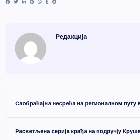
Редакција
К
Саобраћајна несрећа на регионалном путу 
р
е
Расветљена серија крађа на подручју Круш