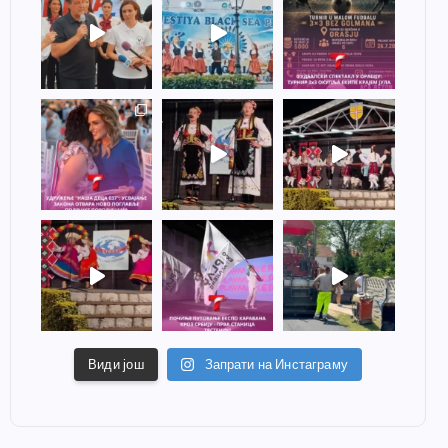
Види још
Запрати на Инстаграму