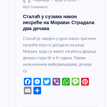
Редакција
јун 8, 2026
к
0 Comments
Сталаћ у сузама након
а
несреће на Морави: Страдала
два дечака
Сталаћ је завијен у црно након трагичне
несреће која се догодила на реци
Морави, када су живот изгубила двојица
дечака стара 10 и 11 година. Према
незваничним информацијама, дечаци
су…
F
M
T
Vi
W
M
Pi
a
e
w
b
h
e
nt
E
S
c
ss
itt
er
at
ss
er
m
h
e
e
er
s
a
e
ail
ar