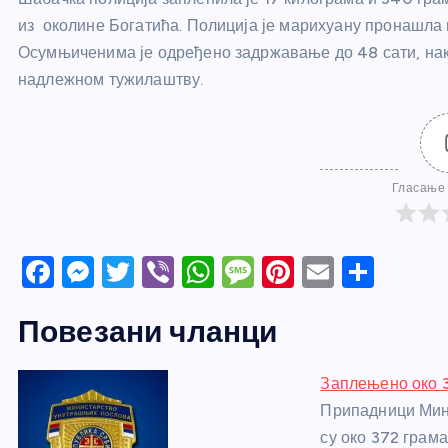
из околине Богатића. Полиција је марихуану пронашла
Осумњиченима је одређено задржавање до 48 сати, нако
надлежном тужилаштву.
Гласање 
F
M
T
Vi
W
M
Pi
E
S
a
e
w
b
h
e
nt
m
h
Повезани чланци
c
ss
itt
er
at
ss
er
ail
ar
e
e
er
s
a
e
e
Заплењено око 
b
n
A
g
st
Припадници Мин
o
g
p
e
су око 372 грама