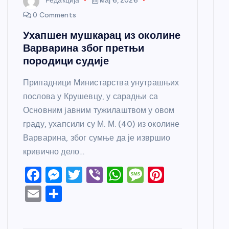
Редакција
мај 6, 2026
0 Comments
Ухапшен мушкарац из околине
Варварина због претњи
породици судије
Припадници Министарства унутрашњих
послова у Крушевцу, у сарадњи са
Основним јавним тужилаштвом у овом
граду, ухапсили су М. М. (40) из околине
Варварина, због сумње да је извршио
кривично дело…
F
M
T
Vi
W
M
Pi
a
e
w
b
h
e
nt
E
S
c
ss
itt
er
at
ss
er
m
h
e
e
er
s
a
e
ail
ar