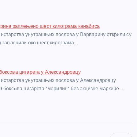
арина заплењено шест килограма канабиса
истарства унутрашњих послова у Варварину открили су
и запленили око шест килограма…
боксова цигарета у Александровцу
истарства унутрашњих послова у Александровцу
9 боксoва цигарета "мерилин" без акцизне маркице.…