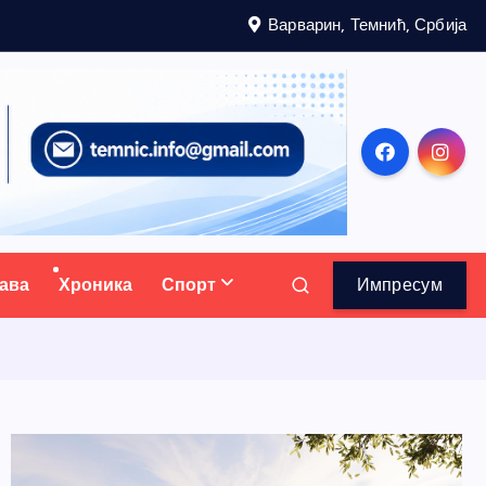
Варварин, Темнић, Србија
ава
Хроника
Спорт
Импресум