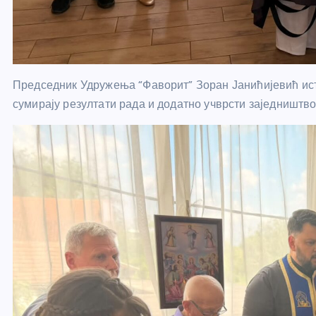
Председник Удружења “Фаворит” Зоран Јанићијевић иста
сумирају резултати рада и додатно учврсти заједништво