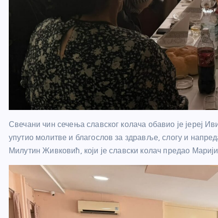
Свечани чин сечења славског колача обавио је јереј Иви
упутио молитве и благослов за здравље, слогу и напре
Милутин Живковић, који је славски колач предао Мариј