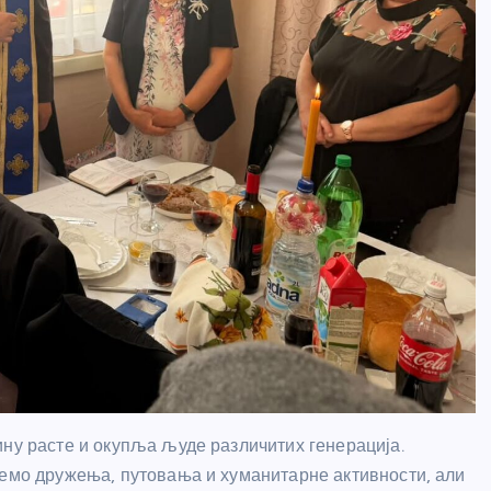
ину расте и окупља људе различитих генерација.
јемо дружења, путовања и хуманитарне активности, али