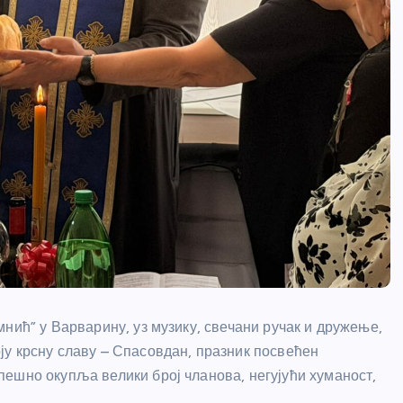
нић” у Варварину, уз музику, свечани ручак и дружење,
у крсну славу – Спасовдан, празник посвећен
ешно окупља велики број чланова, негујући хуманост,