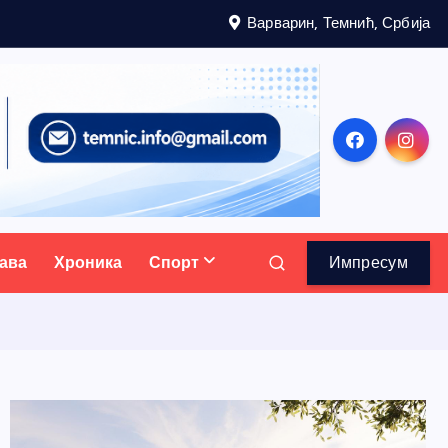
Варварин, Темнић, Србија
ава
Хроника
Спорт
Импресум