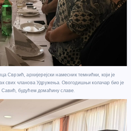
ца Сврзић, архијерејски намесник темнићки, који је
дак свих чланова Удружења. Овогодишњи колачар био је
и Савић, будућем домаћину славе.