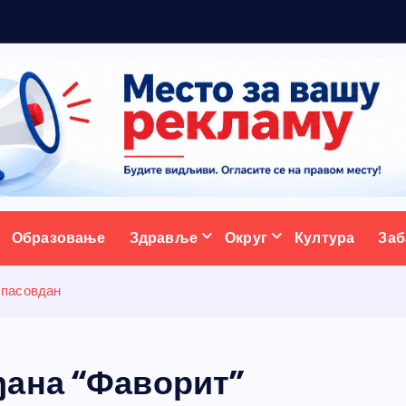
ж
у
ативни портал
Образовање
Здравље
Округ
Култура
Заб
Спасовдан
ђана “Фаворит”