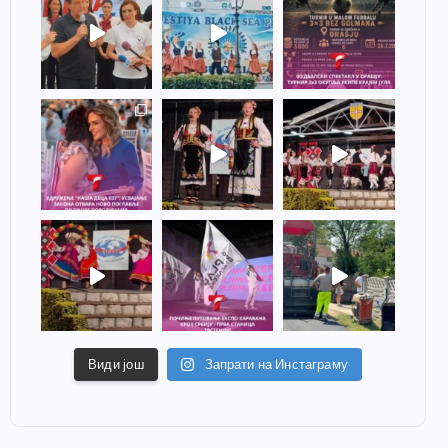
Види још
Запрати на Инстаграму