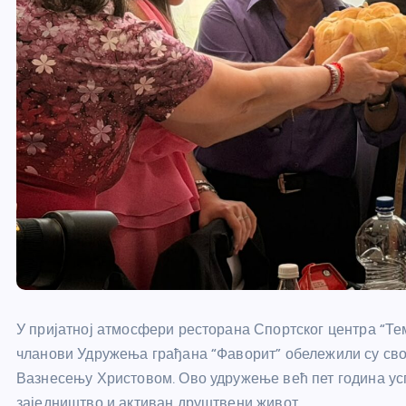
У пријатној атмосфери ресторана Спортског центра “Тем
чланови Удружења грађана “Фаворит” обележили су свој
Вазнесењу Христовом. Ово удружење већ пет година усп
заједништво и активан друштвени живот.