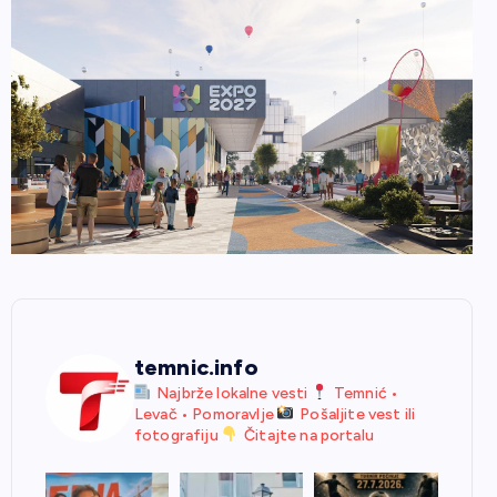
temnic.info
Najbrže lokalne vesti
Temnić •
Levač • Pomoravlje
Pošaljite vest ili
fotografiju
Čitajte na portalu