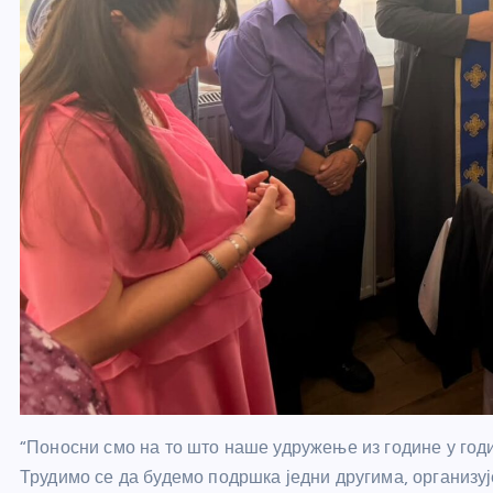
“Поносни смо на то што наше удружење из године у год
Трудимо се да будемо подршка једни другима, организу