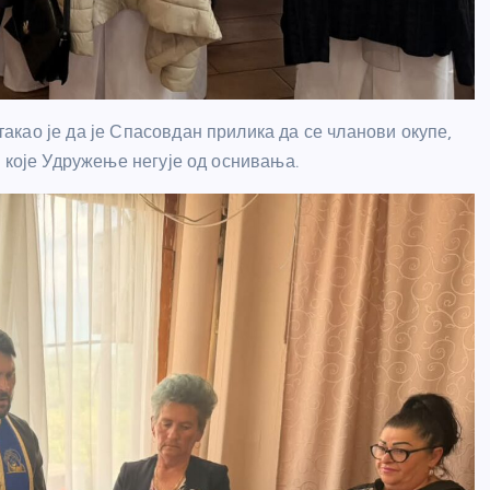
као је да је Спасовдан прилика да се чланови окупе,
 које Удружење негује од оснивања.