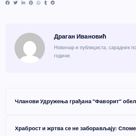
Драган Ивановић
Новинар и публициста, сарадник по
године.
К
Чланови Удружења грађана “Фаворит” обе
р
е
Храброст и жртва се не заборављају: Спом