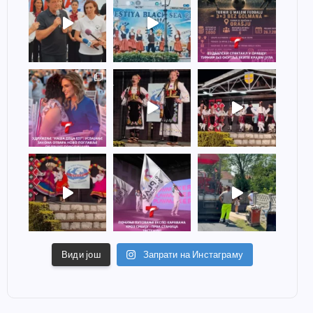
Види још
Запрати на Инстаграму