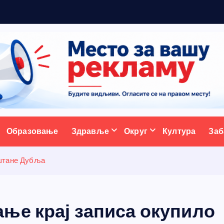
ативни портал
Образовање
Здравље
Округ
Култура
Заб
ештане Дубља
ње крај записа окупило