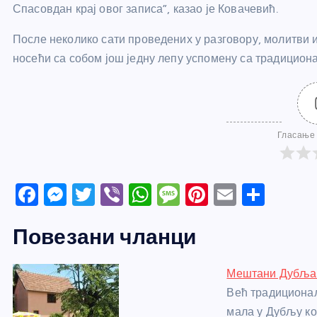
Спасовдан крај овог записа”, казао је Ковачевић.
После неколико сати проведених у разговору, молитви 
носећи са собом још једну лепу успомену са традицион
Гласање 
F
M
T
Vi
W
M
Pi
E
S
a
e
w
b
h
e
nt
m
h
Повезани чланци
c
ss
itt
er
at
ss
er
ail
ar
e
e
er
s
a
e
e
Мештани Дубља 
b
n
A
g
st
Већ традиционал
o
g
p
e
мала у Дубљу к