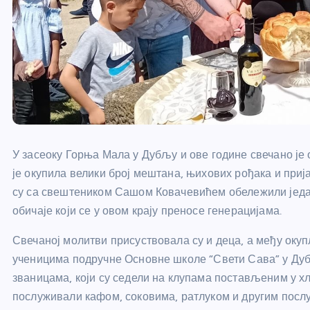
У засеоку Горња Мала у Дубљу и ове године свечано је
је окупила велики број мештана, њихових рођака и приј
су са свештеником Сашом Ковачевићем обележили један
обичаје који се у овом крају преносе генерацијама.
Свечаној молитви присуствовала су и деца, а међу оку
ученицима подручне Основне школе “Свети Сава” у Дуб
званицама, који су седели на клупама постављеним у хл
послуживали кафом, соковима, ратлуком и другим пос