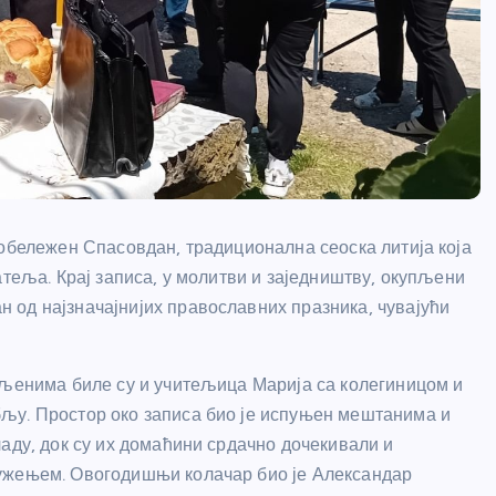
 обележен Спасовдан, традиционална сеоска литија која
атеља. Крај записа, у молитви и заједништву, окупљени
 од најзначајнијих православних празника, чувајући
пљенима биле су и учитељица Марија са колегиницом и
љу. Простор око записа био је испуњен мештанима и
аду, док су их домаћини срдачно дочекивали и
лужењем. Овогодишњи колачар био је Александар