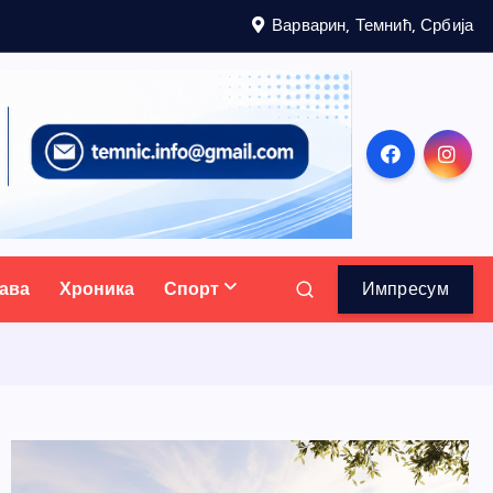
Варварин, Темнић, Србија
ава
Хроника
Спорт
Импресум