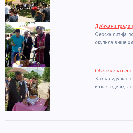
o
er
p
k
Дубљани традици
Сеоска литија п
окупила више о
Обележена сеоск
Захваљујући по
и ове године, кр