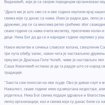
Видаковић, који је са својом породицом организовао ок
“Драго ми је што смо се и ове године окупили крај наш
свима који су данас са нама. Иако је радни дан, лепо 
дружимо, јер се са многима ретко срећемо због свакод
сваке године са нама очита молитву, пресечемо колач 
деце. Нека Бог да да се и наредне године окупимо у још
Након молитве и сечења славског колача, свештеник Саш
три пута обиђу запис, након чега је настављено дружењ
преузео је Драгиша Гиле Чолић, чиме је настављен леп
Саша Ковачевић истакао је да га радује што се народ с
традиције.
“Заиста сам поносан на ове људе. Ово је диван скуп и м
Нажалост, сваке године неко од мештана недостаје, али
родитеља. Нека Бог свима подари здравље и благостањ
лепој организацији, као и свима који су данас били са 