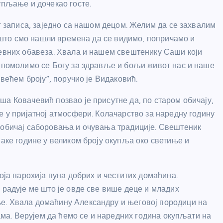
упљање и дочекао госте.
ег записа, заједно са нашом децом. Желим да се захвалим
је што смо нашли времена да се видимо, попричамо и
невних обавеза. Хвала и нашем свештенику Саши који
и помолимо се Богу за здравље и бољи живот нас и наше
 већем броју”, поручио је Видаковић.
а Ковачевић позвао је присутне да, по старом обичају,
е у пријатној атмосфери. Колачарство за наредну годину
 обичај саборовања и очувања традиције. Свештеник
ваке године у великом броју окупља око светиње и
оја парохија пуна добрих и честитих домаћина.
 радује ме што је овде све више деце и младих
е. Хвала домаћину Александру и његовој породици на
нама. Верујем да ћемо се и наредних година окупљати на