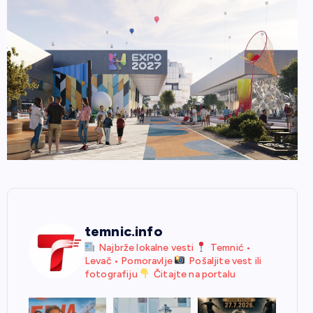
temnic.info
Najbrže lokalne vesti
Temnić •
Levač • Pomoravlje
Pošaljite vest ili
fotografiju
Čitajte na portalu