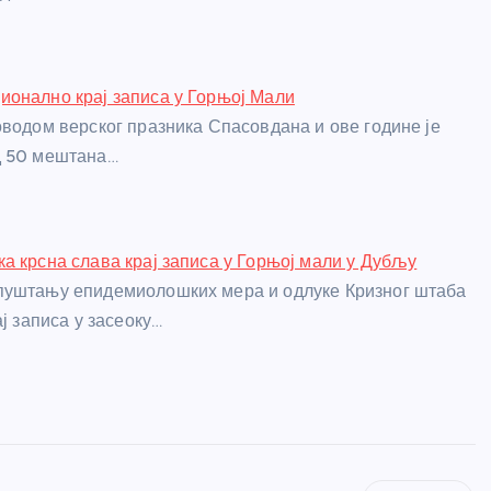
онално крај записа у Горњој Мали
оводом верског празника Спасовдана и ове године је
д 50 мештана…
а крсна слава крај записа у Горњој мали у Дубљу
пуштању епидемиолошких мера и одлуке Кризног штаба
ај записа у засеоку…