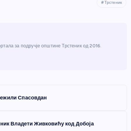
Трстеник
ртала за подручје општине Трстеник од 2016.
лежили Спасовдан
еник Владети Живковићу код Добоја