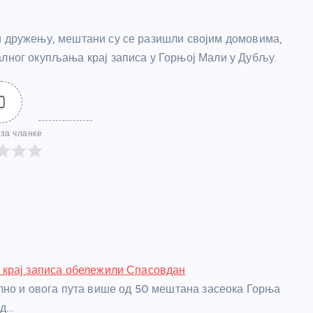
и дружењу, мештани су се разишли својим домовима,
алног окупљања крај записа у Горњој Мали у Дубљу.
0
за чланке
крај записа обележили Спасовдан
но и овога пута више од 50 мештана засеока Горња
од…