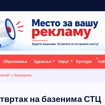
5
ативни портал
Образовање
Здравље
Округ
Култура
Заб
Темнић” у Варварину
четвртак на базенима СТЦ