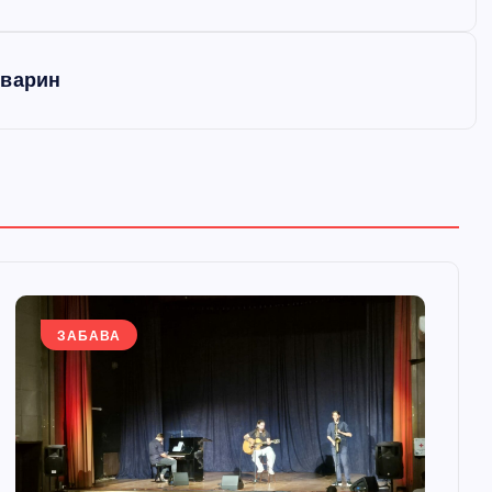
рварин
ЗАБАВА