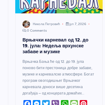
а
н
Никола Петровић
јул 7, 2026
к
0 Comments
Врњачки карневал од 12. до
а
19. јула: Недеља врхунске
забаве и музике
Врњачка Бања ће од 12. до 19. јула
поново бити престоница добре забаве,
музике и карневалске атмосфере. Богат
програм овогодишњег Врњачког
карневала доноси више десетина
догађаја – од концерата домаћих…
F
M
T
Vi
W
M
Pi