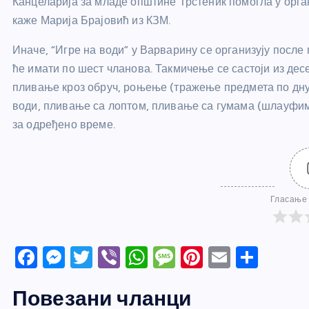
Канцеларија за младе општине Трстеник помогла у орган
каже Марија Брајовић из КЗМ.
Иначе, “Игре на води” у Варварину се организују после 
ће имати по шест чланова. Такмичење се састоји из дес
пливање кроз обруч, роњење (тражење предмета по дну
води, пливање са лоптом, пливање са гумама (шлауфим
за одређено време.
Гласање 
F
M
T
Vi
W
M
Pi
E
S
a
e
w
b
h
e
nt
m
h
Повезани чланци
c
ss
itt
er
at
ss
er
ail
ar