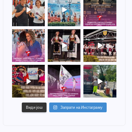
Види још
Запрати на Инстаграму