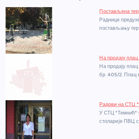
e
e
er
s
a
e
e
Постављена тер
b
n
A
g
st
Радници предузе
o
g
p
e
постављању тер
o
er
p
k
На продају плац
На продају плац
бр. 405/2. Плац 
Радови на СТЦ 
У СТЦ "Темнић" 
столарије ПВЦ с