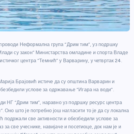
спроводи Неформална група “Дрим тим”, уз подршку
“Млади су закон” Министарства омладине и спорта Владе
истичког центра “Темнић” у Варварину, у четвртак 24.
арија Брајовић истиче да су општина Варварин и
обезбедили услове за одржавање “Игара на води”.
води НГ “Дрим тим”, наравно уз подршку ресурс центра
. Оно што је потребно још нагласити то је да су локална
ћ подржали све активности и обезбедили услове за
 за све учеснике, навијаче и посетиоце, док нам је и