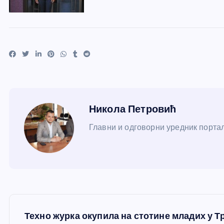
Никола Петровић
Главни и одговорни уредник портал
К
Техно журка окупила на стотине младих у Т