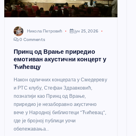
Никола Петровић
јун 25, 2026
0 Comments
Принц од Врање приредио
емотиван акустични концерт у
Ћићевцу
Након одличних концерата у Смедереву
и РТС клубу, Стефан Здравковић,
познатији као Принц од Врање,
приредио је незаборавно акустично
вече у Народној библиотеци “Ћићевац”,
где је бројној публици уочи
обележавања…