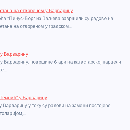
етана на отвореном у Варварину
ћа "Пинус-Бор" из Ваљева завршили су радове на
етане на отвореном у градском…
 у Варварину
 у Варварину, површине 6 ари на катастарској парцели
се…
"Темнић" у Варварину
у Варварину у току су радови на замени постојеће
толаријом,…