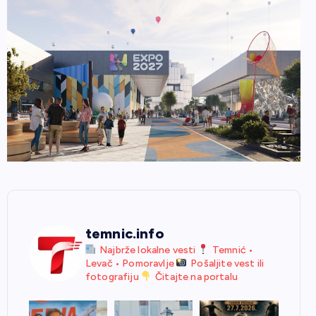
temnic.info
Najbrže lokalne vesti
Temnić •
Levač • Pomoravlje
Pošaljite vest ili
fotografiju
Čitajte na portalu