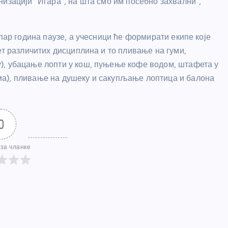
изацији “Игара”, на шта смо им посебно захвални”,
пар година паузе, а учесници ће формирати екипе које
ет различитих дисциплина и то пливање на гуми,
), убацање лопти у кош, пуњење кофе водом, штафета у
а), пливање на душеку и сакупљање лоптица и балона
0
за чланке