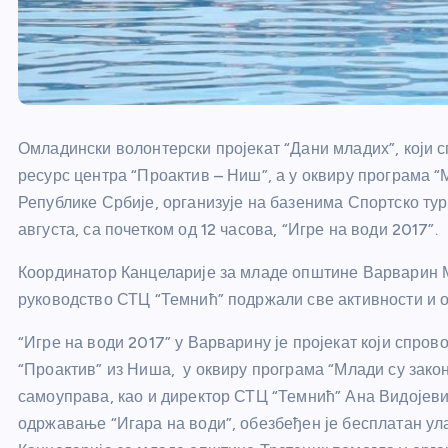
Омладински волонтерски пројекат “Дани младих”, који 
ресурс центра “Проактив – Ниш”, а у оквиру програма 
Републике Србије, организује на базенима Спортско тур
августа, са почетком од 12 часова, “Игре на води 2017”.
Координатор Канцеларије за младе општине Варварин М
руководство СТЦ “Темнић” подржали све активности и 
“Игре на води 2017” у Варварину је пројекат који спро
“Проактив” из Ниша, у оквиру програма “Млади су закон”
самоуправа, као и директор СТЦ “Темнић” Ана Видојеви
одржавање “Игара на води”, обезбеђен је бесплатан улаз