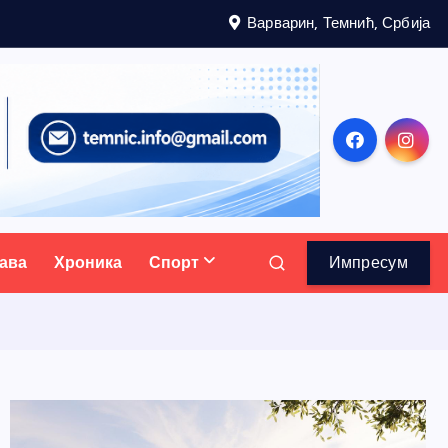
Варварин, Темнић, Србија
ава
Хроника
Спорт
Импресум