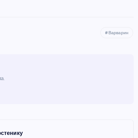
Варварин
а.
рстенику