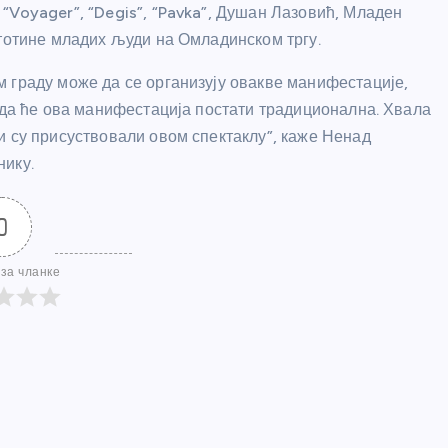
“Voyager”, “Degis”, “Pavka”, Душан Лазовић, Младен
стотине младих људи на Омладинском тргу.
 граду може да се организују овакве манифестације,
е да ће ова манифестација постати традиционална. Хвала
и су присуствовали овом спектаклу”, каже Ненад
нику.
0
за чланке