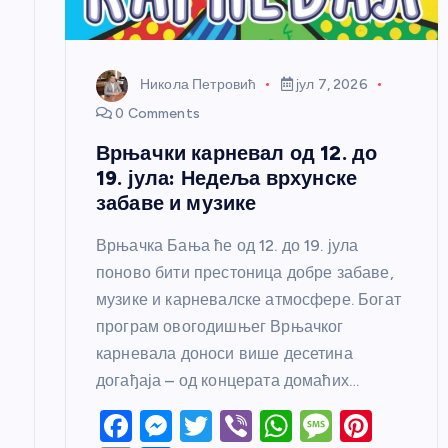
а
н
Никола Петровић
јул 7, 2026
к
0 Comments
Врњачки карневал од 12. до
а
19. јула: Недеља врхунске
забаве и музике
Врњачка Бања ће од 12. до 19. јула
поново бити престоница добре забаве,
музике и карневалске атмосфере. Богат
програм овогодишњег Врњачког
карневала доноси више десетина
догађаја – од концерата домаћих…
F
M
T
Vi
W
M
Pi