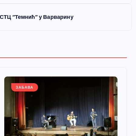
а СТЦ “Темнић” у Варварину
ЗАБАВА