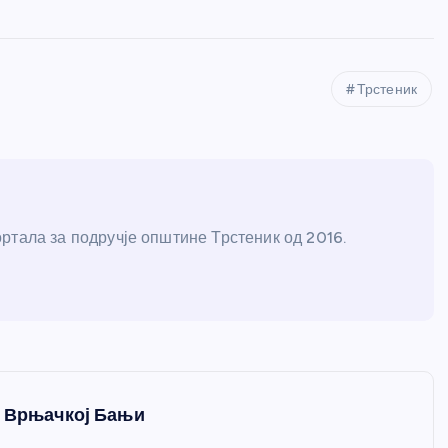
Трстеник
ртала за подручје општине Трстеник од 2016.
у Врњачкој Бањи