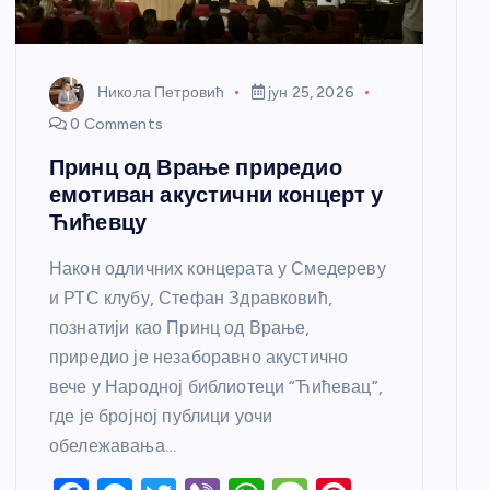
Никола Петровић
јун 25, 2026
0 Comments
Принц од Врање приредио
емотиван акустични концерт у
Ћићевцу
Након одличних концерата у Смедереву
и РТС клубу, Стефан Здравковић,
познатији као Принц од Врање,
приредио је незаборавно акустично
вече у Народној библиотеци “Ћићевац”,
где је бројној публици уочи
обележавања…