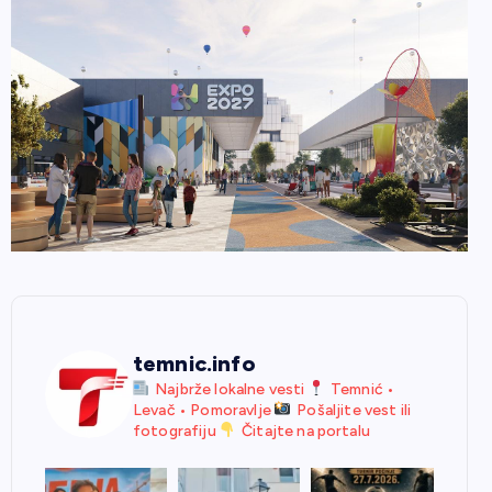
temnic.info
Najbrže lokalne vesti
Temnić •
Levač • Pomoravlje
Pošaljite vest ili
fotografiju
Čitajte na portalu