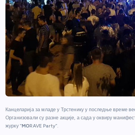
Канцеларија за младе у Трстенику у последње време в
Организовали су разне акције, а сада у оквиру манифес
журку “
MO
RAVE Party”.