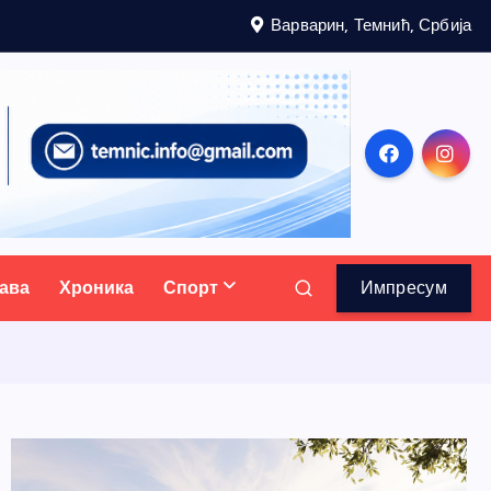
Варварин, Темнић, Србија
ава
Хроника
Спорт
Импресум