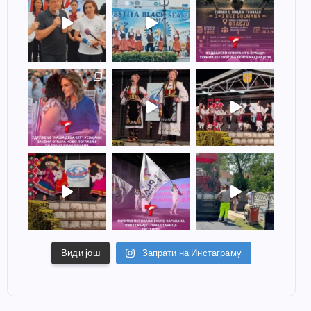
Види још
Запрати на Инстаграму