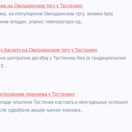
ек на Омладинском тргу у Трстенику
ика, на популарном Омладинском тргу, велики број
вном младих, упркос температури од…
у баскету на Омладинском тргу у Трстенику
ана централни догађај у Трстенику био је традиционални
 3…
 отвореним теренима у Трстенику
 младе општине Трстеник наставља овогодишње успешне
осле одрађене акције њених чланова…