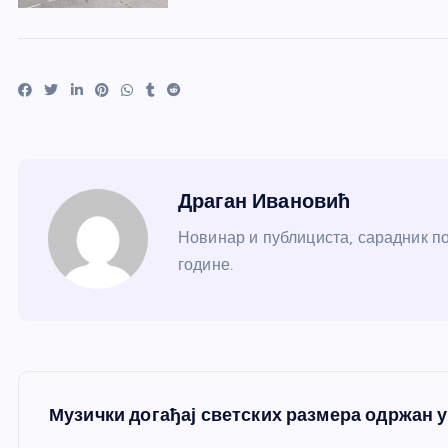
Драган Ивановић
Новинар и публициста, сарадник по
године.
К
Музички догађај светских размера одржан 