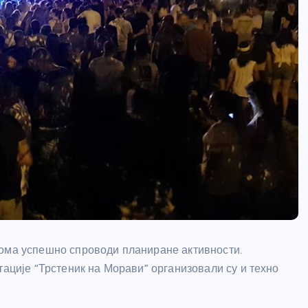
еома успешно спроводи планиране активности.
тације “Трстеник на Морави” организовали су и техно