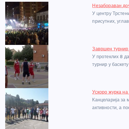
e
e
er
s
a
e
e
Незабораван доч
b
n
A
g
st
У центру Трстен
o
g
p
e
присутних, угла
o
er
p
k
Завршен турнир 
У протеклих 8 д
турнир у баскету
Ускоро журка на
Канцеларија за
активности, а п