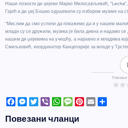
Наши познати ди џејеви Марко Милосављевић, “Lecha”, 
Гајић и ди џеј Бошко одушевили су избором музике на 
“Мислим да смо успели да покажемо да и у нашем малом
млади су се дружили, музика је била дивна и надамо с
нашим ди џејевима на учешћу, а наравно и младима кој
Смиљковић, координатор Канцеларије за младе у Трсте
Гласање 
F
M
T
Vi
W
M
Pi
E
S
a
e
w
b
h
e
nt
m
h
Повезани чланци
c
ss
itt
er
at
ss
er
ail
ar