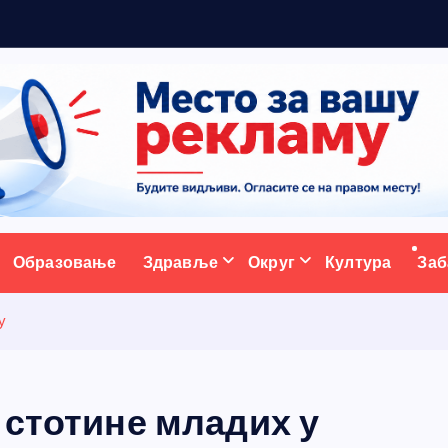
ативни портал
Образовање
Здравље
Округ
Култура
Заб
у
 стотине младих у