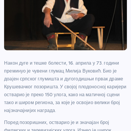
Након дуге и тешке болести, 16. априла у 73. години
преминуо је чувени глумац Милија Вуковић. Био је
доајен српског глумишта и дугогодишњи првак драме
Крушевачког позоришта. У својој плодоносној каријери
остварио је преко 150 улога, како на матичној сцени
тако и широм региона, за које је освојио велики број
најзначајнијих награда.
Поред позоришних, остварио је и значајан број
филмских и телевизијских улога. Изнео је широк