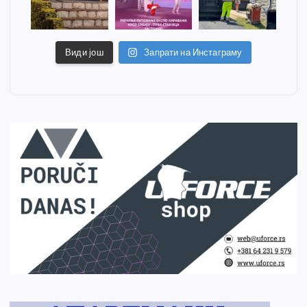
Види још
Запрати на Инстаграму