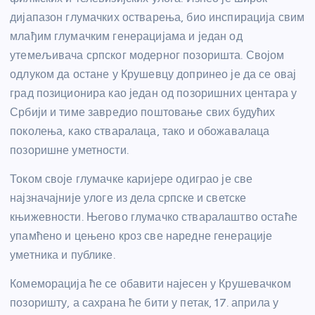
дијапазон глумачк
их остварења, био инспирација свим
млађим глумачким генерацијама и један од
утемељивача српског модерног позоришта. Својом
одлуком да остане у Крушевцу допринео је да се овај
град позиционира као један од позоришних центара у
Србији и тиме завредио поштовање свих будућих
поколења, како стваралаца, тако и обожавалаца
позоришне уметности.
Током своје глумачке каријере одиграо је све
најзначајније улоге из дела српске и светске
књижевности. Његово глумачко стваралаштво остаће
упамћено и цењено кроз све наредне генерације
уметника и публике.
Комеморација ће се обавити најесен у Крушевачком
позоришту, а сахрана ће бити у петак, 17. априла у