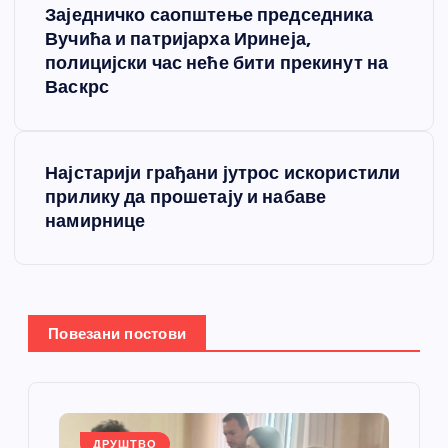
Заједничко саопштење председника
р
Вучића и патријарха Иринеја,
полицијски час неће бити прекинут на
е
Васкрс
т
Најстарији грађани јутрос искористили
а
прилику да прошетају и набаве
намирнице
њ
е
ч
Повезани постови
л
а
ДРУШТВО