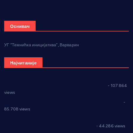
Оснивач
УГ “Темнићка иницијатива”, Варварин
Најчитаније
СНС: Осуда говора мржње и насиља над женама
- 107.864
views
Планска искључења електричне енергије за 27.07.2022.
-
85.708 views
Горан Макрагић директор, Ђорђе Бајић спортски
директор новог прволигаша из Варварина
- 44.286 views