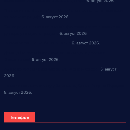
самозапошљавање по 380.000 динара
6. август 2026.
“Трстеник на Морави” од 10. до 16. августа: Богат програм
за све генерације
6. август 2026.
“Да се ради и гради по твом”: Трстеник улаже 4 милиона
динара у пројекте грађана
6. август 2026.
In memoriam: Тања Вилотијевић
6. август 2026.
Даница Петровић оживљава лик и дело Десанке
Максимовић
6. август 2026.
Александровац спреман за 61. “Жупску бербу”
5. август
2026.
Нова игралишта стижу у Бошњане, Доњи Катун и Парцане
5. август 2026.
Телефон