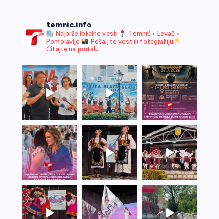
temnic.info
Najbrže lokalne vesti
Temnić • Levač •
Pomoravlje
Pošaljite vest ili fotografiju
Čitajte na portalu