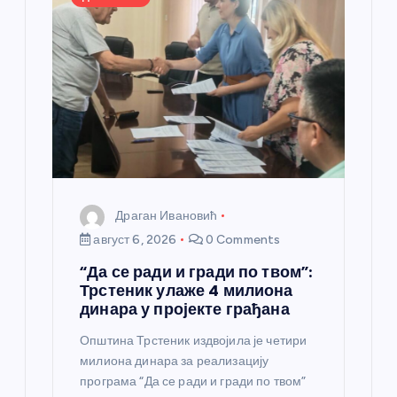
н
к
а
Драган Ивановић
август 6, 2026
0 Comments
“Да се ради и гради по твом”:
Трстеник улаже 4 милиона
динара у пројекте грађана
Општина Трстеник издвојила је четири
милиона динара за реализацију
програма “Да се ради и гради по твом”