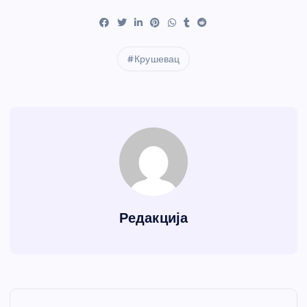
Крушевац
Редакција
К