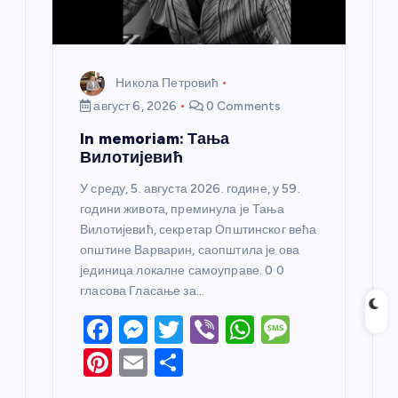
Никола Петровић
август 6, 2026
0 Comments
In memoriam: Тања
Вилотијевић
У среду, 5. августа 2026. године, у 59.
години живота, преминула је Тања
Вилотијевић, секретар Општинског већа
општине Варварин, саопштила је ова
јединица локалне самоуправе. 0 0
гласова Гласање за…
F
M
T
Vi
W
M
a
e
w
b
h
e
Pi
E
S
c
ss
itt
er
at
ss
nt
m
h