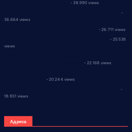
Цене на крушевачким пијацама
- 38.990 views
Планска искључења електричне енергије за 19.05.2021.
-
36.664 views
Реконструкција хотела “Плажа” у Варварину
- 26.711 views
Апел за помоћ породици Марковић из Варварина
- 25.538
views
Саопштење и демант Дома здравља “Др Властимир
Годић” на текст који кружи фејсбуком
- 22.168 views
Јелена Вујић-Обрадовић представник Александровца у
Парламенту Србије
- 20.244 views
Откривена илегална штампарија новца код Варварина
-
18.851 views
Адреса