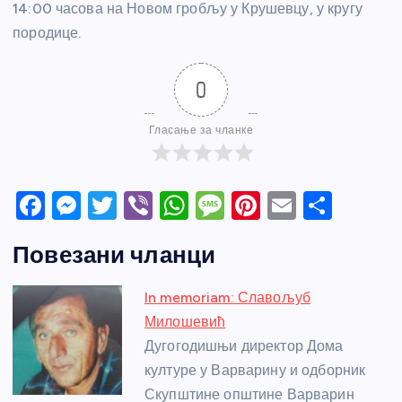
14:00 часова на Новом гробљу у Крушевцу, у кругу
породице.
0
Гласање за чланке
F
M
T
Vi
W
M
Pi
E
S
a
e
w
b
h
e
nt
m
h
Повезани чланци
c
ss
itt
er
at
ss
er
ail
ar
e
e
er
s
a
e
e
In memoriam: Славољуб
b
n
A
g
st
Милошевић
o
g
p
e
Дугогодишњи директор Дома
o
er
p
културе у Варварину и одборник
Скупштине општине Варварин