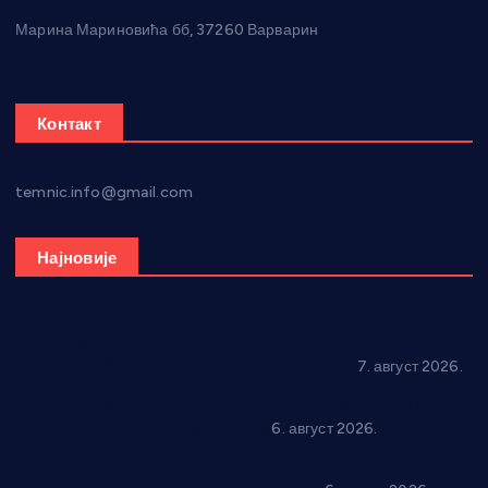
Марина Мариновића бб, 37260 Варварин
Контакт
temnic.info@gmail.com
Најновије
Општина Ћићевац наставља да подржава предузетнике:
10 нових субвенција за самозапошљавање
7. август 2026.
Вражогрнци чувају традицију: “Михољски сусрети села”
уз спортска надметања и забаву
6. август 2026.
Варварин подржао 25 нових предузетника: За