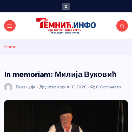
S
k
i
p
t
o
Темнићки
c
Home
o
n
информативн
t
e
In memoriam: Милија Вуковић
и портал
n
t
Редакција
Друштво
април 16, 2020
0 Comments