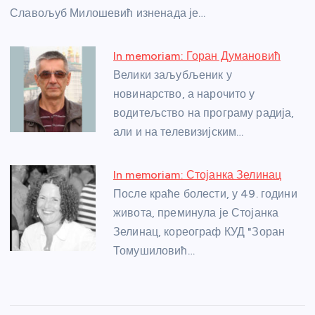
k
Славољуб Милошевић изненада је…
In memoriam: Горан Думановић
Велики заљубљеник у
новинарство, а нарочито у
водитељство на програму радија,
али и на телевизијским…
In memoriam: Стојанка Зелинац
После краће болести, у 49. години
живота, преминула је Стојанка
Зелинац, кореограф КУД "Зоран
Томушиловић…