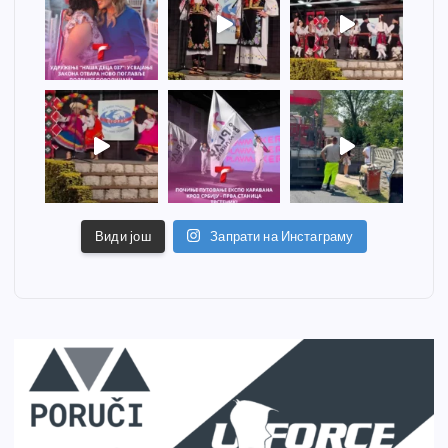
Види још
Запрати на Инстаграму