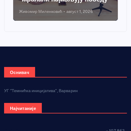
Живомир Миленковић
август 1, 2026
Оснивач
УГ “Темнићка иницијатива”, Варварин
Најчитаније
СНС: Осуда говора мржње и насиља над женама
- 107.862