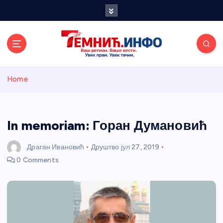
S
k
i
p
t
o
Темнићки
c
Home
o
n
информативн
t
e
In memoriam: Горан Думановић
и портал
n
t
Драган Ивановић
Друштво
јул 27, 2019
0 Comments