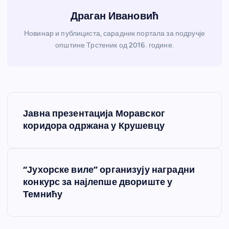
Драган Ивановић
Новинар и публициста, сарадник портала за подручје
општине Трстеник од 2016. године.
К
Јавна презентација Моравског
р
коридора одржана у Крушевцу
е
“Јухорске виле” организују наградни
т
конкурс за најлепше двориште у
Темнићу
а