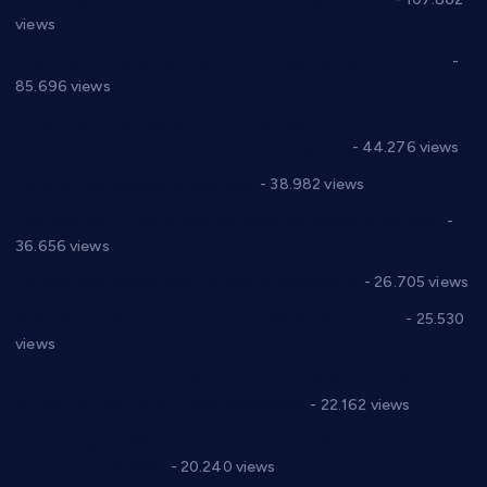
views
Планска искључења електричне енергије за 27.07.2022.
-
85.696 views
Горан Макрагић директор, Ђорђе Бајић спортски
директор новог прволигаша из Варварина
- 44.276 views
Цене на крушевачким пијацама
- 38.982 views
Планска искључења електричне енергије за 19.05.2021.
-
36.656 views
Реконструкција хотела “Плажа” у Варварину
- 26.705 views
Апел за помоћ породици Марковић из Варварина
- 25.530
views
Саопштење и демант Дома здравља “Др Властимир
Годић” на текст који кружи фејсбуком
- 22.162 views
Јелена Вујић-Обрадовић представник Александровца у
Парламенту Србије
- 20.240 views