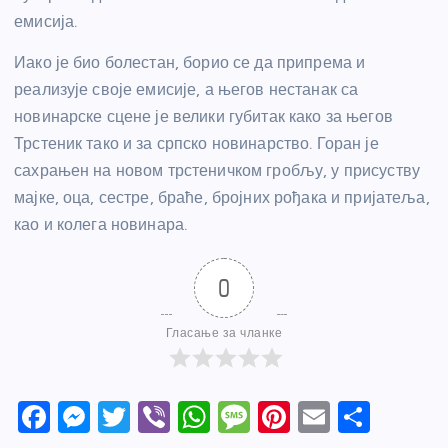
емисија.
Иако је био болестан, борио се да припрема и
реализује своје емисије, а његов нестанак са
новинарске сцене је велики губитак како за његов
Трстеник тако и за српско новинарство. Горан је
сахрањен на новом трстеничком гробљу, у присуству
мајке, оца, сестре, браће, бројних рођака и пријатеља,
као и колега новинара.
0
Гласање за чланке
F
M
T
Vi
W
M
Pi
E
S