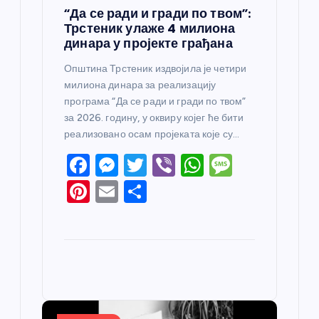
“Да се ради и гради по твом”:
Трстеник улаже 4 милиона
динара у пројекте грађана
Општина Трстеник издвојила је четири
милиона динара за реализацију
програма “Да се ради и гради по твом”
за 2026. годину, у оквиру којег ће бити
реализовано осам пројеката које су…
F
M
T
Vi
W
M
a
e
w
b
h
e
Pi
E
S
c
ss
itt
er
at
ss
nt
m
h
e
e
er
s
a
er
ail
ar
b
n
A
g
e
e
o
g
p
e
st
o
er
p