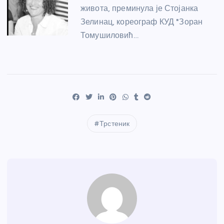
живота, преминула је Стојанка
Зелинац, кореограф КУД "Зоран
Томушиловић…
Трстеник