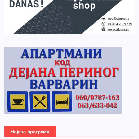
Најава програма