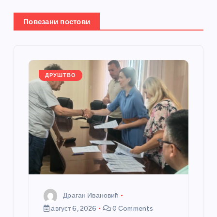
њ
е
Повезани постови
ч
л
ДРУШТВО
а
н
к
а
Драган Ивановић
август 6, 2026
0 Comments