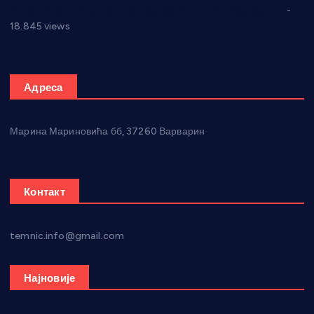
Откривена илегална штампарија новца код Варварина
-
18.845 views
Адреса
Марина Мариновића бб, 37260 Варварин
Контакт
temnic.info@gmail.com
Најновије