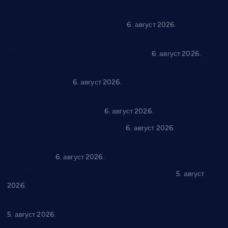
Вражогрнци чувају традицију: “Михољски сусрети села”
уз спортска надметања и забаву
6. август 2026.
Варварин подржао 25 нових предузетника: За
самозапошљавање по 380.000 динара
6. август 2026.
“Трстеник на Морави” од 10. до 16. августа: Богат програм
за све генерације
6. август 2026.
“Да се ради и гради по твом”: Трстеник улаже 4 милиона
динара у пројекте грађана
6. август 2026.
In memoriam: Тања Вилотијевић
6. август 2026.
Даница Петровић оживљава лик и дело Десанке
Максимовић
6. август 2026.
Александровац спреман за 61. “Жупску бербу”
5. август
2026.
Нова игралишта стижу у Бошњане, Доњи Катун и Парцане
5. август 2026.