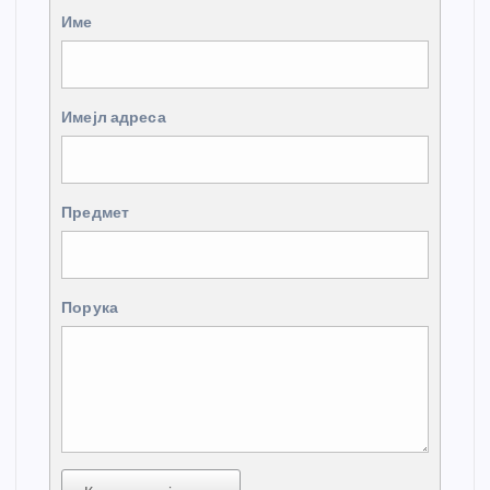
Име
Имејл адреса
Предмет
Порука