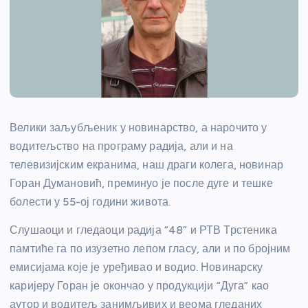
Велики заљубљеник у новинарство, а нарочито у
водитељство на програму радија, али и на
телевизијским екранима, наш драги колега, новинар
Горан Думановић, преминуо је после дуге и тешке
болести у 55-ој години живота.
Слушаоци и гледаоци радија “48” и РТВ Трстеника
памтиће га по изузетно лепом гласу, али и по бројним
емисијама које је уређивао и водио. Новинарску
каријеру Горан је окончао у продукцији “Дуга” као
аутор и водитељ занимљивих и веома гледаних