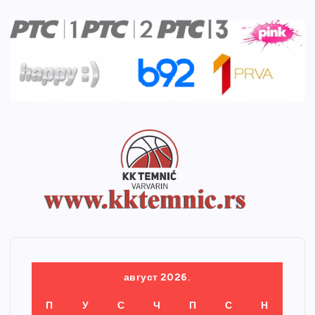
август 2026.
П
У
С
Ч
П
С
Н