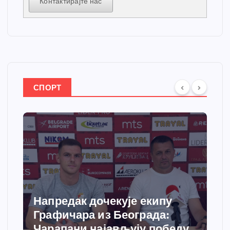
Контактирајте нас
СПОРТ
Напредак дочекује екипу
Графичара из Београда:
Чарапани најављују победу