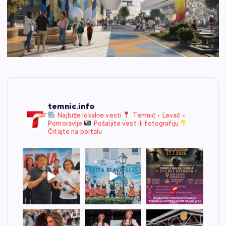
temnic.info
Najbrže lokalne vesti
Temnić • Levač •
Pomoravlje
Pošaljite vest ili fotografiju
Čitajte na portalu