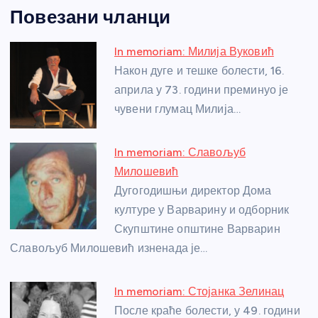
a
e
w
b
h
e
nt
m
h
Повезани чланци
c
ss
itt
er
at
ss
er
ail
ar
e
e
er
s
a
e
e
In memoriam: Милија Вуковић
b
n
A
g
st
Након дуге и тешке болести, 16.
o
g
p
e
априла у 73. години преминуо је
o
er
p
чувени глумац Милија…
k
In memoriam: Славољуб
Милошевић
Дугогодишњи директор Дома
културе у Варварину и одборник
Скупштине општине Варварин
Славољуб Милошевић изненада је…
In memoriam: Стојанка Зелинац
После краће болести, у 49. години