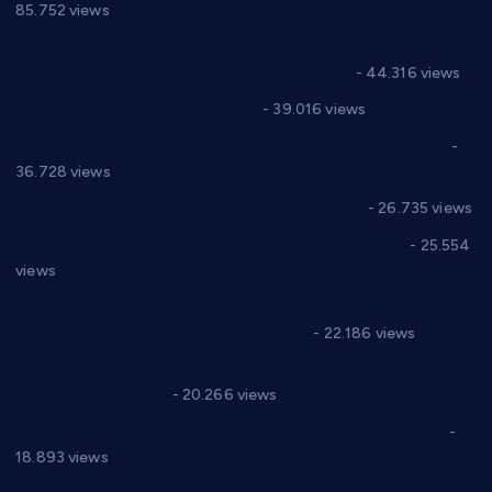
85.752 views
Горан Макрагић директор, Ђорђе Бајић спортски
директор новог прволигаша из Варварина
- 44.316 views
Цене на крушевачким пијацама
- 39.016 views
Планска искључења електричне енергије за 19.05.2021.
-
36.728 views
Реконструкција хотела “Плажа” у Варварину
- 26.735 views
Апел за помоћ породици Марковић из Варварина
- 25.554
views
Саопштење и демант Дома здравља “Др Властимир
Годић” на текст који кружи фејсбуком
- 22.186 views
Јелена Вујић-Обрадовић представник Александровца у
Парламенту Србије
- 20.266 views
Откривена илегална штампарија новца код Варварина
-
18.893 views