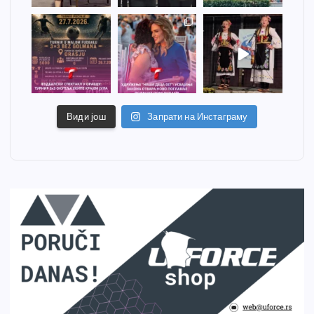
Види још
Запрати на Инстаграму