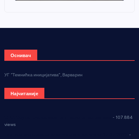
Оснивач
УГ “Темнићка иницијатива”, Варварин
Најчитаније
СНС: Осуда говора мржње и насиља над женама
- 107.884
views
Планска искључења електричне енергије за 27.07.2022.
-