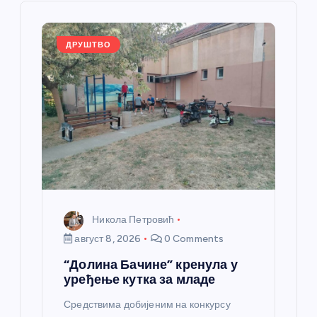
ч
л
ДРУШТВО
а
н
к
а
Никола Петровић
август 8, 2026
0 Comments
“Долина Бачине” кренула у
уређење кутка за младе
Средствима добијеним на конкурсу