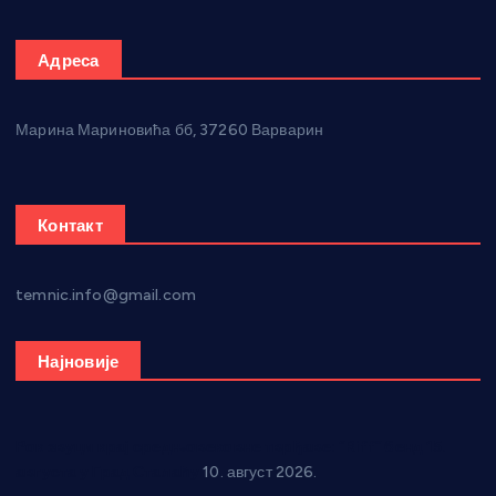
Адреса
Марина Мариновића бб, 37260 Варварин
Контакт
temnic.info@gmail.com
Најновије
Рок звуци крај средњовековне тврђаве: “Riff” бенд 15.
августа у Град Сталаћу
10. август 2026.