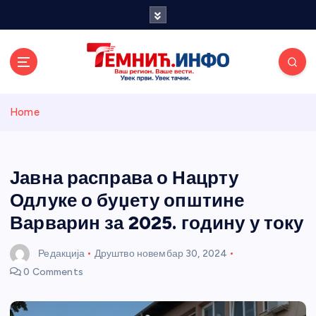
S
k
i
p
t
o
Темнићки
c
Home
o
n
информативн
t
e
Јавна расправа о Нацрту
и портал
n
Одлуке о буџету општине
t
Варварин за 2025. годину у току
Редакција
Друштво
новембар 30, 2024
0 Comments