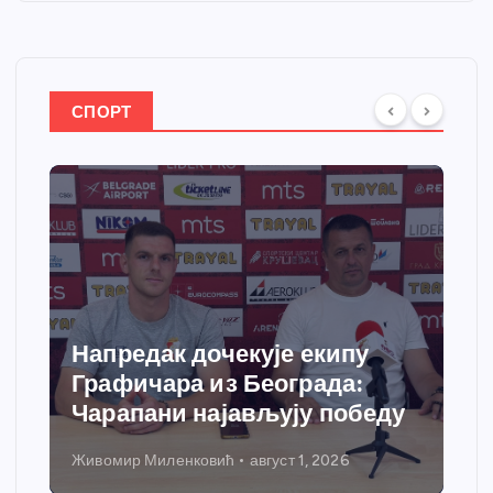
СПОРТ
пу
Спортски центар “Ћићевац”
:
добија савремени систем
обеду
грејања
Никола Петровић
јул 31, 2026