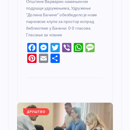
Општине Варварин намењеном
подршци удружењима, Удружење
“Долина Бачине” обезбедило је нове
парковске клупе за простор испред
библиотеке у Бачини. 0 0 гласова
Гласање за чланке
F
M
T
Vi
W
M
a
e
w
b
h
e
Pi
E
S
c
ss
itt
er
at
ss
nt
m
h
e
e
er
s
a
er
ail
ar
b
n
A
g
e
e
o
g
p
e
st
o
er
p
k
ДРУШТВО