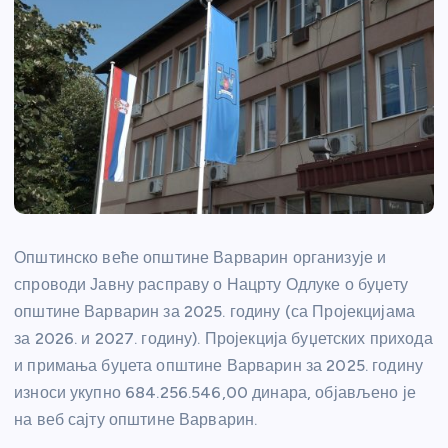
Општинско веће општине Варварин организује и
спроводи Јавну расправу о Нацрту Одлуке о буџету
општине Варварин за 2025. годину (са Пројекцијама
за 2026. и 2027. годину). Пројекција буџетских прихода
и примања буџета општине Варварин за 2025. годину
износи укупно 684.256.546,00 динара, објављено је
на веб сајту општине Варварин.