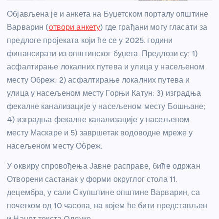
Објављена је и анкета на Буџетском порталу општине
Варварин (
отвори анкету
) где грађани могу гласати за
предлоге пројеката који ће се у 2025. години
финансирати из општинског буџета. Предлози су: 1)
асфалтирање локалних путева и улица у насељеном
месту Обреж; 2) асфалтирање локалних путева и
улица у насељеном месту Горњи Катун; 3) изградња
фекалне канализације у насељеном месту Бошњане;
4) изградња фекалне канализације у насељеном
месту Маскаре и 5) завршетак водоводне мреже у
насељеном месту Обреж.
У оквиру спровођења Јавне расправе, биће одржан
Отворени састанак у форми округлог стола 11.
децембра, у сали Скупштине општине Варварин, са
почетком од 10 часова, на којем ће бити представљен
и Нацрт текста Oдлуке.