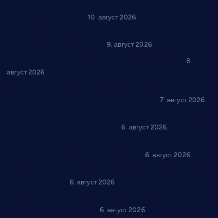
Спрема се рок спектакл у Варварину: “Трећа смена” 14.
августа у центру града
10. август 2026.
Вече за памћење у Брусу: “Trio Maracto” одушевио
публику на Градском базену
9. август 2026.
“Долина Бачине” кренула у уређење кутка за младе
8.
август 2026.
Општина Ћићевац наставља да подржава предузетнике:
10 нових субвенција за самозапошљавање
7. август 2026.
Вражогрнци чувају традицију: “Михољски сусрети села”
уз спортска надметања и забаву
6. август 2026.
Варварин подржао 25 нових предузетника: За
самозапошљавање по 380.000 динара
6. август 2026.
“Трстеник на Морави” од 10. до 16. августа: Богат програм
за све генерације
6. август 2026.
“Да се ради и гради по твом”: Трстеник улаже 4 милиона
динара у пројекте грађана
6. август 2026.