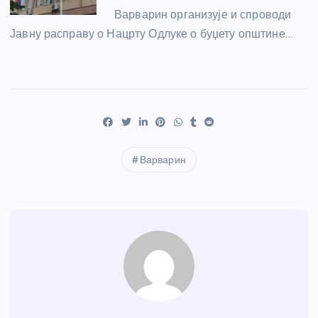
Варварин организује и спроводи
Јавну расправу о Нацрту Одлуке о буџету општине…
Варварин