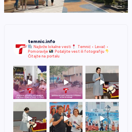
temnic.info
Najbrže lokalne vesti
Temnić • Levač •
Pomoravlje
Pošaljite vest ili fotografiju
Čitajte na portalu