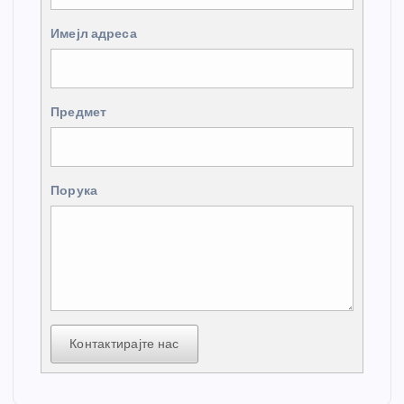
Имејл адреса
Предмет
Порука
Контактирајте нас