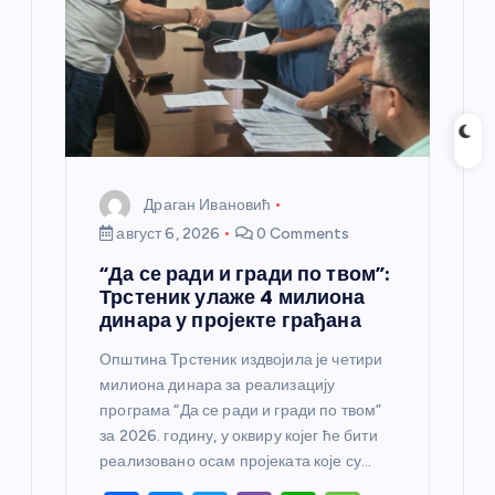
Драган Ивановић
август 6, 2026
0 Comments
“Да се ради и гради по твом”:
Трстеник улаже 4 милиона
динара у пројекте грађана
Општина Трстеник издвојила је четири
милиона динара за реализацију
програма “Да се ради и гради по твом”
за 2026. годину, у оквиру којег ће бити
реализовано осам пројеката које су…