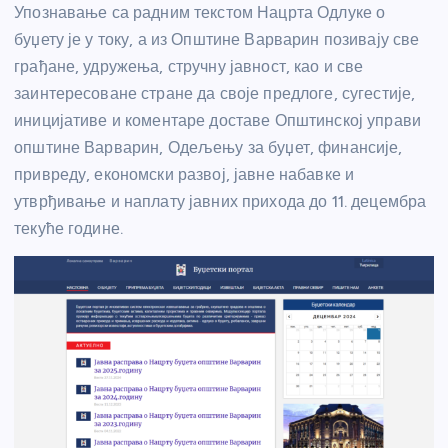
Упознавање са радним текстом Нацрта Одлуке о
буџету је у току, а из Општине Варварин позивају све
грађане, удружења, стручну јавност, као и све
заинтересоване стране да своје предлоге, сугестије,
иницијативе и коментаре доставе Општинској управи
општине Варварин, Одељењу за буџет, финансије,
привреду, економски развој, јавне набавке и
утврђивање и наплату јавних прихода до 11. децембра
текуће године.