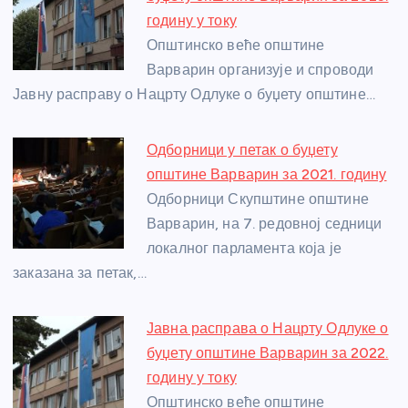
o
g
p
e
годину у току
o
er
p
Општинско веће општине
Варварин организује и спроводи
k
Јавну расправу о Нацрту Одлуке о буџету општине…
Одборници у петак о буџету
општине Варварин за 2021. годину
Одборници Скупштине општине
Варварин, на 7. редовној седници
локалног парламента која је
заказана за петак,…
Јавна расправа о Нацрту Одлуке о
буџету општине Варварин за 2022.
годину у току
Општинско веће општине