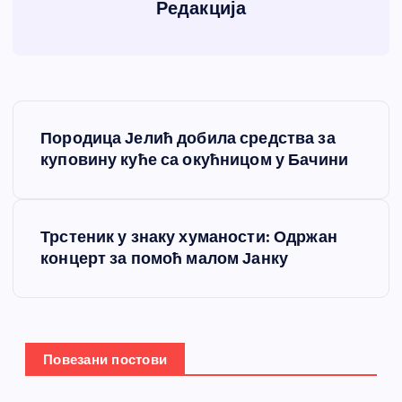
Редакција
К
Породица Јелић добила средства за
р
куповину куће са окућницом у Бачини
е
Трстеник у знаку хуманости: Одржан
т
концерт за помоћ малом Јанку
а
њ
Повезани постови
е