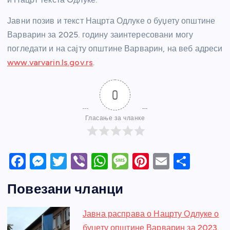
Јавни позив и текст Нацрта Одлуке о буџету општине
Варварин за 2025. годину заинтересовани могу
погледати и на сајту општине Варварин, на веб адреси
www.varvarin.ls.gov.rs
.
0
Гласање за чланке
F
M
T
Vi
W
M
Pi
E
S
a
e
w
b
h
e
nt
m
h
Повезани чланци
c
ss
itt
er
at
ss
er
ail
ar
e
e
er
s
a
e
e
Јавна расправа о Нацрту Одлуке о
b
n
A
g
st
буџету општине Варварин за 2023.