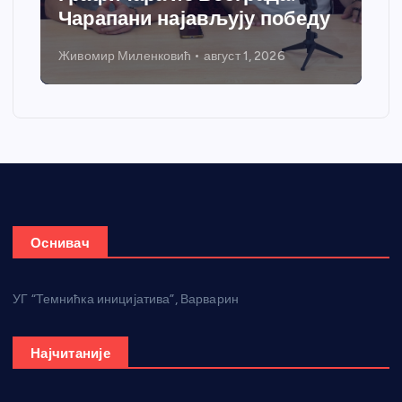
Чарапани најављују победу
Живомир Миленковић
август 1, 2026
Оснивач
УГ “Темнићка иницијатива”, Варварин
Најчитаније