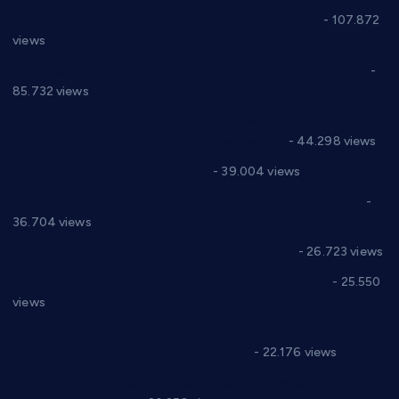
СНС: Осуда говора мржње и насиља над женама
- 107.872
views
Планска искључења електричне енергије за 27.07.2022.
-
85.732 views
Горан Макрагић директор, Ђорђе Бајић спортски
директор новог прволигаша из Варварина
- 44.298 views
Цене на крушевачким пијацама
- 39.004 views
Планска искључења електричне енергије за 19.05.2021.
-
36.704 views
Реконструкција хотела “Плажа” у Варварину
- 26.723 views
Апел за помоћ породици Марковић из Варварина
- 25.550
views
Саопштење и демант Дома здравља “Др Властимир
Годић” на текст који кружи фејсбуком
- 22.176 views
Јелена Вујић-Обрадовић представник Александровца у