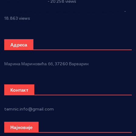
Парламенту Србије
- 20.258 views
Откривена илегална штампарија новца код Варварина
-
18.863 views
Адреса
Марина Мариновића бб, 37260 Варварин
Контакт
temnic.info@gmail.com
Најновије