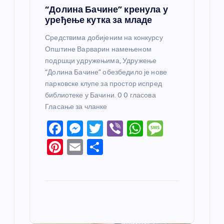
“Долина Бачине” кренула у
уређење кутка за младе
Средствима добијеним на конкурсу
Општине Варварин намењеном
подршци удружењима, Удружење
“Долина Бачине” обезбедило је нове
парковске клупе за простор испред
библиотеке у Бачини. 0 0 гласова
Гласање за чланке
F
M
T
Vi
W
M
a
e
w
b
h
e
Pi
E
S
c
ss
itt
er
at
ss
nt
m
h
e
e
er
s
a
er
ail
ar
b
n
A
g
e
e
o
g
p
e
st