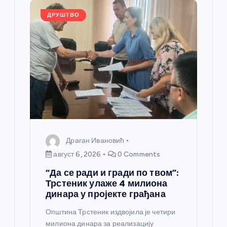
o
er
p
k
ДРУШТВО
Драган Ивановић
август 6, 2026
0 Comments
“Да се ради и гради по твом”:
Трстеник улаже 4 милиона
динара у пројекте грађана
Општина Трстеник издвојила је четири
милиона динара за реализацију