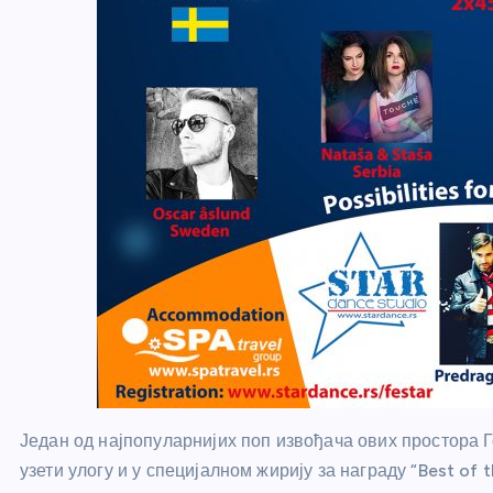
Један од најпопуларнијих поп извођача ових простора Г
узети улогу и у специјалном жирију за награду “Best of t