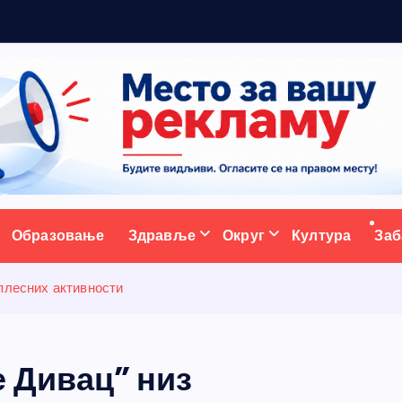
р
ативни портал
Образовање
Здравље
Округ
Култура
Заб
 плесних активности
е Дивац” низ