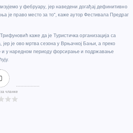
лизујемо у фебруару, јер наведени догађај дефинитивно
ња је право место за то”, каже аутор Фестивала Предраг
Трифуновић каже да је Туристичка организација са
 јер је ово мртва сезона у Врњачкој Бањи, а преко
се и у наредном периоду форсирање и подржавање
ују.
0
за чланке