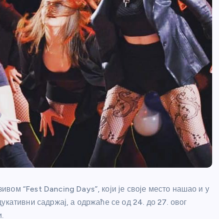
ом “Fest Dancing Days”, који је своје место нашао и у
укативни садржај, а одржаће се од 24. до 27. овог
.