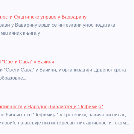
ности Општинске управе у Варварину
рави у Ваварину врши се интезивни унос података
 матичних књига у…
 "Свети Сава" у Бачини
и "Свети Сава" у Бачини, у организацији Црвеног крста
 образовне…
ктивности у Народној библиотеци "Јефимија"
е библиотеке "Јефимија" у Трстенику, завичајни писац
овић, најављује низ интересантних активности током…