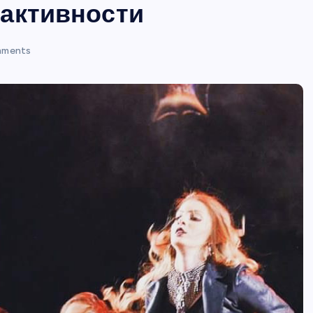
 активности
mments