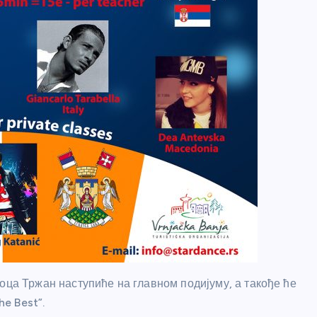
оца Тржан наступиће на главном подијуму, а такође ће
he Best”.