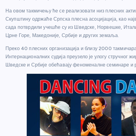
На овом такмичењу ће се реализовати низ плесних акт
Скупштину одржаће Српска плесна асоцијација, као најв
сада потврдили учешће су из Шведске, Норвешке, Итали
Црне Горе, Македоније, Србије и других земаља.
Преко 40 плесних организација и близу 2000 такмичар
Интернационалних судија преузело је улогу стручног жи
Шведске и Србије обећавају феноменалне семинаре и 