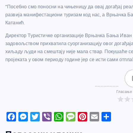
“Посебно смо поносни на чињеницу да овај догађај реа
развија манифестациони туризам код нас, а Врњачка Ба
Катанић.
Директор Туристичке организације Врњачка Бања Иван 
задовољством прихватила суорганизацију овог догађаја,
хиљаду људи на смештају није мала ствар. Покушаће 
пројеката у овом периоду године јер се исти сами отплаћ
Гласање 
F
M
T
Vi
W
M
Pi
E
S
a
e
w
b
h
e
nt
m
h