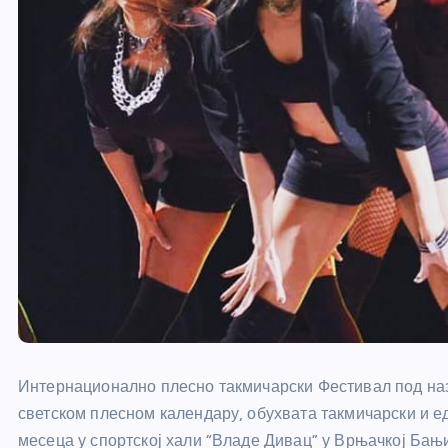
Интернационално плесно такмичарски Фестивал под назив
светском плесном календару, обухвата такмичарски и ед
месеца у спортској хали “Владе Дивац” у Врњачкој Бањи