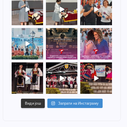
Види још
Запрати на Инстаграму