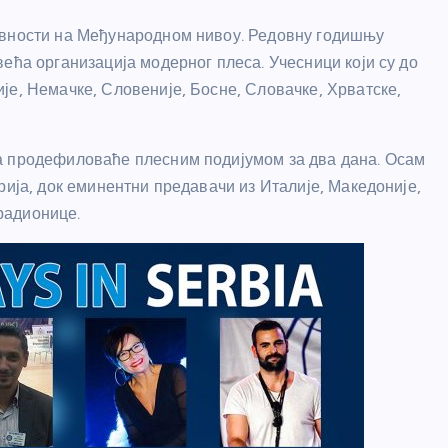
ивности на Међународном нивоу. Редовну годишњу
ећа организација модерног плеса. Учесници који су до
је, Немачке, Словеније, Босне, Словачке, Хрватске,
а продефиловаће плесним подијумом за два дана. Осам
рија, док еминентни предавачи из Италије, Македоније,
радионице.