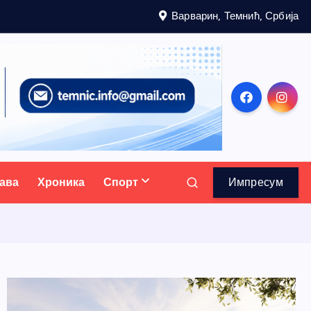
Варварин, Темнић, Србија
ава
Хроника
Спорт
Импресум