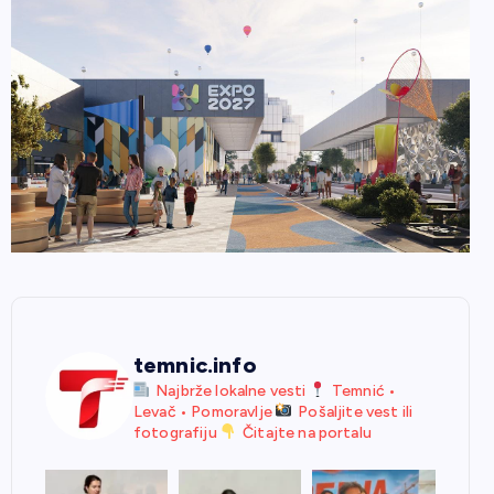
temnic.info
Najbrže lokalne vesti
Temnić •
Levač • Pomoravlje
Pošaljite vest ili
fotografiju
Čitajte na portalu