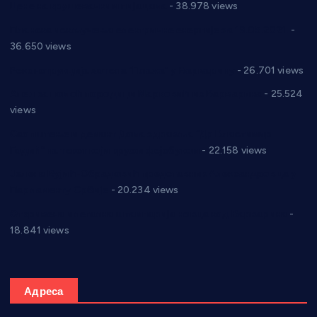
Цене на крушевачким пијацама
- 38.978 views
Планска искључења електричне енергије за 19.05.2021.
-
36.650 views
Реконструкција хотела “Плажа” у Варварину
- 26.701 views
Апел за помоћ породици Марковић из Варварина
- 25.524
views
Саопштење и демант Дома здравља “Др Властимир
Годић” на текст који кружи фејсбуком
- 22.158 views
Јелена Вујић-Обрадовић представник Александровца у
Парламенту Србије
- 20.234 views
Откривена илегална штампарија новца код Варварина
-
18.841 views
Адреса