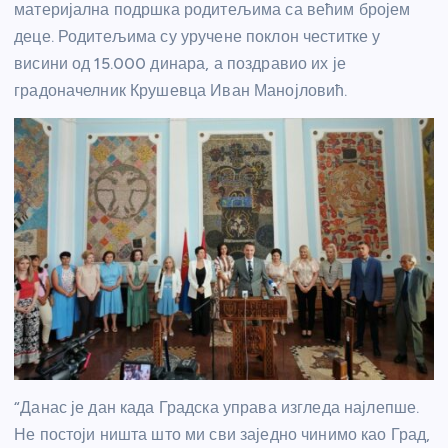
материјална подршка родитељима са већим бројем
деце. Родитељима су уручене поклон честитке у
висини од 15.000 динара, а поздравио их је
градоначелник Крушевца Иван Манојловић.
“Данас је дан када Градска управа изгледа најлепше.
Не постоји ништа што ми сви заједно чинимо као Град,