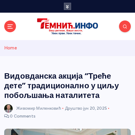
S
k
i
p
t
o
Темнићки
c
Home
o
n
информативн
t
e
Видовданска акција “Треће
и портал
n
дете” традиционално у циљу
t
побољшања наталитета
Живомир Миленковић
Друштво
јун 20, 2025
0 Comments