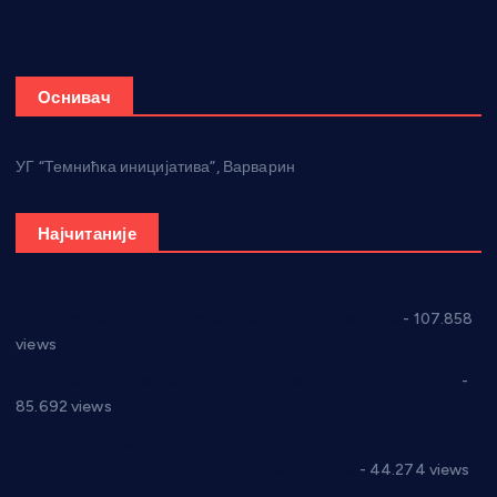
Оснивач
УГ “Темнићка иницијатива”, Варварин
Најчитаније
СНС: Осуда говора мржње и насиља над женама
- 107.858
views
Планска искључења електричне енергије за 27.07.2022.
-
85.692 views
Горан Макрагић директор, Ђорђе Бајић спортски
директор новог прволигаша из Варварина
- 44.274 views