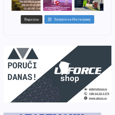
Види још
Запрати на Инстаграму