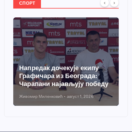
СПОРТ
Спортски центар “Ћићевац”
добија савремени систем
грејања
Никола Петровић
јул 31, 2026