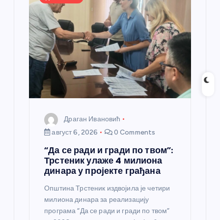
н
к
а
Драган Ивановић
август 6, 2026
0 Comments
“Да се ради и гради по твом”:
Трстеник улаже 4 милиона
динара у пројекте грађана
Општина Трстеник издвојила је четири
милиона динара за реализацију
програма “Да се ради и гради по твом”