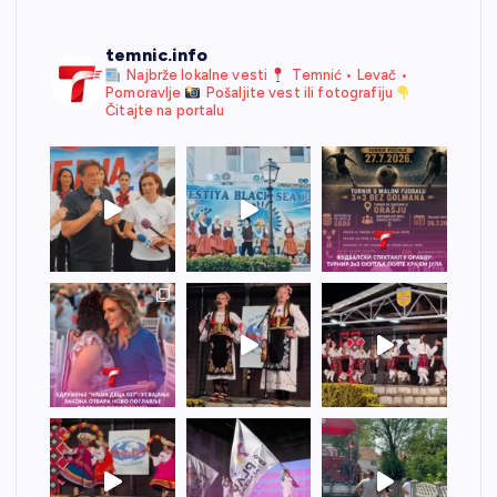
temnic.info
Najbrže lokalne vesti
Temnić • Levač •
Pomoravlje
Pošaljite vest ili fotografiju
Čitajte na portalu