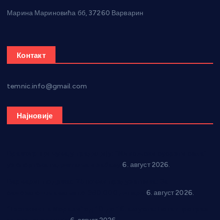
Марина Мариновића бб, 37260 Варварин
Контакт
temnic.info@gmail.com
Најновије
Вражогрнци чувају традицију: “Михољски сусрети села”
уз спортска надметања и забаву
6. август 2026.
Варварин подржао 25 нових предузетника: За
самозапошљавање по 380.000 динара
6. август 2026.
“Трстеник на Морави” од 10. до 16. августа: Богат програм