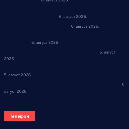
за све генерације
6. август 2026.
“Да се ради и гради по твом”: Трстеник улаже 4 милиона
динара у пројекте грађана
6. август 2026.
In memoriam: Тања Вилотијевић
6. август 2026.
Даница Петровић оживљава лик и дело Десанке
Максимовић
6. август 2026.
Александровац спреман за 61. “Жупску бербу”
5. август
2026.
Нова игралишта стижу у Бошњане, Доњи Катун и Парцане
5. август 2026.
У Ћићевцу одржана Конференција клубова Зоне “Запад”
5.
август 2026.
Телефон