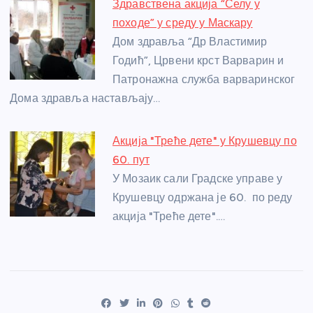
Здравствена акција “Селу у
походе” у среду у Маскару
Дом здравља “Др Властимир
Годић”, Црвени крст Варварин и
Патронажна служба варваринског
Дома здравља настављају…
Акција "Треће дете" у Крушевцу по
60. пут
У Мозаик сали Градске управе у
Крушевцу одржана је 60. по реду
акција "Треће дете".…