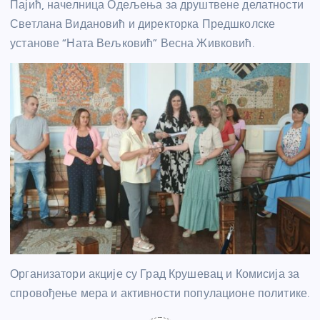
Пајић, начелница Одељења за друштвене делатности
Светлана Видановић и директорка Предшколске
установе “Ната Вељковић” Весна Живковић.
Организатори акције су Град Крушевац и Комисија за
спровођење мера и активности популационе политике.