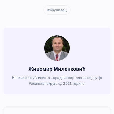
Крушевац
Живомир Миленковић
Новинар и публициста, сарадник портала за подручје
Расинског округа од 2021. године.
К