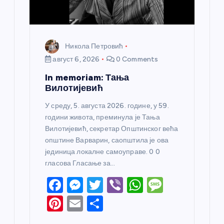
Никола Петровић
август 6, 2026
0 Comments
In memoriam: Тања
Вилотијевић
У среду, 5. августа 2026. године, у 59.
години живота, преминула је Тања
Вилотијевић, секретар Општинског већа
општине Варварин, саопштила је ова
јединица локалне самоуправе. 0 0
гласова Гласање за…
F
M
T
Vi
W
M
a
e
w
b
h
e
Pi
E
S
c
ss
itt
er
at
ss
nt
m
h