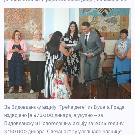
За Видовданску акцију “Треће дете” из Буџета Града
издвојено је 975.000 динара, а укупно – за
Видовданску и Новогодошњу акцију за 2025. годину
3.150.000 динара. Свечаност су улепшале чланице