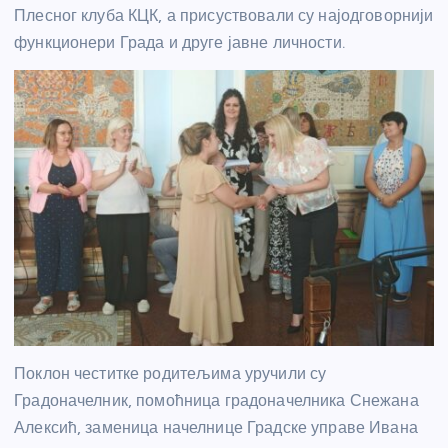
Плесног клуба КЦК, а присуствовали су најодговорнији
функционери Града и друге јавне личности.
Поклон честитке родитељима уручили су
Градоначелник, помоћница градоначелника Снежана
Алексић, заменица начелнице Градске управе Ивана