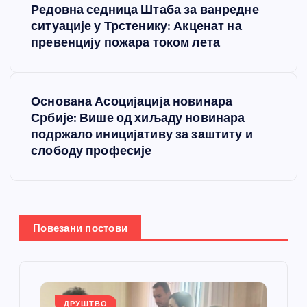
Редовна седница Штаба за ванредне
р
ситуације у Трстенику: Акценат на
превенцију пожара током лета
е
т
Основана Асоцијација новинара
Србије: Више од хиљаду новинара
а
подржало иницијативу за заштиту и
слободу професије
њ
е
ч
Повезани постови
л
а
ДРУШТВО