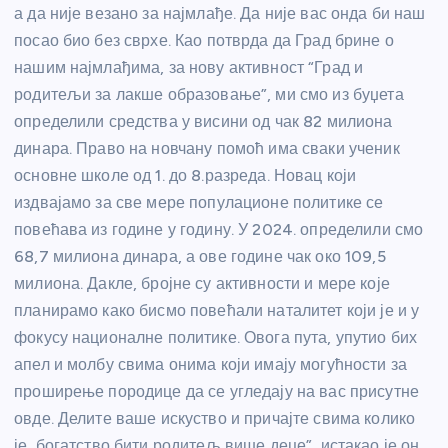
а да није везано за најмлађе. Да није вас онда би наш
посао био без сврхе. Као потврда да Град брине о
нашим најмлађима, за нову активност “Град и
родитељи за лакше образовање”, ми смо из буџета
определили средства у висини од чак 82 милиона
динара. Право на новчану помоћ има сваки ученик
основне школе од 1. до 8.разреда. Новац који
издвајамо за све мере популационе политике се
повећава из године у годину. У 2024. определили смо
68,7 милиона динара, а ове године чак око 109,5
милиона. Дакле, бројне су активности и мере које
планирамо како бисмо повећали наталитет који је и у
фокусу националне политике. Овога пута, упутио бих
апел и молбу свима онима који имају могућности за
проширење породице да се угледају на вас присутне
овде. Делите ваше искуство и причајте свима колико
је богатство бити родитељ више деце”, истакао је он.