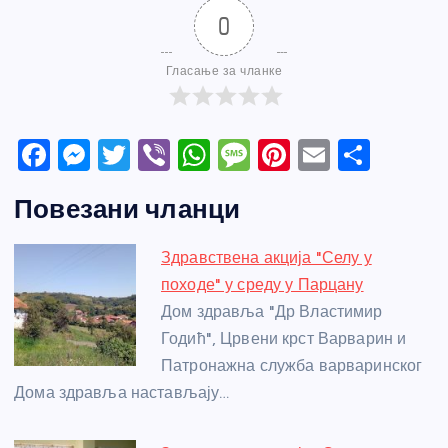
0
Гласање за чланке
F
M
T
Vi
W
M
Pi
E
S
a
e
w
b
h
e
nt
m
h
Повезани чланци
c
ss
itt
er
at
ss
er
ail
ar
e
e
er
s
a
e
e
Здравствена акција "Селу у
b
n
A
g
st
походе" у среду у Парцану
o
g
p
e
Дом здравља "Др Властимир
o
er
p
Годић", Црвени крст Варварин и
Патронажна служба варваринског
k
Дома здравља настављају…