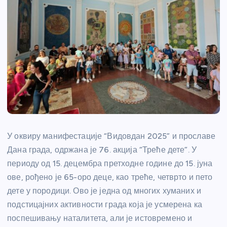
У оквиру манифестације “Видовдан 2025” и прославе
Дана града, одржана је 76. акција “Треће дете”. У
периоду од 15. децембра претходне године до 15. јуна
ове, рођено је 65-оро деце, као треће, четврто и пето
дете у породици. Ово је једна од многих хуманих и
подстицајних активности града која је усмерена ка
поспешивању наталитета, али је истовремено и