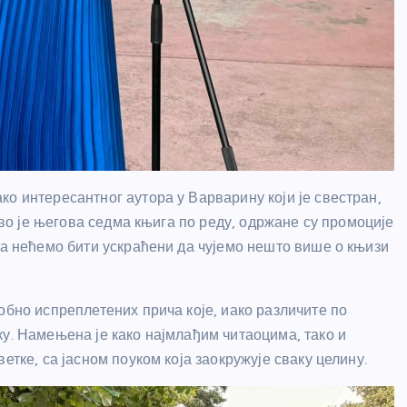
о интересантног аутора у Варварину који је свестран,
 Ово је његова седма књига по реду, одржане су промоције
да нећемо бити ускраћени да чујемо нешто више о књизи
обно испреплетених прича које, иако различите по
у. Намењена је како најмлађим читаоцима, тако и
етке, са јасном поуком која заокружује сваку целину.