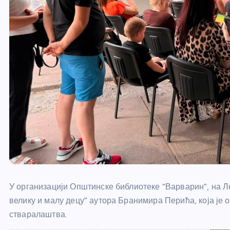
У организацији Општинске библиотеке “Варварин”, на Ле
велику и малу децу” аутора Бранимира Перића, која ј
стваралаштва.