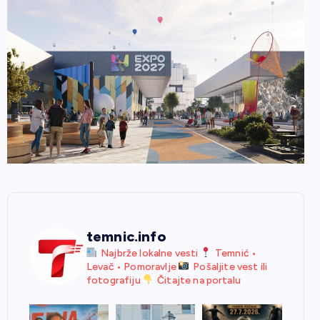
temnic.info
Najbrže lokalne vesti
Temnić •
Levač • Pomoravlje
Pošaljite vest ili
fotografiju
Čitajte na portalu