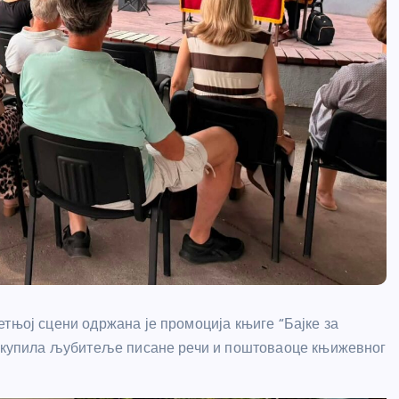
тњој сцени одржана је промоција књиге “Бајке за
е окупила љубитеље писане речи и поштоваоце књижевног