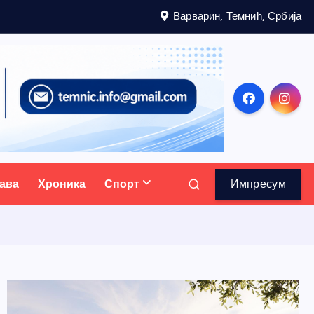
Варварин, Темнић, Србија
ава
Хроника
Спорт
Импресум