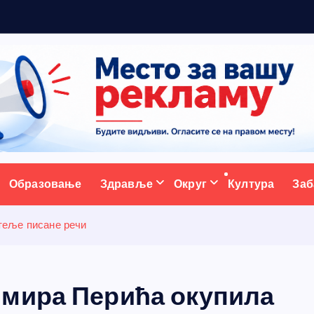
ж
у
у
Б
о
ш
ативни портал
Образовање
Здравље
Округ
Култура
Заб
теље писане речи
имира Перића окупила