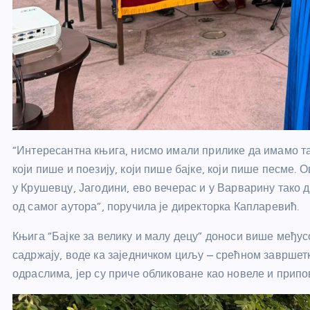
“Интересантна књига, нисмо имали прилике да имамо так
који пише и поезију, који пише бајке, који пише песме.
у Крушевцу, Јагодини, ево вечерас и у Варварину тако 
од самог аутора”, поручила је директорка Капларевић.
Књига “Бајке за велику и малу децу” доноси више међус
садржају, воде ка заједничком циљу – срећном завршетк
одраслима, јер су приче обликоване као новеле и припов