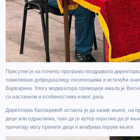
Присутне је на почетку програма поздравила директор
пожелевши добродошлицу посетиоцима и истичући знача
Варварина. Улогу модератора промоције имала је Весна 
са настанком и особеностима новог дела.
Директорка Капларевић истакла је да назив књиге, на п
деци или одраслима, тако да је аутор појаснио да је к
прочитају могу пренети деци и млађима поруке књиге.