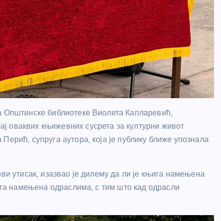
ка Општинске библиотеке Виолета Капларевић,
ј оваквих књижевних сусрета за културни живот
Перић, супруга аутора, која је публику ближе упознала
рви утисак, изазвао је дилему да ли је књига намењена
њига намењена одраслима, с тим што кад одрасли