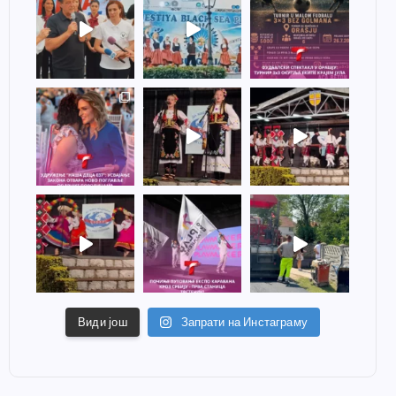
Види још
Запрати на Инстаграму