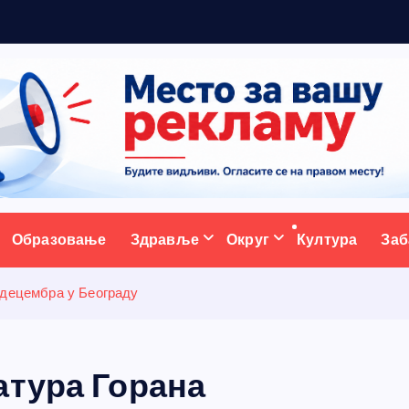
р
ативни портал
Образовање
Здравље
Округ
Култура
Заб
 децембра у Београду
атура Горана