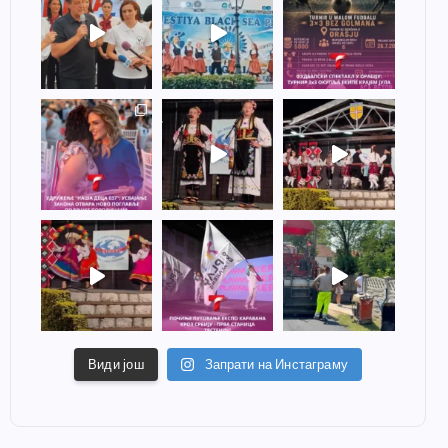
Види још
Запрати на Инстаграму