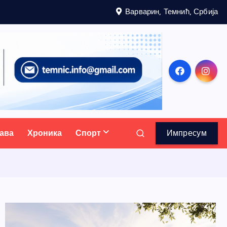
Варварин, Темнић, Србија
ава
Хроника
Спорт
Импресум