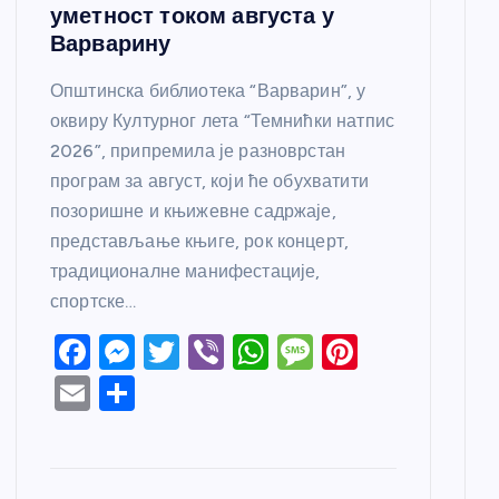
уметност током августа у
Варварину
Општинска библиотека “Варварин”, у
оквиру Културног лета “Темнићки натпис
2026”, припремила је разноврстан
програм за август, који ће обухватити
позоришне и књижевне садржаје,
представљање књиге, рок концерт,
традиционалне манифестације,
спортске…
F
M
T
Vi
W
M
Pi
a
e
w
b
h
e
nt
E
S
c
ss
itt
er
at
ss
er
m
h
e
e
er
s
a
e
ail
ar
b
n
A
g
st