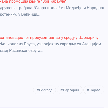
жана промоција књиге "Зов карауле"
Удружења грађана "Стара школа" из Медвеђе и Народног
Трстенику, у Већници…
ог иновационог предузетништва у среду у Варварину
Калиопа" из Бруса, уз пројектну сарадњу са Агенцијом
азвој Расинског округа…
Београд
Варварин
Најаве