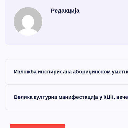
Редакција
К
Изложба инспирисана абориџинском уметн
р
е
Велика културна манифестација у КЦК, веч
т