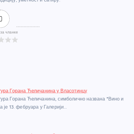
0
за чланке
тура Горана Ћеличанина у Власотинцу
ура Горана Ћеличанина, симболично названа "Вино и
а је 13. фебруара у Галерији…