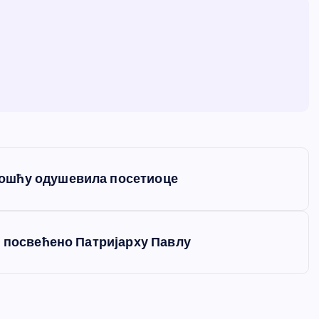
ошћу одушевила посетиоце
е посвећено Патријарху Павлу