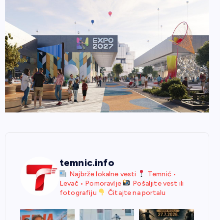
temnic.info
Najbrže lokalne vesti
Temnić •
Levač • Pomoravlje
Pošaljite vest ili
fotografiju
Čitajte na portalu