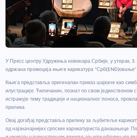
У Пресс центру Удружења новинара Србије, у уторак, 3. 
одржана промоција књиге карикатура “Срб(END)овање”
Књига представља оригиналан приказ шајкаче као симбо
илустрације. Ћеличанин, познат по свом јединственом с
истражује тему традиције и националног поноса, провл
прилика.
Овај догађај представља прилику за љубитеље карикатур
од најзначајнијих српских карикатуриста данашњице. По
и уживају у јединственом доживљају који обједињује тра