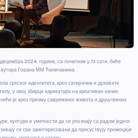
децембра 2024. године, са почетком у 13 сати, биће
 аутора Горана ММ Ћеличанина.
ла српског идентитета, кроз сатиричне и духовите
тилу, у овој збирци карикатура на креативан начин
ачећи је кроз призму савременог живота и друштвених
е, културе и уметности да се упознају са радом једног
зивају се сви заинтересовани да присуствују промоцији
дицију, уметност и сатиру.