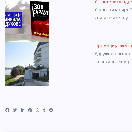
У Трстенику одр
У организацији 
универзитета у 
Промоција женск
Удружење жена "
за регионални р