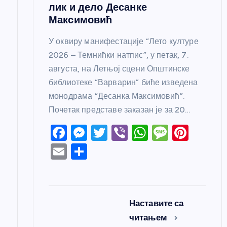
а
лик и дело Десанке
Максимовић
У оквиру манифестације “Лето културе
2026 – Темнићки натпис”, у петак, 7.
августа, на Летњој сцени Општинске
библиотеке “Варварин” биће изведена
монодрама “Десанка Максимовић”.
Почетак представе заказан је за 20…
F
M
T
Vi
W
M
Pi
a
e
w
b
h
e
nt
E
S
c
ss
itt
er
at
ss
er
m
h
e
e
er
s
a
e
ail
ar
b
n
A
g
st
e
Наставите са
o
g
p
e
читањем