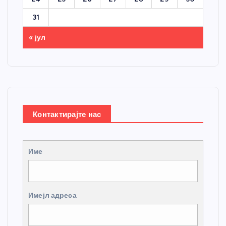
31
« јул
Контактирајте нас
Име
Имејл адреса