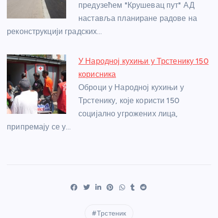
предузећем "Крушевац пут" АД
наставља планиране радове на
реконструкцији градских…
У Народној кухињи у Трстенику 150
корисника
Оброци у Народној кухињи у
Трстенику, које користи 150
социјално угрожених лица,
припремају се у…
Трстеник