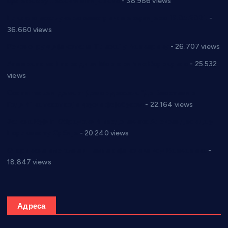
Цене на крушевачким пијацама
- 38.986 views
Планска искључења електричне енергије за 19.05.2021.
-
36.660 views
Реконструкција хотела “Плажа” у Варварину
- 26.707 views
Апел за помоћ породици Марковић из Варварина
- 25.532
views
Саопштење и демант Дома здравља “Др Властимир
Годић” на текст који кружи фејсбуком
- 22.164 views
Јелена Вујић-Обрадовић представник Александровца у
Парламенту Србије
- 20.240 views
Откривена илегална штампарија новца код Варварина
-
18.847 views
Адреса