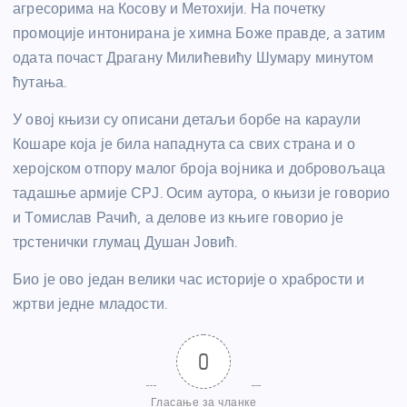
агресорима на Косову и Метохији. На почетку
промоције интонирана је химна Боже правде, а затим
одата почаст Драгану Милићевићу Шумару минутом
ћутања.
У овој књизи су описани детаљи борбе на караули
Кошаре која је била нападнута са свих страна и о
херојском отпору малог броја војника и добровољаца
тадашње армије СРЈ. Осим аутора, о књизи је говорио
и Томислав Рачић, а делове из књиге говорио је
трстенички глумац Душан Јовић.
Био је ово један велики час историје о храбрости и
жртви једне младости.
0
Гласање за чланке