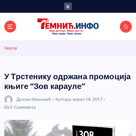
S
k
i
p
t
o
Темнићки
c
Home
o
n
информативн
t
e
У Трстенику одржана промоција
и портал
n
књиге “Зов карауле”
t
Драган Ивановић
Култура
април 14, 2017
0 Comments