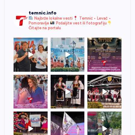
temnic.info
Najbrže lokalne vesti
Temnić • Levač •
Pomoravlje
Pošaljite vest ili fotografiju
Čitajte na portalu