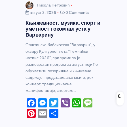
Никола Петровић
август 3, 2026
0 Comments
Књижевност, музика, спорт и
уметност током августа у
Варварину
Општинска библиотека “Варварин”, у
оквиру Културног лета “Темнићки
натпис 2026”, припремила је
разноврстан програм за август, који ће
обухватити позоришне и књижевне
садржаје, представљање књиге, рок
концерт, традиционалне
манифестације, спортске…
F
M
T
Vi
W
M
a
e
w
b
h
e
Pi
E
S
c
ss
itt
er
at
ss
nt
m
h