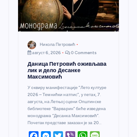
к
а
Никола Петровић
август 6, 2026
0 Comments
Даница Петровић оживљава
лик и дело Десанке
Максимовић
У оквиру манифестације “Лето културе
2026 – Темнићки натпис”, у петак, 7.
августа, на Летњој сцени Општинске
библиотеке “Варварин” биће изведена
монодрама “Десанка Максимовић”.
Почетак представе заказан је за 20…
F
M
T
Vi
W
M