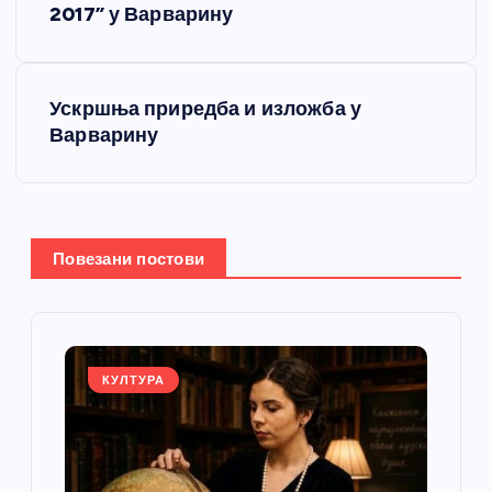
2017” у Варварину
е
т
Ускршња приредба и изложба у
Варварину
а
њ
е
Повезани постови
ч
л
КУЛТУРА
а
н