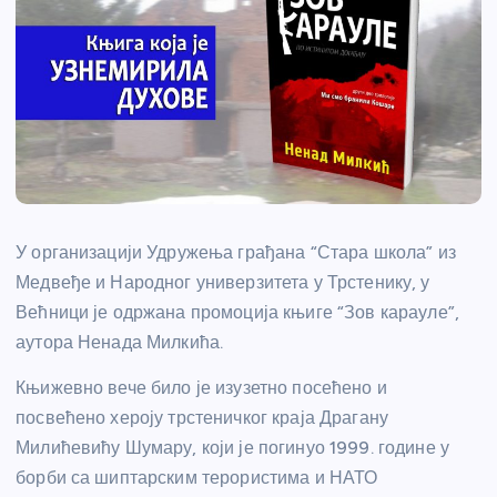
У организацији Удружења грађана “Стара школа” из
Медвеђе и Народног универзитета у Трстенику, у
Већници је одржана промоција књиге “Зов карауле”,
аутора Ненада Милкића.
Књижевно вече било је изузетно посећено и
посвећено хероју трстеничког краја Драгану
Милићевићу Шумару, који је погинуо 1999. године у
борби са шиптарским терористима и НАТО