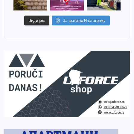
Види још
Запрати на Инстаграму