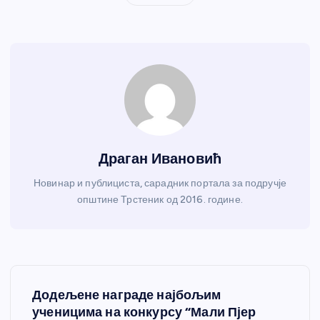
Драган Ивановић
Новинар и публициста, сарадник портала за подручје
општине Трстеник од 2016. године.
К
Додељене награде најбољим
р
ученицима на конкурсу “Мали Пјер