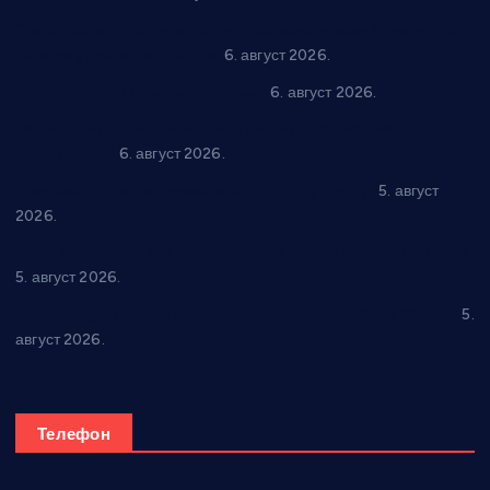
“Да се ради и гради по твом”: Трстеник улаже 4 милиона
динара у пројекте грађана
6. август 2026.
In memoriam: Тања Вилотијевић
6. август 2026.
Даница Петровић оживљава лик и дело Десанке
Максимовић
6. август 2026.
Александровац спреман за 61. “Жупску бербу”
5. август
2026.
Нова игралишта стижу у Бошњане, Доњи Катун и Парцане
5. август 2026.
У Ћићевцу одржана Конференција клубова Зоне “Запад”
5.
август 2026.
Телефон