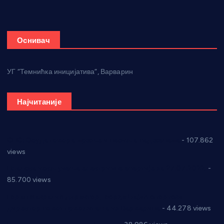
Оснивач
УГ “Темнићка иницијатива”, Варварин
Најчитаније
СНС: Осуда говора мржње и насиља над женама
- 107.862
views
Планска искључења електричне енергије за 27.07.2022.
-
85.700 views
Горан Макрагић директор, Ђорђе Бајић спортски
директор новог прволигаша из Варварина
- 44.278 views