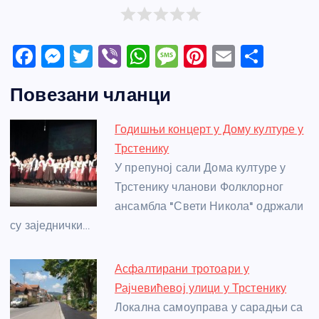
F
M
T
Vi
W
M
Pi
E
S
a
e
w
b
h
e
nt
m
h
Повезани чланци
c
ss
itt
er
at
ss
er
ail
ar
e
e
er
s
a
e
e
Годишњи концерт у Дому културе у
b
n
A
g
st
Трстенику
o
g
p
e
У препуној сали Дома културе у
o
er
p
Трстенику чланови Фолклорног
ансамбла "Свети Никола" одржали
k
су заједнички…
Асфалтирани тротоари у
Рајчевићевој улици у Трстенику
Локална самоуправа у сарадњи са