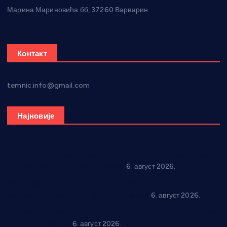
Марина Мариновића бб, 37260 Варварин
Контакт
temnic.info@gmail.com
Најновије
Вражогрнци чувају традицију: “Михољски сусрети села”
уз спортска надметања и забаву
6. август 2026.
Варварин подржао 25 нових предузетника: За
самозапошљавање по 380.000 динара
6. август 2026.
“Трстеник на Морави” од 10. до 16. августа: Богат програм
за све генерације
6. август 2026.