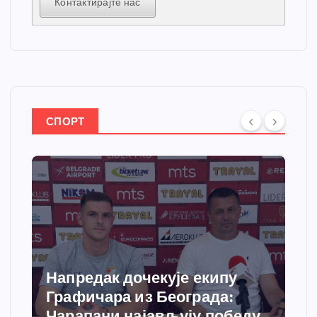
Контактирајте нас
СПОРТ
Спортски центар “Ћићевац”
добија савремени систем
грејања