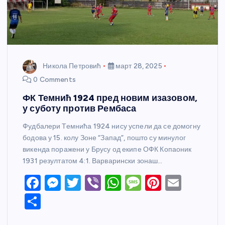
Никола Петровић
март 28, 2025
0 Comments
ФК Темнић 1924 пред новим изазовом,
у суботу против Рембаса
Фудбалери Темнића 1924 нису успели да се домогну
бодова у 15. колу Зоне “Запад”, пошто су минулог
викенда поражени у Брусу од екипе ОФК Копаоник
1931 резултатом 4:1. Варварински зонаш…
F
M
T
Vi
W
M
Pi
E
a
e
w
b
h
e
nt
m
S
c
ss
itt
er
at
ss
er
ail
h