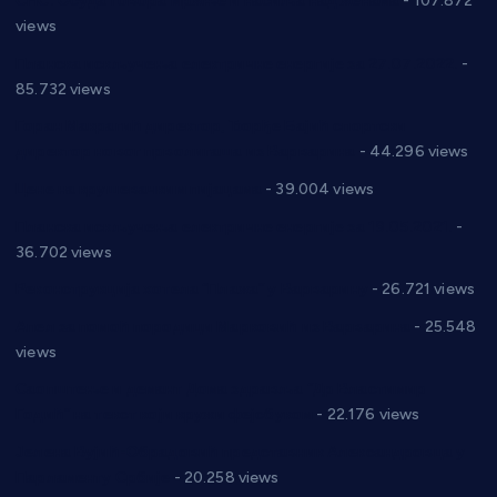
СНС: Осуда говора мржње и насиља над женама
- 107.872
views
Планска искључења електричне енергије за 27.07.2022.
-
85.732 views
Горан Макрагић директор, Ђорђе Бајић спортски
директор новог прволигаша из Варварина
- 44.296 views
Цене на крушевачким пијацама
- 39.004 views
Планска искључења електричне енергије за 19.05.2021.
-
36.702 views
Реконструкција хотела “Плажа” у Варварину
- 26.721 views
Апел за помоћ породици Марковић из Варварина
- 25.548
views
Саопштење и демант Дома здравља “Др Властимир
Годић” на текст који кружи фејсбуком
- 22.176 views
Јелена Вујић-Обрадовић представник Александровца у
Парламенту Србије
- 20.258 views