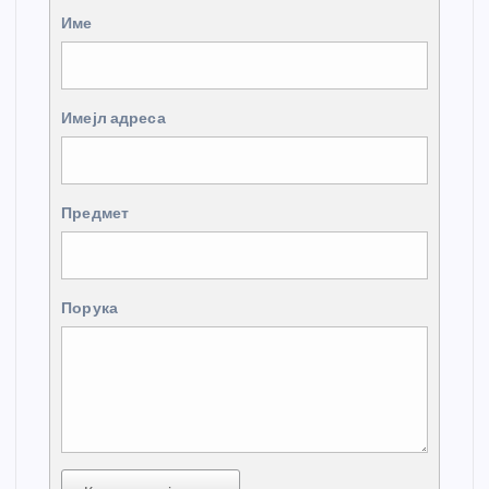
Име
Имејл адреса
Предмет
Порука