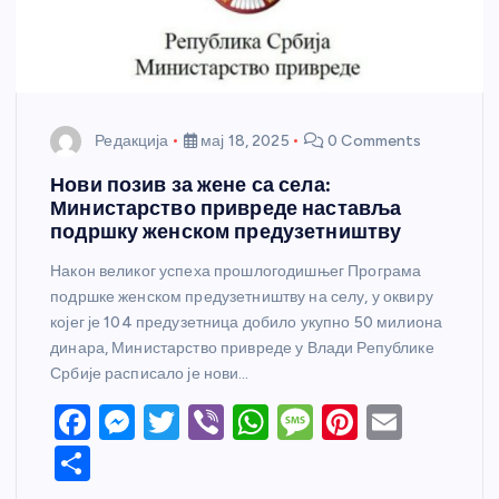
Редакција
мај 18, 2025
0 Comments
Нови позив за жене са села:
Министарство привреде наставља
подршку женском предузетништву
Након великог успеха прошлогодишњег Програма
подршке женском предузетништву на селу, у оквиру
којег је 104 предузетница добило укупно 50 милиона
динара, Министарство привреде у Влади Републике
Србије расписало је нови…
F
M
T
Vi
W
M
Pi
E
a
e
w
b
h
e
nt
m
S
c
ss
itt
er
at
ss
er
ail