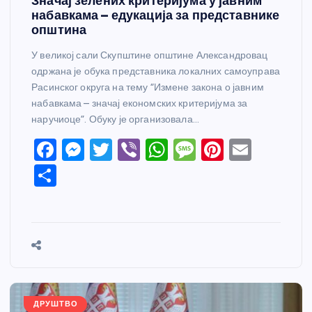
Значај зелених критеријума у јавним
набавкама – едукација за представнике
општина
У великој сали Скупштине општине Александровац
одржана је обука представника локалних самоуправа
Расинског округа на тему “Измене закона о јавним
набавкама – значај економских критеријума за
наручиоце”. Обуку је организовала…
F
M
T
Vi
W
M
Pi
E
a
e
w
b
h
e
nt
m
S
c
ss
itt
er
at
ss
er
ail
h
e
e
er
s
a
e
ar
b
n
A
g
st
e
o
g
p
e
o
er
p
k
ДРУШТВО