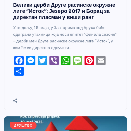
Велики дерби Друге расинске окружне
лиге “Исток”: Језеро 2017 и Борац за
директан пласман у виши ранг
У недељу, 18. маја, у Златарима код Бруса биће
одиграна утакмица која носи епитет “финала сезоне”
– дерби меч Друге расинске окружне лиге “Исток”, у
ком ће се директно одлучити…
F
M
T
Vi
W
M
Pi
E
a
e
w
b
h
e
nt
m
S
c
ss
itt
er
at
ss
er
ail
h
e
e
er
s
a
e
ar
b
n
A
g
st
e
o
g
p
e
o
er
p
k
ДРУШТВО