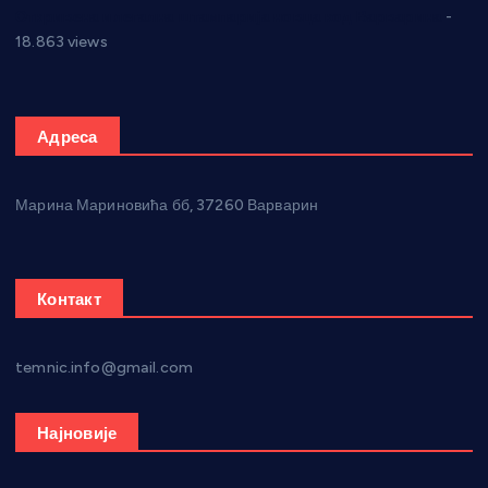
Откривена илегална штампарија новца код Варварина
-
18.863 views
Адреса
Марина Мариновића бб, 37260 Варварин
Контакт
temnic.info@gmail.com
Најновије