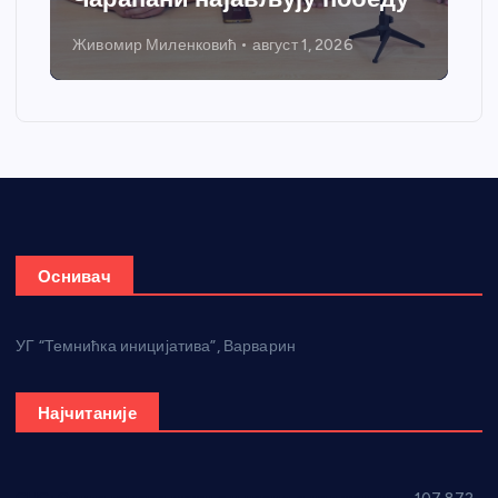
Никола Петровић
јул 31, 2026
Оснивач
УГ “Темнићка иницијатива”, Варварин
Најчитаније