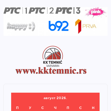
август 2026.
П
У
С
Ч
П
С
Н