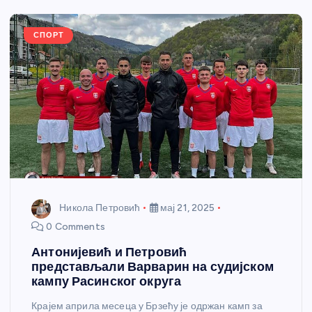
o
er
p
k
СПОРТ
Никола Петровић
мај 21, 2025
0 Comments
Антонијевић и Петровић
представљали Варварин на судијском
кампу Расинског округа
Крајем априла месеца у Брзећу је одржан камп за