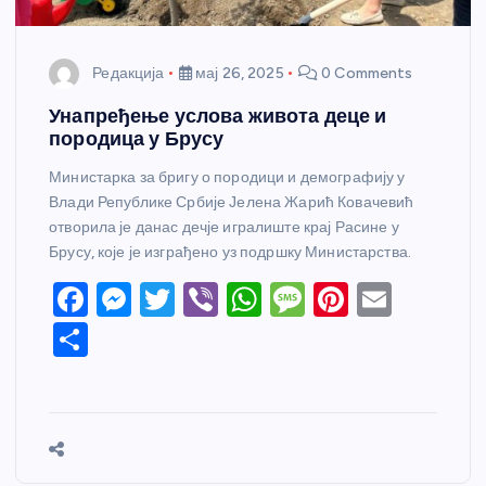
Редакција
мај 26, 2025
0 Comments
Унапређење услова живота деце и
породица у Брусу
Министарка за бригу о породици и демографију у
Влади Републике Србије Јелена Жарић Ковачевић
отворила је данас дечје игралиште крај Расине у
Брусу, које је изграђено уз подршку Министарства.
F
M
T
Vi
W
M
Pi
E
a
e
w
b
h
e
nt
m
S
c
ss
itt
er
at
ss
er
ail
h
e
e
er
s
a
e
ar
b
n
A
g
st
e
o
g
p
e