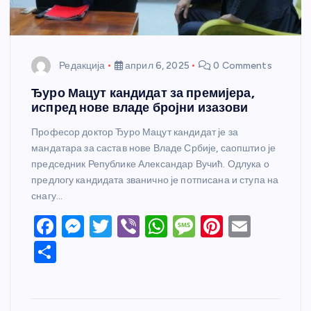
Редакција
април 6, 2025
0 Comments
Ђуро Мацут кандидат за премијера,
испред нове владе бројни изазови
Професор доктор Ђуро Мацут кандидат је за
мандатара за састав нове Владе Србије, саопштио је
председник Републике Александар Вучић. Одлука о
предлогу кандидата званично је потписана и ступа на
снагу…
F
M
T
Vi
W
M
Pi
E
a
e
w
b
h
e
nt
m
S
c
ss
itt
er
at
ss
er
ail
h
e
e
er
s
a
e
ar