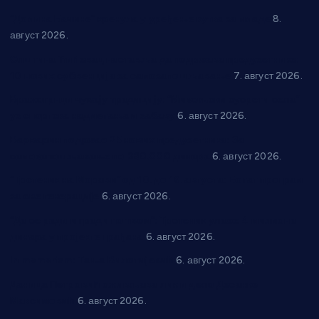
“Долина Бачине” кренула у уређење кутка за младе
8.
август 2026.
Општина Ћићевац наставља да подржава предузетнике:
10 нових субвенција за самозапошљавање
7. август 2026.
Вражогрнци чувају традицију: “Михољски сусрети села”
уз спортска надметања и забаву
6. август 2026.
Варварин подржао 25 нових предузетника: За
самозапошљавање по 380.000 динара
6. август 2026.
“Трстеник на Морави” од 10. до 16. августа: Богат програм
за све генерације
6. август 2026.
“Да се ради и гради по твом”: Трстеник улаже 4 милиона
динара у пројекте грађана
6. август 2026.
In memoriam: Тања Вилотијевић
6. август 2026.
Даница Петровић оживљава лик и дело Десанке
Максимовић
6. август 2026.