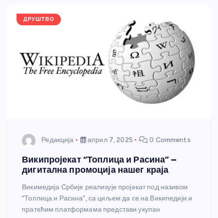
o
er
p
k
ДРУШТВО
Редакција
април 7, 2025
0 Comments
Википројекат “Топлица и Расина” –
дигитална промоција нашег краја
Викимедија Србије реализује пројекат под називом
“Топлица и Расина”, са циљем да се на Википедији и
пратећим платформама представи укупан