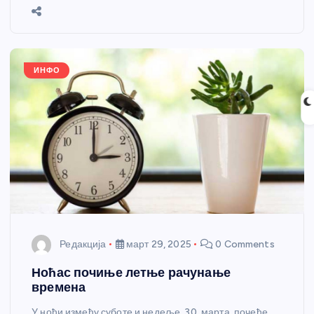
b
n
A
g
st
e
o
g
p
e
o
er
p
k
ИНФО
Редакција
март 29, 2025
0 Comments
Ноћас почиње летње рачунање
времена
У ноћи између суботе и недеље, 30. марта, почеће