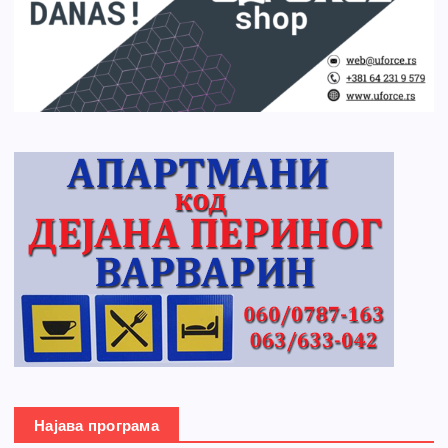
Најава програма