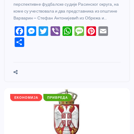
перспективне фудбалске судије Расинског округа, на
коме су учествовала и два представника из општине
Варварин – Стефан Антонијевић из Обрежа и…
F
M
T
Vi
W
M
Pi
E
a
e
w
b
h
e
nt
m
S
c
ss
itt
er
at
ss
er
ail
h
e
e
er
s
a
e
ar
b
n
A
g
st
e
o
g
p
e
o
er
p
k
ЕКОНОМИЈА
ПРИВРЕДА