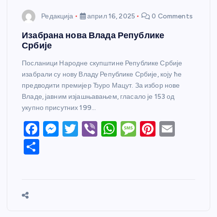
Редакција
април 16, 2025
0 Comments
Изабрана нова Влада Републике
Србије
Посланици Народне скупштине Републике Србије
изабрали су нову Владу Републике Србије, коју ће
предводити премијер Ђуро Мацут. За избор нове
Владе, јавним изјашњавањем, гласало је 153 од
укупно присутних 199…
F
M
T
Vi
W
M
Pi
E
a
e
w
b
h
e
nt
m
S
c
ss
itt
er
at
ss
er
ail
h
e
e
er
s
a
e
ar
b
n
A
g
st
e
o
g
p
e