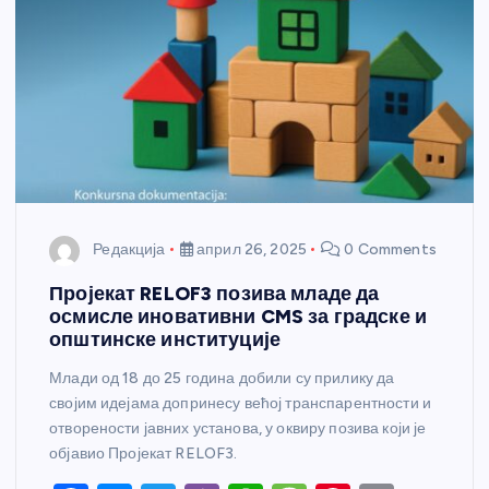
Редакција
април 26, 2025
0 Comments
Пројекат RELOF3 позива младе да
осмисле иновативни CMS за градске и
општинске институције
Млади од 18 до 25 година добили су прилику да
својим идејама допринесу већој транспарентности и
отворености јавних установа, у оквиру позива који је
објавио Пројекат RELOF3.