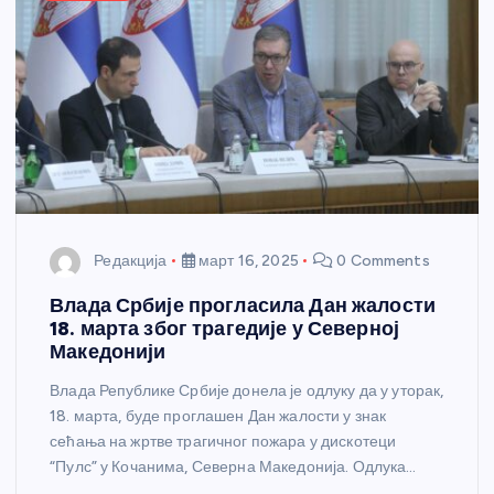
Редакција
март 16, 2025
0 Comments
Влада Србије прогласила Дан жалости
18. марта због трагедије у Северној
Македонији
Влада Републике Србије донела је одлуку да у уторак,
18. марта, буде проглашен Дан жалости у знак
сећања на жртве трагичног пожара у дискотеци
“Пулс” у Кочанима, Северна Македонија. Одлука…