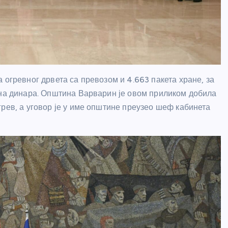
 огревног дрвета са превозом и 4.663 пакета хране, за
она динара. Општина Варварин је овом приликом добила
рев, а уговор је у име општине преузео шеф кабинета