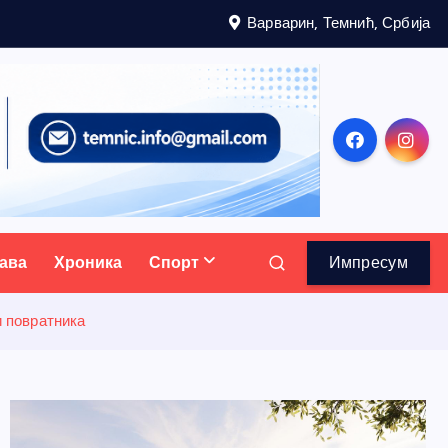
Варварин, Темнић, Србија
ава
Хроника
Спорт
Импресум
и повратника