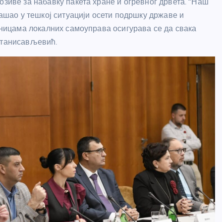
озиве за набавку пакета хране и огревног дрвета. “Наш
нашао у тешкој ситуацији осети подршку државе и
диницама локалних самоуправа осигурава се да свака
Станисављевић.