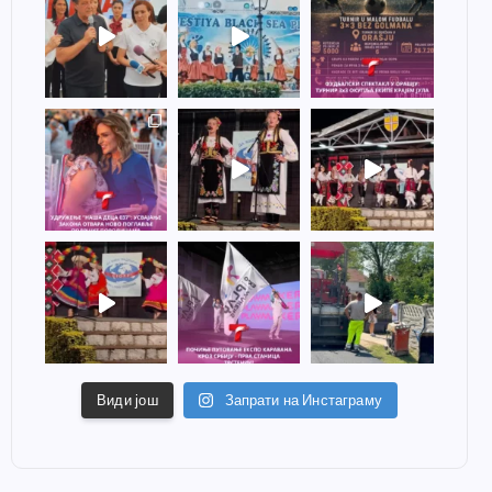
Види још
Запрати на Инстаграму