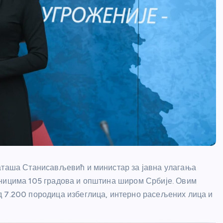
Наташа Станисављевић и министар за јавна улагања
вницима 105 градова и општина широм Србије. Овим
д 7.200 породица избеглица, интерно расељених лица и