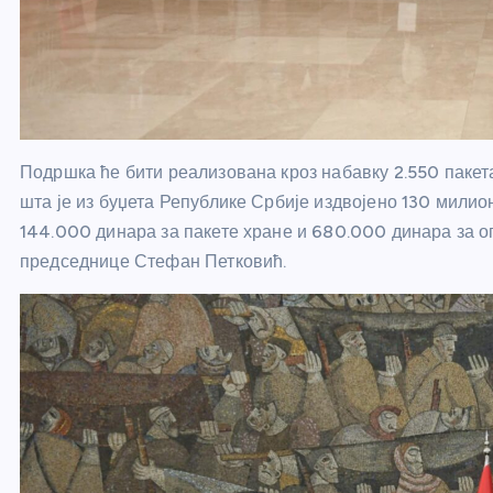
Подршка ће бити реализована кроз набавку 2.550 пакета
шта је из буџета Републике Србије издвојено 130 мили
144.000 динара за пакете хране и 680.000 динара за ог
председнице Стефан Петковић.