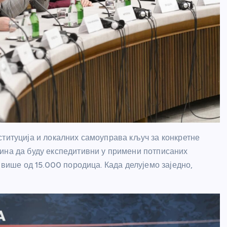
ституција и локалних самоуправа кључ за конкретне
ина да буду експедитивни у примени потписаних
 више од 15.000 породица. Када делујемо заједно,