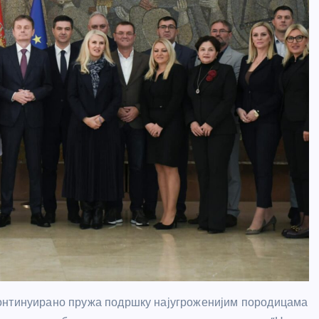
континуирано пружа подршку најугроженијим породицама