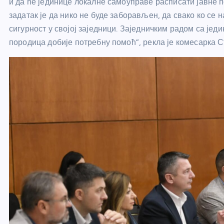
и да ће јединице локалне самоуправе расписати јавне п
задатак је да нико не буде заборављен, да свако ко се 
сигурност у својој заједници. Заједничким радом са је
породица добије потребну помоћ”, рекла је комесарка 