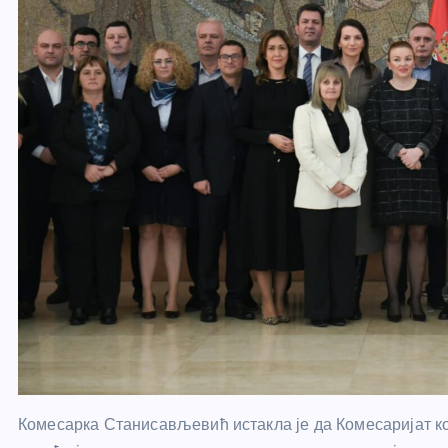
Комесарка Станисављевић истакла је да Комесаријат 