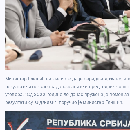
Министар Глишић нагласио је да је сарадња државе, ин
резултате и позвао градоначелнике и председнике општ
уговора. “Од 2022. године до данас пружена је помоћ за
резултати су видљиви”, поручио је министар Глишић.