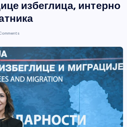
дице избеглица, интерно
атника
Comments