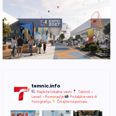
temnic.info
Najbrže lokalne vesti
Temnić •
Levač • Pomoravlje
Pošaljite vest ili
fotografiju
Čitajte na portalu