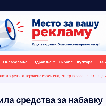
5
н
о
в
и
х
ативни портал
Образовање
Здравље
Округ
Култура
Заб
не и огрева за породице избеглица, интерно расељених лица 
ла средства за набавку