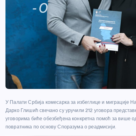
У Палати Србија комесарка за избеглице и миграције 
Дарко Глишић свечано су уручили 212 уговора предста
уговорима биће обезбеђена конкретна помоћ за више о
повратника по основу Споразума о реадмисији.