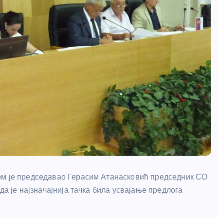
ом је председавао Герасим Атанасковић председник СО
да је најзначајнија тачка била усвајање предлога