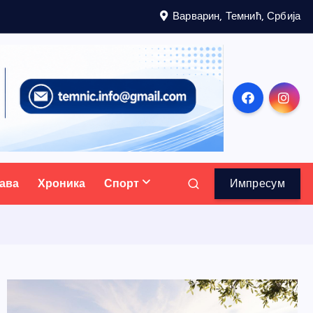
Варварин, Темнић, Србија
ава
Хроника
Спорт
Импресум