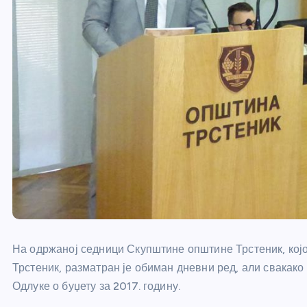
На одржаној седници Скупштине општине Трстеник, кој
Трстеник, разматран је обиман дневни ред, али свакако 
Одлуке о буџету за 2017. годину.