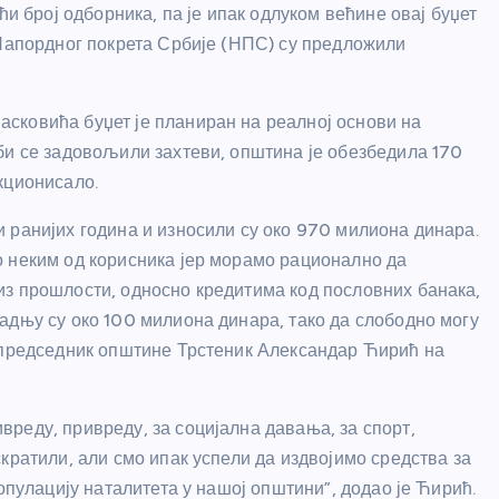
ћи број одборника, па је ипак одлуком већине овај буџет
 Напордног покрета Србије (НПС) су предложили
сковића буџет је планиран на реалној основи на
би се задовољили захтеви, општина је обезбедила 170
кционисало.
 ранијих година и износили су око 970 милиона динара.
о неким од корисника јер морамо рационално да
из прошлости, односно кредитима код пословних банака,
адњу су око 100 милиона динара, тако да слободно могу
е председник општине Трстеник Александар Ћирић на
реду, привреду, за социјална давања, за спорт,
кратили, али смо ипак успели да издвојимо средства за
опулацију наталитета у нашој општини”, додао је Ћирић.