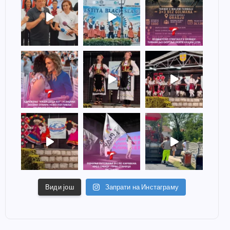
Види још
Запрати на Инстаграму