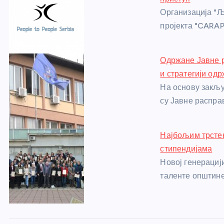
o
g
p
e
Организација "Љ
o
er
p
пројекта "CAR
k
Одржане Јавне р
и стратегији одр
На основу закљ
су Јавне распра
Најбољим трстен
стипендијама
Новој генерациј
таленте општине