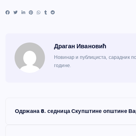
Драган Ивановић
Новинар и публициста, сарадник по
године.
К
Одржана 8. седница Скупштине општине В
р