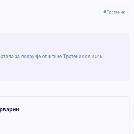
Трстеник
ртала за подручје општине Трстеник од 2016.
арварин