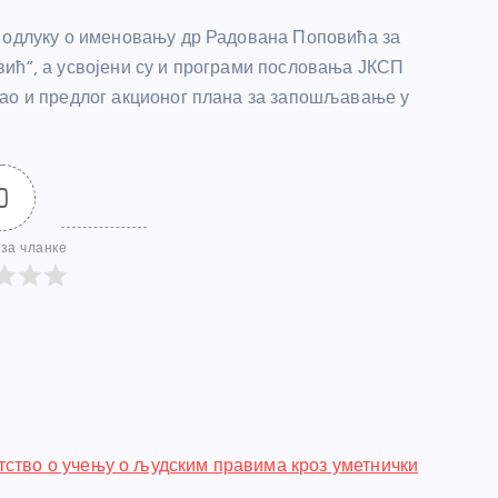
и одлуку о именовању др Радована Поповића за
ић”, а усвојени су и програми пословања ЈКСП
као и предлог акционог плана за запошљавање у
0
за чланке
тство о учењу о људским правима кроз уметнички