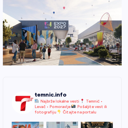
temnic.info
Najbrže lokalne vesti
Temnić •
Levač • Pomoravlje
Pošaljite vest ili
fotografiju
Čitajte na portalu