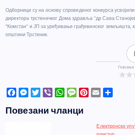
Одборници су на основу спроведеног конкурса усвојил
директора трстеничког Дома здравља “др Сава Станојев
“Комстан” и ЈП за уређивање грађевинског земљишта, 
општини Трстеник.
Гласање 
F
M
T
Vi
W
M
Pi
E
S
a
e
w
b
h
e
nt
m
h
Повезани чланци
c
ss
itt
er
at
ss
er
ail
ar
e
e
er
s
a
e
e
Електронско упу
b
n
A
g
st
приступ