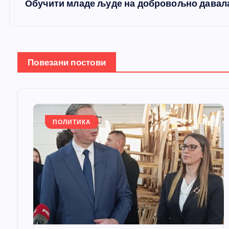
е
Обучити младе људе на добровољно давал
т
а
Повезани постови
њ
е
ПОЛИТИКА
ч
л
а