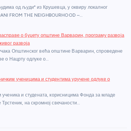
удима од људи" из Крушевца, у оквиру локалног
APANI FROM THE NEIGHBOURHOOD –…
асправе о буџету општине Варварин, програму развоја
живог развоја
учака Општинског већа општине Варварин, спроведене
ве о Нацрту одлуке о…
ичким ученицима и студентима уручене одлуке о
и ученика и студената, корисницима Фонда за младе
 Трстеник, на скромној свечаности…