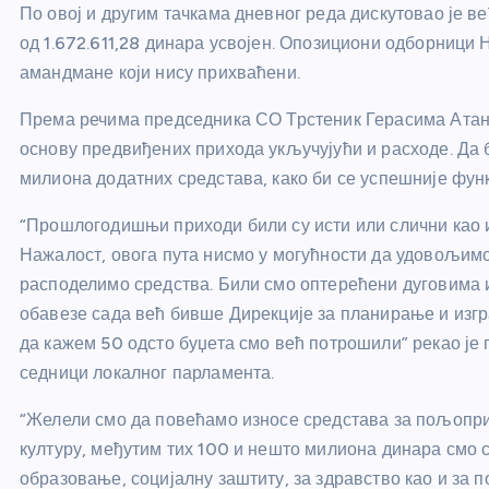
По овој и другим тачкама дневног реда дискутовао је ве
од 1.672.611,28 динара усвојен. Опозициони одборници
амандмане који нису прихваћени.
Према речима председника СО Трстеник Герасима Атана
основу предвиђених прихода укључујући и расходе. Да 
милиона додатних средстава, како би се успешније фун
“Прошлогодишњи приходи били су исти или слични као и
Нажалост, овога пута нисмо у могућности да удовољим
расподелимо средства. Били смо оптерећени дуговима 
обавезе сада већ бивше Дирекције за планирање и изгр
да кажем 50 одсто буџета смо већ потрошили” рекао ј
седници локалног парламента.
“Желели смо да повећамо износе средстава за пољоприв
културу, међутим тих 100 и нешто милиона динара смо с
образовање, социјалну заштиту, за здравство као и за п