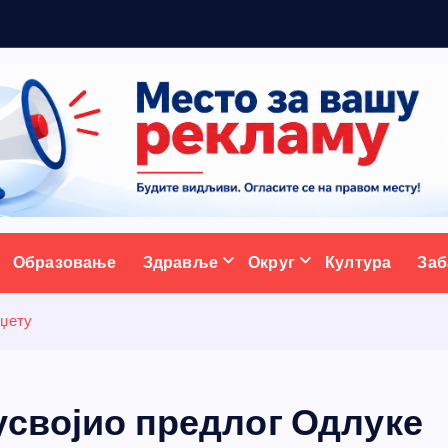
р
ативни портал
Образовање
Здравље
Округ
Култура
Заб
уџету
усвојио предлог Одлуке