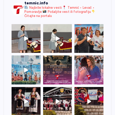
temnic.info
Najbrže lokalne vesti
Temnić • Levač •
Pomoravlje
Pošaljite vest ili fotografiju
Čitajte na portalu