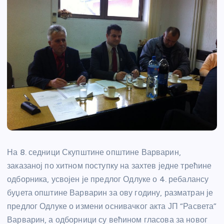
На 8. седници Скупштине општине Варварин,
заказаној по хитном поступку на захтев једне трећине
одборника, усвојен је предлог Одлуке о 4. ребалансу
буџета општине Варварин за ову годину, разматран је
предлог Одлуке о измени оснивачког акта ЈП “Расвета”
Варварин, а одборници су већином гласова за новог