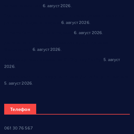
за све генерације
6. август 2026.
“Да се ради и гради по твом”: Трстеник улаже 4 милиона
динара у пројекте грађана
6. август 2026.
In memoriam: Тања Вилотијевић
6. август 2026.
Даница Петровић оживљава лик и дело Десанке
Максимовић
6. август 2026.
Александровац спреман за 61. “Жупску бербу”
5. август
2026.
Нова игралишта стижу у Бошњане, Доњи Катун и Парцане
5. август 2026.
Телефон
061 30 76 567