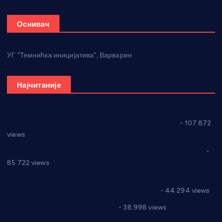
Оснивач
УГ “Темнићка иницијатива”, Варварин
Најчитаније
СНС: Осуда говора мржње и насиља над женама
- 107.872
views
Планска искључења електричне енергије за 27.07.2022.
-
85.722 views
Горан Макрагић директор, Ђорђе Бајић спортски
директор новог прволигаша из Варварина
- 44.294 views
Цене на крушевачким пијацама
- 38.998 views