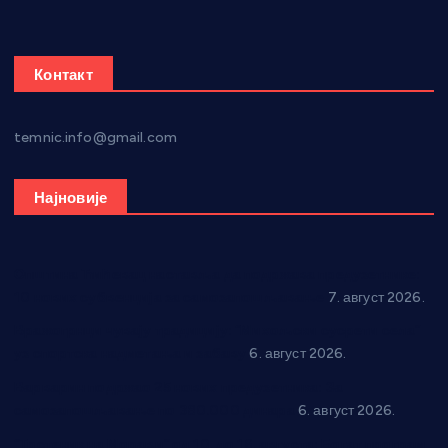
Контакт
temnic.info@gmail.com
Најновије
Општина Ћићевац наставља да подржава предузетнике:
10 нових субвенција за самозапошљавање
7. август 2026.
Вражогрнци чувају традицију: “Михољски сусрети села”
уз спортска надметања и забаву
6. август 2026.
Варварин подржао 25 нових предузетника: За
самозапошљавање по 380.000 динара
6. август 2026.
“Трстеник на Морави” од 10. до 16. августа: Богат програм