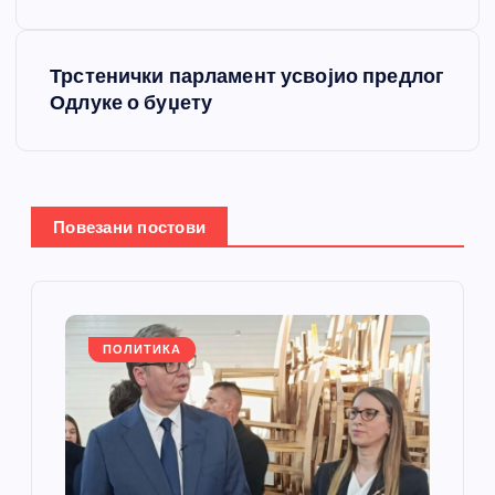
е
т
Трстенички парламент усвојио предлог
Одлуке о буџету
а
њ
е
Повезани постови
ч
л
ПОЛИТИКА
а
н