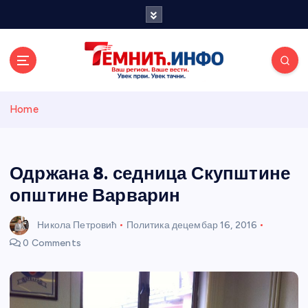
S
k
i
p
t
o
Темнићки
c
Home
o
n
информативн
t
e
Одржана 8. седница Скупштине
и портал
n
општине Варварин
t
Никола Петровић
Политика
децембар 16, 2016
0 Comments