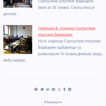
Скупштине општине Варварин
било је 35 тачака. Скупштина је
донела…
Одржана 6. седница Скупштине
општине Варварин
На 6. седници Скупштине општине
Варварин одборници су
разматрали 13 тачака дневног реда,
међу којима…
Варварин