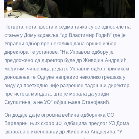
Четврта, пета, шеста и седма тачка су се односиле на
стање у Дому здравља “др Властимир Годић” где је
Управни одбор пре неколико дана вршио избор
директора те установе. “На Управом одбору је
предложено да директор буде др Живојин Андрејић,
међутим, чињеница је да је Управни одбор приликом
доношења те Одлуке направио неколико грешака у
виду да претходно није разрешен тадашњи директор
пре истека мандата, што је морала да уради
Скупштина, а не УО” објашњава Станојевић.
Он додаје да је огромна већина одборника СО
Варварин, њих скоро 30, одбацила предлог УО Дома
здравља о именовању др Живојина Андрејића. “У