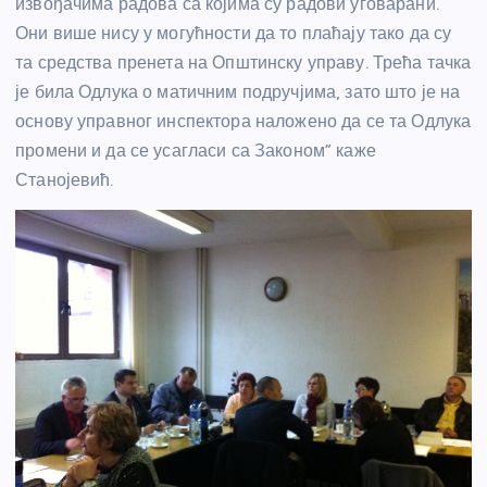
извођачима радова са којима су радови уговарани.
Они више нису у могућности да то плаћају тако да су
та средства пренета на Општинску управу. Трећа тачка
је била Одлука о матичним подручјима, зато што је на
основу управног инспектора наложено да се та Одлука
промени и да се усагласи са Законом” каже
Станојевић.