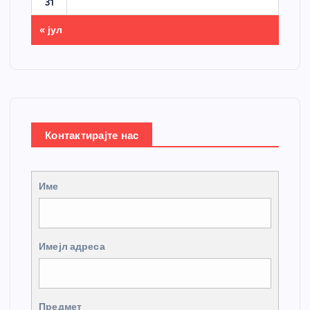
31
« јул
Контактирајте нас
Име
Имејл адреса
Предмет