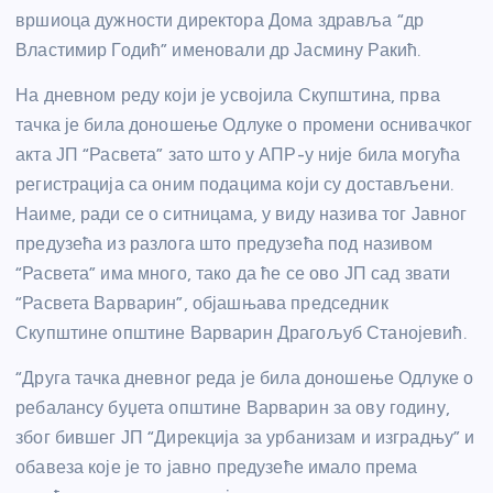
вршиоца дужности директора Дома здравља “др
Властимир Годић” именовали др Јасмину Ракић.
На дневном реду који је усвојила Скупштина, прва
тачка је била доношење Одлуке о промени оснивачког
акта ЈП “Расвета” зато што у АПР-у није била могућа
регистрација са оним подацима који су достављени.
Наиме, ради се о ситницама, у виду назива тог Јавног
предузећа из разлога што предузећа под називом
“Расвета” има много, тако да ће се ово ЈП сад звати
“Расвета Варварин”, објашњава председник
Скупштине општине Варварин Драгољуб Станојевић.
“Друга тачка дневног реда је била доношење Одлуке о
ребалансу буџета општине Варварин за ову годину,
због бившег ЈП “Дирекција за урбанизам и изградњу” и
обавеза које је то јавно предузеће имало према