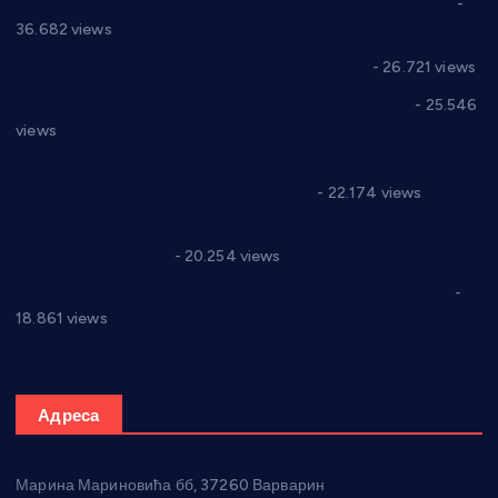
Планска искључења електричне енергије за 19.05.2021.
-
36.682 views
Реконструкција хотела “Плажа” у Варварину
- 26.721 views
Апел за помоћ породици Марковић из Варварина
- 25.546
views
Саопштење и демант Дома здравља “Др Властимир
Годић” на текст који кружи фејсбуком
- 22.174 views
Јелена Вујић-Обрадовић представник Александровца у
Парламенту Србије
- 20.254 views
Откривена илегална штампарија новца код Варварина
-
18.861 views
Адреса
Марина Мариновића бб, 37260 Варварин