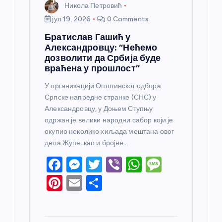
Никола Петровић
јул 19, 2026
0 Comments
Братислав Гашић у
Александровцу: “Нећемо
дозволити да Србија буде
враћена у прошлост”
У организацији Општинског одбора
Српске напредне странке (СНС) у
Александровцу, у Доњем Ступњу
одржан је велики народни сабор који је
окупио неколико хиљада мештана овог
дела Жупе, као и бројне…
F
M
T
Vi
W
M
a
e
w
b
h
e
Pi
E
S
c
ss
itt
er
at
ss
nt
m
h
e
e
er
s
a
er
ail
ar