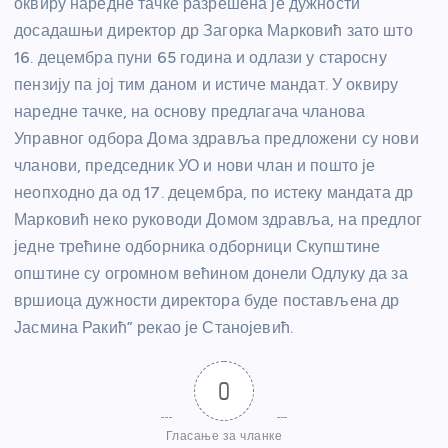
оквиру наредне тачке разрешена је дужности
досадашњи директор др Загорка Марковић зато што
16. децембра пуни 65 година и одлази у старосну
пензију па јој тим даном и истиче мандат. У оквиру
наредне тачке, на основу предлагача чланова
Управног одбора Дома здравља предложени су нови
чланови, председник УО и нови члан и пошто је
неопходно да од 17. децембра, по истеку мандата др
Марковић неко руководи Домом здравља, на предлог
једне трећине одборника одборници Скупштине
општине су огромном већином донели Одлуку да за
вршиоца дужности директора буде постављена др
Јасмина Ракић” рекао је Станојевић.
0
Гласање за чланке