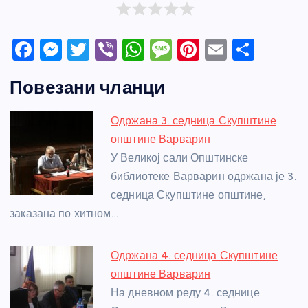
F
M
T
Vi
W
M
Pi
E
S
a
e
w
b
h
e
nt
m
h
Повезани чланци
c
ss
itt
er
at
ss
er
ail
ar
e
e
er
s
a
e
e
Одржана 3. седница Скупштине
b
n
A
g
st
општине Варварин
o
g
p
e
У Великој сали Општинске
o
er
p
библиотеке Варварин одржана је 3.
седница Скупштине општине,
k
заказана по хитном…
Одржана 4. седница Скупштине
општине Варварин
На дневном реду 4. седнице