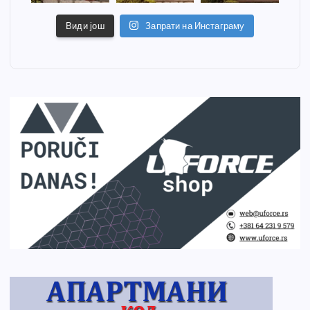
Види још
Запрати на Инстаграму