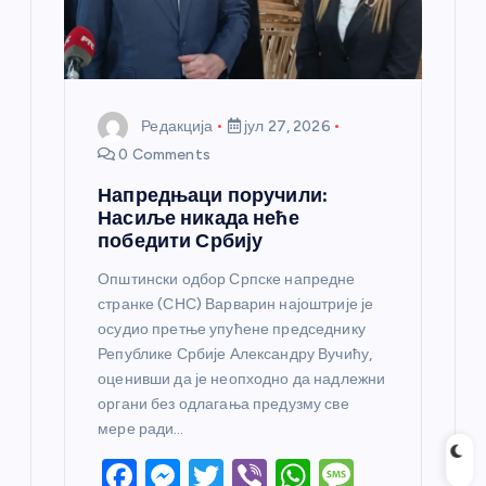
к
а
Редакција
јул 27, 2026
0 Comments
Напредњаци поручили:
Насиље никада неће
победити Србију
Општински одбор Српске напредне
странке (СНС) Варварин најоштрије је
осудио претње упућене председнику
Републике Србије Александру Вучићу,
оценивши да је неопходно да надлежни
органи без одлагања предузму све
мере ради…
F
M
T
Vi
W
M