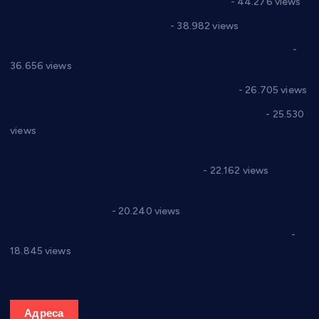
директор новог прволигаша из Варварина
- 44.276 views
Цене на крушевачким пијацама
- 38.982 views
Планска искључења електричне енергије за 19.05.2021.
-
36.656 views
Реконструкција хотела “Плажа” у Варварину
- 26.705 views
Апел за помоћ породици Марковић из Варварина
- 25.530
views
Саопштење и демант Дома здравља “Др Властимир
Годић” на текст који кружи фејсбуком
- 22.162 views
Јелена Вујић-Обрадовић представник Александровца у
Парламенту Србије
- 20.240 views
Откривена илегална штампарија новца код Варварина
-
18.845 views
Адреса