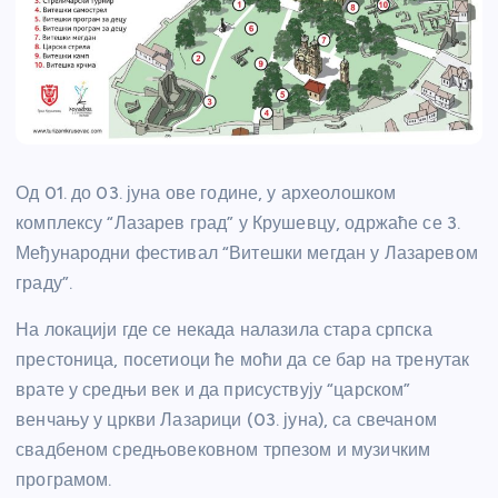
Од 01. до 03. јуна ове године, у археолошком
комплексу “Лазарев град” у Крушевцу, одржаће се 3.
Међународни фестивал “Витешки мегдан у Лазаревом
граду”.
На локацији где се некада налазила стара српска
престоница, посетиоци ће моћи да се бар на тренутак
врате у средњи век и да присуствују “царском”
венчању у цркви Лазарици (03. јуна), са свечаном
свадбеном средњовековном трпезом и музичким
програмом.