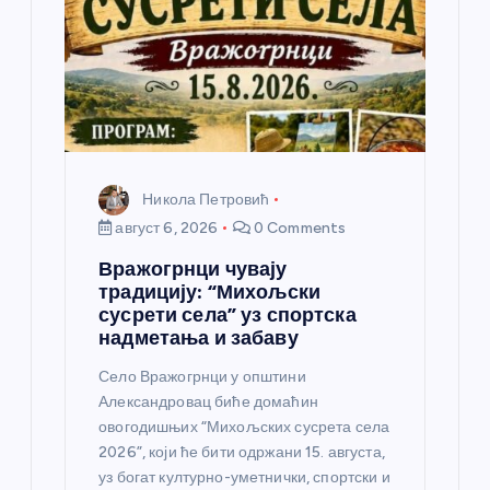
н
к
а
Никола Петровић
август 6, 2026
0 Comments
Вражогрнци чувају
традицију: “Михољски
сусрети села” уз спортска
надметања и забаву
Село Вражогрнци у општини
Александровац биће домаћин
овогодишњих “Михољских сусрета села
2026”, који ће бити одржани 15. августа,
уз богат културно-уметнички, спортски и