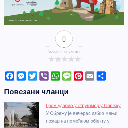
0
Гласање за чланке
F
M
T
Vi
W
M
Pi
E
S
a
e
w
b
h
e
nt
m
h
Повезани чланци
c
ss
itt
er
at
ss
er
ail
ar
e
e
er
s
a
e
e
Гром ударио у струјомер у Обрежу
b
n
A
g
st
У Обрежу је вечерас избио мањи
o
g
p
e
пожар на помоћном објекту у