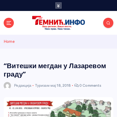
S
k
i
p
t
o
Темнићки
c
Home
o
n
информативн
t
e
“Витешки мегдан у Лазаревом
и портал
n
граду”
t
Редакција
Туризам
мај 18, 2018
0 Comments