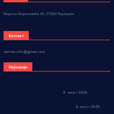
Марина Мариновића бб, 37260 Варварин
Контакт
temnic.info@gmail.com
Најновије
Вражогрнци чувају традицију: “Михољски сусрети села”
уз спортска надметања и забаву
6. август 2026.
Варварин подржао 25 нових предузетника: За
самозапошљавање по 380.000 динара
6. август 2026.