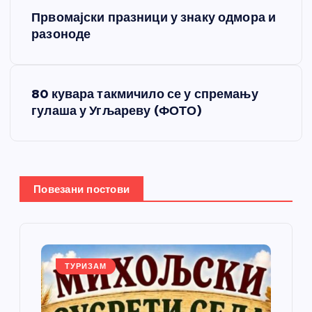
К
Првомајски празници у знаку одмора и
р
разоноде
е
80 кувара такмичило се у спремању
т
гулаша у Угљареву (ФОТО)
а
њ
Повезани постови
е
ч
л
ТУРИЗАМ
а