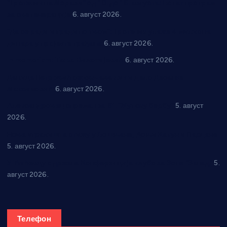
“Трстеник на Морави” од 10. до 16. августа: Богат програм
за све генерације
6. август 2026.
“Да се ради и гради по твом”: Трстеник улаже 4 милиона
динара у пројекте грађана
6. август 2026.
In memoriam: Тања Вилотијевић
6. август 2026.
Даница Петровић оживљава лик и дело Десанке
Максимовић
6. август 2026.
Александровац спреман за 61. “Жупску бербу”
5. август
2026.
Нова игралишта стижу у Бошњане, Доњи Катун и Парцане
5. август 2026.
У Ћићевцу одржана Конференција клубова Зоне “Запад”
5.
август 2026.
Телефон