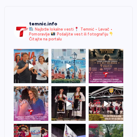
temnic.info
Najbrže lokalne vesti
Temnić • Levač •
Pomoravlje
Pošaljite vest ili fotografiju
Čitajte na portalu