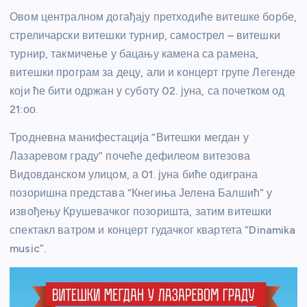
Овом централном догађају претходиће витешке борбе,
стреличарски витешки турнир, самострел – витешки
турнир, такмичење у бацању камена са рамена,
витешки програм за децу, али и концерт групе Легенде
који ће бити одржан у суботу 02. јуна, са почетком од
21:оо.
Тродневна манифестација “Витешки мегдан у
Лазаревом граду” почеће дефилеом витезова
Видовданском улицом, а 01. јуна биће одиграна
позоришна представа “Кнегиња Јелена Балшић” у
извођењу Крушевачког позоришта, затим витешки
спектакл ватром и концерт гудачког квартета “Dinamika
music”.