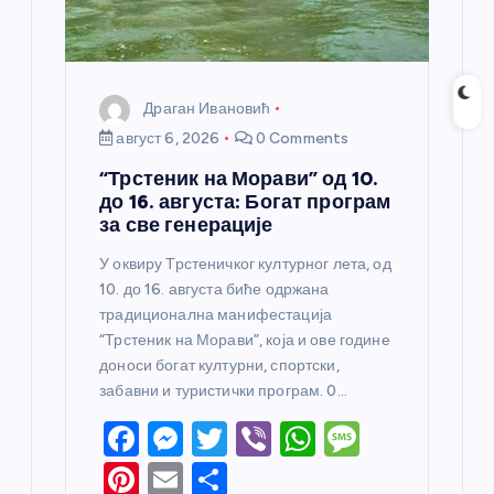
Драган Ивановић
август 6, 2026
0 Comments
“Трстеник на Морави” од 10.
до 16. августа: Богат програм
за све генерације
У оквиру Трстеничког културног лета, од
10. до 16. августа биће одржана
традиционална манифестација
“Трстеник на Морави”, која и ове године
доноси богат културни, спортски,
забавни и туристички програм. 0…
F
M
T
Vi
W
M
a
e
w
b
h
e
Pi
E
S