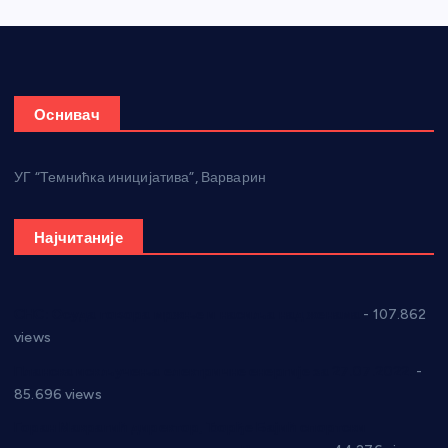
Оснивач
УГ “Темнићка иницијатива”, Варварин
Најчитаније
СНС: Осуда говора мржње и насиља над женама
- 107.862
views
Планска искључења електричне енергије за 27.07.2022.
-
85.696 views
Горан Макрагић директор, Ђорђе Бајић спортски