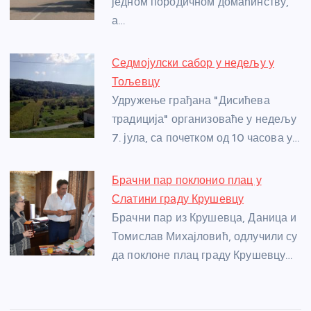
o
er
p
једном породичном домаћинству,
а…
k
Седмојулски сабор у недељу у
Тољевцу
Удружење грађана "Дисићева
традиција" организоваће у недељу
7. јула, са почетком од 10 часова у…
Брачни пар поклонио плац у
Слатини граду Крушевцу
Брачни пар из Крушевца, Даница и
Томислав Михајловић, одлучили су
да поклоне плац граду Крушевцу…