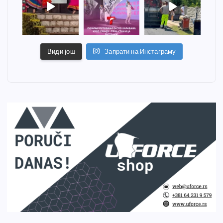
Види још
Запрати на Инстаграму