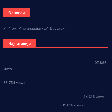
Оснивач
УГ “Темнићка иницијатива”, Варварин
Најчитаније
СНС: Осуда говора мржње и насиља над женама
- 107.886
views
Планска искључења електричне енергије за 27.07.2022.
-
85.754 views
Горан Макрагић директор, Ђорђе Бајић спортски
директор новог прволигаша из Варварина
- 44.316 views
Цене на крушевачким пијацама
- 39.016 views