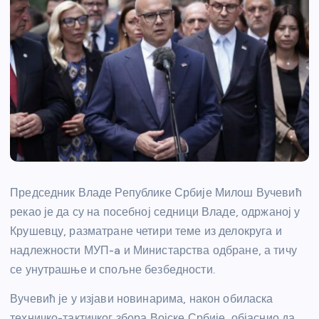
Председник Владе Републике Србије Милош Вучевић
рекао је да су на посебној седници Владе, одржаној у
Крушевцу, разматране четири теме из делокруга и
надлежности МУП-a и Министарства одбране, а тичу
се унутрашње и спољне безбедности.
Вучевић је у изјави новинарима, након обиласка
техничко-тактичког збора Војске Србије, објаснио да