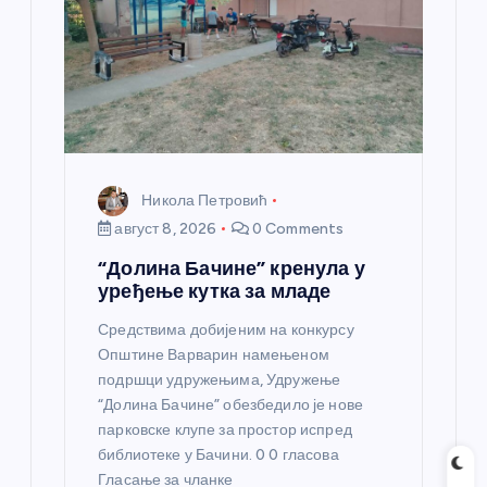
а
н
к
а
Никола Петровић
август 8, 2026
0 Comments
“Долина Бачине” кренула у
уређење кутка за младе
Средствима добијеним на конкурсу
Општине Варварин намењеном
подршци удружењима, Удружење
“Долина Бачине” обезбедило је нове
парковске клупе за простор испред
библиотеке у Бачини. 0 0 гласова
Гласање за чланке