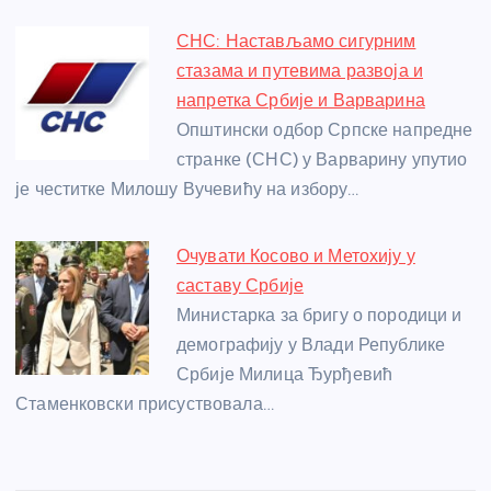
СНС: Настављамо сигурним
стазама и путевима развоја и
напретка Србије и Варварина
Општински одбор Српске напредне
странке (СНС) у Варварину упутио
је честитке Милошу Вучевићу на избору…
Очувати Косово и Метохију у
саставу Србије
Министарка за бригу о породици и
демографију у Влади Републике
Србије Милица Ђурђевић
Стаменковски присуствовала…