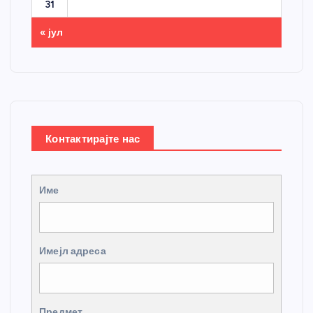
31
« јул
Контактирајте нас
Име
Имејл адреса
Предмет