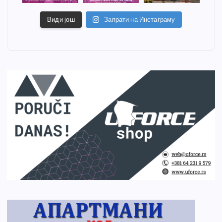
Види још
Запрати на Инстаграму