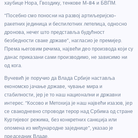
хаубице Нора, Гвоздику, тенкове М-84 и БВПМ.
“Посебно смо поносни на развој артиљеријско-
ракетних јединица и беспилотних летелица, односно
дронова, нечег што представља будућност
безбедности сваке државе”, нагласио је премијер.
Према његовим речима, највећи део производа који су
данас приказани сами производимо, не зависимо ни
од кога.
Вучевић је поручио да Влада Србије наставља
економско јачање државе, чување мира и
стабилности, јер је то наш национални и државни
интерес. “Косово и Метохија је наш највећи изазов, јер
се свакодневно спроводи терор над Србима од стране
Куртијевог режима, без конкретних санкција или
опомена из међународне заједнице”, указао је
председник Владе.