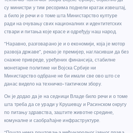
су министри у тим ресорима поднели кратак извештај,
а било је речи и о томе шта Министарство културе
ради на очувању свих националних и идентитетских
ствари и питања које красе и одређују наш народ.
“Наравно, разговарано је и о економији, која је мотор
развоја државе”, рекао је премијер, нагласивши да без
снажне привреде, уређених финансија, стабилне
монетарне политике ни Војска Србије ни
Министарство одбране не би имали све ово што се
данас видело на техничко-тактичком збору.
Он је додао да је на седници Владе било речи и о томе
шта треба да се уради у Крушевцу и Расинском округу
по питању здравства, заштите животне средине,
комуналне и саобраћајне инфраструктуре.
“Пошто нема поштовања међународног јавног права,