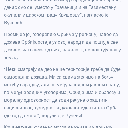
данас смо се, уместо у Грачаници и на Газиместану,
окупили у царском граду Крушевцу”, нагласио је
Вучевић.
Премијер је, говорећи о Србима у региону, навео да
држава Србија остаје уз свој народ и да поштује све
државе, иако неке од њих, нажалост, не поштују нашу
земљу.
“Неки сматрају да део наше територије треба да буде
самостална држава. Ми са свима желимо најбољу
могућу сарадњу, али по међународном јавном праву,
по међународним уговорима, Србија има и обавезу и
моралну одговорност да води рачуна о заштити
националног, културног и духовног идентитета Срба
где год да живе”, поручио је Вучевић.
Крушевљани су данас могли да уживају у приказу