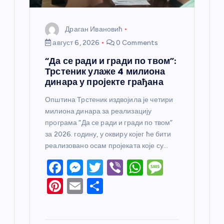
Драган Ивановић
август 6, 2026
0 Comments
“Да се ради и гради по твом”:
Трстеник улаже 4 милиона
динара у пројекте грађана
Општина Трстеник издвојила је четири
милиона динара за реализацију
програма “Да се ради и гради по твом”
за 2026. годину, у оквиру којег ће бити
реализовано осам пројеката које су…
F
M
T
Vi
W
M
a
e
w
b
h
e
Pi
E
S
c
ss
itt
er
at
ss
nt
m
h
e
e
er
s
a
er
ail
ar