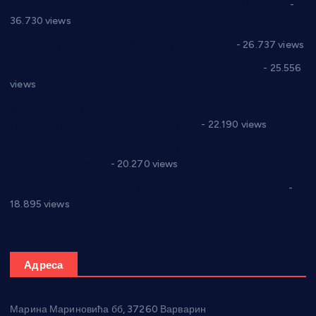
Планска искључења електричне енергије за 19.05.2021.
-
36.730 views
Реконструкција хотела “Плажа” у Варварину
- 26.737 views
Апел за помоћ породици Марковић из Варварина
- 25.556
views
Саопштење и демант Дома здравља “Др Властимир
Годић” на текст који кружи фејсбуком
- 22.190 views
Јелена Вујић-Обрадовић представник Александровца у
Парламенту Србије
- 20.270 views
Откривена илегална штампарија новца код Варварина
-
18.895 views
Адреса
Марина Мариновића бб, 37260 Варварин