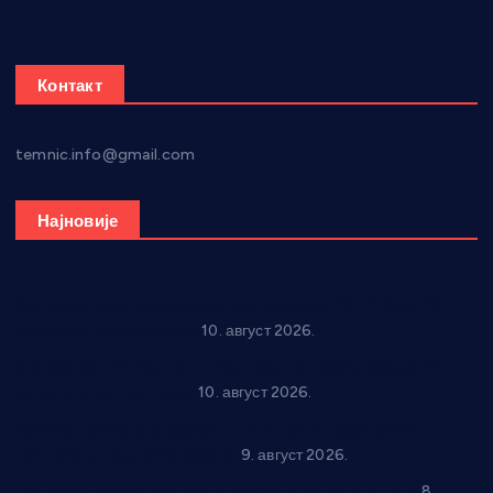
Контакт
temnic.info@gmail.com
Најновије
Рок звуци крај средњовековне тврђаве: “Riff” бенд 15.
августа у Град Сталаћу
10. август 2026.
Спрема се рок спектакл у Варварину: “Трећа смена” 14.
августа у центру града
10. август 2026.
Вече за памћење у Брусу: “Trio Maracto” одушевио
публику на Градском базену
9. август 2026.
“Долина Бачине” кренула у уређење кутка за младе
8.