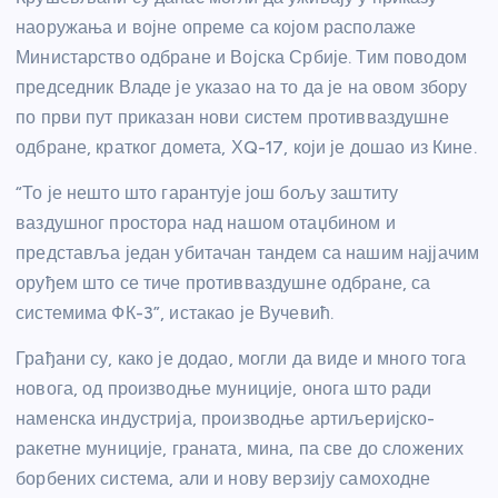
наоружања и војне опреме са којом располаже
Министарство одбране и Војска Србије. Тим поводом
председник Владе је указао на то да је на овом збору
по први пут приказан нови систем противваздушне
одбране, кратког домета, ХQ-17, који је дошао из Кине.
“То је нешто што гарантује још бољу заштиту
ваздушног простора над нашом отаџбином и
представља један убитачан тандем са нашим најјачим
оруђем што се тиче противваздушне одбране, са
системима ФК-3”, истакао је Вучевић.
Грађани су, како је додао, могли да виде и много тога
новога, од производње муниције, онога што ради
наменска индустрија, производње артиљеријско-
ракетне муниције, граната, мина, па све до сложених
борбених система, али и нову верзију самоходне