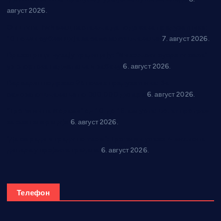
август 2026.
Општина Ћићевац наставља да подржава предузетнике:
10 нових субвенција за самозапошљавање
7. август 2026.
Вражогрнци чувају традицију: “Михољски сусрети села”
уз спортска надметања и забаву
6. август 2026.
Варварин подржао 25 нових предузетника: За
самозапошљавање по 380.000 динара
6. август 2026.
“Трстеник на Морави” од 10. до 16. августа: Богат програм
за све генерације
6. август 2026.
“Да се ради и гради по твом”: Трстеник улаже 4 милиона
динара у пројекте грађана
6. август 2026.
Телефон