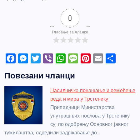
0
Гласање за чланке
F
M
T
Vi
W
M
Pi
E
S
a
e
w
b
h
e
nt
m
h
Повезани чланци
c
ss
itt
er
at
ss
er
ail
ar
e
e
er
s
a
e
e
Насилничко понашање и ремећење
b
n
A
g
st
реда и мира у Трстенику
o
g
p
e
Припадници Министарства
o
er
p
унутрашњих послова у Трстенику
су, по одобрењу Основног јавног
k
тужилаштва, одредили задржавање до…