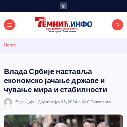
S
k
i
p
t
o
Темнићки
c
Home
o
n
информативн
t
e
Влада Србије наставља
и портал
n
економско јачање државе и
t
чување мира и стабилности
Редакција
Друштво
јун 28, 2024
0 Comments