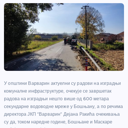
У општини Варварин актуелни су радови на изградњи
комуналне инфраструктуре, очекује се завршетак
радова на изградњи нешто више од 600 метара
секундарне водоводне мреже у Бошњану, а по речима
директора ЈКП “Варварин” Дејана Ракића очекивања
су да, током наредне године, Бошњане и Маскаре