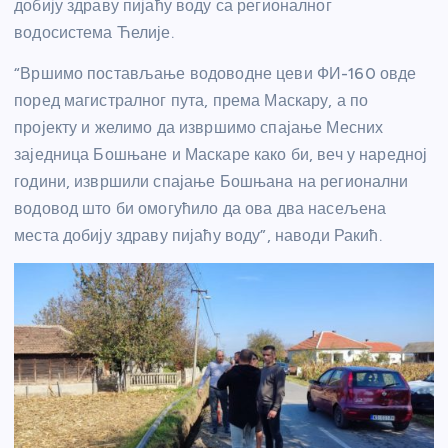
добију здраву пијаћу воду са регионалног
водосистема Ћелије.
“Вршимо постављање водоводне цеви ФИ-160 овде
поред магистралног пута, према Маскару, а по
пројекту и желимо да извршимо спајање Месних
заједница Бошњане и Маскаре како би, веч у наредној
години, извршили спајање Бошњана на регионални
водовод што би омогућило да ова два насељена
места добију здраву пијаћу воду”, наводи Ракић.