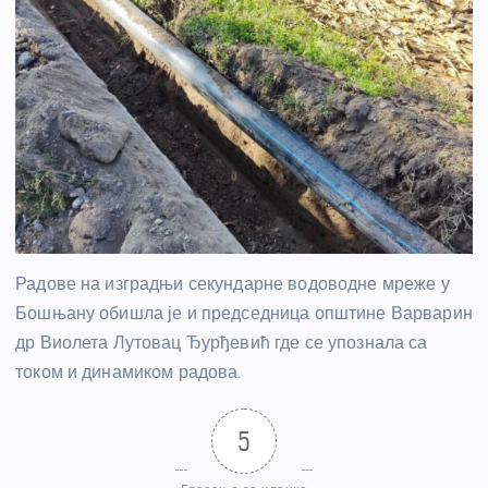
Радове на изградњи секундарне водоводне мреже у
Бошњану обишла је и председница општине Варварин
др Виолета Лутовац Ђурђевић где се упознала са
током и динамиком радова.
5