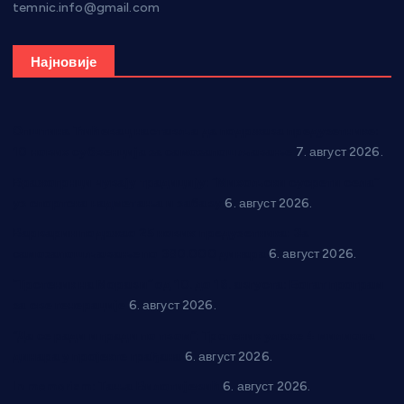
temnic.info@gmail.com
Најновије
Општина Ћићевац наставља да подржава предузетнике:
10 нових субвенција за самозапошљавање
7. август 2026.
Вражогрнци чувају традицију: “Михољски сусрети села”
уз спортска надметања и забаву
6. август 2026.
Варварин подржао 25 нових предузетника: За
самозапошљавање по 380.000 динара
6. август 2026.
“Трстеник на Морави” од 10. до 16. августа: Богат програм
за све генерације
6. август 2026.
“Да се ради и гради по твом”: Трстеник улаже 4 милиона
динара у пројекте грађана
6. август 2026.
In memoriam: Тања Вилотијевић
6. август 2026.