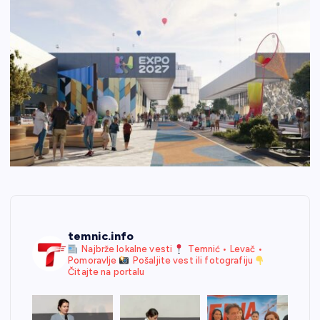
temnic.info
Najbrže lokalne vesti
Temnić • Levač •
Pomoravlje
Pošaljite vest ili fotografiju
Čitajte na portalu