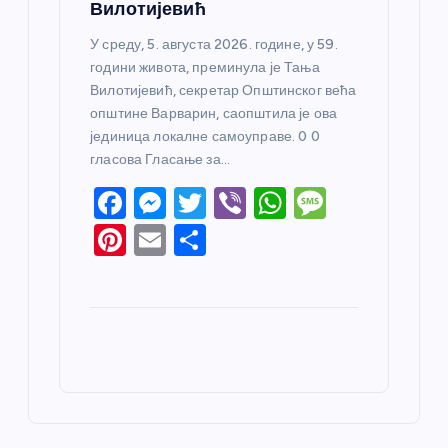
Вилотијевић
У среду, 5. августа 2026. године, у 59.
години живота, преминула је Тања
Вилотијевић, секретар Општинског већа
општине Варварин, саопштила је ова
јединица локалне самоуправе. 0 0
гласова Гласање за…
F
M
T
Vi
W
M
a
e
w
b
h
e
Pi
E
S
c
ss
itt
er
at
ss
nt
m
h
e
e
er
s
a
er
ail
ar
b
n
A
g
e
e
o
g
p
e
st
o
er
p
k