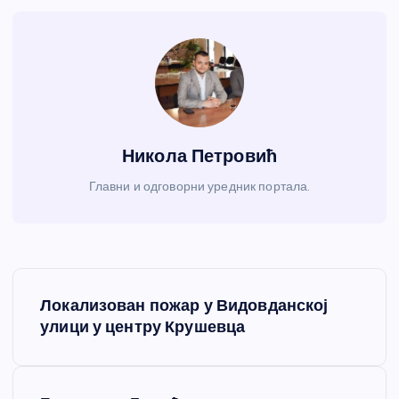
Никола Петровић
Главни и одговорни уредник портала.
К
Локализован пожар у Видовданској
р
улици у центру Крушевца
е