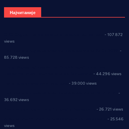
Најчитаније
СНС: Осуда говора мржње и насиља над женама
- 107.872
views
Планска искључења електричне енергије за 27.07.2022.
-
85.728 views
Горан Макрагић директор, Ђорђе Бајић спортски
директор новог прволигаша из Варварина
- 44.296 views
Цене на крушевачким пијацама
- 39.000 views
Планска искључења електричне енергије за 19.05.2021.
-
36.692 views
Реконструкција хотела “Плажа” у Варварину
- 26.721 views
Апел за помоћ породици Марковић из Варварина
- 25.546
views