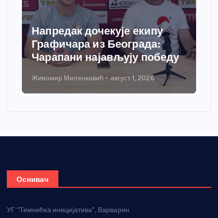
Напредак дочекује екипу
Графичара из Београда:
Чарапани најављују победу
Живомир Миленковић
август 1, 2026
Оснивач
УГ “Темнићка иницијатива”, Варварин