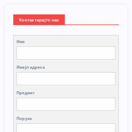
Контактирајте нас
Име
Имејл адреса
Предмет
Порука