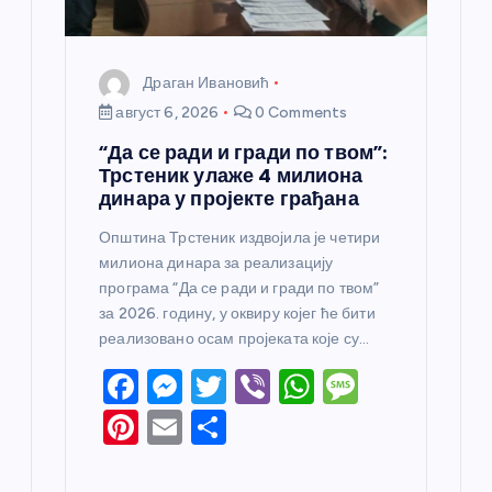
а
Драган Ивановић
август 6, 2026
0 Comments
“Да се ради и гради по твом”:
Трстеник улаже 4 милиона
динара у пројекте грађана
Општина Трстеник издвојила је четири
милиона динара за реализацију
програма “Да се ради и гради по твом”
за 2026. годину, у оквиру којег ће бити
реализовано осам пројеката које су…
F
M
T
Vi
W
M
a
e
w
b
h
e
Pi
E
S
c
ss
itt
er
at
ss
nt
m
h