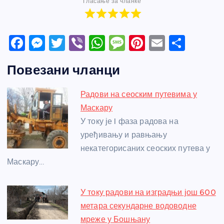
Гласање за чланке
F
M
T
Vi
W
M
Pi
E
S
a
e
w
b
h
e
nt
m
h
Повезани чланци
c
ss
itt
er
at
ss
er
ail
ar
e
e
er
s
a
e
e
Радови на сеоским путевима у
b
n
A
g
st
Маскару
o
g
p
e
У току је I фаза радова на
o
er
p
уређивању и равњању
некатегорисаних сеоских путева у
k
Маскару…
У току радови на изградњи још 600
метара секундарне водоводне
мреже у Бошњану