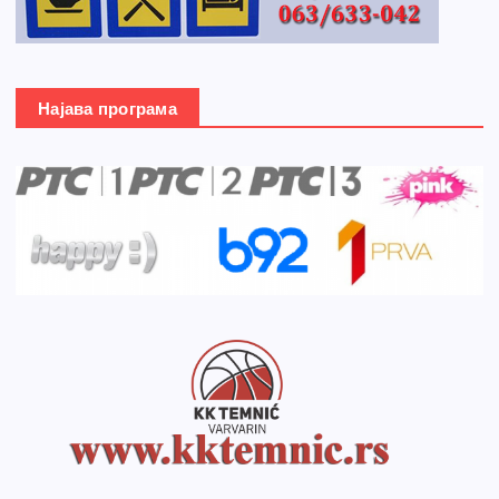
Најава програма