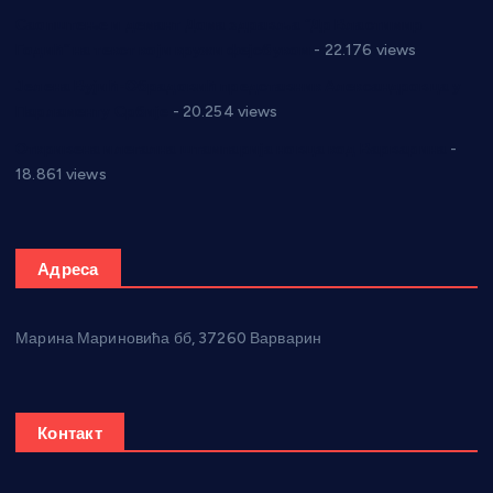
Саопштење и демант Дома здравља “Др Властимир
Годић” на текст који кружи фејсбуком
- 22.176 views
Јелена Вујић-Обрадовић представник Александровца у
Парламенту Србије
- 20.254 views
Откривена илегална штампарија новца код Варварина
-
18.861 views
Адреса
Марина Мариновића бб, 37260 Варварин
Контакт