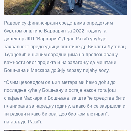
Радови су финансирани средствима опредељим
буџетом општине Варварин за 2022. годину, а
директор ЈКП “Варварин” Дејан Ракић упућује
захвалност председници општине др Виолети Лутовац
Ђурђевић и њеним сарадницима на препознавању
важности овог пројекта и на залагању да мештани
Бошњана и Маскара добију здраву пијаћу воду.
“Овим цевоводом од 624 метара ми ћемо доћи до
последње куће у Бошњану и остаје након тога још
спајање Маскара и Бошњана, за шта ће средства бити
планирана за наредну годину, а како би се завршили и
ти радови и како би овај део био комплетиран”,
најављује Ракић.