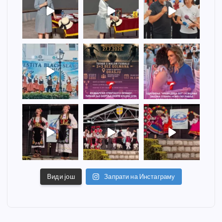
Види још
Запрати на Инстаграму