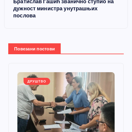
Братислав Гашић званично ступио на
т
дужност министра унутрашњих
послова
а
њ
е
Повезани постови
ч
л
ДРУШТВО
а
н
к