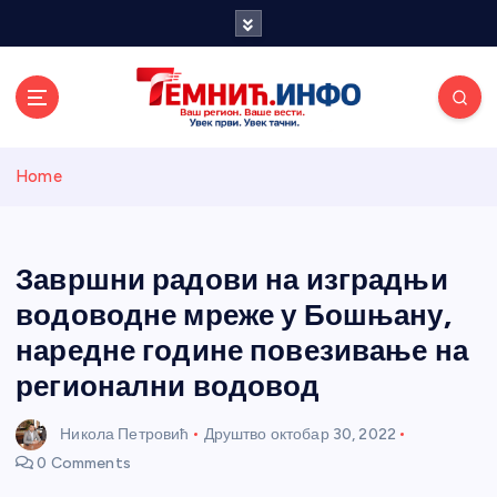
S
k
i
p
t
o
Темнићки
c
Home
o
n
информативн
t
e
Завршни радови на изградњи
и портал
n
водоводне мреже у Бошњану,
t
наредне године повезивање на
регионални водовод
Никола Петровић
Друштво
октобар 30, 2022
0 Comments