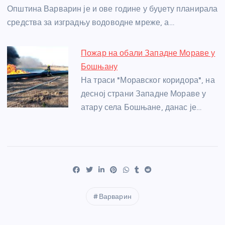
Општина Варварин је и ове године у буџету планирала
средства за изградњу водоводне мреже, а…
Пожар на обали Западне Мораве у
Бошњану
На траси "Моравског коридора", на
десној страни Западне Мораве у
атару села Бошњане, данас је…
Варварин