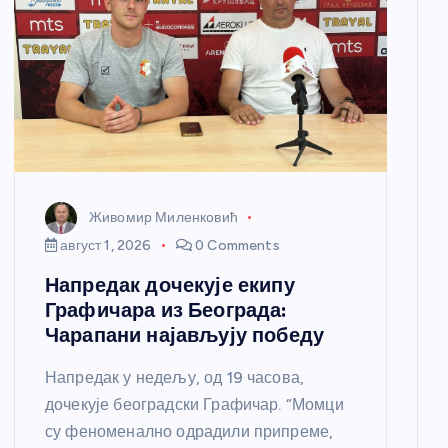
Живомир Миленковић
август 1, 2026
0 Comments
Напредак дочекује екипу
Графичара из Београда:
Чарапани најављују победу
Напредак у недељу, од 19 часова,
дочекује београдски Графичар. “Момци
су феноменално одрадили припреме,