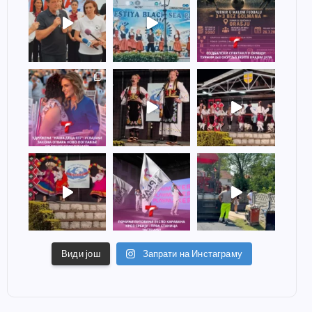
Види још
Запрати на Инстаграму