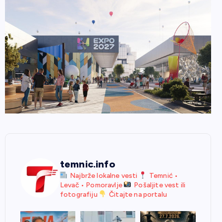
temnic.info
Najbrže lokalne vesti
Temnić •
Levač • Pomoravlje
Pošaljite vest ili
fotografiju
Čitajte na portalu