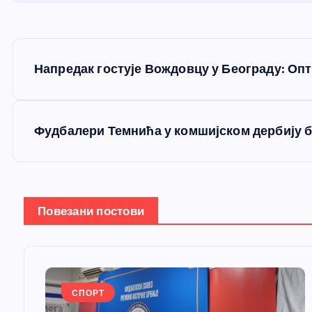
К
Напредак гостује Вождовцу у Београду: Оп
р
е
Фудбалери Темнића у комшијском дербију бр
т
а
Повезани постови
њ
е
СПОРТ