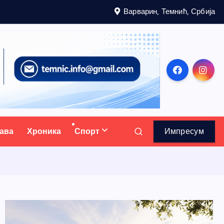
Варварин, Темнић, Србија
ава
Хроника
Спорт
Импресум