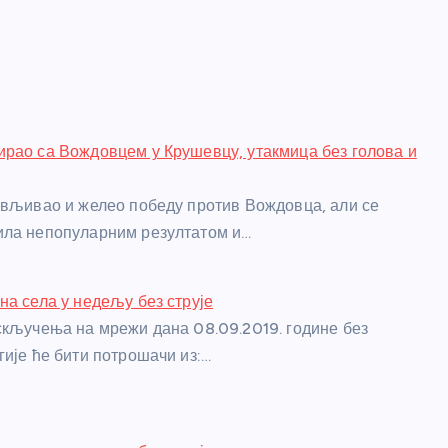
рао са Вождовцем у Крушевцу, утакмица без голова и
ављивао и желео победу против Вождовца, али се
ила непопуларним резултатом и…
на села у недељу без струје
скључења на мрежи дана 08.09.2019. године без
гије ће бити потрошачи из:…