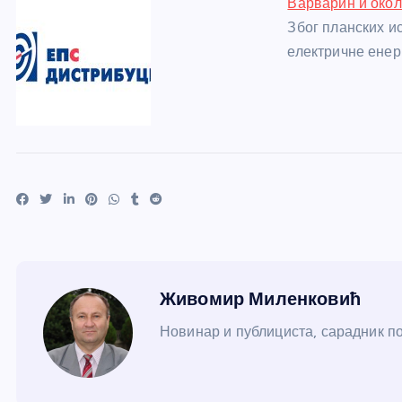
Варварин и окол
Због планских и
електричне енер
Живомир Миленковић
Новинар и публициста, сарадник пор