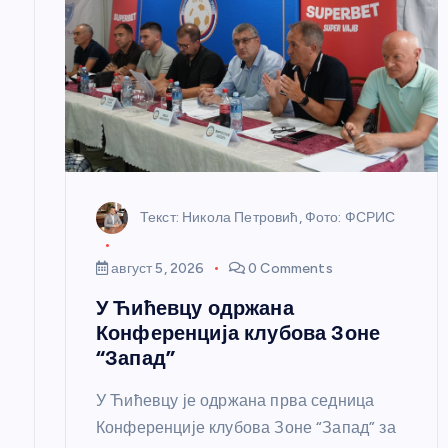
ч
л
а
н
Текст: Никола Петровић, Фото: ФСРИС
к
август 5, 2026
0 Comments
а
У Ћићевцу одржана
Конференција клубова Зоне
“Запад”
У Ћићевцу је одржана прва седница
Конференције клубова Зоне “Запад” за