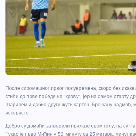
После сиромашног првог полувремена, скоро без икакви
стићи до прве победе на “крову”, јер на самом старту 
Шарићем и добио други жути картон. Бројчану надмоћ, 
искористе…
Добро су домаћи затворили прилазе свом голу, па су Ч
Тукао је прво Мићин у 56. минуту са 25 метара, минут ка