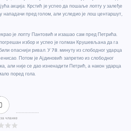
јућа акција: Крстић је успео да пошаље лопту у залеђе
у нападачи пред голом, али уследио је лош центаршут,
украо је лопту Пантовић и изашао сам пред Петрића.
е погрешан избор и успео је голман Крушевљана да га
били опаснији ривал. У 78. минуту из слободног ударца
енисао. Потом је Ајдиновић запретио из слободног
чка, али није се дао изненадити Петрић, а након ударца
мало поред гола.
0
за чланке