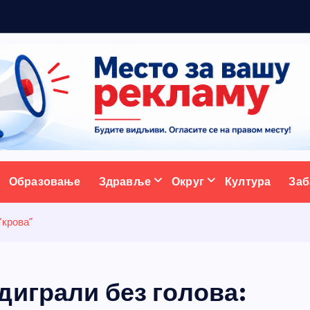
5
н
ативни портал
Образовање
Здравље
Округ
Култура
Заб
“крова”
диграли без голова: