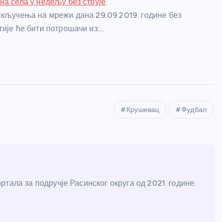
на села у недељу без струје
скључења на мрежи дана 29.09.2019. године без
гије ће бити потрошачи из:…
Крушевац
Фудбал
тала за подручје Расинског округа од 2021. године.