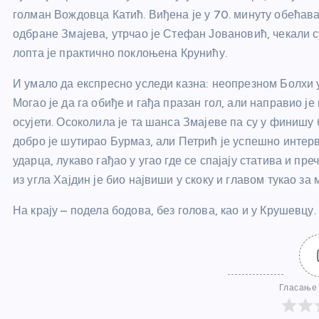
голман Вождовца Катић. Виђена је у 70. минуту обећава
одбране Змајева, утрчао је Стефан Јовановић, чекали с
лопта је практично поклоњена Крунићу.
И умало да експресно уследи казна: неопрезном Болхи 
Могао је да га обиђе и гађа празан гол, али направио ј
осујети. Осоколила је та шанса Змајеве па су у финишу 
добро је шутирао Бурмаз, али Петрић је успешно интерв
ударца, лукаво гађао у угао где се спајају статива и пре
из угла Хајдин је био највиши у скоку и главом тукао за 
На крају – подела бодова, без голова, као и у Крушевцу.
Гласање 