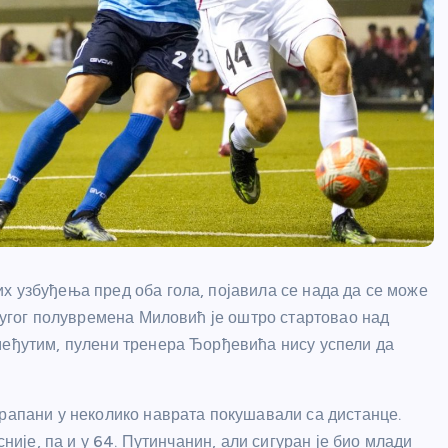
х узбуђења пред оба гола, појавила се нада да се може
другог полувремена Миловић је оштро стартовао над
међутим, пулени тренера Ђорђевића нису успели да
арапани у неколико наврата покушавали са дистанце.
сније, па и у 64. Путинчанин, али сигуран је био млади