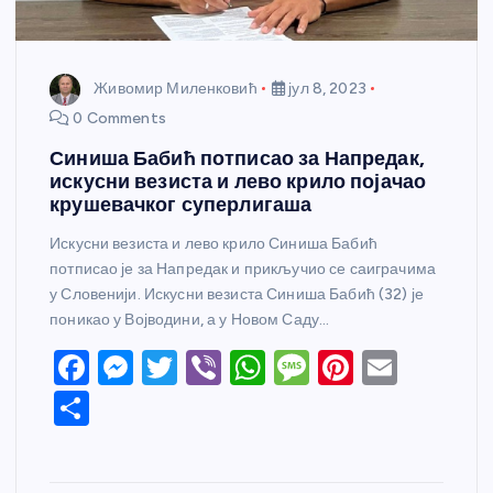
Живомир Миленковић
јул 8, 2023
0 Comments
Синиша Бабић потписао за Напредак,
искусни везиста и лево крило појачао
крушевачког суперлигаша
Искусни везиста и лево крило Синиша Бабић
потписао је за Напредак и прикључио се саиграчима
у Словенији. Искусни везиста Синиша Бабић (32) је
поникао у Војводини, а у Новом Саду…
F
M
T
Vi
W
M
Pi
E
a
e
w
b
h
e
nt
m
S
c
ss
itt
er
at
ss
er
ail
h
e
e
er
s
a
e
ar