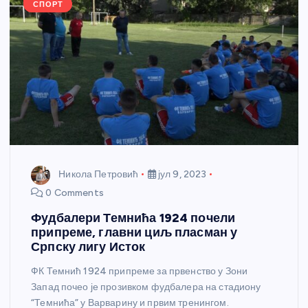
k
СПОРТ
Никола Петровић
јул 9, 2023
0 Comments
Фудбалери Темнића 1924 почели
припреме, главни циљ пласман у
Српску лигу Исток
ФК Темнић 1924 припреме за првенство у Зони
Запад почео је прозивком фудбалера на стадиону
“Темнића” у Варварину и првим тренингом.