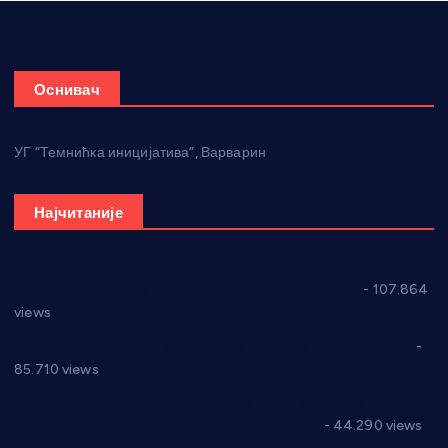
Оснивач
УГ “Темнићка иницијатива”, Варварин
Најчитаније
СНС: Осуда говора мржње и насиља над женама
- 107.864
views
Планска искључења електричне енергије за 27.07.2022.
-
85.710 views
Горан Макрагић директор, Ђорђе Бајић спортски
директор новог прволигаша из Варварина
- 44.290 views