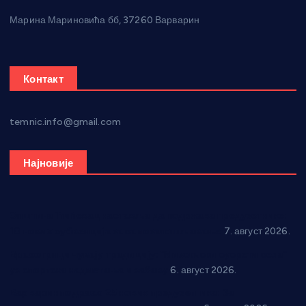
Марина Мариновића бб, 37260 Варварин
Контакт
temnic.info@gmail.com
Најновије
Општина Ћићевац наставља да подржава предузетнике:
10 нових субвенција за самозапошљавање
7. август 2026.
Вражогрнци чувају традицију: “Михољски сусрети села”
уз спортска надметања и забаву
6. август 2026.
Варварин подржао 25 нових предузетника: За