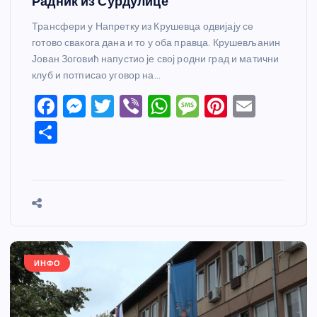
Радник из Сурдулице
Трансфери у Напретку из Крушевца одвијају се
готово свакога дана и то у оба правца. Крушевљанин
Јован Зоговић напустио је свој родни град и матични
клуб и потписао уговор на…
F
M
T
Vi
W
M
Pi
E
a
e
w
b
h
e
nt
m
S
c
ss
itt
er
at
ss
er
ail
h
e
e
er
s
a
e
ar
b
n
A
g
st
e
o
g
p
e
o
er
p
k
ИНФО