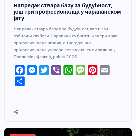
Напредак ствара базу за будућност,
још три професионалца у чарапанском
јату
Напредак ствара базу и за будућност, као и сви
озбиљни клубови. Чарапани су богатији за три нова
професионална играча, а трогодишње
професионалне уговоре потписали су омладинац
Павле Михајловић, рођен 2006.…
F
M
T
Vi
W
M
Pi
E
a
e
w
b
h
e
nt
m
S
c
ss
itt
er
at
ss
er
ail
h
e
e
er
s
a
e
ar
b
n
A
g
st
e
o
g
p
e
o
er
p