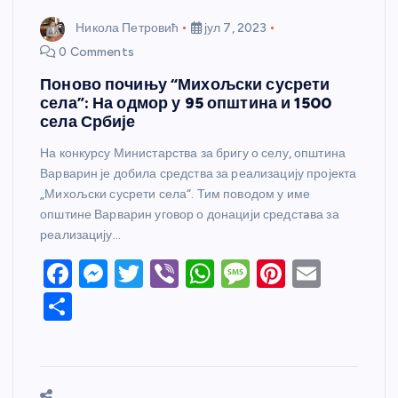
Никола Петровић
јул 7, 2023
0 Comments
Поново почињу “Михољски сусрети
села”: На одмор у 95 општина и 1500
села Србије
На конкурсу Министарства за бригу о селу, општина
Варварин је добила средства за реализацију пројекта
„Михољски сусрети села“. Тим поводом у име
општине Варварин уговор о донацији средстaва за
реализацију…
F
M
T
Vi
W
M
Pi
E
a
e
w
b
h
e
nt
m
S
c
ss
itt
er
at
ss
er
ail
h
e
e
er
s
a
e
ar
b
n
A
g
st
e