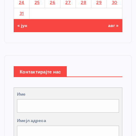
24
25
26
27
28
29
30
31
« јун
авг »
Контактирајте нас
Име
Имејл адреса