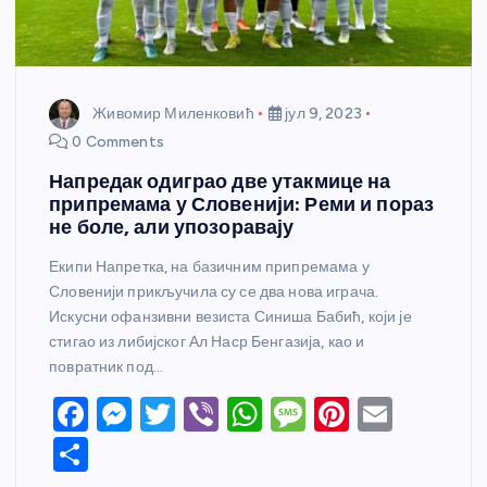
Живомир Миленковић
јул 9, 2023
0 Comments
Напредак одиграо две утакмице на
припремама у Словенији: Реми и пораз
не боле, али упозоравају
Екипи Напретка, на базичним припремама у
Словенији прикључила су се два нова играча.
Искусни офанзивни везиста Синиша Бабић, који је
стигао из либијског Ал Наср Бенгазија, као и
повратник под…
F
M
T
Vi
W
M
Pi
E
a
e
w
b
h
e
nt
m
S
c
ss
itt
er
at
ss
er
ail