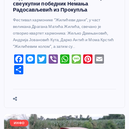
свеукупни победник Немања
Радосављевић из Прокупља
Фестивал хармонике “Жилићеви дани”, у част
великана Драгана Матића Жилића, свечано је
отворио квартет хармоника: Жељко Дамњановић,
Андрија Јовановић Кута, Дарко Антић и Мома Крстић
“Жилићевим колом”, а затим су…
F
M
T
Vi
W
M
Pi
E
a
e
w
b
h
e
nt
m
S
c
ss
itt
er
at
ss
er
ail
h
e
e
er
s
a
e
ar
b
n
A
g
st
e
o
g
p
e
o
er
p
k
ИНФО