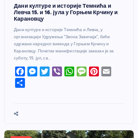
Дани културе и историје Темнића и
Левча 15. и 16. јула у Горњем Крчину и
Карановцу
Дани културе и историје Темнића и Левча, у
организацији Удружења “Звона Завичаја”, биће
одржани наредног викенда у Горњем Крчину и
Карановцу. Почетак манифестације заказан је за
суботу, 15. јул, са…
F
M
T
Vi
W
M
Pi
E
a
e
w
b
h
e
nt
m
S
c
ss
itt
er
at
ss
er
ail
h
e
e
er
s
a
e
ar
b
n
A
g
st
e
o
g
p
e
o
er
p