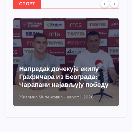
СПОРТ
Спортски центар “Ћићевац”
добија савремени систем
грејања
Никола Петровић
јул 31, 2026