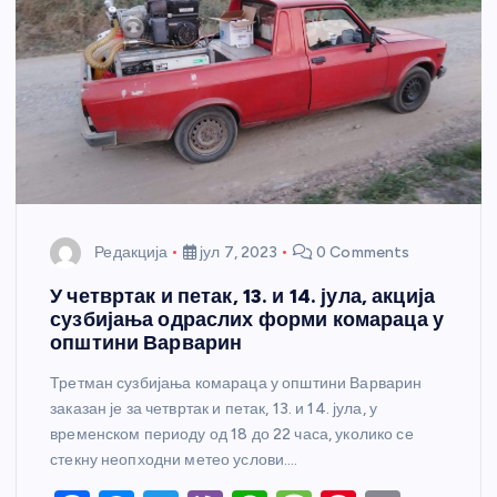
Редакција
јул 7, 2023
0 Comments
У четвртак и петак, 13. и 14. јула, акција
сузбијања одраслих форми комараца у
општини Варварин
Третман сузбијања комараца у општини Варварин
заказан је за четвртак и петак, 13. и 14. јула, у
временском периоду од 18 до 22 часа, уколико се
стекну неопходни метео услови.…