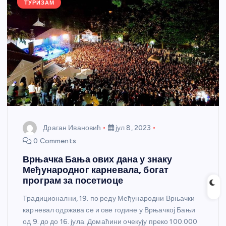
k
ТУРИЗАМ
Драган Ивановић
јул 8, 2023
0 Comments
Врњачка Бања ових дана у знаку
Међународног карневала, богат
програм за посетиоце
Традиционални, 19. по реду Међународни Врњачки
карневал одржава се и ове године у Врњачкој Бањи
од 9. до до 16. јула. Домаћини очекују преко 100.000