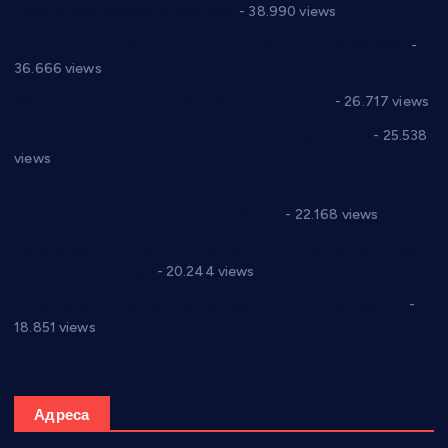
Цене на крушевачким пијацама
- 38.990 views
Планска искључења електричне енергије за 19.05.2021.
-
36.666 views
Реконструкција хотела “Плажа” у Варварину
- 26.717 views
Апел за помоћ породици Марковић из Варварина
- 25.538
views
Саопштење и демант Дома здравља “Др Властимир
Годић” на текст који кружи фејсбуком
- 22.168 views
Јелена Вујић-Обрадовић представник Александровца у
Парламенту Србије
- 20.244 views
Откривена илегална штампарија новца код Варварина
-
18.851 views
Адреса