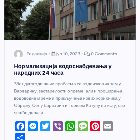
Редакција
јул 10, 2023
0 Comments
Нормализација водоснабдевања у
наредних 24 часа
Због дугогодишњих проблема са водоизвориштем у
Варварину, застарелости опреме, али и проширења
водоводне мреже и прикључења нових корисника у
Обрежу, Селу Варварин и Горњем Катуну на исту, све
чешће долази…
F
M
T
Vi
W
M
Pi
E
a
e
w
b
h
e
nt
m
S