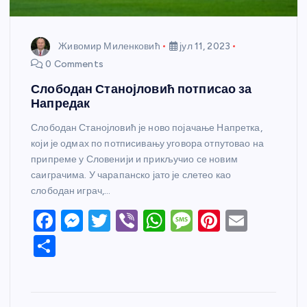
Живомир Миленковић
јул 11, 2023
0 Comments
Слободан Станојловић потписао за
Напредак
Слободан Станојловић је ново појачање Напретка,
који је одмах по потписивању уговора отпутовао на
припреме у Словенији и прикључио се новим
саиграчима. У чарапанско јато је слетео као
слободан играч,…
F
M
T
Vi
W
M
Pi
E
a
e
w
b
h
e
nt
m
S
c
ss
itt
er
at
ss
er
ail
h
e
e
er
s
a
e
ar