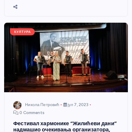
b
n
A
g
st
e
o
g
p
e
o
er
p
k
КУЛТУРА
Никола Петровић
јул 7, 2023
0 Comments
Фестивал хармонике “Жилићеви дани”
надмашио очекивања организатора,