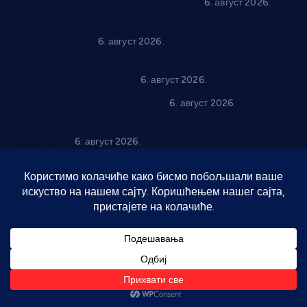
самозапошљавање по 380.000 динара
6. август 2026.
“Трстеник на Морави” од 10. до 16. августа: Богат програм
за све генерације
6. август 2026.
“Да се ради и гради по твом”: Трстеник улаже 4 милиона
динара у пројекте грађана
6. август 2026.
In memoriam: Тања Вилотијевић
6. август 2026.
Даница Петровић оживљава лик и дело Десанке
Максимовић
6. август 2026.
Александровац спреман за 61. “Жупску бербу”
5. август
2026.
Нова игралишта стижу у Бошњане, Доњи Катун и Парцане
5. август 2026.
Телефон