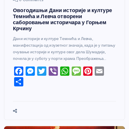
Овогодишњи Дани историје и културе
Темнића и Левча отворени
саборовањем историчара у Горњем
Крчину
Дани историје и културе Темнића и Левча,
манифестација од изузетног значаја, када је у питању
очување историје и културе овог дела Шумадије,
почела је у суботу у порти храма Преображења…
F
M
T
Vi
W
M
Pi
E
a
e
w
b
h
e
nt
m
S
c
ss
itt
er
at
ss
er
ail
h
e
e
er
s
a
e
ar
b
n
A
g
st
e
o
g
p
e
o
er
p