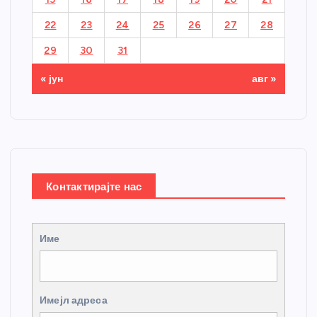
22
23
24
25
26
27
28
29
30
31
« јун
авг »
Контактирајте нас
Име
Имејл адреса