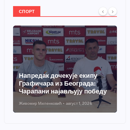
СПОРТ
Спортски центар “Ћићевац”
добија савремени систем
грејања
Никола Петровић
јул 31, 2026