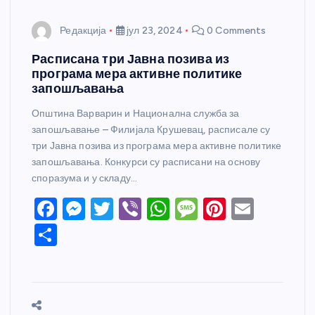
Редакција
јул 23, 2024
0 Comments
Расписана три Јавна позива из
програма мера активне политике
запошљавања
Општина Варварин и Национална служба за
запошљавање – Филијала Крушевац, расписале су
три Јавна позива из програма мера активне политике
запошљавања. Конкурси су расписани на основу
споразума и у складу…
F
M
T
Vi
W
M
Pi
E
a
e
w
b
h
e
nt
m
S
c
ss
itt
er
at
ss
er
ail
h
e
e
er
s
a
e
ar
b
n
A
g
st
e