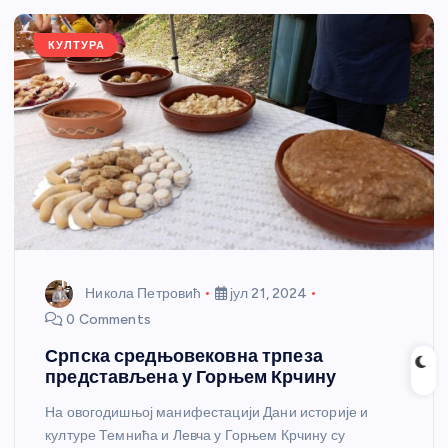
o
er
p
k
КУЛТУРА
Никола Петровић
јул 21, 2024
0 Comments
Српска средњовековна трпеза
представљена у Горњем Крчину
На овогодишњој манифестацији Дани историје и
културе Темнића и Левча у Горњем Крчину су