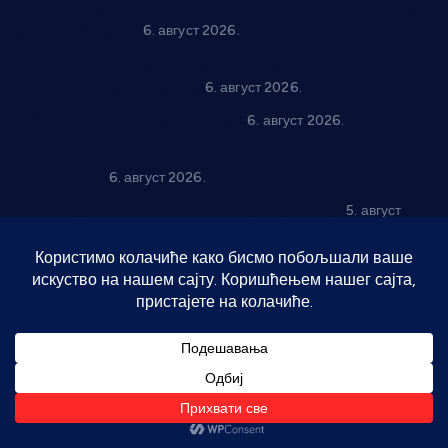
“Трстеник на Морави” од 10. до 16. августа: Богат програм
за све генерације
6. август 2026.
“Да се ради и гради по твом”: Трстеник улаже 4 милиона
динара у пројекте грађана
6. август 2026.
In memoriam: Тања Вилотијевић
6. август 2026.
Даница Петровић оживљава лик и дело Десанке
Максимовић
6. август 2026.
Александровац спреман за 61. “Жупску бербу”
5. август
2026.
Нова игралишта стижу у Бошњане, Доњи Катун и Парцане
5. август 2026.
У Ћићевцу одржана Конференција клубова Зоне “Запад”
5.
август 2026.
Телефон