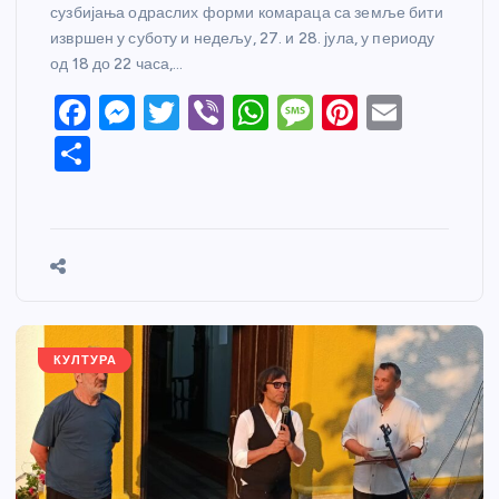
сузбијања одраслих форми комараца са земље бити
извршен у суботу и недељу, 27. и 28. јула, у периоду
од 18 до 22 часа,…
F
M
T
Vi
W
M
Pi
E
a
e
w
b
h
e
nt
m
S
c
ss
itt
er
at
ss
er
ail
h
e
e
er
s
a
e
ar
b
n
A
g
st
e
o
g
p
e
o
er
p
k
КУЛТУРА