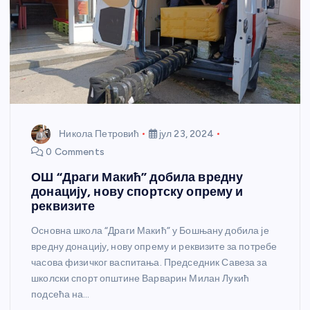
Никола Петровић
јул 23, 2024
0 Comments
ОШ “Драги Макић” добила вредну
донацију, нову спортску опрему и
реквизите
Основна школа “Драги Макић” у Бошњану добила је
вредну донацију, нову опрему и реквизите за потребе
часова физичког васпитања. Председник Савеза за
школски спорт општине Варварин Милан Лукић
подсећа на…