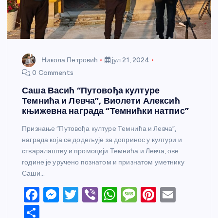
Никола Петровић
јул 21, 2024
0 Comments
Саша Васић “Путовођа културе
Темнића и Левча”, Виолети Алексић
књижевна награда “Темнићки натпис”
Признање “Путовођа културе Темнића и Левча”,
награда која се додељује за допринос у култури и
стваралаштву и промоцији Темнића и Левча, ове
године је уручено познатом и признатом уметнику
Саши…
F
M
T
Vi
W
M
Pi
E
a
e
w
b
h
e
nt
m
S