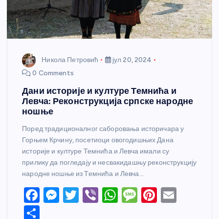
Никола Петровић
јул 20, 2024
0 Comments
Дани историје и културе Темнића и
Левча: Реконструкција српске народне
ношње
Поред традиционалног саборовања историчара у
Горњем Крчину, посетиоци овогодишњих Дана
историје и културе Темнића и Левча имали су
прилику да погледају и несвакидашњу реконструкцију
народне ношње из Темнића и Левча…
F
M
T
Vi
W
M
Pi
E
a
e
w
b
h
e
nt
m
S