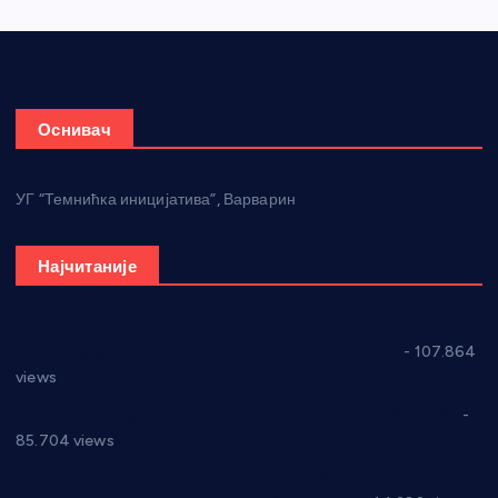
Оснивач
УГ “Темнићка иницијатива”, Варварин
Најчитаније
СНС: Осуда говора мржње и насиља над женама
- 107.864
views
Планска искључења електричне енергије за 27.07.2022.
-
85.704 views
Горан Макрагић директор, Ђорђе Бајић спортски