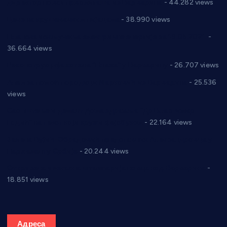
директор новог прволигаша из Варварина
- 44.282 views
Цене на крушевачким пијацама
- 38.990 views
Планска искључења електричне енергије за 19.05.2021.
-
36.664 views
Реконструкција хотела “Плажа” у Варварину
- 26.707 views
Апел за помоћ породици Марковић из Варварина
- 25.536
views
Саопштење и демант Дома здравља “Др Властимир
Годић” на текст који кружи фејсбуком
- 22.164 views
Јелена Вујић-Обрадовић представник Александровца у
Парламенту Србије
- 20.244 views
Откривена илегална штампарија новца код Варварина
-
18.851 views
Адреса