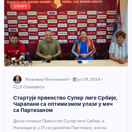
k
СПОРТ
Живомир Миленковић
јул 19, 2024
0 Comments
Стартује првенство Супер лиге Србије,
Чарапани са оптимизмом улазе у меч
са Партизаном
Данас почиње Првенство Супер лиге Србије, а
Напредак је у 21 сат домаћин Партизану, али на