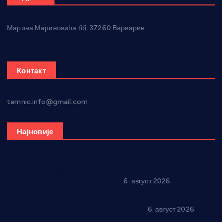
Марина Мариновића бб, 37260 Варварин
Контакт
temnic.info@gmail.com
Најновије
Вражогрнци чувају традицију: “Михољски сусрети села”
уз спортска надметања и забаву
6. август 2026.
Варварин подржао 25 нових предузетника: За
самозапошљавање по 380.000 динара
6. август 2026.