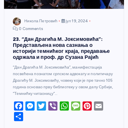
Никола Петровић
јул 19, 2024
0 Comments
23. “Дан Драгића М. Јоксимовића”:
Представљена нова сазнања о
историји темнићког краја, предавање
одржала и проф. др Сузана Рајић
“Дан Драгића М. Јоксимовића”, манифестација
посвећена познатом српском адвокату и политичару
Драгићу М. Јоксимовићу, човеку који је пре тачно 105
година основао прву библиотеку у овом делу Србије,
“Темнићку читаоницу”…
F
M
T
Vi
W
M
Pi
E
a
e
w
b
h
e
nt
m
S
c
ss
itt
er
at
ss
er
ail
h