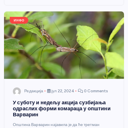
o
g
p
e
o
er
p
k
ИНФО
Редакција
јул 22, 2024
0 Comments
У суботу и недељу акција сузбијања
одраслих форми комараца у општини
Варварин
Општина Варварин најавила је да ће третман