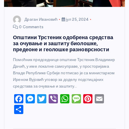
Драган Ивановић
јул 25, 2024
0 Comments
Општини Трстеник одобрена средства
за очување и заштиту биолошке,
предеоне и геолошке разноврсности
Помоћник председнице општине Трстеник Владимир
Дачић, у име локалне самоуправе, у просторијама
Владе Републике Србије потписао је са министарком
Иреном Вујовић уговор за доделу подстицајних
средстава за очување и заштиту…
F
M
T
Vi
W
M
Pi
E
a
e
w
b
h
e
nt
m
S
c
ss
itt
er
at
ss
er
ail
h
e
e
er
s
a
e
ar