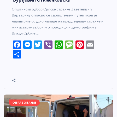
Општински одбор Српске странке Заветници у
Варварину огласио се саопштењем путем којег је
најоштрије осудио нападе на председницу странке и
министарку за бригу о породици и демографију у
Влади Србије,…
F
M
T
Vi
W
M
Pi
E
a
e
w
b
h
e
nt
m
S
c
ss
itt
er
at
ss
er
ail
h
e
e
er
s
a
e
ar
b
n
A
g
st
e
o
g
p
e
o
er
p
k
ОБРАЗОВАЊЕ