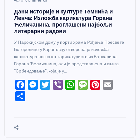
0 Comments
Дани историје и културе Темнића и
Левча: Изложба карикатура Горана
Ћеличанина, проглашени најбољи
литерарни радови
У Парохијском дому у порти храма Рођења Пресвете
Богородице у Карановцу отворена је изложба
карикатура познатог карикатуристе из Варварина
Горана Ћеличанина, али је представљена и књига
“Србендовање”, која је у…
F
M
T
Vi
W
M
Pi
E
a
e
w
b
h
e
nt
m
S
c
ss
itt
er
at
ss
er
ail
h
e
e
er
s
a
e
ar
b
n
A
g
st
e
o
g
p
e