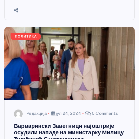
b
n
A
g
st
e
o
g
p
e
o
er
p
k
ПОЛИТИКА
Редакција
јул 24, 2024
0 Comments
Варварински Заветници најоштрије
осудили нападе на министарку Милицу
Ђурђевић Стаменковски