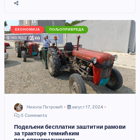
b
n
A
g
st
e
o
g
p
e
o
er
p
k
ЕКОНОМИЈА
ПОЉОПРИВРЕДА
Никола Петровић
август 17, 2024
0 Comments
Подељени бесплатни заштитни рамови
за тракторе темнићким
пољопривредницима