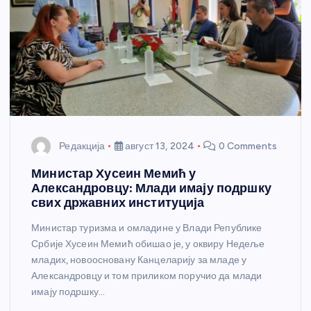
Редакција
август 13, 2024
0 Comments
Министар Хусеин Мемић у
Александровцу: Млади имају подршку
свих државних институција
Министар туризма и омладине у Влади Републике
Србије Хусеин Мемић обишао је, у оквиру Недеље
младих, новоосновану Канцеларију за младе у
Александровцу и том приликом поручио да млади
имају подршку…