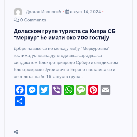
Драган Ивановић
август 14, 2024
0 Comments
Доласком групе туриста са Кипра СБ
“Меркур” ће имати око 700 гостију
Добре навике се не мењају међу “Меркуровим”
гостима, успешна дугогодишња сарадња са
синдикатом Електропривреде Србије и синдикатом
Електромреже Југоисточне Европе наставља се и
овог лета, па ће 16. августа група…
F
M
T
Vi
W
M
Pi
E
a
e
w
b
h
e
nt
m
S
c
ss
itt
er
at
ss
er
ail
h
e
e
er
s
a
e
ar
b
n
A
g
st
e