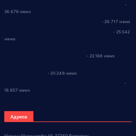
Планска искључења електричне енергије за 19.05.2021.
-
36.676 views
Реконструкција хотела “Плажа” у Варварину
- 26.717 views
Апел за помоћ породици Марковић из Варварина
- 25.542
views
Саопштење и демант Дома здравља “Др Властимир
Годић” на текст који кружи фејсбуком
- 22.168 views
Јелена Вујић-Обрадовић представник Александровца у
Парламенту Србије
- 20.248 views
Откривена илегална штампарија новца код Варварина
-
18.857 views
Адреса
Марина Мариновића бб, 37260 Варварин