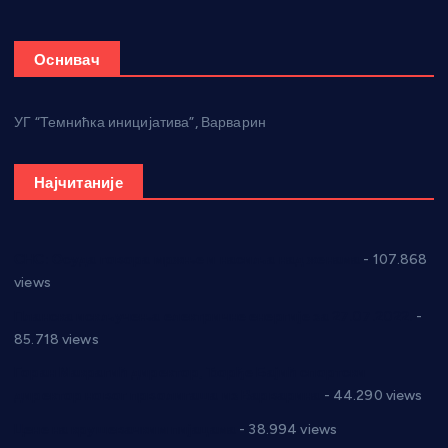
Оснивач
УГ “Темнићка иницијатива”, Варварин
Најчитаније
СНС: Осуда говора мржње и насиља над женама
- 107.868
views
Планска искључења електричне енергије за 27.07.2022.
-
85.718 views
Горан Макрагић директор, Ђорђе Бајић спортски
директор новог прволигаша из Варварина
- 44.290 views
Цене на крушевачким пијацама
- 38.994 views