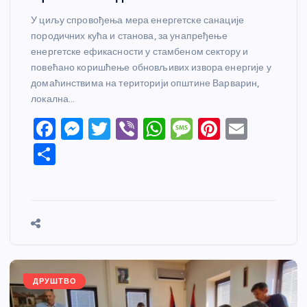
У циљу спровођења мера енергетске санације
породичних кућа и станова, за унапређење
енергетске ефикасности у стамбеном сектору и
повећано коришћење обновљивих извора енергије у
домаћинствима на територији општине Варварин,
локална…
F
M
T
Vi
W
M
Pi
E
a
e
w
b
h
e
nt
m
S
c
ss
itt
er
at
ss
er
ail
h
e
e
er
s
a
e
ar
b
n
A
g
st
e
o
g
p
e
o
er
p
k
ДРУШТВО