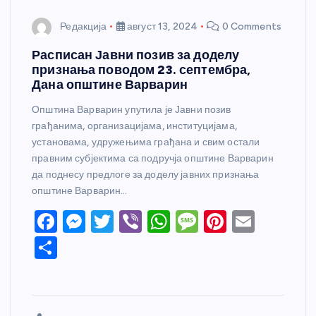
Редакција
август 13, 2024
0 Comments
Расписан Јавни позив за доделу
признања поводом 23. септембра,
Дана општине Варварин
Општина Варварин упутила је Јавни позив
грађанима, организацијама, институцијама,
установама, удружењима грађана и свим остали
правним субјектима са подручја општине Варварин
да поднесу предлоге за доделу јавних признања
општине Варварин…
F
M
T
Vi
W
M
Pi
E
a
e
w
b
h
e
nt
m
S
c
ss
itt
er
at
ss
er
ail
h
e
e
er
s
a
e
ar
b
n
A
g
st
e