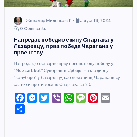
Живомир Миленковић
август 18, 2024
0 Comments
Напредак победио екипу Спартака у
Лазаревцу, прва победа Чарапана у
првенству
Напредак је остварио прву првенствену победу у
“Mozzart bet” Супер лиги Србије. На стадиону
“Колубаре” у Лазаревцу, као домаћини, Чарапани су
славили против екипе Спартака са 2:0.
F
M
T
Vi
W
M
Pi
E
a
e
w
b
h
e
nt
m
S
c
ss
itt
er
at
ss
er
ail
h
e
e
er
s
a
e
ar