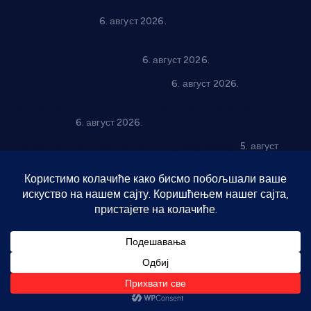
“Трстеник на Морави” од 10. до 16. августа: Богат програм
за све генерације
6. август 2026.
“Да се ради и гради по твом”: Трстеник улаже 4 милиона
динара у пројекте грађана
6. август 2026.
In memoriam: Тања Вилотијевић
6. август 2026.
Даница Петровић оживљава лик и дело Десанке
Максимовић
6. август 2026.
Александровац спреман за 61. “Жупску бербу”
5. август
2026.
Нова игралишта стижу у Бошњане, Доњи Катун и Парцане
5. август 2026.
Телефон
061 30 76 567