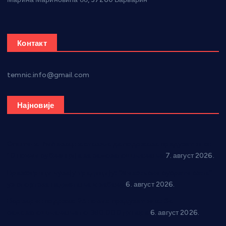
Контакт
temnic.info@gmail.com
Најновије
Општина Ћићевац наставља да подржава предузетнике:
10 нових субвенција за самозапошљавање
7. август 2026.
Вражогрнци чувају традицију: “Михољски сусрети села”
уз спортска надметања и забаву
6. август 2026.
Варварин подржао 25 нових предузетника: За
самозапошљавање по 380.000 динара
6. август 2026.