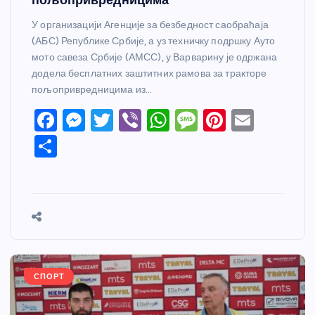
У организацији Агенције за безбедност саобраћаја
(АБС) Републике Србије, а уз техничку подршку Ауто
мото савеза Србије (АМСС), у Варварину је одржана
додела бесплатних заштитних рамова за тракторе
пољопривредницима из…
F
M
T
Vi
W
M
Pi
E
a
e
w
b
h
e
nt
m
S
c
ss
itt
er
at
ss
er
ail
h
e
e
er
s
a
e
ar
b
n
A
g
st
e
o
g
p
e
o
er
p
k
СПОРТ