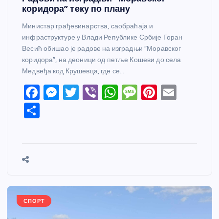
коридора” теку по плану
Министар грађевинарства, саобраћаја и
инфраструктуре у Влади Републике Србије Горан
Весић обишао је радове на изградњи “Моравског
коридора”, на деоници од петље Кошеви до села
Медвеђа код Крушевца, где се…
F
M
T
Vi
W
M
Pi
E
a
e
w
b
h
e
nt
m
S
c
ss
itt
er
at
ss
er
ail
h
e
e
er
s
a
e
ar
b
n
A
g
st
e
o
g
p
e
o
er
p
k
СПОРТ