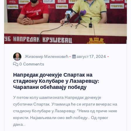
Живомир Миленковић
август 17, 2024
0 Comments
Напредак дочекује Спартак на
стадиону Колубаре у Лазаревцу:
Чарапани обећавају победу
У петом колу шампионата Напредак дочекује
суботички Спартак. Утакмица ће се играти вечерас на
стадиону Колубаре у Лазаревцу. “Нема од приче неке
користи. Најављивали смо већ победу… Од првог
дана…