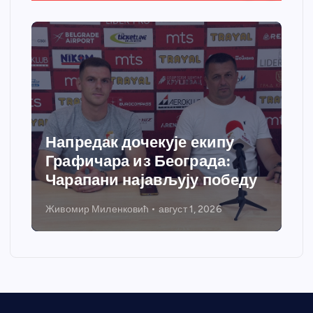
Спортски центар “Ћићевац”
добија савремени систем
грејања
Никола Петровић
јул 31, 2026