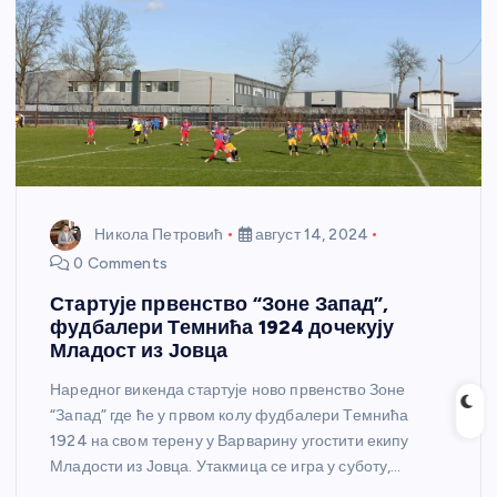
Никола Петровић
август 14, 2024
0 Comments
Стартује првенство “Зоне Запад”,
фудбалери Темнића 1924 дочекују
Младост из Јовца
Наредног викенда стартује ново првенство Зоне
“Запад” где ће у првом колу фудбалери Темнића
1924 на свом терену у Варварину угостити екипу
Младости из Јовца. Утакмица се игра у суботу,…