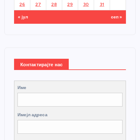
26
27
28
29
30
31
« јул
сеп »
Контактирајте нас
Име
Имејл адреса