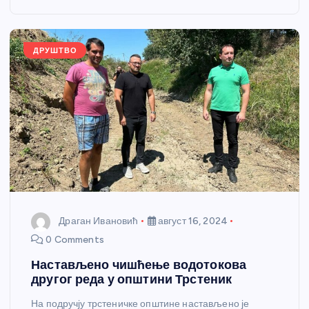
o
g
p
e
o
er
p
k
ДРУШТВО
Драган Ивановић
август 16, 2024
0 Comments
Настављено чишћење водотокова
другог реда у општини Трстеник
На подручју трстеничке општине настављено је