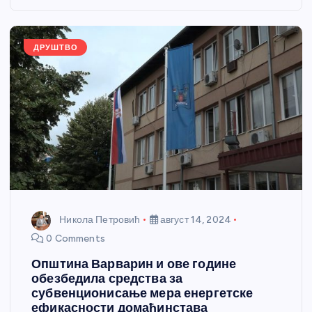
o
g
p
e
o
er
p
k
ДРУШТВО
Никола Петровић
август 14, 2024
0 Comments
Општина Варварин и ове године
обезбедила средства за
субвенционисање мера енергетске
ефикасности домаћинстава