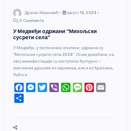
Драган Ивановић
август 16, 2024
0 Comments
У Медвеђи одржани “Михољски
сусрети села”
У Медвеђи, у трстеничкој општини, одржани су
“Михољски сусрети села 2024”. Осим домаћина, на
овој манифестацији су наступила Културно –
уметничка друштва из окружења, али и из Краљева,
Ушћа и…
F
M
T
Vi
W
M
Pi
E
a
e
w
b
h
e
nt
m
S
c
ss
itt
er
at
ss
er
ail
h
e
e
er
s
a
e
ar
b
n
A
g
st
e