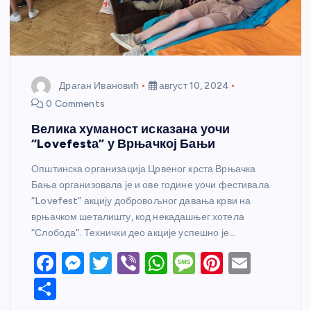
Драган Ивановић
август 10, 2024
0 Comments
Велика хуманост исказана уочи
“Lovefestа” у Врњачкој Бањи
Општинска организација Црвеног крста Врњачка
Бања организовала је и ове године уочи фестивала
“Lovefest” акцију добровољног давања крви на
врњачком шеталишту, код некадашњег хотела
“Слобода”. Технички део акције успешно је…
F
M
T
Vi
W
M
Pi
E
a
e
w
b
h
e
nt
m
S
c
ss
itt
er
at
ss
er
ail
h