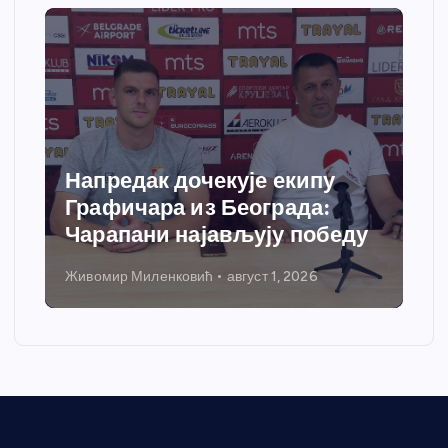
Спортски центар “Ћићевац”
добија савремени систем
грејања
Никола Петровић
јул 31, 2026