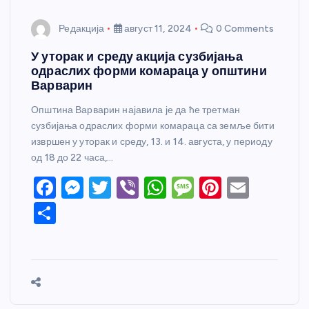
Редакција
август 11, 2024
0 Comments
У уторак и среду акција сузбијања
одраслих форми комараца у општини
Варварин
Општина Варварин најавила је да ће третман
сузбијања одраслих форми комараца са земље бити
извршен у уторак и среду, 13. и 14. августа, у периоду
од 18 до 22 часа,…
F
M
T
Vi
W
M
Pi
E
a
e
w
b
h
e
nt
m
S
c
ss
itt
er
at
ss
er
ail
h
e
e
er
s
a
e
ar
b
n
A
g
st
e
o
g
p
e