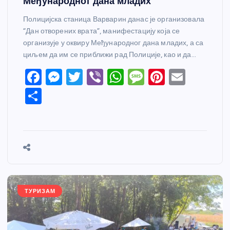
Међународног дана младих
Полицијска станица Варварин данас је организовала
“Дан отворених врата”, манифестацију која се
организује у оквиру Међународног дана младих, а са
циљем да им се приближи рад Полиције, као и да…
F
M
T
Vi
W
M
Pi
E
a
e
w
b
h
e
nt
m
S
c
ss
itt
er
at
ss
er
ail
h
e
e
er
s
a
e
ar
b
n
A
g
st
e
o
g
p
e
o
er
p
k
ТУРИЗАМ