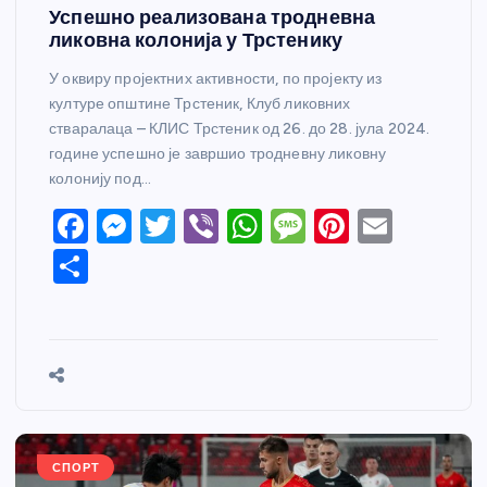
Успешно реализована тродневна
ликовна колонија у Трстенику
У оквиру пројектних активности, по пројекту из
културе општине Трстеник, Клуб ликовних
стваралаца – КЛИС Трстеник од 26. до 28. јула 2024.
године успешно је завршио тродневну ликовну
колонију под…
F
M
T
Vi
W
M
Pi
E
a
e
w
b
h
e
nt
m
S
c
ss
itt
er
at
ss
er
ail
h
e
e
er
s
a
e
ar
b
n
A
g
st
e
o
g
p
e
o
er
p
k
СПОРТ