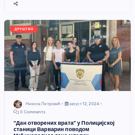
b
n
A
g
st
e
o
g
p
e
o
er
p
k
ДРУШТВО
Никола Петровић
август 12, 2024
0 Comments
“Дан отворених врата” у Полицијској
станици Варварин поводом