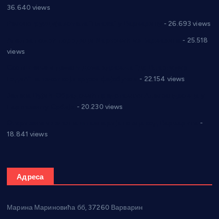
36.640 views
Реконструкција хотела “Плажа” у Варварину
- 26.693 views
Апел за помоћ породици Марковић из Варварина
- 25.518
views
Саопштење и демант Дома здравља “Др Властимир
Годић” на текст који кружи фејсбуком
- 22.154 views
Јелена Вујић-Обрадовић представник Александровца у
Парламенту Србије
- 20.230 views
Откривена илегална штампарија новца код Варварина
-
18.841 views
Адреса
Марина Мариновића бб, 37260 Варварин