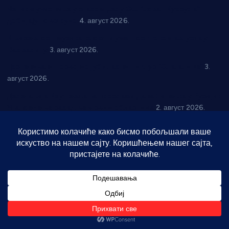
Четири учионице у старом делу ОШ “Јован Курсула”
добијају ново рухо
4. август 2026.
Књижевност, музика, спорт и уметност током августа у
Варварину
3. август 2026.
Трстеничанин освојио јубиларни циклус “Слагалице”
3.
август 2026.
Делегација Крушевца на прослави Дана Липецка у Русији:
Унапређење сарадње у свим областима
2. август 2026.
Напредак дочекује екипу Графичара из Београда:
Чарапани најављују победу
1. август 2026.
Телефон
061 30 76 567