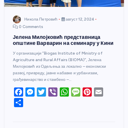
Никола Петровић
август 12, 2024
0 Comments
Јелена Милојковић представница
општине Варварин на семинару у Кини
У организацији “Biogas Institute of Ministry of
Agriculture and Rural Affairs (BIOMA)”, Јелена
Милојковић из Одељења за локално – економски
развој, привреду, јавне набавке и урбанизам,
грађевинарство и стамбено –…
F
M
T
Vi
W
M
Pi
E
a
e
w
b
h
e
nt
m
S
c
ss
itt
er
at
ss
er
ail
h
e
e
er
s
a
e
ar