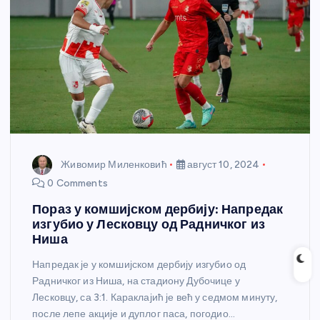
Живомир Миленковић
август 10, 2024
0 Comments
Пораз у комшијском дербију: Напредак
изгубио у Лесковцу од Радничког из
Ниша
Напредак је у комшијском дербију изгубио од
Радничког из Ниша, на стадиону Дубочице у
Лесковцу, са 3:1. Караклајић је већ у седмом минуту,
после лепе акције и дуплог паса, погодио…