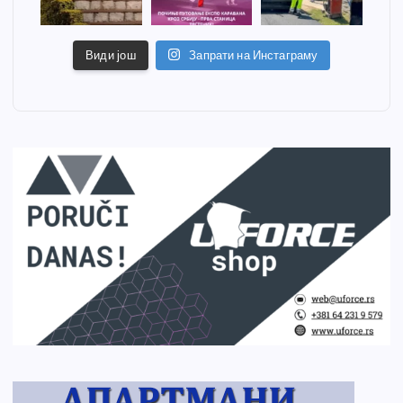
Види још
Запрати на Инстаграму