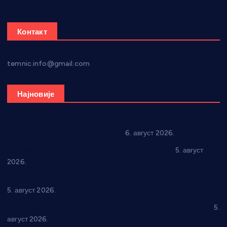
Контакт
temnic.info@gmail.com
Најновије
In memoriam: Тања Вилотијевић
6. август 2026.
Александровац спреман за 61. “Жупску бербу”
5. август
2026.
Нова игралишта стижу у Бошњане, Доњи Катун и Парцане
5. август 2026.
У Ћићевцу одржана Конференција клубова Зоне “Запад”
5.
август 2026.