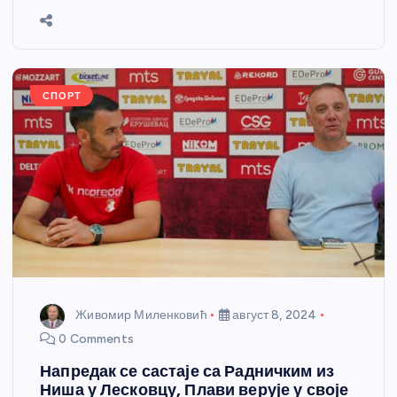
b
n
A
g
st
e
o
g
p
e
o
er
p
k
СПОРТ
Живомир Миленковић
август 8, 2024
0 Comments
Напредак се састаје са Радничким из
Ниша у Лесковцу, Плави верује у своје