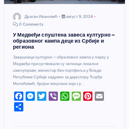
Драган Ивановић
август 9, 2024
0 Comments
У Медвеђи спуштена завеса културно –
образовног кампа деце из Србије и
региона
Завршници културно – образовног кампа у парку у
Медвеђи присуствовали су челници локалне
самоуправе, министар без портфеља у Влади
Републике Србије задужен за дијаспору Ђорђе
Милићевић, бројни мештани који су…
F
M
T
Vi
W
M
Pi
E
a
e
w
b
h
e
nt
m
S
c
ss
itt
er
at
ss
er
ail
h
e
e
er
s
a
e
ar