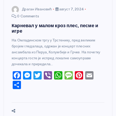
Драган Ивановић
август 7, 2024
0 Comments
Карневал у малом кроз плес, песме и
игре
На Омладинском тргу у Трстенику, пред великим
бројем гледалаца, одржан је концерт плесних
ансамбала из Перуа, Колумбије и Грчке. На почетку
концерта госте је испред локалне самоуправе
дочекала и приредила…
F
M
T
Vi
W
M
Pi
E
a
e
w
b
h
e
nt
m
S
c
ss
itt
er
at
ss
er
ail
h
e
e
er
s
a
e
ar
b
n
A
g
st
e