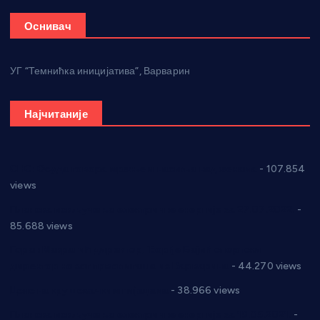
Оснивач
УГ “Темнићка иницијатива”, Варварин
Најчитаније
СНС: Осуда говора мржње и насиља над женама
- 107.854
views
Планска искључења електричне енергије за 27.07.2022.
-
85.688 views
Горан Макрагић директор, Ђорђе Бајић спортски
директор новог прволигаша из Варварина
- 44.270 views
Цене на крушевачким пијацама
- 38.966 views
Планска искључења електричне енергије за 19.05.2021.
-