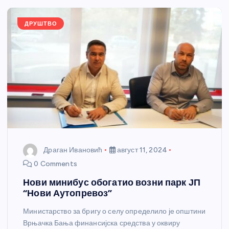
o
er
p
k
ДРУШТВО
Драган Ивановић
август 11, 2024
0 Comments
Нови минибус обогатио возни парк ЈП
“Нови Аутопревоз”
Министарство за бригу о селу определило је општини
Врњачка Бања финансијска средства у оквиру