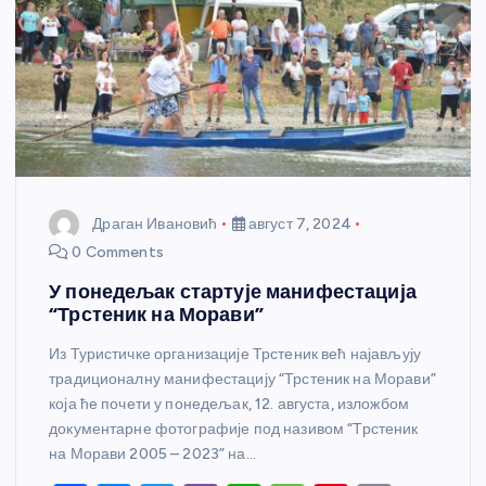
Драган Ивановић
август 7, 2024
0 Comments
У понедељак стартује манифестација
“Трстеник на Морави”
Из Туристичке организације Трстеник већ најављују
традиционалну манифестацију “Трстеник на Морави”
која ће почети у понедељак, 12. августа, изложбом
документарне фотографије под називом “Трстеник
на Морави 2005 – 2023” на…