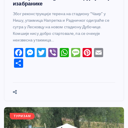
изабранике
Због реконструкције терена на стадиону “Чаир” у
Нишу, утакмица Напретка и Радничког одиграће се
сутра у Лесковцу на новом стадиону Дубочице.
Комшије нису добро стартовале, па се очекује
неизвесна утакмица…
F
M
T
Vi
W
M
Pi
E
a
e
w
b
h
e
nt
m
S
c
ss
itt
er
at
ss
er
ail
h
e
e
er
s
a
e
ar
b
n
A
g
st
e
o
g
p
e
o
er
p
k
ТУРИЗАМ