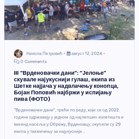
Никола Петровић
август 12, 2024
0 Comments
III “Врденовачки дани”: “Јелоње”
скувале најукуснији гулаш, екипа из
Шетке најјача у надвлачењу конопца,
Бојан Поповић најбржи у испијању
пива (ФОТО)
“Врденовачки дани”, трећи по реду, који се од 2022.
године одржавају у једном од најлепших излетишта и
викенд насеља у Обрежу, Врденовцу, окупили су 29
екипа у такмичењу за најукуснији…