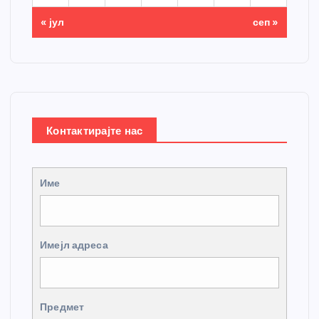
« јул
сеп »
Контактирајте нас
Име
Имејл адреса
Предмет