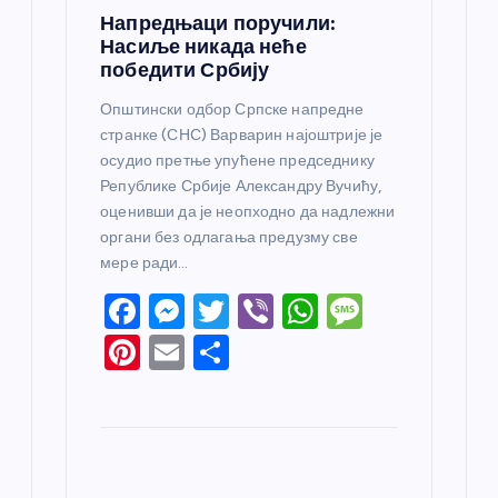
Напредњаци поручили:
Насиље никада неће
победити Србију
Општински одбор Српске напредне
странке (СНС) Варварин најоштрије је
осудио претње упућене председнику
Републике Србије Александру Вучићу,
оценивши да је неопходно да надлежни
органи без одлагања предузму све
мере ради…
F
M
T
Vi
W
M
a
e
w
b
h
e
Pi
E
S
c
ss
itt
er
at
ss
nt
m
h
e
e
er
s
a
er
ail
ar
b
n
A
g
e
e
o
g
p
e
st