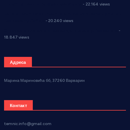
Годић” на текст који кружи фејсбуком
- 22.164 views
Јелена Вујић-Обрадовић представник Александровца у
Парламенту Србије
- 20.240 views
Откривена илегална штампарија новца код Варварина
-
18.847 views
Адреса
Марина Мариновића бб, 37260 Варварин
Контакт
temnic.info@gmail.com