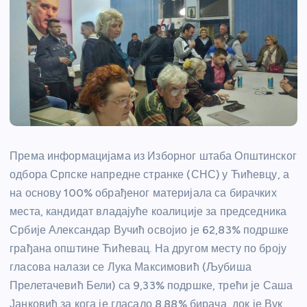
Према информацијама из Изборног штаба Општинског
одбора Српске напредне странке (СНС) у Ћићевцу, а
на основу 100% обрађеног материјала са бирачких
места, кандидат владајуће коалиције за председника
Србије Александар Вучић освојио је 62,83% подршке
грађана општине Ћићевац. На другом месту по броју
гласова налази се Лука Максимовић (Љубиша
Прелетачевић Бели) са 9,33% подршке, трећи је Саша
Јанковић за кога је гласало 8.88% бирача, док је Вук