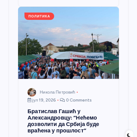
o
er
p
k
ПОЛИТИКА
Никола Петровић
јул 19, 2026
0 Comments
Братислав Гашић у
Александровцу: “Нећемо
дозволити да Србија буде
враћена у прошлост”