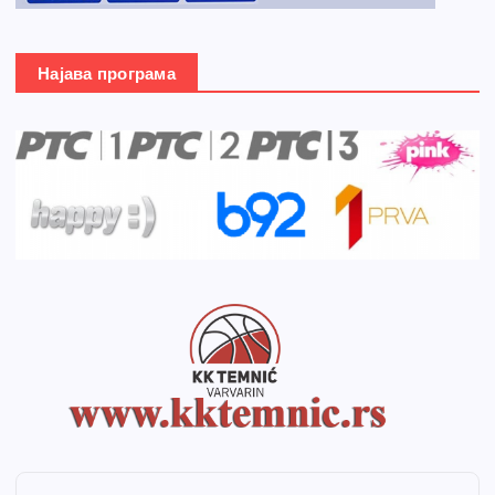
Најава програма