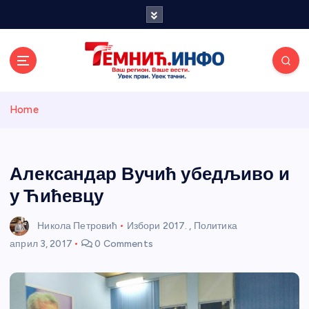
S
k
i
p
t
o
Темнићки
c
Home
o
n
информативн
t
e
Александар Вучић убедљиво и
и портал
n
у Ћићевцу
t
Никола Петровић
Избори 2017.
,
Политика
април 3, 2017
0 Comments