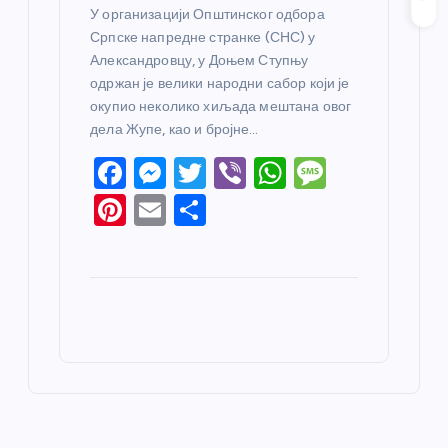
У организацији Општинског одбора
Српске напредне странке (СНС) у
Александровцу, у Доњем Ступњу
одржан је велики народни сабор који је
окупио неколико хиљада мештана овог
дела Жупе, као и бројне…
F
M
T
Vi
W
M
a
e
w
b
h
e
Pi
E
S
c
ss
itt
er
at
ss
nt
m
h
e
e
er
s
a
er
ail
ar
b
n
A
g
e
e
o
g
p
e
st
o
er
p
k