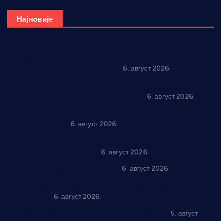
Најновије
Вражогрнци чувају традицију: “Михољски сусрети села”
уз спортска надметања и забаву
6. август 2026.
Варварин подржао 25 нових предузетника: За
самозапошљавање по 380.000 динара
6. август 2026.
“Трстеник на Морави” од 10. до 16. августа: Богат програм
за све генерације
6. август 2026.
“Да се ради и гради по твом”: Трстеник улаже 4 милиона
динара у пројекте грађана
6. август 2026.
In memoriam: Тања Вилотијевић
6. август 2026.
Даница Петровић оживљава лик и дело Десанке
Максимовић
6. август 2026.
Александровац спреман за 61. “Жупску бербу”
5. август