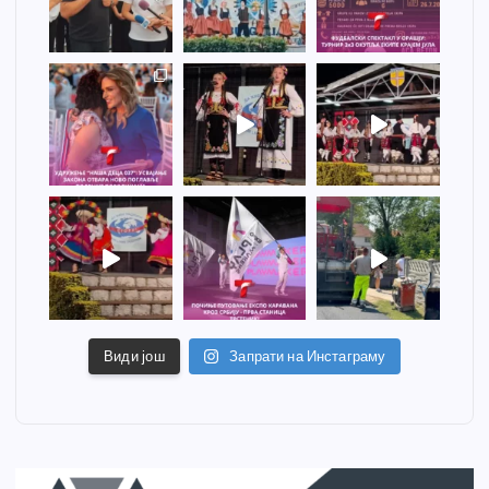
Види још
Запрати на Инстаграму