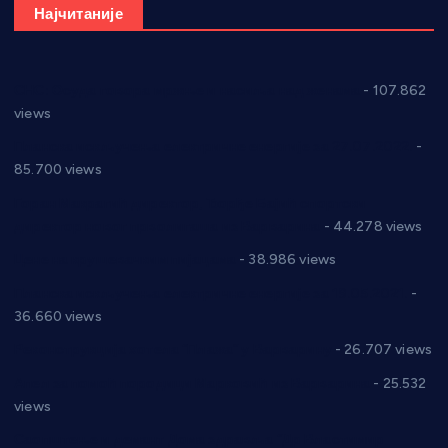
Најчитаније
СНС: Осуда говора мржње и насиља над женама
- 107.862
views
Планска искључења електричне енергије за 27.07.2022.
-
85.700 views
Горан Макрагић директор, Ђорђе Бајић спортски
директор новог прволигаша из Варварина
- 44.278 views
Цене на крушевачким пијацама
- 38.986 views
Планска искључења електричне енергије за 19.05.2021.
-
36.660 views
Реконструкција хотела “Плажа” у Варварину
- 26.707 views
Апел за помоћ породици Марковић из Варварина
- 25.532
views
Саопштење и демант Дома здравља “Др Властимир