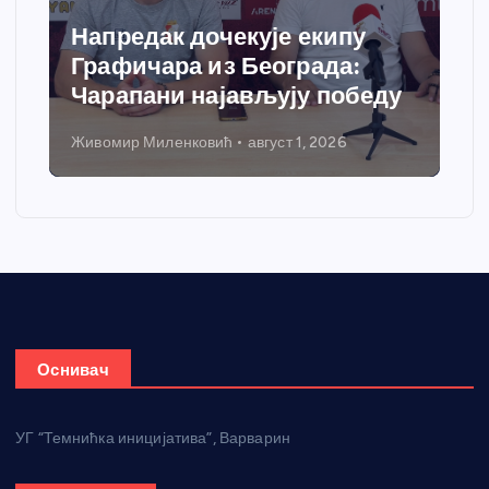
Напредак дочекује екипу
Графичара из Београда:
Чарапани најављују победу
Живомир Миленковић
август 1, 2026
Оснивач
УГ “Темнићка иницијатива”, Варварин