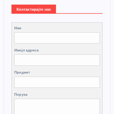
Контактирајте нас
Име
Имејл адреса
Предмет
Порука