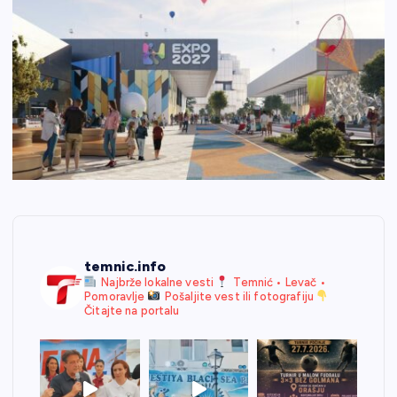
temnic.info
Najbrže lokalne vesti
Temnić • Levač •
Pomoravlje
Pošaljite vest ili fotografiju
Čitajte na portalu