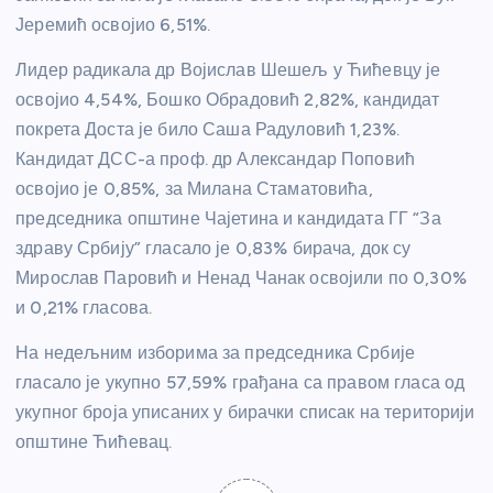
Јеремић освојио 6,51%.
Лидер радикала др Војислав Шешељ у Ћићевцу је
освојио 4,54%, Бошко Обрадовић 2,82%, кандидат
покрета Доста је било Саша Радуловић 1,23%.
Кандидат ДСС-а проф. др Александар Поповић
освојио је 0,85%, за Милана Стаматовића,
председника општине Чајетина и кандидата ГГ “За
здраву Србију” гласало је 0,83% бирача, док су
Мирослав Паровић и Ненад Чанак освојили по 0,30%
и 0,21% гласова.
На недељним изборима за председника Србије
гласало је укупно 57,59% грађана са правом гласа од
укупног броја уписаних у бирачки списак на територији
општине Ћићевац.