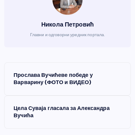
Никола Петровић
Главни и одговорни уредник портала.
К
Прослава Вучићеве победе у
р
Варварину (ФОТО и ВИДЕО)
е
Цела Суваја гласала за Александра
т
Вучића
а