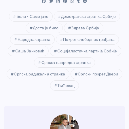
Бели - Само јако
Демократска странка Србије
Доста је било
Здрава Србија
Народна странка
Покрет слободних грађана
Саша Јанковић
Социјалистичка партија Србије
Српска напредна странка
Српска радикална странка
Српски покрет Двери
Ћићевац