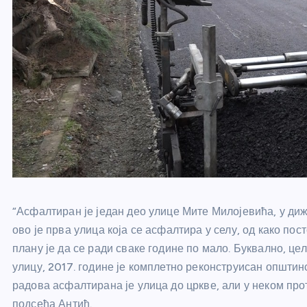
“Асфалтиран је један део улице Мите Милојевића, у дижи
ово је прва улица која се асфалтира у селу, од како пос
плану је да се ради сваке године по мало. Буквално, ц
улицу, 2017. године је комплетно реконструисан општинс
радова асфалтирана је улица до цркве, али у неком про
подсећа Антић.