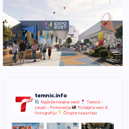
temnic.info
Najbrže lokalne vesti
Temnić •
Levač • Pomoravlje
Pošaljite vest ili
fotografiju
Čitajte na portalu