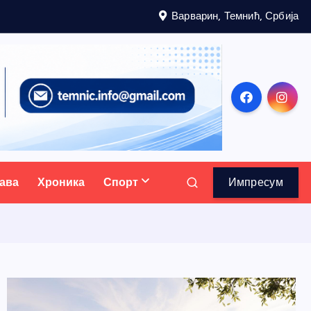
Варварин, Темнић, Србија
ава
Хроника
Спорт
Импресум