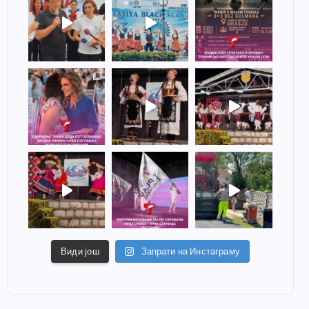
Види још
Запрати на Инстаграму