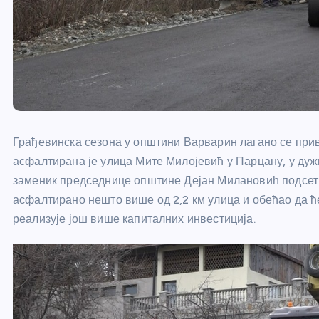
Грађевинска сезона у општини Варварин лагано се прив
асфалтирана је улица Мите Милојевић у Парцану, у дуж
заменик председнице општине Дејан Милановић подсетио
асфалтирано нешто више од 2,2 км улица и обећао да ће
реализује још више капиталних инвестиција.