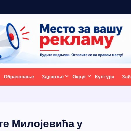
5
н
о
ативни портал
Образовање
Здравље
Округ
Култура
Заб
е Милојевића у