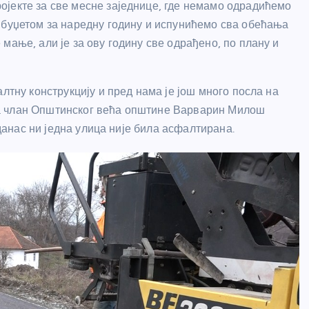
ојекте за све месне заједнице, где немамо одрадићемо
 буџетом за наредну годину и испунићемо сва обећања
мање, али је за ову годину све одрађено, по плану и
лтну конструкцију и пред нама је још много посла на
а члан Општинског већа општине Варварин Милош
 данас ни једна улица није била асфалтирана.