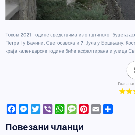
Током 2021. године средствима из општинског буџета а
Петра I у Бачини, Светосавска и 7. Јула у Бошњану, Ко
краја календарске године биће асфалтирана и улица С
Гласање 
F
M
T
Vi
W
M
Pi
E
S
a
e
w
b
h
e
nt
m
h
Повезани чланци
c
ss
itt
er
at
ss
er
ail
ar