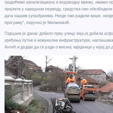
градићемо канализациону и водоводну мрежу, имамо пр
пројекте у наредном периоду, средства смо обезбедили
дата нашим суграђанима. Негде смо радили више, негде 
програму”, поручио је Милановић.
Парцане је данас добило прву улицу која је добила асфа
уређењу путне и комуналне инфраструктуре, наглашав
Антић и додаје да се ради о месној заједници у којој до