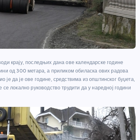
оди крају, последњих дана ове календарске године
ини од 300 метара, а приликом обиласка ових радова
 је да је ове године, средствима из општинског буџета,
 се локално руководство трудити да у наредној години