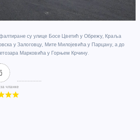
сфалтиране су улице Босе Цветић у Обрежу, Краља
совска у Залоговцу, Мите Милојевића у Парцану, а до
ветозара Марковића у Горњем Крчину.
5
за чланке