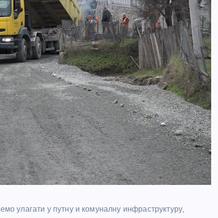
ћемо улагати у путну и комуналну инфраструктуру,