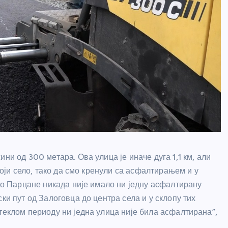
ни од 300 метара. Ова улица је иначе дуга 1,1 км, али
тоји село, тако да смо кренули са асфалтирањем и у
ело Парцане никада није имало ни једну асфалтирану
ки пут од Залоговца до центра села и у склопу тих
теклом периоду ни једна улица није била асфалтирана”,