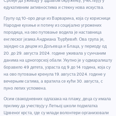
Србије да уживају у здравом окружењу, учествују у
едукативним активностима и стекну нова искуства.
Групу од 10-оро деце из Варварина, која су корисници
Народне кухиње и потичу из социјално угрожених
породица, на ово путовање водила је наставница
енглеског језика Андриана Ђурђевић. Ова група је,
заједно са децом из Дољевца и Блаца, у периоду од
20. до 29. августа 2024. године уживала у сунчаним
данима на црногорској обали. Укупно је у одмаралишту
боравило 49 детета, узраста од 9 до 14 година, која су
на ово путовање кренула 19. августа 2024. године у
вечерњим сатима, а вратила се кући 30. августа, с
пуно лепих успомена.
Осим свакодневних одлазака на плажу, деца су имала
прилику да учествују у Летњој школи подмлатка
Црвеног крста, где су млади волонтери организовали