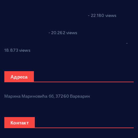
Саопштење и демант Дома здравља “Др Властимир
Годић” на текст који кружи фејсбуком
- 22.180 views
Јелена Вујић-Обрадовић представник Александровца у
Парламенту Србије
- 20.262 views
Откривена илегална штампарија новца код Варварина
-
18.873 views
Адреса
Марина Мариновића бб, 37260 Варварин
Контакт