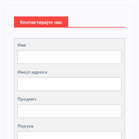
Контактирајте нас
Име
Имејл адреса
Предмет
Порука