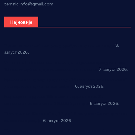
temnic.info@gmail.com
Најновије
“Долина Бачине” кренула у уређење кутка за младе
8.
август 2026.
Општина Ћићевац наставља да подржава предузетнике:
10 нових субвенција за самозапошљавање
7. август 2026.
Вражогрнци чувају традицију: “Михољски сусрети села”
уз спортска надметања и забаву
6. август 2026.
Варварин подржао 25 нових предузетника: За
самозапошљавање по 380.000 динара
6. август 2026.
“Трстеник на Морави” од 10. до 16. августа: Богат програм
за све генерације
6. август 2026.
“Да се ради и гради по твом”: Трстеник улаже 4 милиона