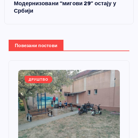
т
Модернизовани “мигови 29” остају у
Србији
а
њ
е
Повезани постови
ч
л
ДРУШТВО
а
н
к
а