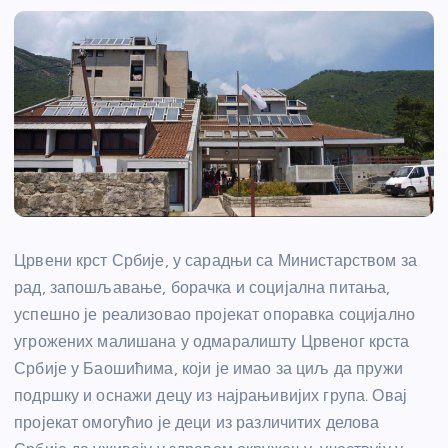
Црвени крст Србије, у сарадњи са Министарством за
рад, запошљавање, борачка и социјална питања,
успешно је реализовао пројекат опоравка социјално
угрожених малишана у одмаралишту Црвеног крста
Србије у Баошићима, који је имао за циљ да пружи
подршку и оснажи децу из најрањивијих група. Овај
пројекат омогућио је деци из различитих делова