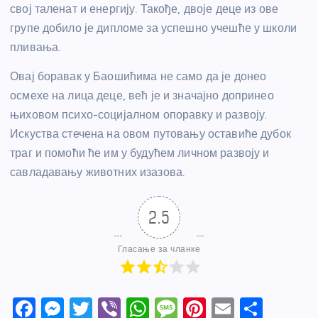
свој таленат и енергију. Такође, двоје деце из ове
групе добило је дипломе за успешно учешће у школи
пливања.
Овај боравак у Баошићима не само да је донео
осмехе на лица деце, већ је и значајно допринео
њиховом психо-социјалном опоравку и развоју.
Искуства стечена на овом путовању оставиће дубок
траг и помоћи ће им у будућем личном развоју и
савладавању животних изазова.
2.5
Гласање за чланке
F
M
T
Vi
W
M
Pi
E
S