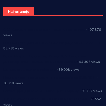
Најчитаније
СНС: Осуда говора мржње и насиља над женама
- 107.876
views
Планска искључења електричне енергије за 27.07.2022.
-
85.738 views
Горан Макрагић директор, Ђорђе Бајић спортски
директор новог прволигаша из Варварина
- 44.306 views
Цене на крушевачким пијацама
- 39.008 views
Планска искључења електричне енергије за 19.05.2021.
-
36.710 views
Реконструкција хотела “Плажа” у Варварину
- 26.727 views
Апел за помоћ породици Марковић из Варварина
- 25.552
views