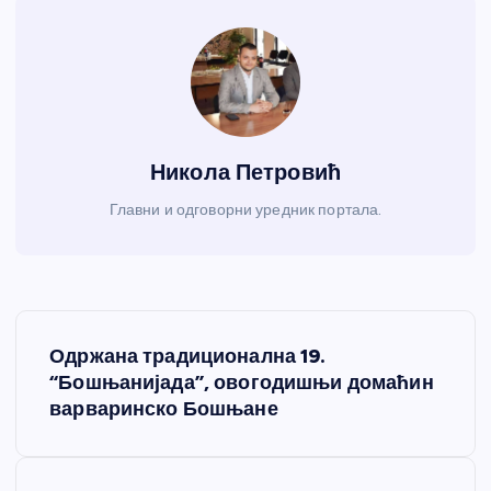
Никола Петровић
Главни и одговорни уредник портала.
К
Одржана традиционална 19.
р
“Бошњанијада”, овогодишњи домаћин
варваринско Бошњане
е