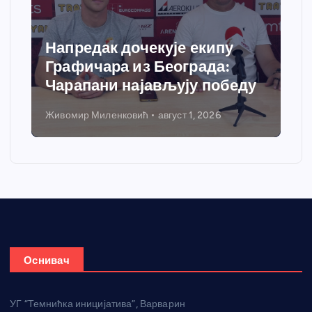
Напредак дочекује екипу
Графичара из Београда:
Чарапани најављују победу
Живомир Миленковић
август 1, 2026
Оснивач
УГ “Темнићка иницијатива”, Варварин