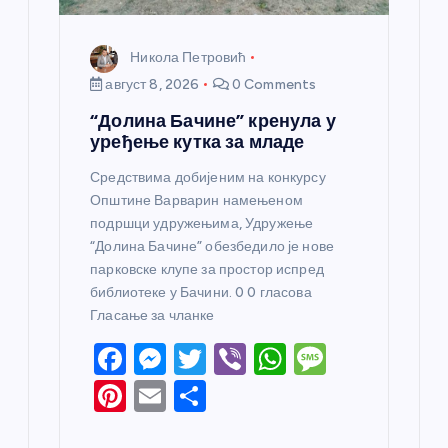
Никола Петровић
август 8, 2026
0 Comments
“Долина Бачине” кренула у
уређење кутка за младе
Средствима добијеним на конкурсу
Општине Варварин намењеном
подршци удружењима, Удружење
“Долина Бачине” обезбедило је нове
парковске клупе за простор испред
библиотеке у Бачини. 0 0 гласова
Гласање за чланке
F
M
T
Vi
W
M
a
e
w
b
h
e
Pi
E
S
c
ss
itt
er
at
ss
nt
m
h