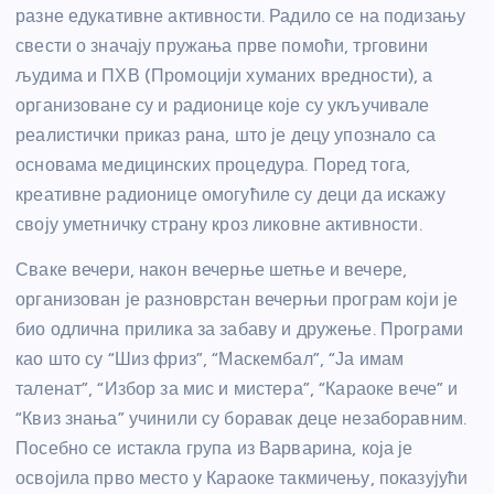
разне едукативне активности. Радило се на подизању
свести о значају пружања прве помоћи, трговини
људима и ПХВ (Промоцији хуманих вредности), а
организоване су и радионице које су укључивале
реалистички приказ рана, што је децу упознало са
основама медицинских процедура. Поред тога,
креативне радионице омогућиле су деци да искажу
своју уметничку страну кроз ликовне активности.
Сваке вечери, након вечерње шетње и вечере,
организован је разноврстан вечерњи програм који је
био одлична прилика за забаву и дружење. Програми
као што су “Шиз фриз”, “Маскембал”, “Ја имам
таленат”, “Избор за мис и мистера”, “Караоке вече” и
“Квиз знања” учинили су боравак деце незаборавним.
Посебно се истакла група из Варварина, која је
освојила прво место у Караоке такмичењу, показујући