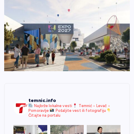
temnic.info
Najbrže lokalne vesti
Temnić • Levač •
Pomoravlje
Pošaljite vest ili fotografiju
Čitajte na portalu