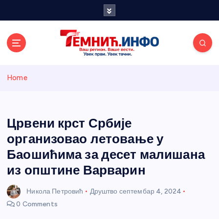
S
k
i
p
t
o
Темнићки
c
Home
o
n
информативн
t
e
Црвени крст Србије
и портал
n
организовао летовање у
t
Баошићима за десет малишана
из општине Варварин
Никола Петровић
Друштво
септембар 4, 2024
0 Comments