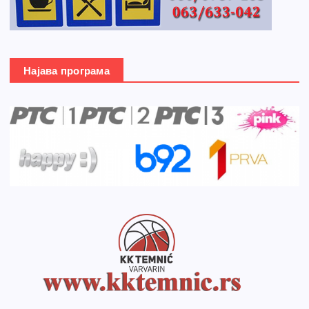
Најава програма