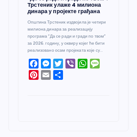
Трстеник улаже 4 милиона
динара у пројекте грађана
Општина Трстеник издвојила је четири
милиона динара за реализацију
програма “Да се ради и гради по твом”
за 2026. годину, у оквиру којег ће бити
реализовано осам пројеката које су…
F
M
T
Vi
W
M
a
e
w
b
h
e
Pi
E
S
c
ss
itt
er
at
ss
nt
m
h
e
e
er
s
a
er
ail
ar
b
n
A
g
e
e
o
g
p
e
st
o
er
p
k