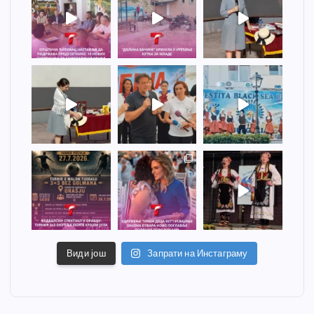
Види још
Запрати на Инстаграму