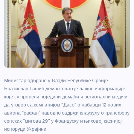
Министар одбране у Влади Републике Србије
Братислав Гашић демантовао је лажне информације
које су пренели поједини домаћи и регионални медији
да уговор са компанијом “Дасо” о набавци 12 нових
авиона “рафал” наводно садржи клаузулу о трансферу
српских “мигова 29” у Француску и њиховој каснијој
испоруци Украјини.