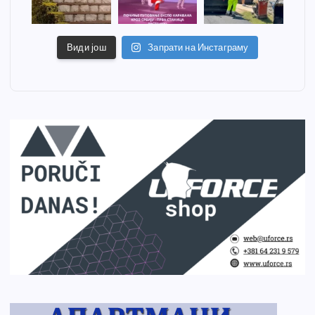
Види још
Запрати на Инстаграму