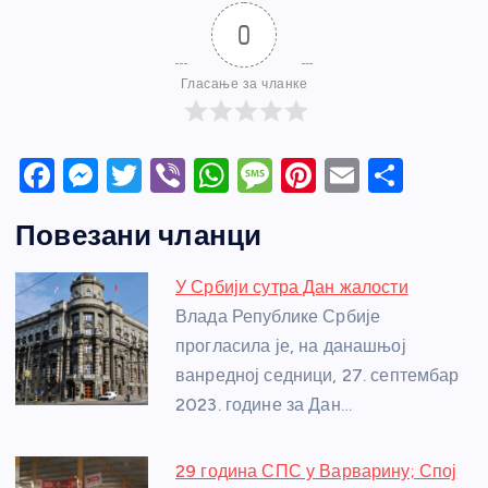
0
Гласање за чланке
F
M
T
Vi
W
M
Pi
E
S
a
e
w
b
h
e
nt
m
h
Повезани чланци
c
ss
itt
er
at
ss
er
ail
ar
e
e
er
s
a
e
e
У Србији сутра Дан жалости
b
n
A
g
st
Влада Републике Србије
o
g
p
e
прогласила је, на данашњој
o
er
p
ванредној седници, 27. септембар
2023. године за Дан…
k
29 година СПС у Варварину; Спој