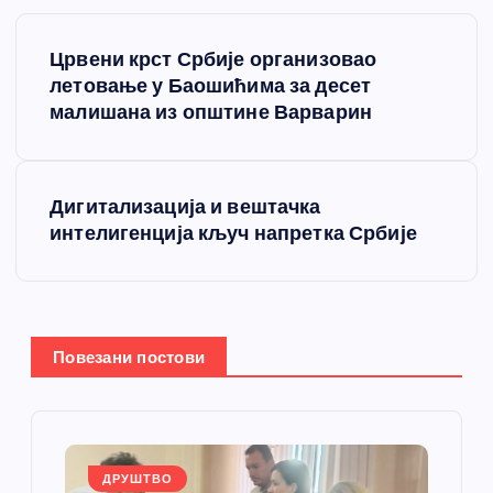
К
Црвени крст Србије организовао
р
летовање у Баошићима за десет
малишана из општине Варварин
е
т
Дигитализација и вештачка
интелигенција кључ напретка Србије
а
њ
е
Повезани постови
ч
л
ДРУШТВО