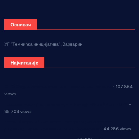
Оснивач
УГ “Темнићка иницијатива”, Варварин
Најчитаније
СНС: Осуда говора мржње и насиља над женама
- 107.864
views
Планска искључења електричне енергије за 27.07.2022.
-
85.708 views
Горан Макрагић директор, Ђорђе Бајић спортски
директор новог прволигаша из Варварина
- 44.286 views