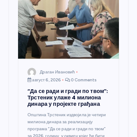
а
н
к
а
Драган Ивановић
август 6, 2026
0 Comments
“Да се ради и гради по твом”:
Трстеник улаже 4 милиона
динара у пројекте грађана
Општина Трстеник издвојила је четири
милиона динара за реализацију
програма “Да се ради и гради по твом”
за 2026. годину, у оквиру којег ће бити