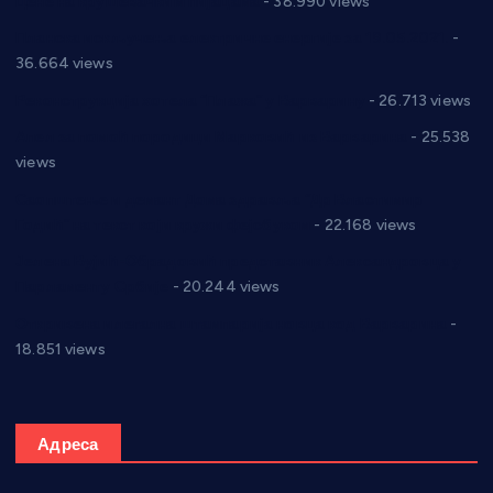
Цене на крушевачким пијацама
- 38.990 views
Планска искључења електричне енергије за 19.05.2021.
-
36.664 views
Реконструкција хотела “Плажа” у Варварину
- 26.713 views
Апел за помоћ породици Марковић из Варварина
- 25.538
views
Саопштење и демант Дома здравља “Др Властимир
Годић” на текст који кружи фејсбуком
- 22.168 views
Јелена Вујић-Обрадовић представник Александровца у
Парламенту Србије
- 20.244 views
Откривена илегална штампарија новца код Варварина
-
18.851 views
Адреса