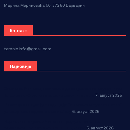
Марина Мариновића бб, 37260 Варварин
Контакт
temnic.info@gmail.com
Најновије
Општина Ћићевац наставља да подржава предузетнике:
10 нових субвенција за самозапошљавање
7. август 2026.
Вражогрнци чувају традицију: “Михољски сусрети села”
уз спортска надметања и забаву
6. август 2026.
Варварин подржао 25 нових предузетника: За
самозапошљавање по 380.000 динара
6. август 2026.