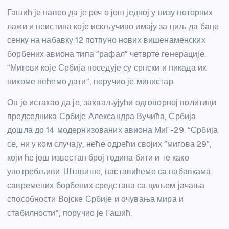
Гашић је навео да је реч о још једној у низу ноторних
лажи и неистина које искључиво имају за циљ да баце
сенку на набавку 12 потпуно нових вишенаменских
борбених авиона типа “рафал” четврте генерације.
“Мигови које Србија поседује су српски и никада их
никоме нећемо дати”, поручио је министар.
Он је истакао да је, захваљујући одговорној политици
председника Србије Александра Вучића, Србија
дошла до 14 модернизованих авиона МиГ-29. “Србија
се, ни у ком случају, неће одрећи својих “мигова 29″,
који ће још известан број година бити и те како
употребљиви. Штавише, наставићемо са набавкама
савремених борбених средстава са циљем јачања
способности Војске Србије и очувања мира и
стабилности”, поручио је Гашић.