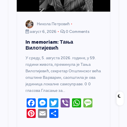
Никола Петровић
август 6, 2026
0 Comments
In memoriam: Тања
Вилотијевић
У среду, 5. августа 2026. године, у 59.
години живота, преминула је Тања
Вилотијевић, секретар Општинског већа
општине Варварин, саопштила је ова
јединица локалне самоуправе. 0 0
гласова Гласање за…
F
M
T
Vi
W
M
a
e
w
b
h
e
Pi
E
S
c
ss
itt
er
at
ss
nt
m
h