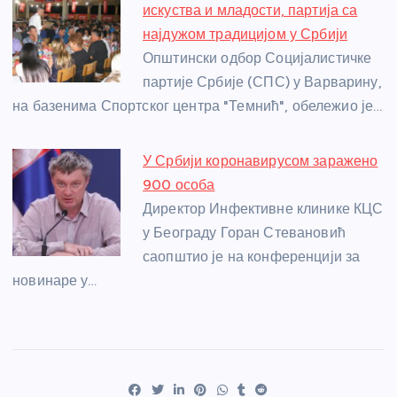
искуства и младости, партија са
најдужом традицијом у Србији
Општински одбор Социјалистичке
партије Србије (СПС) у Варварину,
на базенима Спортског центра "Темнић", обележио је…
У Србији коронавирусом заражено
900 особа
Директор Инфективне клинике КЦС
у Београду Горан Стевановић
саопштио је на конференцији за
новинаре у…