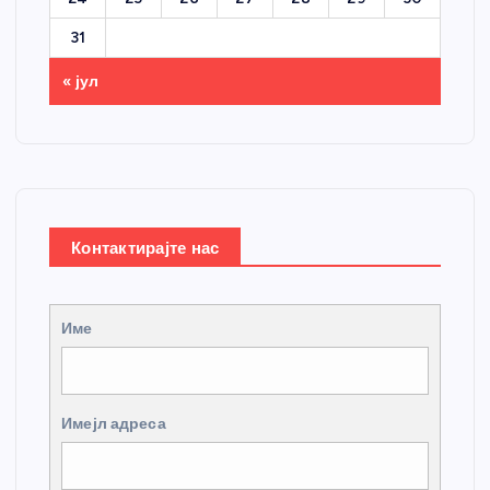
31
« јул
Контактирајте нас
Име
Имејл адреса