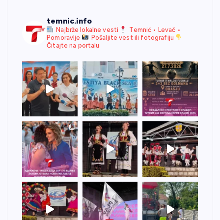
temnic.info
Najbrže lokalne vesti
Temnić • Levač •
Pomoravlje
Pošaljite vest ili fotografiju
Čitajte na portalu