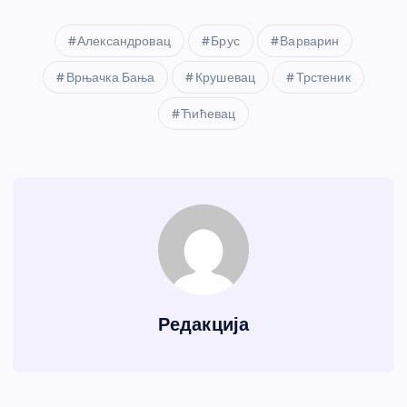
Александровац
Брус
Варварин
Врњачка Бања
Крушевац
Трстеник
Ћићевац
Редакција