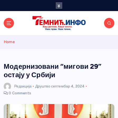
S
k
i
p
t
o
Темнићки
c
Home
o
n
информативн
t
e
Модернизовани “мигови 29”
и портал
n
остају у Србији
t
Редакција
Друштво
септембар 4, 2024
0 Comments