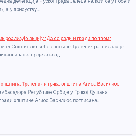
една делегација Руског града Јелеца налази се у посети
к, а у присуству…
 реализује акцију "Да се ради и гради по твом"
ници Општинско веће општине Трстеник расписало је
финансирање пројеката од…
општина Трстеник и грчка општина Агиос Василиос
амбасадора Републике Србије у Грчкој Душана
згради општине Агиос Василиос потписана…