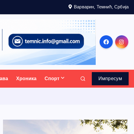
Варварин, Темнић, Србија
ава
Хроника
Спорт
Импресум