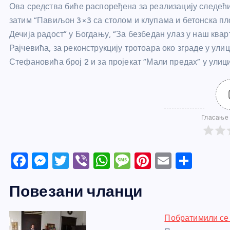
Ова средства биће распоређена за реализацију следећих
затим “Павиљон 3×3 са столом и клупама и бетонска пл
Дечија радост” у Богдању, “За безбедан улаз у наш кварт
Рајчевића, за реконструкцију тротоара око зграде у улиц
Стефановића број 2 и за пројекат “Мали предах” у улиц
Гласање 
F
M
T
Vi
W
M
Pi
E
S
a
e
w
b
h
e
nt
m
h
Повезани чланци
c
ss
itt
er
at
ss
er
ail
ar
e
e
er
s
a
e
e
Побратимили се 
b
n
A
g
st