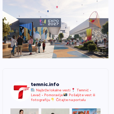
temnic.info
Najbrže lokalne vesti
Temnić •
Levač • Pomoravlje
Pošaljite vest ili
fotografiju
Čitajte na portalu