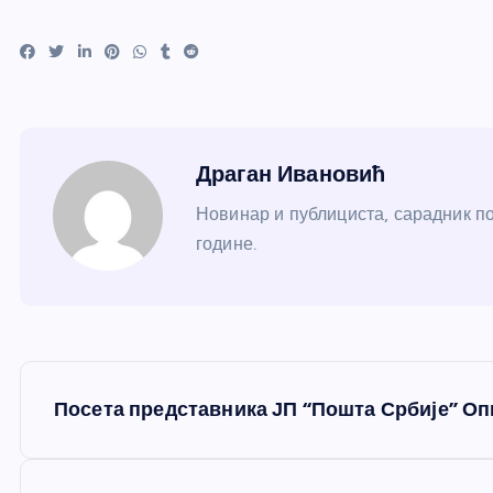
Драган Ивановић
Новинар и публициста, сарадник по
године.
К
Посета представника ЈП “Пошта Србије” О
р