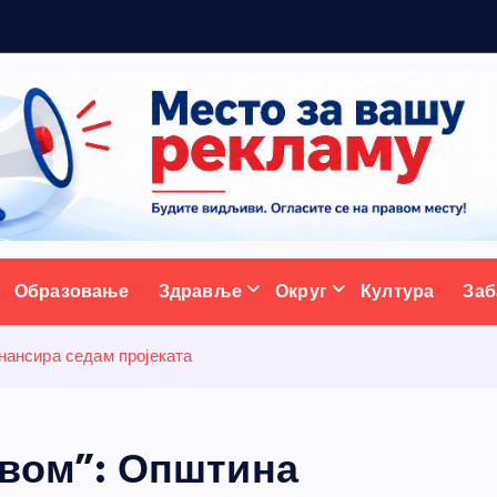
р
а
ативни портал
Образовање
Здравље
Округ
Култура
Заб
инансира седам пројеката
 твом”: Општина