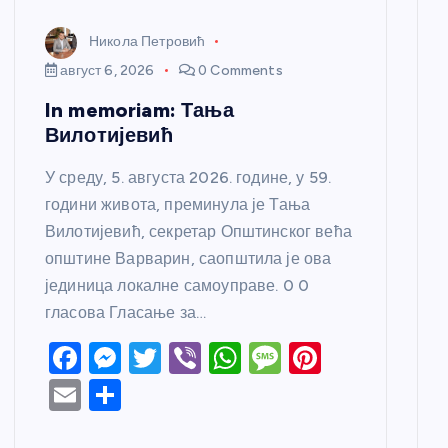
Никола Петровић
август 6, 2026
0 Comments
In memoriam: Тања
Вилотијевић
У среду, 5. августа 2026. године, у 59.
години живота, преминула је Тања
Вилотијевић, секретар Општинског већа
општине Варварин, саопштила је ова
јединица локалне самоуправе. 0 0
гласова Гласање за…
F
M
T
Vi
W
M
Pi
a
e
w
b
h
e
nt
E
S
c
ss
itt
er
at
ss
er
m
h