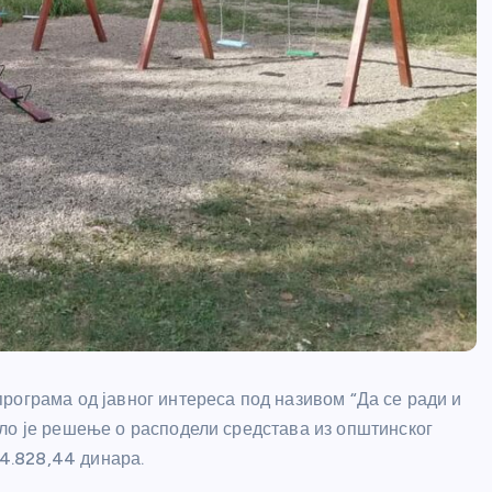
рограма од јавног интереса под називом “Да се ради и
ло је решење о расподели средстава из општинског
74.828,44 динара.