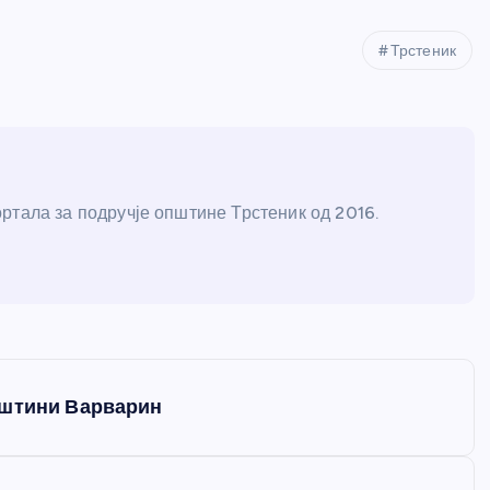
Трстеник
ртала за подручје општине Трстеник од 2016.
пштини Варварин