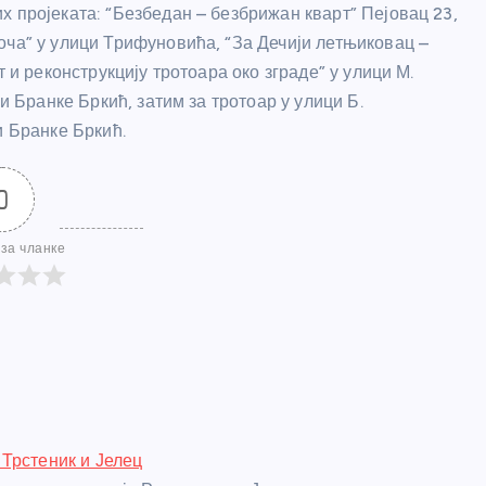
 пројеката: “Безбедан – безбрижан кварт” Пејовац 23,
оча” у улици Трифуновића, “За Дечији летњиковац –
 и реконструкцију тротоара око зграде” у улици М.
и Бранке Бркић, затим за тротоар у улици Б.
и Бранке Бркић.
0
за чланке
Трстеник и Јелец