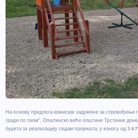
На основу предлога комисије задужене за спровођење п
гради по твом”, Општинско веће општине Трстеник доне
буџета за реализацију седам пројеката, у износу од 3.4