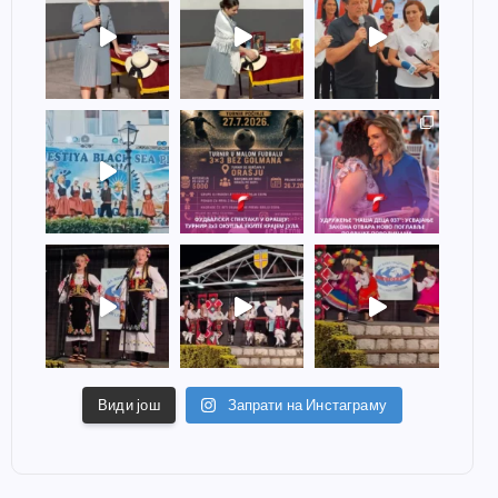
Види још
Запрати на Инстаграму