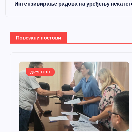
е
Интензивирање радова на уређењу некатег
т
а
Повезани постови
њ
е
ДРУШТВО
ч
л
а