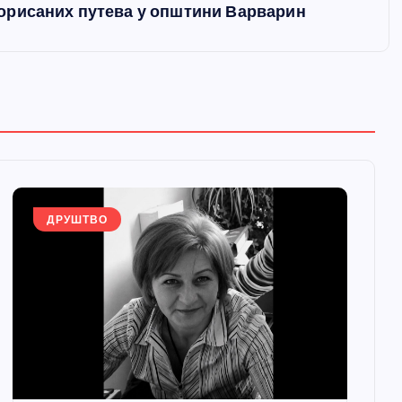
орисаних путева у општини Варварин
ДРУШТВО