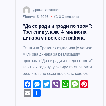
н
Драган Ивановић
к
август 6, 2026
0 Comments
“Да се ради и гради по твом”:
а
Трстеник улаже 4 милиона
динара у пројекте грађана
Општина Трстеник издвојила је четири
милиона динара за реализацију
програма “Да се ради и гради по твом”
за 2026. годину, у оквиру којег ће бити
реализовано осам пројеката које су…
F
M
T
Vi
W
M
Pi
a
e
w
b
h
e
nt
E
S
c
ss
itt
er
at
ss
er
m
h