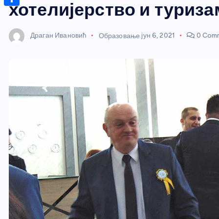
r
s
хотелијерство и туриза
n
m
A
S
a
t
a
p
h
g
Драган Ивановић
Образовање
јун 6, 2021
0 Com
e
i
p
a
e
r
l
r
e
e
s
t