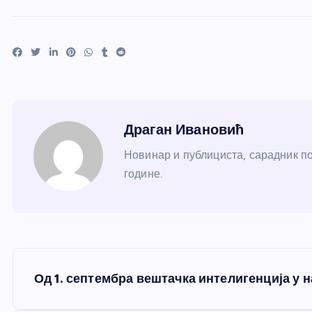
Драган Ивановић
Новинар и публициста, сарадник по
године.
К
Од 1. септембра вештачка интелигенција у 
р