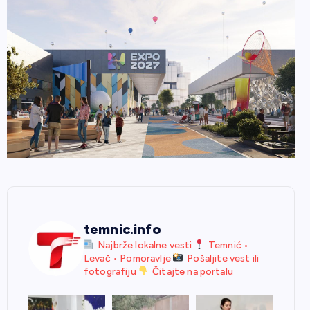
temnic.info
Najbrže lokalne vesti
Temnić •
Levač • Pomoravlje
Pošaljite vest ili
fotografiju
Čitajte na portalu