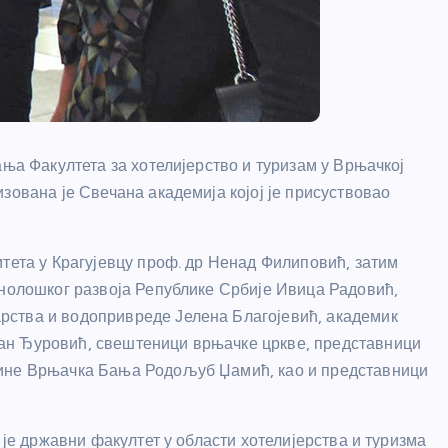
ања Факултета за хотелијерство и туризам у Врњачкој
зована је Свечана академија којој је присуствовао
итета у Крагујевцу проф. др Ненад Филиповић, затим
хнолошког развоја Републике Србије Ивица Радовић,
рства и водопривреде Јелена Благојевић, академик
ан Ђуровић, свештеници врњачке цркве, представници
тине Врњачка Бања Родољуб Џамић, као и представници
 је државни факултет у области хотелијерства и туризма