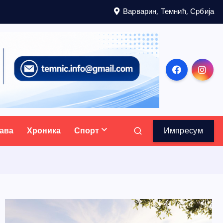
Варварин, Темнић, Србија
ава
Хроника
Спорт
Импресум