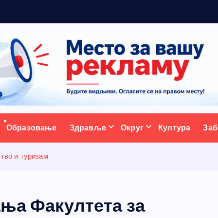
а
с
т
ативни портал
Образовање
Здравље
Округ
Култура
Заб
ство и туризам
ања Факултета за