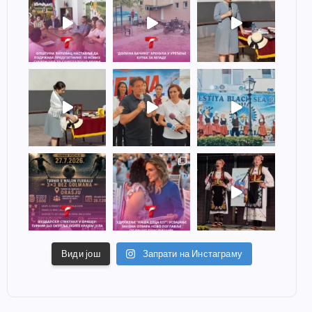
Види још
Запрати на Инстаграму