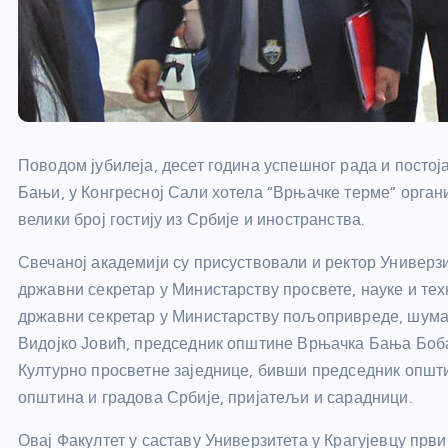
Поводом јубилеја, десет година успешног рада и постој
Бањи, у Конгресној Сали хотела “Врњачке терме” органи
велики број гостију из Србије и иностранства.
Свечаној академији су присуствовали и ректор Универз
државни секретар у Министарству просвете, науке и те
државни секретар у Министарству пољопривреде, шума
Видојко Јовић, председник општине Врњачка Бања Боб
Културно просветне заједнице, бивши председник опш
општина и градова Србије, пријатељи и сарадници.
Овај Факултет у саставу Универзитета у Крагујевцу први