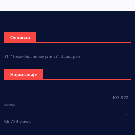
Оснивач
УГ “Темнићка иницијатива”, Варварин
Најчитаније
СНС: Осуда говора мржње и насиља над женама
- 107.872
views
Планска искључења електричне енергије за 27.07.2022.
-
85.724 views
Горан Макрагић директор, Ђорђе Бајић спортски