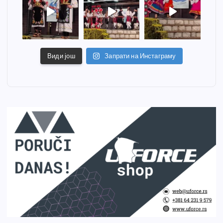
Види још
Запрати на Инстаграму