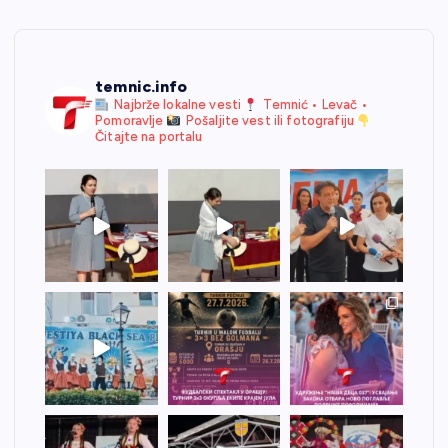
temnic.info
Najbrže lokalne vesti
Temnić • Levač •
Pomoravlje
Pošaljite vest ili fotografiju
Čitajte na portalu