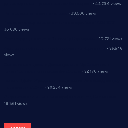
директор новог прволигаша из Варварина
- 44.294 views
Цене на крушевачким пијацама
- 39.000 views
Планска искључења електричне енергије за 19.05.2021.
-
36.690 views
Реконструкција хотела “Плажа” у Варварину
- 26.721 views
Апел за помоћ породици Марковић из Варварина
- 25.546
views
Саопштење и демант Дома здравља “Др Властимир
Годић” на текст који кружи фејсбуком
- 22.176 views
Јелена Вујић-Обрадовић представник Александровца у
Парламенту Србије
- 20.254 views
Откривена илегална штампарија новца код Варварина
-
18.861 views