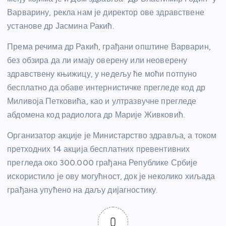
Варварину, рекла нам је директор ове здравствене
установе др Јасмина Ракић.
Према речима др Ракић, грађани општине Варварин,
без обзира да ли имају оверену или неоверену
здравствену књижицу, у недељу ће моћи потпуно
бесплатно да обаве интернистичке прегледе код др
Миливоја Петковића, као и ултразвучне прегледе
абдомена код радиолога др Марије Живковић.
Организатор акције је Министарство здравља, а током
претходних 14 акција бесплатних превентивних
прегледа око 300.000 грађана Републике Србије
искористило је ову могућност, док је неколико хиљада
грађана упућено на даљу дијагностику.
0