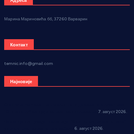
Адреса
Марина Мариновића бб, 37260 Варварин
Контакт
temnic.info@gmail.com
Најновије
Општина Ћићевац наставља да подржава предузетнике:
10 нових субвенција за самозапошљавање
7. август 2026.
Вражогрнци чувају традицију: “Михољски сусрети села”
уз спортска надметања и забаву
6. август 2026.