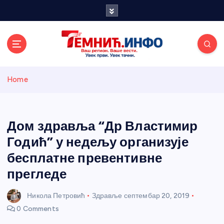
S
k
i
p
t
o
Темнићки
c
Home
o
n
информативн
t
e
Дом здравља “Др Властимир
и портал
n
Годић” у недељу организује
t
бесплатне превентивне
прегледе
Никола Петровић
Здравље
септембар 20, 2019
0 Comments