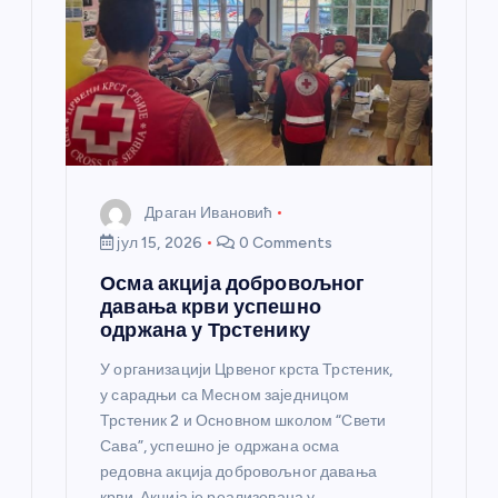
н
к
а
Драган Ивановић
јул 15, 2026
0 Comments
Осма акција добровољног
давања крви успешно
одржана у Трстенику
У организацији Црвеног крста Трстеник,
у сарадњи са Месном заједницом
Трстеник 2 и Основном школом “Свети
Сава”, успешно је одржана осма
редовна акција добровољног давања
крви. Акција је реализована у…