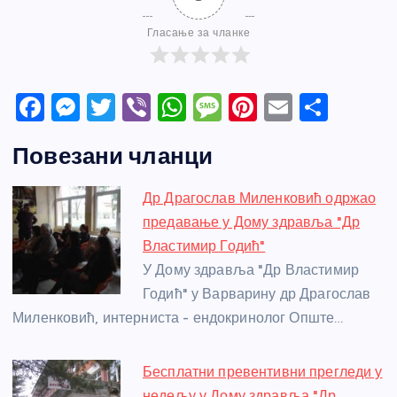
Гласање за чланке
F
M
T
Vi
W
M
Pi
E
S
a
e
w
b
h
e
nt
m
h
Повезани чланци
c
ss
itt
er
at
ss
er
ail
ar
e
e
er
s
a
e
e
Др Драгослав Миленковић одржао
b
n
A
g
st
предавање у Дому здравља "Др
o
g
p
e
Властимир Годић"
o
er
p
У Дому здравља "Др Властимир
Годић" у Варварину др Драгослав
k
Миленковић, интерниста - ендокринолог Опште…
Бесплатни превентивни прегледи у
недељу у Дому здравља "Др