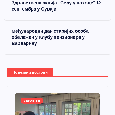
Здравствена акција “Селу у походе” 12.
р
септембра у Суваји
е
Међународни дан старијих особа
т
обележен у Клубу пензионера у
Варварину
а
њ
е
Повезани постови
ч
л
ЗДРАВЉЕ
а