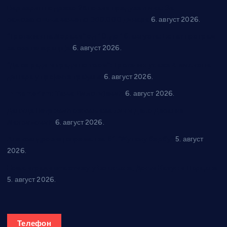
Варварин подржао 25 нових предузетника: За
самозапошљавање по 380.000 динара
6. август 2026.
“Трстеник на Морави” од 10. до 16. августа: Богат програм
за све генерације
6. август 2026.
“Да се ради и гради по твом”: Трстеник улаже 4 милиона
динара у пројекте грађана
6. август 2026.
In memoriam: Тања Вилотијевић
6. август 2026.
Даница Петровић оживљава лик и дело Десанке
Максимовић
6. август 2026.
Александровац спреман за 61. “Жупску бербу”
5. август
2026.
Нова игралишта стижу у Бошњане, Доњи Катун и Парцане
5. август 2026.
Телефон