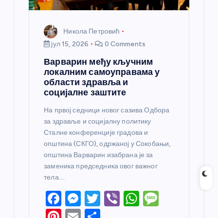
Никола Петровић
јул 15, 2026
0 Comments
Варварин међу кључним
локалним самоуправама у
области здравља и
социјалне заштите
На првој седници новог сазива Одбора
за здравље и социјалну политику
Сталне конференције градова и
општина (СКГО), одржаној у Сокобањи,
општина Варварин изабрана је за
заменика председника овог важног
тела.…
F
M
T
Vi
W
M
a
e
w
b
h
e
Pi
E
S