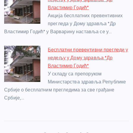
Властимир Годић"
Акција бесплатних превентивних
прегледа у Дому здравља "Др
Властимир Годић" у Варварину наставља се у…
Бесплатни превентивни прегледи у
недељу у Дому здравља "Др
Властимир Годић"
У складу са препоруком
Министарства здравља Републике
Србије о бесплатним прегледима за све грађане
Србије,…