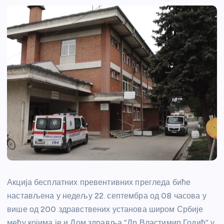
Акција бесплатних превентивних прегледа биће
настављена у недељу 22. септембра од 08 часова у
више од 200 здравствених установа широм Србије
међу којима је и Дом здравља “Др Властимир Годић” у