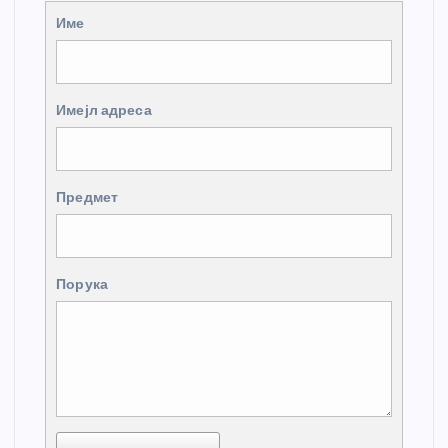
Име
Имејл адреса
Предмет
Порука