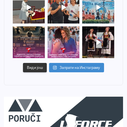
Види још
Запрати на Инстаграму