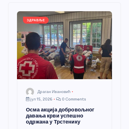
е
ч
ЗДРАВЉЕ
л
а
н
к
а
Драган Ивановић
јул 15, 2026
0 Comments
Осма акција добровољног
давања крви успешно
одржана у Трстенику