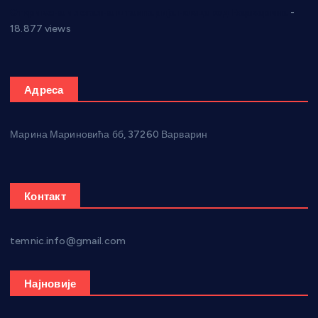
Откривена илегална штампарија новца код Варварина
-
18.877 views
Адреса
Марина Мариновића бб, 37260 Варварин
Контакт
temnic.info@gmail.com
Најновије