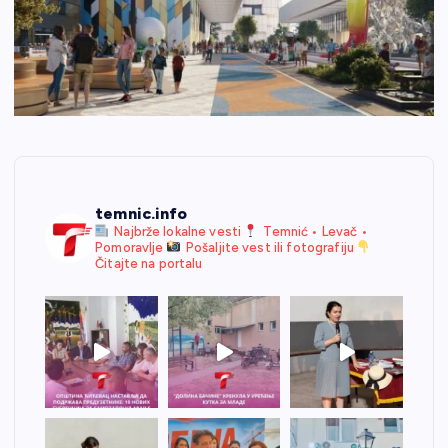
temnic.info
Najbrže lokalne vesti
Temnić • Levač •
Pomoravlje
Pošaljite vest ili fotografiju
Čitajte na portalu