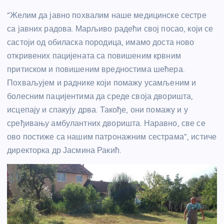
“Желим да јавно похвалим наше медицинске сестре
са јавних радова. Марљиво радећи свој посао, који се
састоји од обиласка породица, имамо доста ново
откривених пацијената са повишеним крвним
притиском и повишеним вредностима шећера.
Похваљујем и раднике који помажу усамљеним и
болесним пацијентима да среде своја дворишта,
исцепају и спакују дрва. Такође, они помажу и у
сређивању амбулантних дворишта. Наравно, све се
ово постиже са нашим патронажним сестрама”, истиче
директорка др Јасмина Ракић.