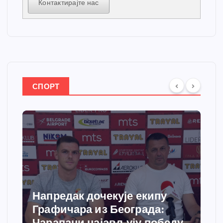
Контактирајте нас
СПОРТ
је екипу
Спортски центар “Ћи
еограда:
добија савремени си
љују победу
грејања