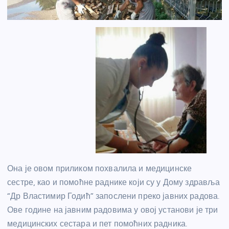
Она је овом приликом похвалила и медицинске
сестре, као и помоћне раднике који су у Дому здравља
“Др Властимир Годић” запослени преко јавних радова.
Ове године на јавним радовима у овој установи је три
медицинских сестара и пет помоћних радника.