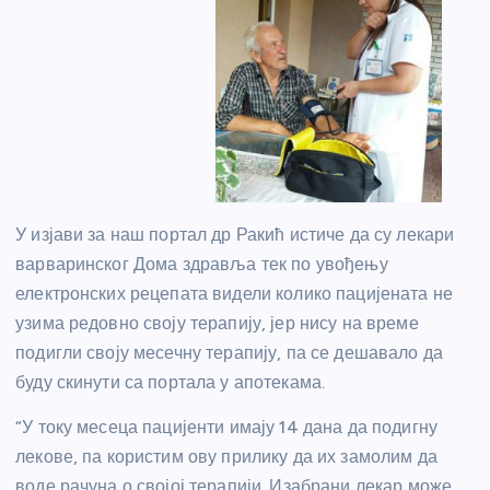
У изјави за наш портал др Ракић истиче да су лекари
варваринског Дома здравља тек по увођењу
електронских рецепата видели колико пацијената не
узима редовно своју терапију, јер нису на време
подигли своју месечну терапију, па се дешавало да
буду скинути са портала у апотекама.
“У току месеца пацијенти имају 14 дана да подигну
лекове, па користим ову прилику да их замолим да
воде рачуна о својој терапији. Изабрани лекар може