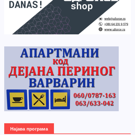
Најава програма