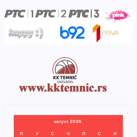
август 2026.
П
У
С
Ч
П
С
Н