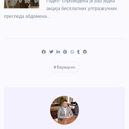
Годић" спроведена је још једна
акција бесплатних ултразвучних
прегледа абдомена…
Варварин