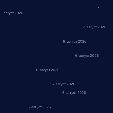
“Долина Бачине” кренула у уређење кутка за младе
8.
август 2026.
Општина Ћићевац наставља да подржава предузетнике:
10 нових субвенција за самозапошљавање
7. август 2026.
Вражогрнци чувају традицију: “Михољски сусрети села”
уз спортска надметања и забаву
6. август 2026.
Варварин подржао 25 нових предузетника: За
самозапошљавање по 380.000 динара
6. август 2026.
“Трстеник на Морави” од 10. до 16. августа: Богат програм
за све генерације
6. август 2026.
“Да се ради и гради по твом”: Трстеник улаже 4 милиона
динара у пројекте грађана
6. август 2026.
In memoriam: Тања Вилотијевић
6. август 2026.
Даница Петровић оживљава лик и дело Десанке
Максимовић
6. август 2026.