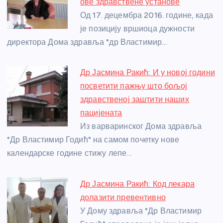
o
g
p
e
ове здравствене установе
o
er
p
Од 17. децембра 2016. године, када
је позицију вршиоца дужности
k
директора Дома здравља "др Властимир…
Др Јасмина Ракић: И у новој години
посветити пажњу што бољој
здравственој заштити наших
пацијената
Из варваринског Дома здравља
"Др Властимир Годић" на самом почетку нове
календарске године стижу лепе…
Др Јасмина Ракић: Код лекара
долазити превентивно
У Дому здравља "Др Властимир