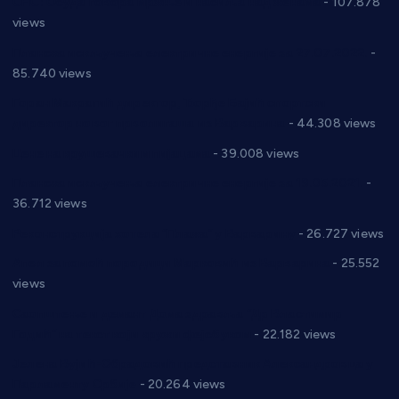
СНС: Осуда говора мржње и насиља над женама
- 107.878
views
Планска искључења електричне енергије за 27.07.2022.
-
85.740 views
Горан Макрагић директор, Ђорђе Бајић спортски
директор новог прволигаша из Варварина
- 44.308 views
Цене на крушевачким пијацама
- 39.008 views
Планска искључења електричне енергије за 19.05.2021.
-
36.712 views
Реконструкција хотела “Плажа” у Варварину
- 26.727 views
Апел за помоћ породици Марковић из Варварина
- 25.552
views
Саопштење и демант Дома здравља “Др Властимир
Годић” на текст који кружи фејсбуком
- 22.182 views
Јелена Вујић-Обрадовић представник Александровца у
Парламенту Србије
- 20.264 views