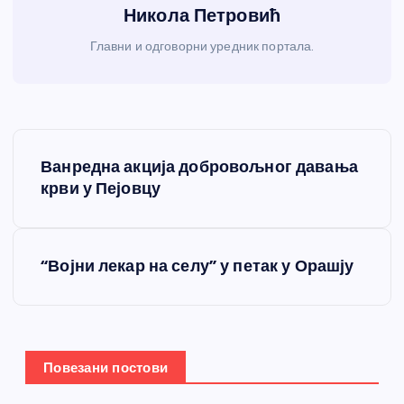
Никола Петровић
Главни и одговорни уредник портала.
К
Ванредна акција добровољног давања
р
крви у Пејовцу
е
“Војни лекар на селу” у петак у Орашју
т
а
њ
Повезани постови