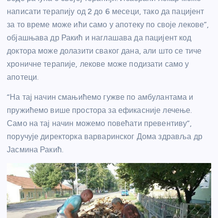
написати терапију од 2 до 6 месеци, тако да пацијент
за то време може ићи само у апотеку по своје лекове”,
објашњава др Ракић и наглашава да пацијент код
доктора може долазити сваког дана, али што се тиче
хроничне терапије, лекове може подизати само у
апотеци.
“На тај начин смањићемо гужве по амбулантама и
пружићемо више простора за ефикасније лечење.
Само на тај начин можемо повећати превентиву”,
поручује директорка варваринског Дома здравља др
Јасмина Ракић.