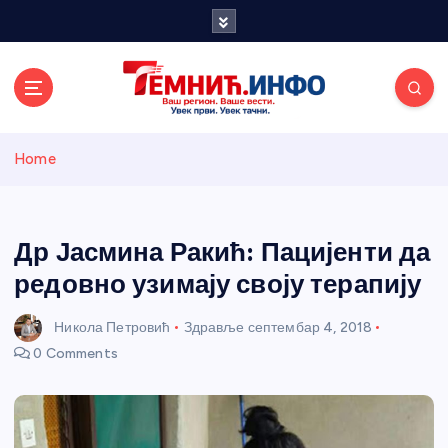
S
k
i
p
t
o
Темнићки
c
Home
o
n
информативн
t
e
Др Јасмина Ракић: Пацијенти да
и портал
n
редовно узимају своју терапију
t
Никола Петровић
Здравље
септембар 4, 2018
0 Comments