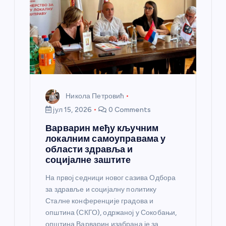
Никола Петровић
јул 15, 2026
0 Comments
Варварин међу кључним
локалним самоуправама у
области здравља и
социјалне заштите
На првој седници новог сазива Одбора
за здравље и социјалну политику
Сталне конференције градова и
општина (СКГО), одржаној у Сокобањи,
општина Варварин изабрана је за