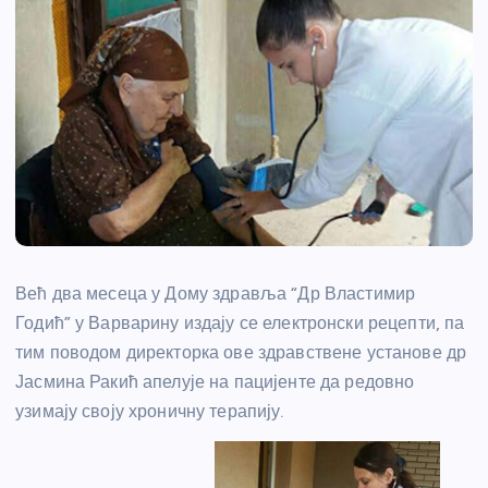
Већ два месеца у Дому здравља “Др Властимир
Годић” у Варварину издају се електронски рецепти, па
тим поводом директорка ове здравствене установе др
Јасмина Ракић апелује на пацијенте да редовно
узимају своју хроничну терапију.