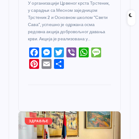
У организацији Црвеног крста Трстеник,
у сарадњи са Месном заједницом
Трстеник 2 и Основном школом “Свети
Сава”, успешно је одржана осма
редовна акција добровољног давања
крви. Акција је реализована у…
F
M
T
Vi
W
M
a
e
w
b
h
e
Pi
E
S
c
ss
itt
er
at
ss
nt
m
h
e
e
er
s
a
er
ail
ar
b
n
A
g
e
e
o
g
p
e
st
o
er
p
k
ЗДРАВЉЕ