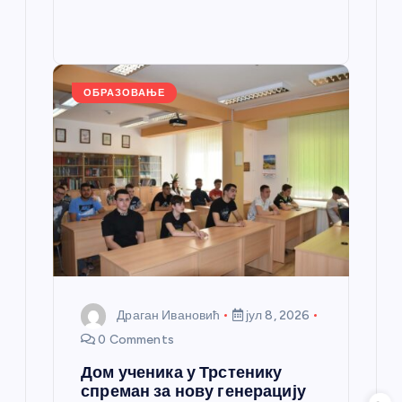
b
n
A
g
e
e
o
g
p
e
st
o
er
p
k
ОБРАЗОВАЊЕ
Драган Ивановић
јул 8, 2026
0 Comments
Дом ученика у Трстенику
спреман за нову генерацију