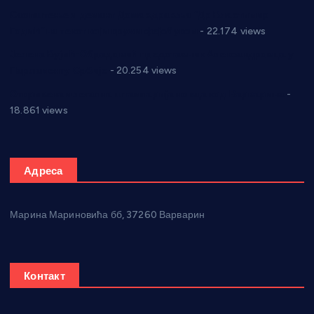
Саопштење и демант Дома здравља “Др Властимир
Годић” на текст који кружи фејсбуком
- 22.174 views
Јелена Вујић-Обрадовић представник Александровца у
Парламенту Србије
- 20.254 views
Откривена илегална штампарија новца код Варварина
-
18.861 views
Адреса
Марина Мариновића бб, 37260 Варварин
Контакт