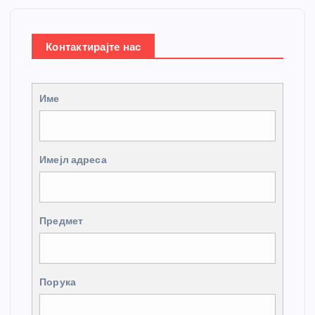
Контактирајте нас
Име
Имејл адреса
Предмет
Порука