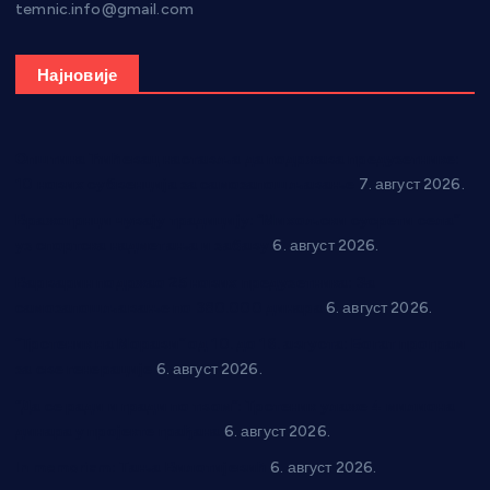
temnic.info@gmail.com
Најновије
Општина Ћићевац наставља да подржава предузетнике:
10 нових субвенција за самозапошљавање
7. август 2026.
Вражогрнци чувају традицију: “Михољски сусрети села”
уз спортска надметања и забаву
6. август 2026.
Варварин подржао 25 нових предузетника: За
самозапошљавање по 380.000 динара
6. август 2026.
“Трстеник на Морави” од 10. до 16. августа: Богат програм
за све генерације
6. август 2026.
“Да се ради и гради по твом”: Трстеник улаже 4 милиона
динара у пројекте грађана
6. август 2026.
In memoriam: Тања Вилотијевић
6. август 2026.