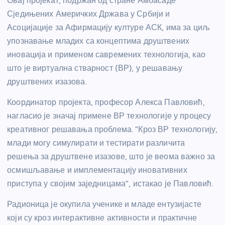
Овај пројекат, подржан од стране Амбасаде
Сједињених Америчких Држава у Србији и
Асоцијације за Афирмацију културе АСК, има за циљ
упознавање младих са концептима друштвених
иновација и применом савремених технологија, као
што је виртуална стварност (ВР), у решавању
друштвених изазова.
Координатор пројекта, професор Алекса Павловић,
нагласио је значај примене ВР технологије у процесу
креативног решавања проблема. “Кроз ВР технологију,
млади могу симулирати и тестирати различита
решења за друштвене изазове, што је веома важно за
осмишљавање и имплементацију иновативних
приступа у својим заједницама”, истакао је Павловић.
Радионица је окупила ученике и младе ентузијасте
који су кроз интерактивне активности и практичне