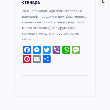
станара
За многе младе који због школовања
напуштају породични дом, Дом ученика
средњих школа у Трстенику није само
место за смештај, већ друга кућа,
сигурно уточиште и простор у коме
стичу…
F
M
T
Vi
W
M
a
e
w
b
h
e
Pi
E
S
c
ss
itt
er
at
ss
nt
m
h
e
e
er
s
a
er
ail
ar
b
n
A
g
e
e
o
g
p
e
st
o
er
p
k