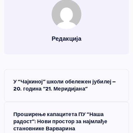
Редакција
К
У “Чајкиној” школи обележен јубилеј –
р
20. година “21. Меридијана”
е
Проширење капацитета ПУ “Наша
т
радост”: Нови простор за најмлађе
становнике Варварина