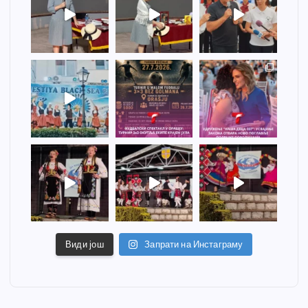
Види још
Запрати на Инстаграму