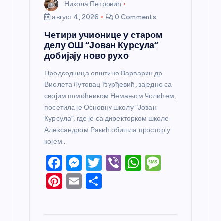
Никола Петровић
август 4, 2026
0 Comments
Четири учионице у старом
делу ОШ “Јован Курсула”
добијају ново рухо
Председница општине Варварин др
Виолета Лутовац Ђурђевић, заједно са
својим помоћником Немањом Чолићем,
посетила је Основну школу “Јован
Курсула”, где је са директорком школе
Александром Ракић обишла простор у
којем…
F
M
T
Vi
W
M
a
e
w
b
h
e
Pi
E
S
c
ss
itt
er
at
ss
nt
m
h
e
e
er
s
a
er
ail
ar