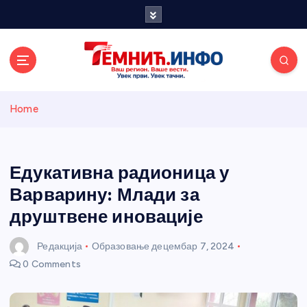
S
k
i
p
t
o
Темнићки
c
Home
o
n
информативн
t
e
Едукативна радионица у
и портал
n
Варварину: Млади за
t
друштвене иновације
Редакција
Образовање
децембар 7, 2024
0 Comments