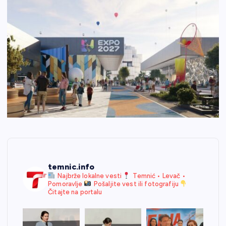
temnic.info
Najbrže lokalne vesti
Temnić • Levač •
Pomoravlje
Pošaljite vest ili fotografiju
Čitajte na portalu