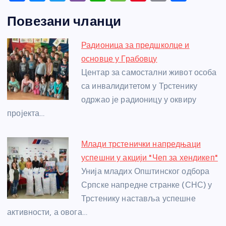
a
e
w
b
h
e
nt
m
h
Повезани чланци
c
ss
itt
er
at
ss
er
ail
ar
e
e
er
s
a
e
e
Радионица за предшколце и
b
n
A
g
st
основце у Грабовцу
o
g
p
e
Центар за самостални живот особа
o
er
p
са инвалидитетом у Трстенику
одржао је радионицу у оквиру
k
пројекта…
Млади трстенички напредњаци
успешни у акцији "Чеп за хендикеп"
Унија младих Општинског одбора
Српске напредне странке (СНС) у
Трстенику наставља успешне
активности, а овога…