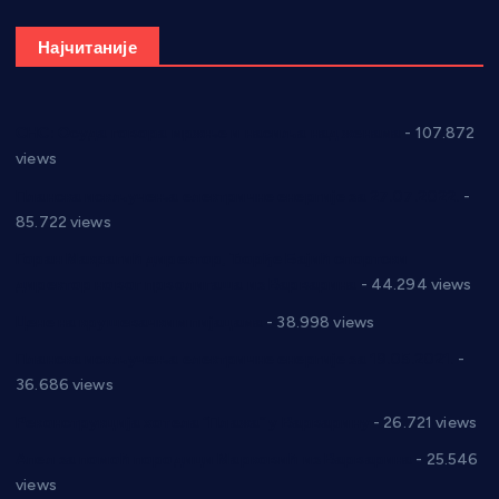
Најчитаније
СНС: Осуда говора мржње и насиља над женама
- 107.872
views
Планска искључења електричне енергије за 27.07.2022.
-
85.722 views
Горан Макрагић директор, Ђорђе Бајић спортски
директор новог прволигаша из Варварина
- 44.294 views
Цене на крушевачким пијацама
- 38.998 views
Планска искључења електричне енергије за 19.05.2021.
-
36.686 views
Реконструкција хотела “Плажа” у Варварину
- 26.721 views
Апел за помоћ породици Марковић из Варварина
- 25.546
views