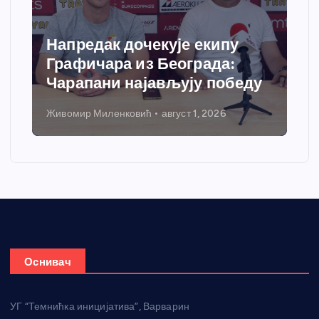
Напредак дочекује екипу
Графичара из Београда:
Чарапани најављују победу
Живомир Миленковић
август 1, 2026
Оснивач
УГ “Темнићка иницијатива”, Варварин