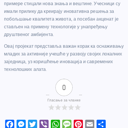
примере стицали нова знања и вештине. Учесници су
имали прилику да креирају иновативна решења за
побољшање квалитета живота, а посебан акценат је
стављен на примену технологије у унапређењу
друштвеног амбијента.
Овај пројекат представља важан корак ка оснаживању
младих за активније учешће у развоју својих локалних
заједница, уз коришћење иновација и савремених
технолошких алата.
0
Гласање за чланке
F
M
T
Vi
W
M
Pi
E
S