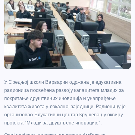
У Средњој школи Варварин одржана је едукативна
радионица посвећена развоју капацитета младих за
покретање друштвених иновација и унапређење
квалитета живота у локалној заједници. Радионицу је
организовао Едукативни центар Крушевац у оквиру
пројекта “Млади за друштвене иновације”.