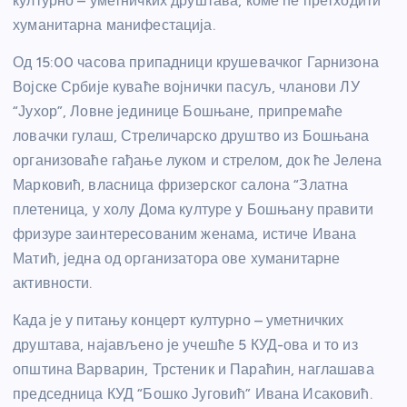
културно – уметничких друштава, коме ће претходити
хуманитарна манифестација.
Од 15:00 часова припадници крушевачког Гарнизона
Војске Србије куваће војнички пасуљ, чланови ЛУ
“Јухор”, Ловне јединице Бошњане, припремаће
ловачки гулаш, Стреличарско друштво из Бошњана
организоваће гађање луком и стрелом, док ће Јелена
Марковић, власница фризерског салона “Златна
плетеница, у холу Дома културе у Бошњану правити
фризуре заинтересованим женама, истиче Ивана
Матић, једна од организатора ове хуманитарне
активности.
Када је у питању концерт културно – уметничких
друштава, најављено је учешће 5 КУД-ова и то из
општина Варварин, Трстеник и Параћин, наглашава
председница КУД “Бошко Југовић” Ивана Исаковић.