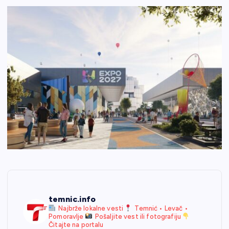
temnic.info
Najbrže lokalne vesti
Temnić • Levač •
Pomoravlje
Pošaljite vest ili fotografiju
Čitajte na portalu