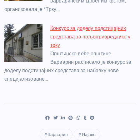
варваринским Црвеним крстом,
организовала је "Трку…
Конкурс за доделу подстицајних
средстава за пољопривреднике у
току
Општинско веће општине
Варварин расписало је конкурс за
доделу подстицајних средстава за набавку нове
специјализоване…
Варварин
Најаве