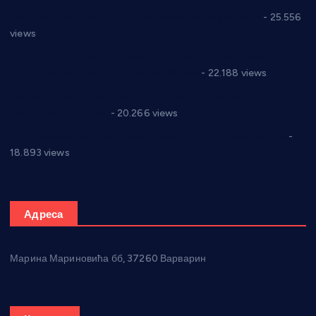
Апел за помоћ породици Марковић из Варварина
- 25.556
views
Саопштење и демант Дома здравља “Др Властимир
Годић” на текст који кружи фејсбуком
- 22.188 views
Јелена Вујић-Обрадовић представник Александровца у
Парламенту Србије
- 20.266 views
Откривена илегална штампарија новца код Варварина
-
18.893 views
Адреса
Марина Мариновића бб, 37260 Варварин