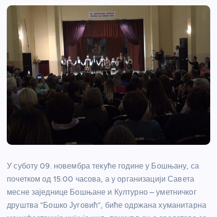
У суботу 09. новембра текуће године у Бошњану, са
почетком од 15:00 часова, а у организацији Савета
месне заједнице Бошњане и Културно – уметничког
друштва “Бошко Југовић”, биће одржана хуманитарна