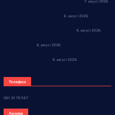
10 нових субвенција за самозапошљавање
7. август 2026.
Вражогрнци чувају традицију: “Михољски сусрети села”
уз спортска надметања и забаву
6. август 2026.
Варварин подржао 25 нових предузетника: За
самозапошљавање по 380.000 динара
6. август 2026.
“Трстеник на Морави” од 10. до 16. августа: Богат програм
за све генерације
6. август 2026.
“Да се ради и гради по твом”: Трстеник улаже 4 милиона
динара у пројекте грађана
6. август 2026.
Телефон
061 30 76 567
Архива