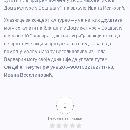
Југовић”, а програм почиње у 19:00 часова, у сали
Дома културе у Бошњану”, најављује Ивана Исаковић.
Улазнице за концерт културно – уметничких друштава
могу се купити на благајни у Дому културе у Бошњану
и износе 100 динара, док сви суграђани који желе да
се прикључе акцији прикупљања средстава и да
помогну малом Лазару Веселиновићу из Села
Варварин могу своје донације да уплате путем
следећег текућег рачуна
205-9001022362711-68
,
Ивана Веселиновић
.
0
Гласање за чланке