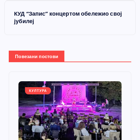
е
КУД “Запис” концертом обележио свој
т
јубилеј
а
њ
Повезани постови
е
ч
л
КУЛТУРА
а
н