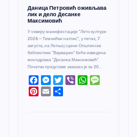
Даница Петровић оживљава
лик и дело Десанке
Максимовић
У оквиру манифестације “Лето културе
2026 – Темнићки натпис”, у петак, 7.
августа, на Летњој сцени Општинске
библиотеке “Варварин” биће изведена
монодрама “Десанка Максимовић”.
Почетак представе заказан је за 20…
F
M
T
Vi
W
M
a
e
w
b
h
e
Pi
E
S
c
ss
itt
er
at
ss
nt
m
h
e
e
er
s
a
er
ail
ar
b
n
A
g
e
e
o
g
p
e
st