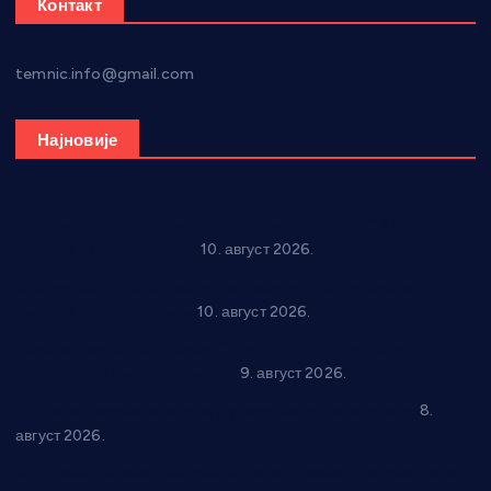
Контакт
temnic.info@gmail.com
Најновије
Рок звуци крај средњовековне тврђаве: “Riff” бенд 15.
августа у Град Сталаћу
10. август 2026.
Спрема се рок спектакл у Варварину: “Трећа смена” 14.
августа у центру града
10. август 2026.
Вече за памћење у Брусу: “Trio Maracto” одушевио
публику на Градском базену
9. август 2026.
“Долина Бачине” кренула у уређење кутка за младе
8.
август 2026.
Општина Ћићевац наставља да подржава предузетнике: