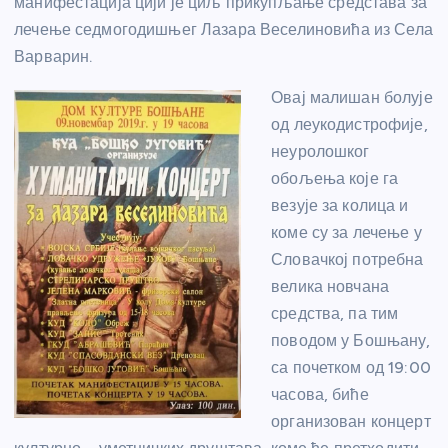
манифестација цији је циљ прикупљање средстава за
лечење седмогодишњег Лазара Веселиновића из Села
Варварин.
Овај малишан болује
од леукодистрофије,
неуролошког
обољења које га
везује за колица и
коме су за лечење у
Словачкој потребна
велика новчана
средства, па тим
поводом у Бошњану,
са почетком од 19:00
часова, биће
организован концерт