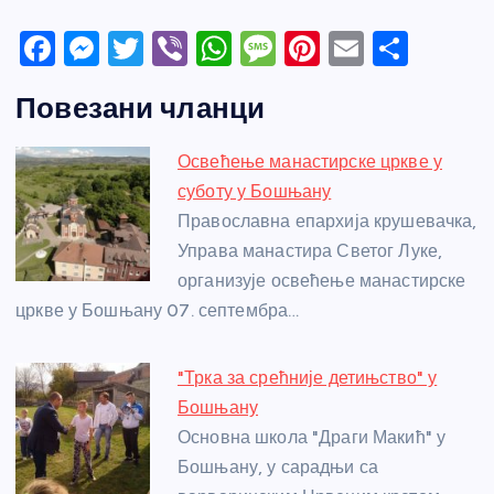
F
M
T
Vi
W
M
Pi
E
S
a
e
w
b
h
e
nt
m
h
Повезани чланци
c
ss
itt
er
at
ss
er
ail
ar
e
e
er
s
a
e
e
Освећење манастирске цркве у
b
n
A
g
st
суботу у Бошњану
o
g
p
e
Православна епархија крушевачка,
o
er
p
Управа манастира Светог Луке,
организује освећење манастирске
k
цркве у Бошњану 07. септембра…
"Трка за срећније детињство" у
Бошњану
Основна школа "Драги Макић" у
Бошњану, у сарадњи са