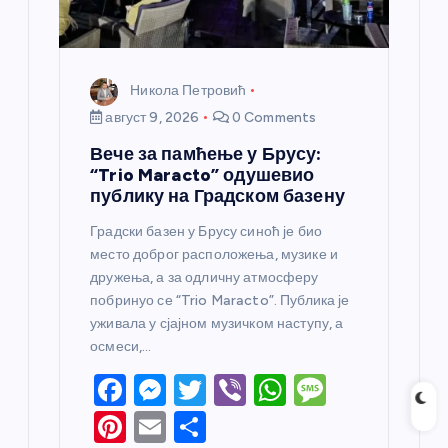
к
а
Никола Петровић
август 9, 2026
0 Comments
Вече за памћење у Брусу:
“Trio Maracto” одушевио
публику на Градском базену
Градски базен у Брусу синоћ је био
место доброг расположења, музике и
дружења, а за одличну атмосферу
побринуо се “Trio Maracto”. Публика је
уживала у сјајном музичком наступу, а
осмеси,…
F
M
T
Vi
W
M
a
e
w
b
h
e
Pi
E
S