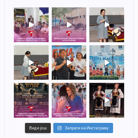
Види још
Запрати на Инстаграму