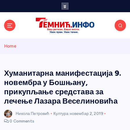
S
k
i
p
t
o
Темнићки
c
Home
o
n
информативн
t
e
Хуманитарна манифестација 9.
и портал
n
новембра у Бошњану,
t
прикупљање средстава за
лечење Лазара Веселиновића
Никола Петровић
Култура
новембар 2, 2019
0 Comments