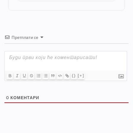
o
er
p
k
Претплати се
{}
[+]
0
КОМЕНТАРИ