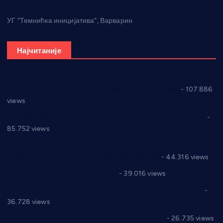
УГ “Темнићка иницијатива”, Варварин
Најчитаније
СНС: Осуда говора мржње и насиља над женама
- 107.886
views
Планска искључења електричне енергије за 27.07.2022.
-
85.752 views
Горан Макрагић директор, Ђорђе Бајић спортски
директор новог прволигаша из Варварина
- 44.316 views
Цене на крушевачким пијацама
- 39.016 views
Планска искључења електричне енергије за 19.05.2021.
-
36.728 views
Реконструкција хотела “Плажа” у Варварину
- 26.735 views