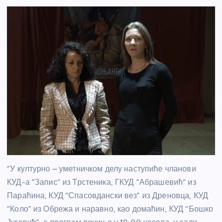
“У културно – уметничком делу наступиће чланови
КУД-а “Запис” из Трстеника, ГКУД “Абрашевић” из
Параћина, КУД “Спасовдански вез” из Дреновца, КУД
“Коло” из Обрежа и наравно, као домаћин, КУД “Бошко