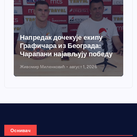
Напредак дочекује екипу
Сп
Графичара из Београда:
доб
Чарапани најављују победу
гре
Живомир Миленковић
август 1, 2026
Нико
Оснивач