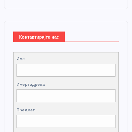
Контактирајте нас
Име
Имејл адреса
Предмет