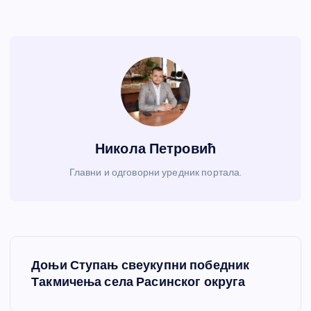
Никола Петровић
Главни и одговорни уредник портала.
К
Доњи Ступањ свеукупни победник
р
Такмичења села Расинског округа