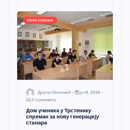
o
g
p
e
st
o
er
p
k
ОБРАЗОВАЊЕ
Драган Ивановић
јул 8, 2026
0 Comments
Дом ученика у Трстенику
спреман за нову генерацију
станара