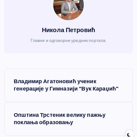
Никола Петровић
Главни и одговорни уредник портала.
К
Владимир Агатоновић ученик
р
генерације у Гимназији “Вук Караџић”
е
Општина Трстеник велику пажњу
т
поклања образовању
а