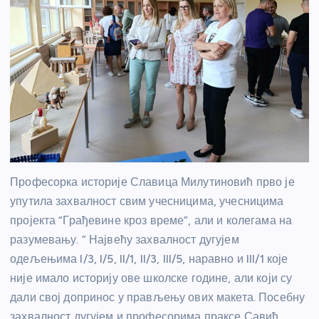
Професорка историје Славица Милутиновић прво је
упутила захвалност свим учесницима, учесницима
пројекта “Грађевине кроз време”, али и колегама на
разумевању. ” Највећу захвалност дугујем
одељењима I/3, I/5, II/1, II/3, III/5, наравно и III/1 које
није имало историју ове школске године, али који су
дали свој допринос у прављењу ових макета. Посебну
захвалност дугујем и професорима праксе Савић