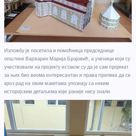
Изложбу је посетила и помоћница председнице
општине Варварин Марија Брајовић, а ученици који су
учествовали на пројекту истакли су да је сам пројекат
за њих био веома интересантан и права прилика да се
кроз рад на овим макетама упознају са неким
историјским детаљима које раније нису знали.