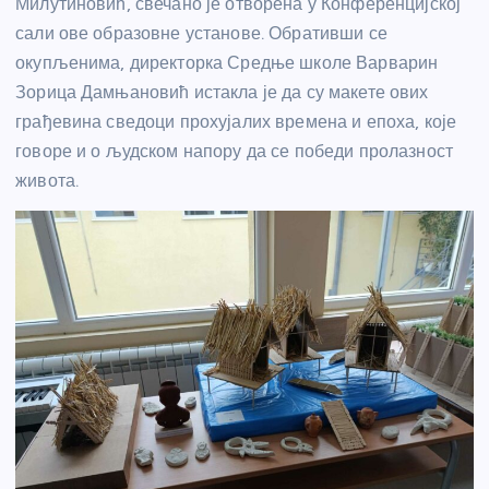
Милутиновић, свечано је отворена у Конференцијској
сали ове образовне установе. Обративши се
окупљенима, директорка Средње школе Варварин
Зорица Дамњановић истакла је да су макете ових
грађевина сведоци прохујалих времена и епоха, које
говоре и о људском напору да се победи пролазност
живота.