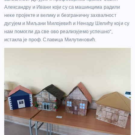
Александру и Ивани који су са машинцима радили
неке пројекте и велику и безграничну захвалност
дугујем и Миљани Милојевић и Ненаду Шелићу који су
нам помогли да све ово реализујемо успешно”,
истакла је проф. Славица Милутиновић.