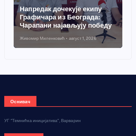
Спортски центар “Ћићевац”
добија савремени систем
грејања
Никола Петровић
јул 31, 2026
Оснивач
УГ “Темнићка иницијатива”, Варварин