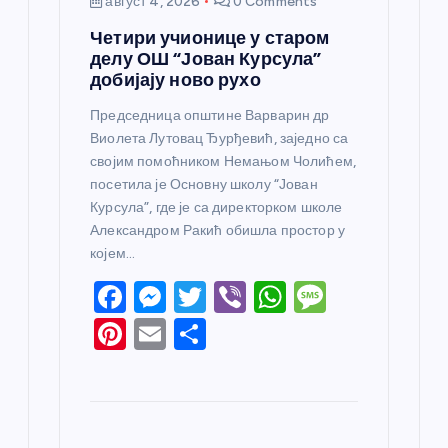
август 4, 2026
0 Comments
Четири учионице у старом
делу ОШ “Јован Курсула”
добијају ново рухо
Председница општине Варварин др
Виолета Лутовац Ђурђевић, заједно са
својим помоћником Немањом Чолићем,
посетила је Основну школу “Јован
Курсула”, где је са директорком школе
Александром Ракић обишла простор у
којем…
F
M
T
Vi
W
M
a
e
w
b
h
e
Pi
E
S
c
ss
itt
er
at
ss
nt
m
h
e
e
er
s
a
er
ail
ar
b
n
A
g
e
e