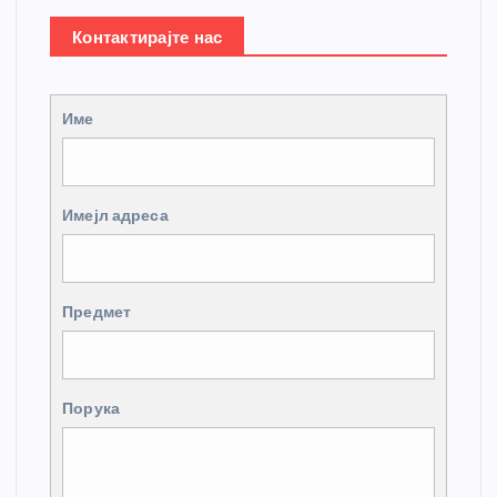
Контактирајте нас
Име
Имејл адреса
Предмет
Порука