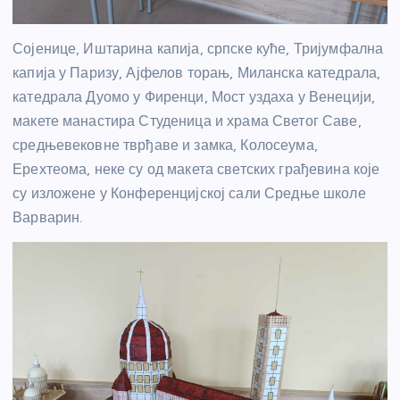
Сојенице, Иштарина капија, српске куће, Тријумфална
капија у Паризу, Ајфелов торањ, Миланска катедрала,
катедрала Дуомо у Фиренци, Мост уздаха у Венецији,
макете манастира Студеница и храма Светог Саве,
средњевековне тврђаве и замка, Колосеума,
Ерехтеома, неке су од макета светских грађевина које
су изложене у Конференцијској сали Средње школе
Варварин.