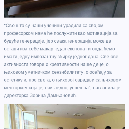
“Ово што су наши ученици урадили са својом
професорком нама ће послужити као мотивација за
будуће генерације, јер свака генерација може да
остави иза себе макар један експонат и онда ћемо
имати једну импозантну збирку једног дана. Све ове
активности говоре о креативности наше деце, о
њиховом уметничком сензибилитету, о осећају за
естетику и, пре свега, о њиховој сарадњи са њиховом
менторком која је, очигледно, успешна”, нагласила је
директорка Зорица Дамњановић.