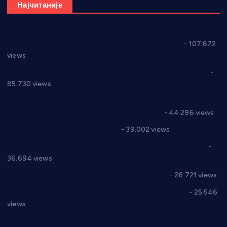
Најчитаније
СНС: Осуда говора мржње и насиља над женама
- 107.872
views
Планска искључења електричне енергије за 27.07.2022.
-
85.730 views
Горан Макрагић директор, Ђорђе Бајић спортски
директор новог прволигаша из Варварина
- 44.296 views
Цене на крушевачким пијацама
- 39.002 views
Планска искључења електричне енергије за 19.05.2021.
-
36.694 views
Реконструкција хотела “Плажа” у Варварину
- 26.721 views
Апел за помоћ породици Марковић из Варварина
- 25.546
views
Саопштење и демант Дома здравља “Др Властимир