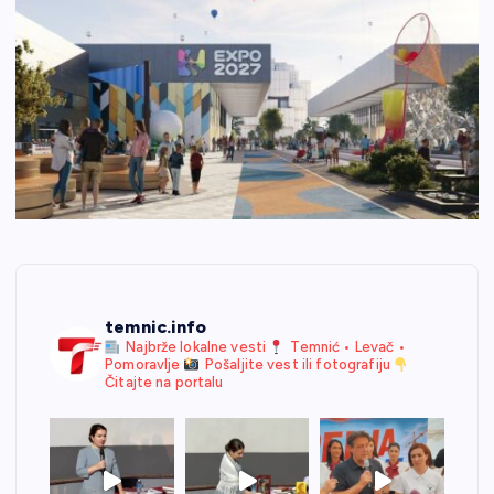
temnic.info
Najbrže lokalne vesti
Temnić • Levač •
Pomoravlje
Pošaljite vest ili fotografiju
Čitajte na portalu