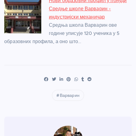
Нови образовни профил у понуди
Средње школе Варварин -
индустријски механичар
Средња школа Варварин ове
године уписује 120 ученика у 5
образовних профила, а оно што…
Варварин