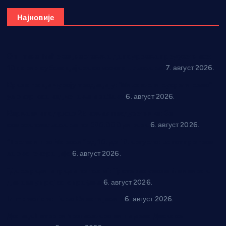
Најновије
Општина Ћићевац наставља да подржава предузетнике:
10 нових субвенција за самозапошљавање
7. август 2026.
Вражогрнци чувају традицију: “Михољски сусрети села”
уз спортска надметања и забаву
6. август 2026.
Варварин подржао 25 нових предузетника: За
самозапошљавање по 380.000 динара
6. август 2026.
“Трстеник на Морави” од 10. до 16. августа: Богат програм
за све генерације
6. август 2026.
“Да се ради и гради по твом”: Трстеник улаже 4 милиона
динара у пројекте грађана
6. август 2026.
In memoriam: Тања Вилотијевић
6. август 2026.
Даница Петровић оживљава лик и дело Десанке