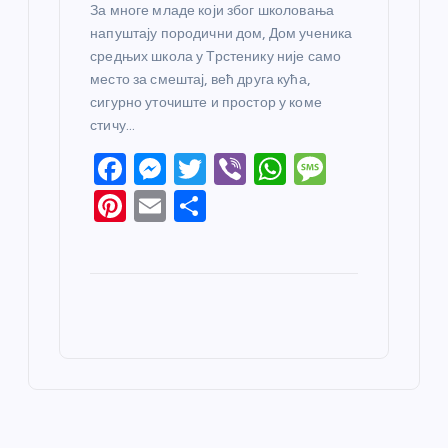
За многе младе који због школовања
напуштају породични дом, Дом ученика
средњих школа у Трстенику није само
место за смештај, већ друга кућа,
сигурно уточиште и простор у коме
стичу…
F
M
T
Vi
W
M
a
e
w
b
h
e
Pi
E
S
c
ss
itt
er
at
ss
nt
m
h
e
e
er
s
a
er
ail
ar
b
n
A
g
e
e
o
g
p
e
st
o
er
p
k