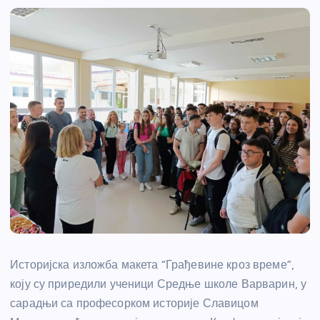
Историјска изложба макета “Грађевине кроз време”,
коју су приредили ученици Средње школе Варварин, у
сарадњи са професорком историје Славицом