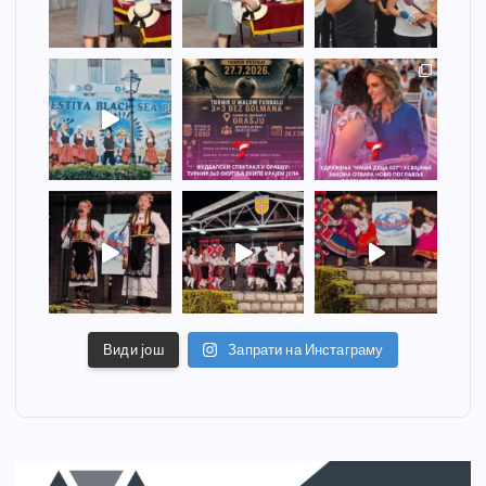
Види још
Запрати на Инстаграму