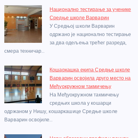
e
e
er
s
a
e
e
Национално тестирање за ученике
b
n
A
g
st
Средње школе Варварин
o
g
p
e
У Средњој школи Варварин
o
er
p
одржано је национално тестирање
за два одељења трећег разреда,
k
смера техничар…
Кошаркашка екипа Средње школе
Варварин освојила друго место на
Међуокружном такмичењу
На Међуокружном такмичењу
средњих школа у кошарци
одржаном у Нишу, кошаркашице Средње школе
Варварин освојиле…