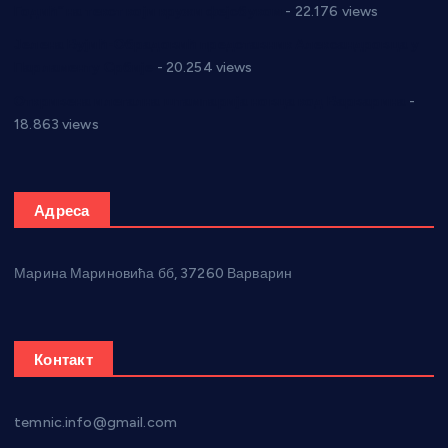
Годић” на текст који кружи фејсбуком
- 22.176 views
Јелена Вујић-Обрадовић представник Александровца у
Парламенту Србије
- 20.254 views
Откривена илегална штампарија новца код Варварина
-
18.863 views
Адреса
Марина Мариновића бб, 37260 Варварин
Контакт
temnic.info@gmail.com