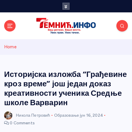
S
k
i
p
t
o
Темнићки
c
Home
o
n
информативн
t
e
Историјска изложба “Грађевине
и портал
n
кроз време” још један доказ
t
креативности ученика Средње
школе Варварин
Никола Петровић
Образовање
јун 16, 2024
0 Comments