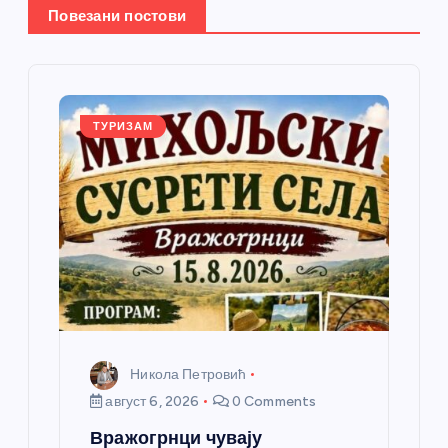
Повезани постови
ч
л
а
ТУРИЗАМ
н
к
а
Никола Петровић
август 6, 2026
0 Comments
Вражогрнци чувају