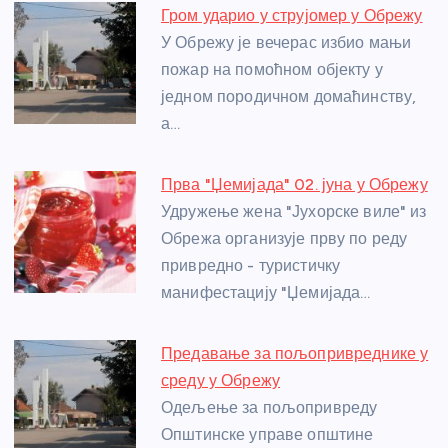
e
e
er
s
a
e
e
Гром ударио у струјомер у Обрежу
b
n
A
g
st
У Обрежу је вечерас избио мањи
o
g
p
e
пожар на помоћном објекту у
o
er
p
једном породичном домаћинству,
а…
k
Прва "Џемијада" 02. јуна у Обрежу
Удружење жена "Јухорске виле" из
Обрежа организује прву по реду
привредно - туристичку
манифестацију "Џемијада…
Предавање за пољопривреднике у
среду у Обрежу
Одељење за пољопривреду
Општинске управе општине