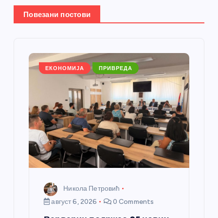
е
Повезани постови
ч
л
а
ЕКОНОМИЈА
ПРИВРЕДА
н
к
а
Никола Петровић
август 6, 2026
0 Comments