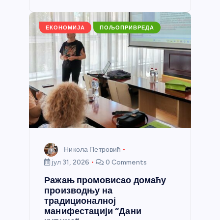
st
o
er
p
k
ЕКОНОМИЈА
ПОЉОПРИВРЕДА
Никола Петровић
јул 31, 2026
0 Comments
Ражањ промовисао домаћу
производњу на
традиционалној
манифестацији “Дани