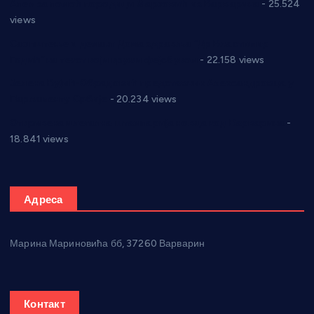
Апел за помоћ породици Марковић из Варварина
- 25.524
views
Саопштење и демант Дома здравља “Др Властимир
Годић” на текст који кружи фејсбуком
- 22.158 views
Јелена Вујић-Обрадовић представник Александровца у
Парламенту Србије
- 20.234 views
Откривена илегална штампарија новца код Варварина
-
18.841 views
Адреса
Марина Мариновића бб, 37260 Варварин
Контакт