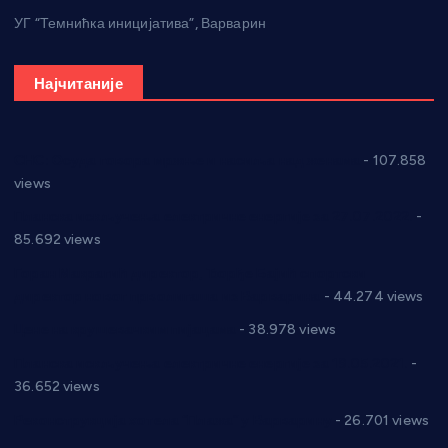
УГ “Темнићка иницијатива”, Варварин
Најчитаније
СНС: Осуда говора мржње и насиља над женама
- 107.858
views
Планска искључења електричне енергије за 27.07.2022.
-
85.692 views
Горан Макрагић директор, Ђорђе Бајић спортски
директор новог прволигаша из Варварина
- 44.274 views
Цене на крушевачким пијацама
- 38.978 views
Планска искључења електричне енергије за 19.05.2021.
-
36.652 views
Реконструкција хотела “Плажа” у Варварину
- 26.701 views