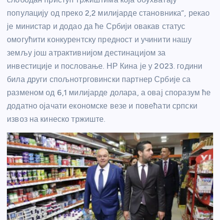
популацију од преко 2,2 милијарде становника”, рекао
је министар и додао да ће Србији овакав статус
омогућити конкурентску предност и учинити нашу
земљу још атрактивнијом дестинацијом за
инвестиције и пословање. НР Кина је у 2023. години
била други спољнотрговински партнер Србије са
разменом од 6,1 милијарде долара, а овај споразум ће
додатно ојачати економске везе и повећати српски
извоз на кинеско тржиште.