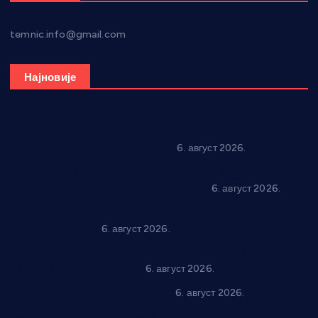
temnic.info@gmail.com
Најновије
Вражогрнци чувају традицију: “Михољски сусрети села”
уз спортска надметања и забаву
6. август 2026.
Варварин подржао 25 нових предузетника: За
самозапошљавање по 380.000 динара
6. август 2026.
“Трстеник на Морави” од 10. до 16. августа: Богат програм
за све генерације
6. август 2026.
“Да се ради и гради по твом”: Трстеник улаже 4 милиона
динара у пројекте грађана
6. август 2026.
In memoriam: Тања Вилотијевић
6. август 2026.
Даница Петровић оживљава лик и дело Десанке