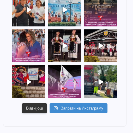
Види још
Запрати на Инстаграму