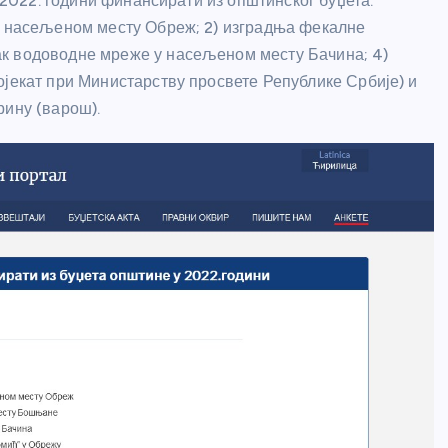
у 2022. години финансирати из општинског буџета.
 у насељеном месту Обреж; 2) изградња фекалне
ак водоводне мреже у насељеном месту Бачина; 4)
ојекат при Министарству просвете Републике Србије) и
рину (варош).