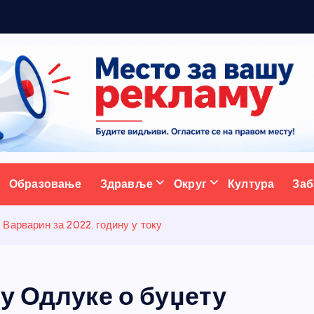
ж
у
ативни портал
Образовање
Здравље
Округ
Култура
Заб
Варварин за 2022. годину у току
у Одлуке о буџету