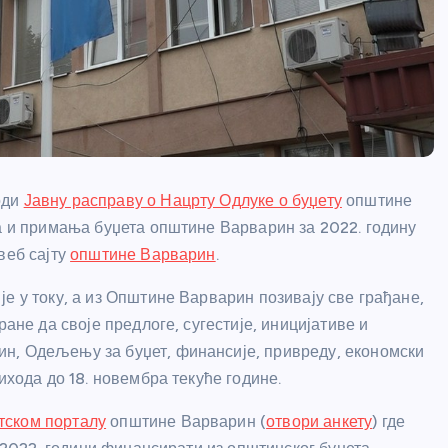
оди
Јавну расправу о Нацрту Одлуке о буџету
општине
да и примања буџета општине Варварин за 2022. годину
веб сајту
општине Варварин
.
е у току, а из Општине Варварин позивају све грађане,
ране да своје предлоге, сугестије, иницијативе и
н, Одељењу за буџет, финансије, привреду, економски
ихода до 18. новембра текуће године.
тском порталу
општине Варварин (
отвори анкету
) где