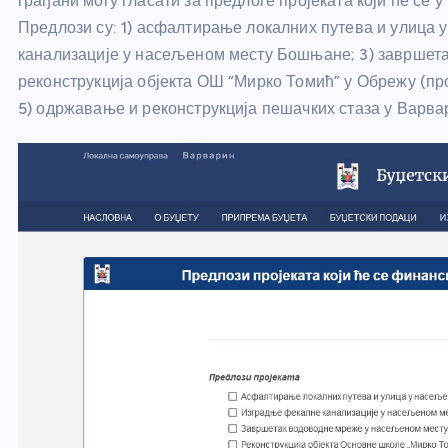
грађани могу гласати за предлоге пројеката који ће се 
Предлози су: 1) асфалтирање локалних путева и улица
канализације у насељеном месту Бошњане; 3) завршет
реконструкција објекта ОШ “Мирко Томић” у Обрежу (пр
5) одржавање и реконструкција пешачких стаза у Варва