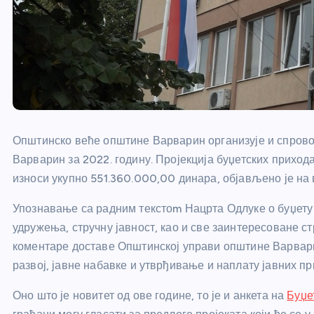
Општинско веће општине Варварин организује и спров
Варварин за 2022. годину. Пројекција буџетских прихо
износи укупно 551.360.000,00 динара, објављено је на 
Упознавање са радним текстоm Нацрта Одлуке о буџету ј
удружења, стручну јавност, као и све заинтересоване ст
коментаре доставе Општинској управи општине Варвари
развој, јавне набавке и утврђивање и наплату јавних пр
Оно што је новитет од ове године, то је и анкета на
Буџе