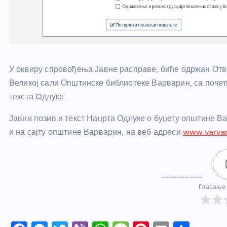
У оквиру спровођења Јавне расправе, биће одржан Отво
Великој сали Општинске библиотеке Варварин, са почетк
текста Oдлуке.
Јавни позив и текст Нацрта Одлуке о буџету општине В
и на сајту општине Варварин, на веб адреси
www.varvari
Гласање 