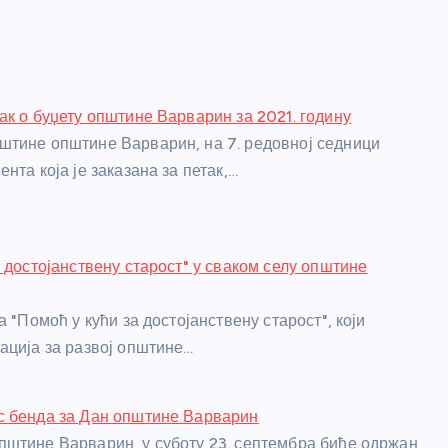
ак о буџету општине Варварин за 2021. годину
тине општине Варварин, на 7. редовној седници
нта која је заказана за петак,…
а достојанствену старост" у сваком селу општине
а "Помоћ у кући за достојанствену старост", који
ација за развој општине…
с бенда за Дан општине Варварин
штине Варварин, у суботу 23. септембра биће одржан