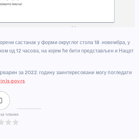
рени састанак у форми округлог стола 18. новембра, у
ом од 12 часова, на којем ће бити представљен и Нацрт
арварин за 2022. годину заинтересовани могу погледати
n.ls.gov.rs
.
0
за чланке