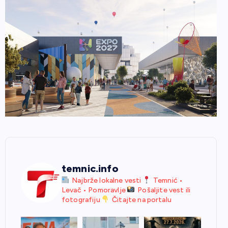
temnic.info
Najbrže lokalne vesti
Temnić •
Levač • Pomoravlje
Pošaljite vest ili
fotografiju
Čitajte na portalu