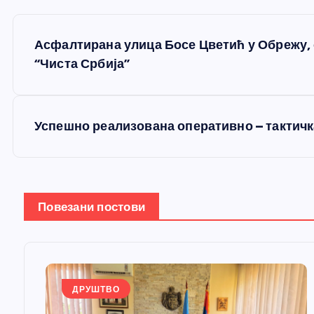
К
Асфалтирана улица Босе Цветић у Обрежу, о
р
“Чиста Србија”
е
Успешно реализована оперативно – тактичк
т
а
Повезани постови
њ
е
ДРУШТВО
ч