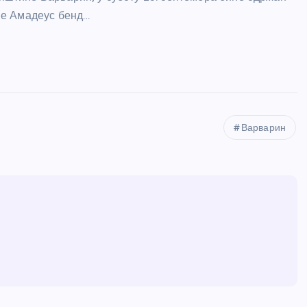
пе Амадеус бенд…
Варварин