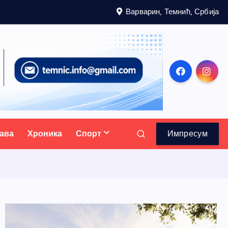
Варварин, Темнић, Србија
ава
Хроника
Спорт
Импресум