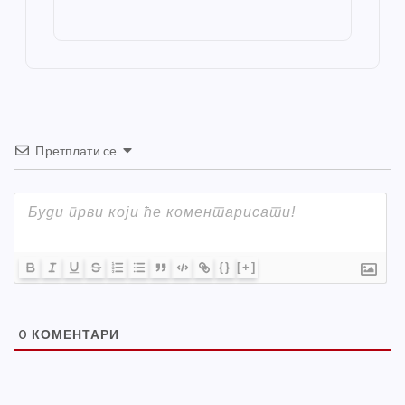
o
g
p
e
st
o
er
p
k
Претплати се
{}
[+]
0
КОМЕНТАРИ