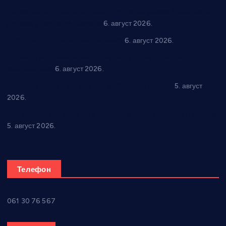
“Да се ради и гради по твом”: Трстеник улаже 4 милиона
динара у пројекте грађана
6. август 2026.
In memoriam: Тања Вилотијевић
6. август 2026.
Даница Петровић оживљава лик и дело Десанке
Максимовић
6. август 2026.
Александровац спреман за 61. “Жупску бербу”
5. август
2026.
Нова игралишта стижу у Бошњане, Доњи Катун и Парцане
5. август 2026.
Телефон
061 30 76 567