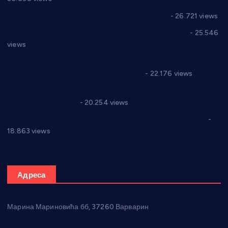
Реконструкција хотела “Плажа” у Варварину
- 26.721 views
Апел за помоћ породици Марковић из Варварина
- 25.546
views
Саопштење и демант Дома здравља “Др Властимир
Годић” на текст који кружи фејсбуком
- 22.176 views
Јелена Вујић-Обрадовић представник Александровца у
Парламенту Србије
- 20.254 views
Откривена илегална штампарија новца код Варварина
-
18.863 views
Адреса
Марина Мариновића бб, 37260 Варварин