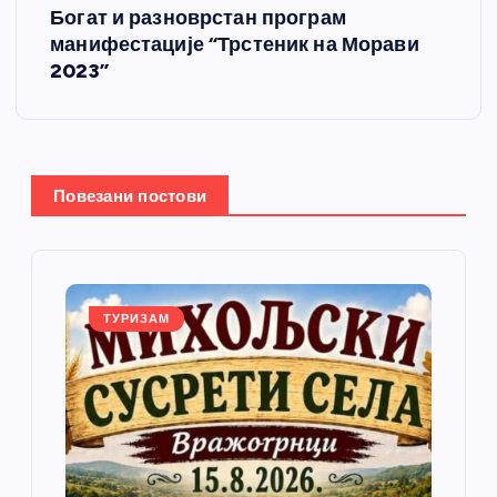
Богат и разноврстан програм
т
манифестације “Трстеник на Морави
2023”
а
њ
е
Повезани постови
ч
л
ТУРИЗАМ
а
н
к