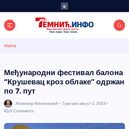
S
k
i
p
t
o
Темнићки
c
Home
o
n
информативн
t
e
Међународни фестивал балона
и портал
n
“Крушевац кроз облаке” одржан
t
по 7. пут
Живомир Миленковић
Туризам
август 2, 2023
0 Comments