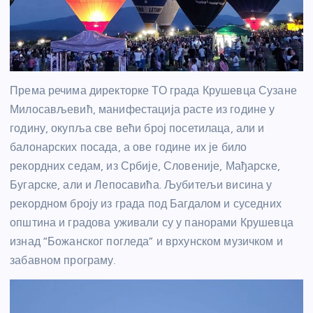
Према речима директорке ТО града Крушевца Сузане
Милосављевић, манифестација расте из године у
годину, окупља све већи број посетилаца, али и
балонарских посада, а ове године их је било
рекордних седам, из Србије, Словеније, Мађарске,
Бугарске, али и Лепосавића. Љубитељи висина у
рекордном броју из града под Багдалом и суседних
општина и градова уживали су у панорами Крушевца
изнад “Божанског погледа” и врхунском музичком и
забавном програму.