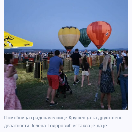
Помоћница градоначелнице Крушевца за друштвене
делатности Јелена Тодоровић истакла је да је