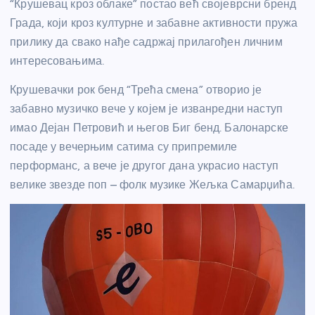
“Крушевац кроз облаке” постао већ својеврсни бренд
Града, који кроз културне и забавне активности пружа
прилику да свако нађе садржај прилагођен личним
интересовањима.
Крушевачки рок бенд “Трећа смена” отворио је
забавно музичко вече у којем је изванредни наступ
имао Дејан Петровић и његов Биг бенд. Балонарске
посаде у вечерњим сатима су припремиле
перформанс, а вече је другог дана украсио наступ
велике звезде поп – фолк музике Жељка Самарџића.