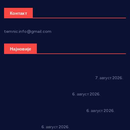
Контакт
temnic.info@gmail.com
Најновије
Општина Ћићевац наставља да подржава предузетнике:
10 нових субвенција за самозапошљавање
7. август 2026.
Вражогрнци чувају традицију: “Михољски сусрети села”
уз спортска надметања и забаву
6. август 2026.
Варварин подржао 25 нових предузетника: За
самозапошљавање по 380.000 динара
6. август 2026.
“Трстеник на Морави” од 10. до 16. августа: Богат програм
за све генерације
6. август 2026.