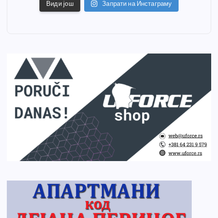
Види још
Запрати на Инстаграму