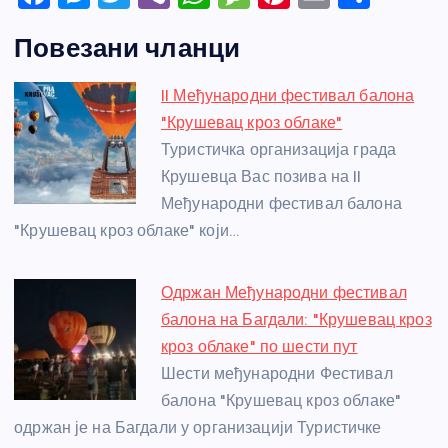
a
e
w
b
h
e
nt
m
h
Повезани чланци
c
ss
itt
er
at
ss
er
ail
ar
e
e
er
s
a
e
e
II Међународни фестивал балона
b
n
A
g
st
"Крушевац кроз облаке"
o
g
p
e
Туристичка организација града
o
er
p
Крушевца Вас позива на II
Међународни фестивал балона
k
"Крушевац кроз облаке" који…
Одржан Међународни фестивал
балона на Багдали: "Крушевац кроз
кроз облаке" по шести пут
Шести међународни Фестивал
балона "Крушевац кроз облаке"
одржан је на Багдали у организацији Туристичке