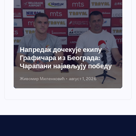
Спортски центар “Ћићевац”
добија савремени систем
грејања
Никола Петровић
јул 31, 2026