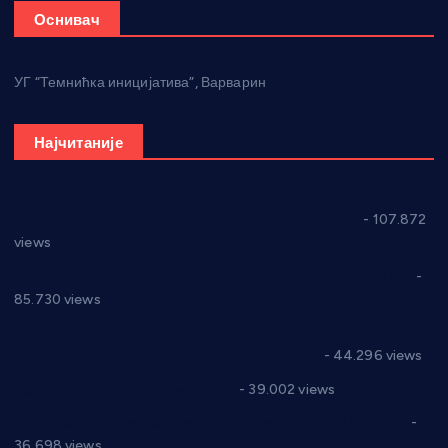
Оснивач
УГ “Темнићка иницијатива”, Варварин
Најчитаније
СНС: Осуда говора мржње и насиља над женама
- 107.872
views
Планска искључења електричне енергије за 27.07.2022.
-
85.730 views
Горан Макрагић директор, Ђорђе Бајић спортски
директор новог прволигаша из Варварина
- 44.296 views
Цене на крушевачким пијацама
- 39.002 views
Планска искључења електричне енергије за 19.05.2021.
-
36.698 views