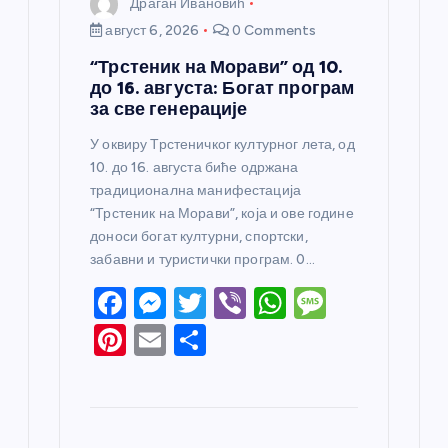
Драган Ивановић
август 6, 2026
0 Comments
“Трстеник на Морави” од 10.
до 16. августа: Богат програм
за све генерације
У оквиру Трстеничког културног лета, од
10. до 16. августа биће одржана
традиционална манифестација
“Трстеник на Морави”, која и ове године
доноси богат културни, спортски,
забавни и туристички програм. 0…
F
M
T
Vi
W
M
a
e
w
b
h
e
Pi
E
S
c
ss
itt
er
at
ss
nt
m
h
e
e
er
s
a
er
ail
ar
b
n
A
g
e
e