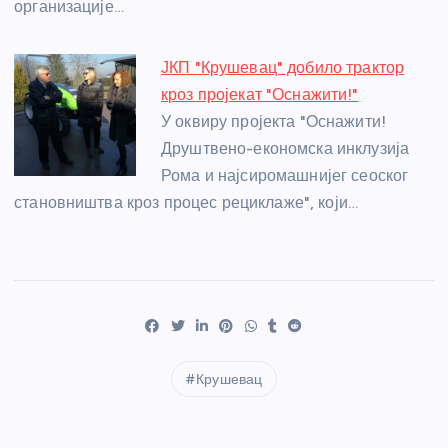
организације…
ЈКП "Крушевац" добило трактор
кроз пројекат "Оснажити!"
У оквиру пројекта "Оснажити!
Друштвено-економска инклузија
Рома и најсиромашнијег сеоског
становништва кроз процес рециклаже", који…
Крушевац