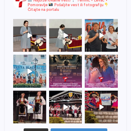
Najbrže lokalne vesti
Temnić • Levač •
Pomoravlje
Pošaljite vest ili fotografiju
Čitajte na portalu