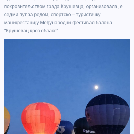
покровитељством града Крушевца, организовала је
седми пут за редом, спортско – туристичку
манифестацију Међународни фестивал балона
“Крушевац кроз облаке”.