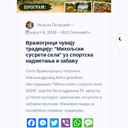
а
Никола Петровић
август 6, 2026
0 Comments
Вражогрнци чувају
традицију: “Михољски
сусрети села” уз спортска
надметања и забаву
Село Вражогрнци у општини
Александровац биће домаћин
овогодишњих “Михољских сусрета села
2026”, који ће бити одржани 15. августа,
уз богат културно-уметнички, спортски и
забавни програм. Манифестација је
посвећена очувању традиције,…
F
M
T
Vi
W
M