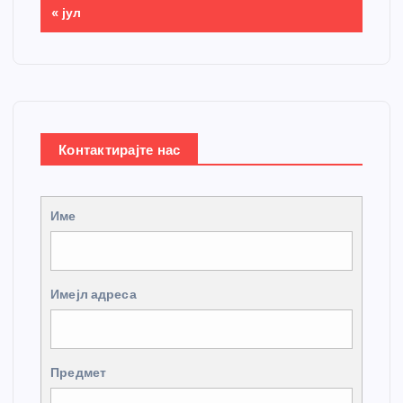
« јул
Контактирајте нас
Име
Имејл адреса
Предмет