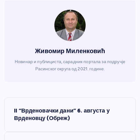
Живомир Миленковић
Новинар и публициста, сарадник портала за подручје
Расинског округа од 2021. године.
К
II “Врденовачки дани” 6. августа у
р
Врденовцу (Обреж)
е