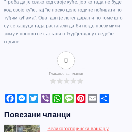
“треба да је свако код своје куће, јер ко тада не буде
код своје куће, тај ће преко целе године ноћивати по
туђим кућама”. Овај дан је легендаран и по томе што
су се хајдуци тада растајали да би негде презимили
зиму и поново се састали о Ђурђевдану следеће
године.
0
Гласање за чланке
F
M
T
Vi
W
M
Pi
E
S
a
e
w
b
h
e
nt
m
h
Повезани чланци
c
ss
itt
er
at
ss
er
ail
ar
e
e
er
s
a
e
e
Великогоспојински вашар у