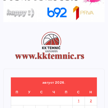
август 2026.
П
У
С
Ч
П
С
Н
1
2