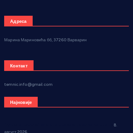
Адреса
Марина Мариновића бб, 37260 Варварин
Контакт
temnic.info@gmail.com
Најновије
“Долина Бачине” кренула у уређење кутка за младе
8.
август 2026.