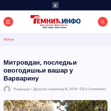
S
k
i
p
t
o
Темнићки
c
Home
o
n
информативн
t
e
Митровдан, последњи
и портал
n
овогодишњи вашар у
t
Варварину
Редакција
Друштво
новембар 8, 2019
0 Comments