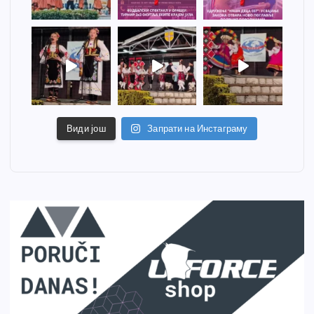
Види још
Запрати на Инстаграму