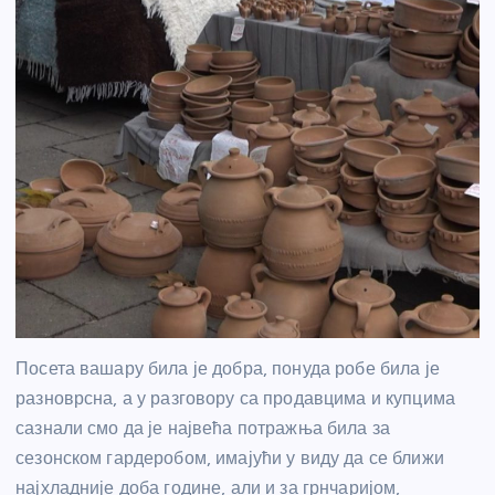
Посета вашару била је добра, понуда робе била је
разноврсна, а у разговору са продавцима и купцима
сазнали смо да је највећа потражња била за
сезонском гардеробом, имајући у виду да се ближи
најхладније доба године, али и за грнчаријом,