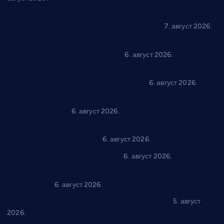
Општина Ћићевац наставља да подржава предузетнике:
10 нових субвенција за самозапошљавање
7. август 2026.
Вражогрнци чувају традицију: “Михољски сусрети села”
уз спортска надметања и забаву
6. август 2026.
Варварин подржао 25 нових предузетника: За
самозапошљавање по 380.000 динара
6. август 2026.
“Трстеник на Морави” од 10. до 16. августа: Богат програм
за све генерације
6. август 2026.
“Да се ради и гради по твом”: Трстеник улаже 4 милиона
динара у пројекте грађана
6. август 2026.
In memoriam: Тања Вилотијевић
6. август 2026.
Даница Петровић оживљава лик и дело Десанке
Максимовић
6. август 2026.
Александровац спреман за 61. “Жупску бербу”
5. август
2026.