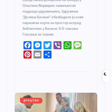
Општине Варварин намењеном
подршци удружењима, Удружење
“Долина Бачине” обезбедило је нове
парковске клупе за простор испред
библиотеке у Бачини. 0 0 гласова
Гласање за чланке
F
M
T
Vi
W
M
a
e
w
b
h
e
Pi
E
S
c
ss
itt
er
at
ss
nt
m
h
e
e
er
s
a
er
ail
ar
b
n
A
g
e
e
o
g
p
e
st
o
er
p
k
ДРУШТВО