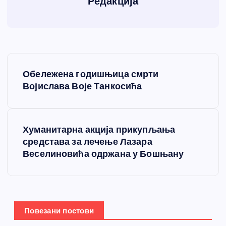
Редакција
К
Обележена годишњица смрти
р
Војислава Воје Танкосића
е
Хуманитарна акција прикупљања
т
средстава за лечење Лазара
Веселиновића одржана у Бошњану
а
њ
е
Повезани постови