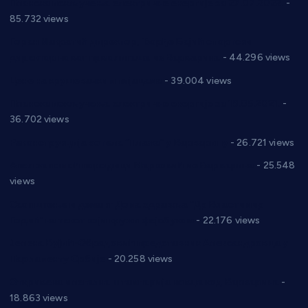
Планска искључења електричне енергије за 27.07.2022.
-
85.732 views
Горан Макрагић директор, Ђорђе Бајић спортски
директор новог прволигаша из Варварина
- 44.296 views
Цене на крушевачким пијацама
- 39.004 views
Планска искључења електричне енергије за 19.05.2021.
-
36.702 views
Реконструкција хотела “Плажа” у Варварину
- 26.721 views
Апел за помоћ породици Марковић из Варварина
- 25.548
views
Саопштење и демант Дома здравља “Др Властимир
Годић” на текст који кружи фејсбуком
- 22.176 views
Јелена Вујић-Обрадовић представник Александровца у
Парламенту Србије
- 20.258 views
Откривена илегална штампарија новца код Варварина
-
18.863 views