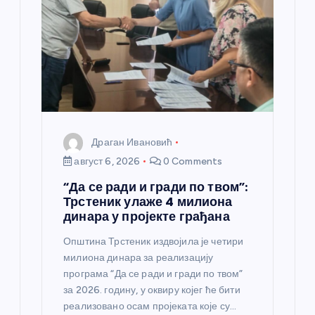
Драган Ивановић
август 6, 2026
0 Comments
“Да се ради и гради по твом”:
Трстеник улаже 4 милиона
динара у пројекте грађана
Општина Трстеник издвојила је четири
милиона динара за реализацију
програма “Да се ради и гради по твом”
за 2026. годину, у оквиру којег ће бити
реализовано осам пројеката које су…