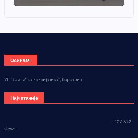
Оснивач
УГ “Темнићка иницијатива”, Варварин
Најчитаније
СНС: Осуда говора мржње и насиља над женама
- 107.872
views