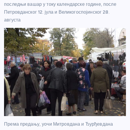
последњи вашар у току календарске године, после
Петровданског 12. јула и Великогоспојинског 28.
августа
Према предању, уочи Митровдана и Ђурђевдана