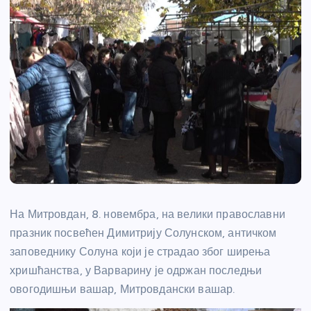
На Митровдан, 8. новембра, на велики православни
празник посвећен Димитрију Солунском, античком
заповеднику Солуна који је страдао због ширења
хришћанства, у Варварину је одржан последњи
овогодишњи вашар, Митровдански вашар.