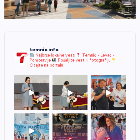
temnic.info
Najbrže lokalne vesti
Temnić • Levač •
Pomoravlje
Pošaljite vest ili fotografiju
Čitajte na portalu