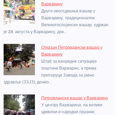
b
n
A
g
st
Варварину
o
g
p
e
Други овогодишњи вашар у
o
er
p
Варварину, традиционални
Великогоспојински вашар, одржан
k
је 28. августа у Варварину, док…
Отказан Петровдански вашар у
Варварину
Штаб за ванредне ситуације
општине Варварин, а према
препоруци Завода за јавно
здравље (ЗЗЈЗ), донео…
Петровдански вашар у Варварину
У центру Варварина, на велики
црквени и народни празник