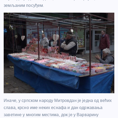
земљаним посуђем.
Иначе, у српском народу Митровдан је једна од већих
слава, крсно име неких еснафа и дан одржавања
заветине у многим местима, док је у Варварину