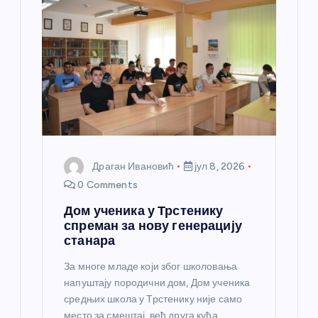
Драган Ивановић
јул 8, 2026
0 Comments
Дом ученика у Трстенику
спреман за нову генерацију
станара
За многе младе који због школовања
напуштају породични дом, Дом ученика
средњих школа у Трстенику није само
место за смештај, већ друга кућа,