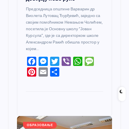
Председница општине Варварин др
Виолета Лутовац Ђурђевић, заједно са
својим помоћником Немањом Чолићем,
посетила је Основну школу “Јован
Курсула”, где је са директорком школе
Александром Ракић обишла простор у
којем…
F
M
T
Vi
W
M
a
e
w
b
h
e
Pi
E
S
c
ss
itt
er
at
ss
nt
m
h
e
e
er
s
a
er
ail
ar
b
n
A
g
e
e
o
g
p
e
st
o
er
p
k
ОБРАЗОВАЊЕ