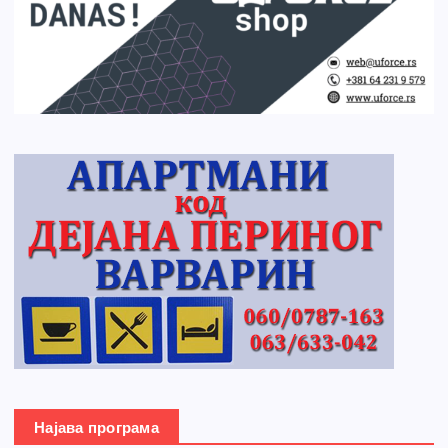
Најава програма