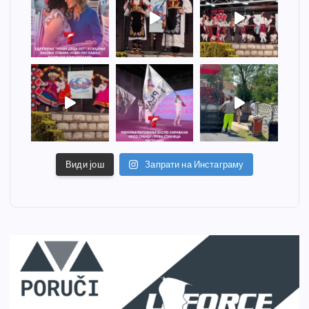
Види још
Запрати на Инстаграму