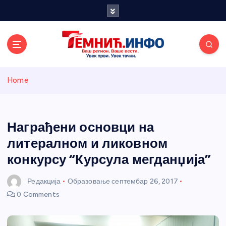
S
k
i
p
t
o
Темнићки
c
Home
o
n
информативн
t
e
Награђени основци на
и портал
n
литералном и ликовном
t
конкурсу “Курсула мегданџија”
Редакција
Образовање
септембар 26, 2017
0 Comments