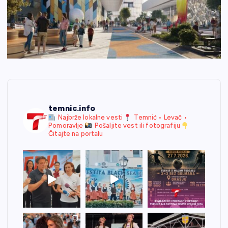
temnic.info
Najbrže lokalne vesti
Temnić • Levač •
Pomoravlje
Pošaljite vest ili fotografiju
Čitajte na portalu