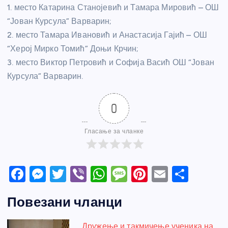
1. место Катарина Станојевић и Тамара Мировић – ОШ
“Јован Курсула” Варварин;
2. место Тамара Ивановић и Анастасија Гајић – ОШ
“Херој Мирко Томић” Доњи Крчин;
3. место Виктор Петровић и Софија Васић ОШ “Јован
Курсула” Варварин.
0
Гласање за чланке
F
M
T
Vi
W
M
Pi
E
S
a
e
w
b
h
e
nt
m
h
Повезани чланци
c
ss
itt
er
at
ss
er
ail
ar
e
e
er
s
a
e
e
Дружење и такмичење ученика на