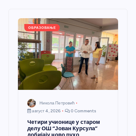
е
ч
л
ОБРАЗОВАЊЕ
а
н
к
а
Никола Петровић
август 4, 2026
0 Comments
Четири учионице у старом
делу ОШ “Јован Курсула”
добијају ново рухо