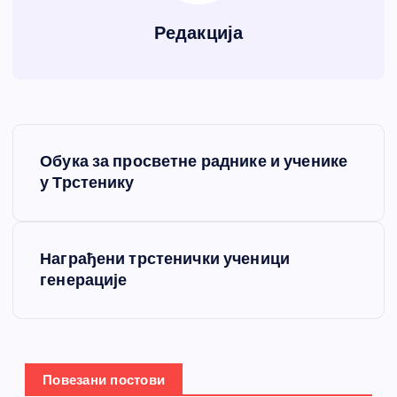
Редакција
К
Обука за просветне раднике и ученике
р
у Трстенику
е
Награђени трстенички ученици
т
генерације
а
њ
Повезани постови