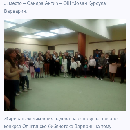
3. место – Сандра Антић – ОШ “Јован Курсула”
Варварин.
Жирирањем ликовних радова на основу расписаног
конкрса Општинске библиотеке Варврин на тему