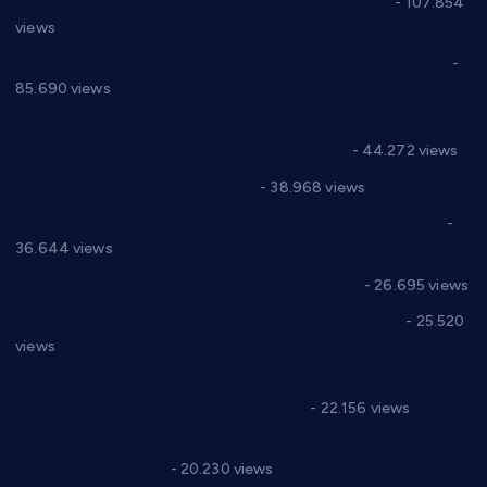
СНС: Осуда говора мржње и насиља над женама
- 107.854
views
Планска искључења електричне енергије за 27.07.2022.
-
85.690 views
Горан Макрагић директор, Ђорђе Бајић спортски
директор новог прволигаша из Варварина
- 44.272 views
Цене на крушевачким пијацама
- 38.968 views
Планска искључења електричне енергије за 19.05.2021.
-
36.644 views
Реконструкција хотела “Плажа” у Варварину
- 26.695 views
Апел за помоћ породици Марковић из Варварина
- 25.520
views
Саопштење и демант Дома здравља “Др Властимир
Годић” на текст који кружи фејсбуком
- 22.156 views
Јелена Вујић-Обрадовић представник Александровца у
Парламенту Србије
- 20.230 views