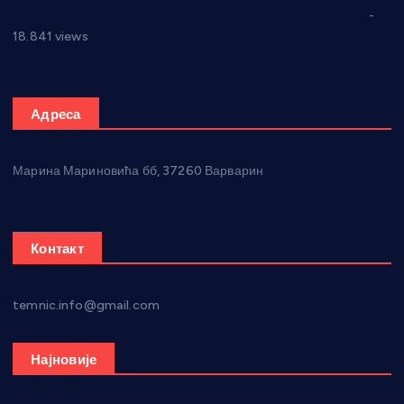
Откривена илегална штампарија новца код Варварина
-
18.841 views
Адреса
Марина Мариновића бб, 37260 Варварин
Контакт
temnic.info@gmail.com
Најновије