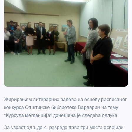
Жирирањем литерарних радова на основу расписаног
конкурса Општинске библиотеке Варварин на тему
“Курсула мегданџија” донешена је следећа одлука:
За узраст од 1. до 4. разреда прва три места освојили