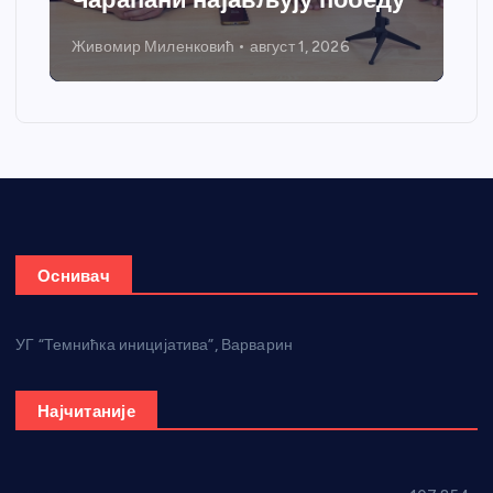
Живомир Миленковић
август 1, 2026
Оснивач
УГ “Темнићка иницијатива”, Варварин
Најчитаније