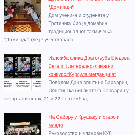
b
n
A
g
st
"Домијади"
o
g
p
e
Дом ученика и студената у
o
er
p
Трстенику био је домаћин
традиционалног такмичења
k
"Домијада" где је учествовало…
Изложба слика Драгољуба Бједова
Бега и II литерално-ликовни
конкурс "Курсула мегданџија"
Поводом Дана општине Варварин,
Општинска библиотека Варварин у
четвртак и петак, 21. и 22. септембра,…
На Сабору у Крушаку и старо и
младо
Руководство и чланови КУД