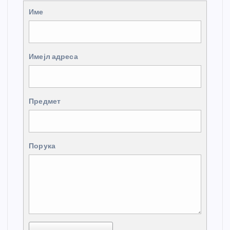
Име
Имејл адреса
Предмет
Порука