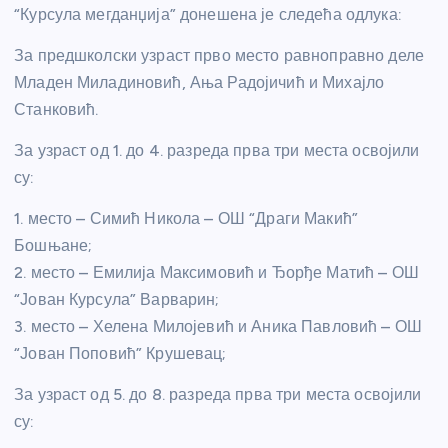
“Курсула мегданџија” донешена је следећа одлука:
За предшколски узраст прво место равноправно деле
Младен Миладиновић, Ања Радојичић и Михајло
Станковић.
За узраст од 1. до 4. разреда прва три места освојили
су:
1. место – Симић Никола – ОШ “Драги Макић”
Бошњане;
2. место – Емилија Максимовић и Ђорђе Матић – ОШ
“Јован Курсула” Варварин;
3. место – Хелена Милојевић и Аника Павловић – ОШ
“Јован Поповић” Крушевац;
За узраст од 5. до 8. разреда прва три места освојили
су: