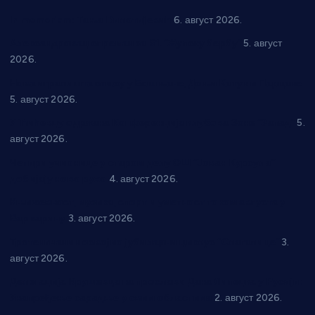
In memoriam: Тања Вилотијевић
6. август 2026.
Александровац спреман за 61. “Жупску бербу”
5. август
2026.
Нова игралишта стижу у Бошњане, Доњи Катун и Парцане
5. август 2026.
У Ћићевцу одржана Конференција клубова Зоне “Запад”
5.
август 2026.
Четири учионице у старом делу ОШ “Јован Курсула”
добијају ново рухо
4. август 2026.
Књижевност, музика, спорт и уметност током августа у
Варварину
3. август 2026.
Трстеничанин освојио јубиларни циклус “Слагалице”
3.
август 2026.
Делегација Крушевца на прослави Дана Липецка у Русији:
Унапређење сарадње у свим областима
2. август 2026.