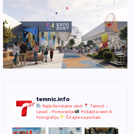
temnic.info
Najbrže lokalne vesti
Temnić •
Levač • Pomoravlje
Pošaljite vest ili
fotografiju
Čitajte na portalu