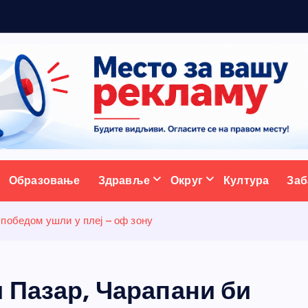
ативни портал
Образовање
Здравље
Округ
Култура
Заб
 победом ушли у плеј – оф зону
 Пазар, Чарапани би