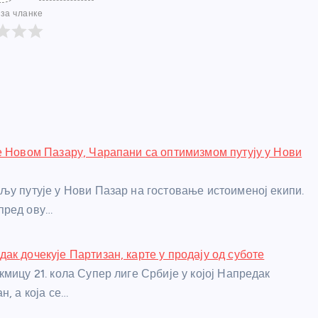
за чланке
е Новом Пазару, Чарапани са оптимизмом путују у Нови
љу путује у Нови Пазар на гостовање истоименој екипи.
пред ову…
ак дочекује Партизан, карте у продају од суботе
мицу 21. кола Супер лиге Србије у којој Напредак
н, а која се…