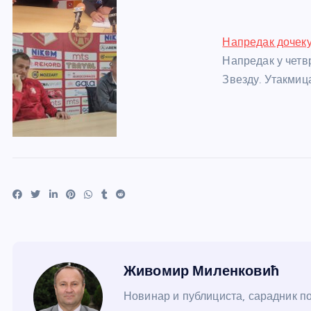
Напредак дочеку
Напредак у четв
Звезду. Утакмица
Живомир Миленковић
Новинар и публициста, сарадник пор