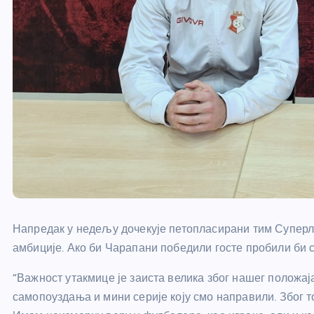
Напредак у недељу дочекује петопласирани тим Суперли
амбиције. Ако би Чарапани победили госте пробили би се
“Важност утакмице је заиста велика због нашег положаја
самопоуздања и мини серије коју смо направили. Због то