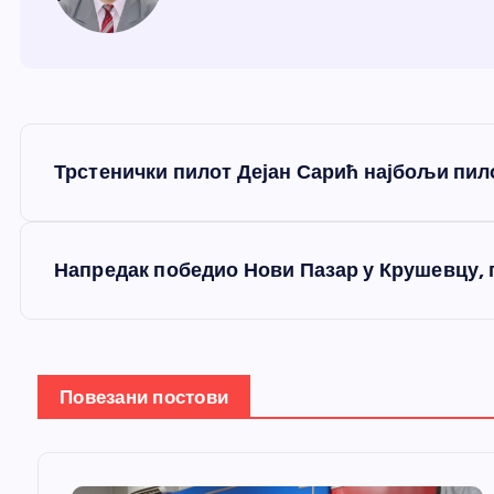
К
Трстенички пилот Дејан Сарић најбољи пило
р
е
Напредак победио Нови Пазар у Крушевцу, п
т
а
Повезани постови
њ