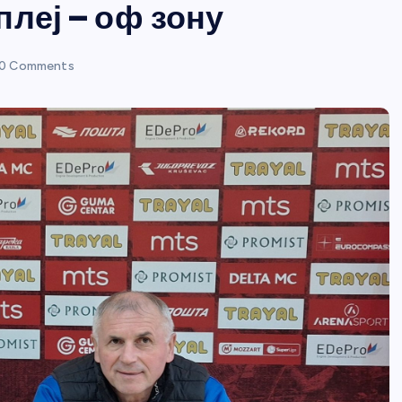
леј – оф зону
0 Comments