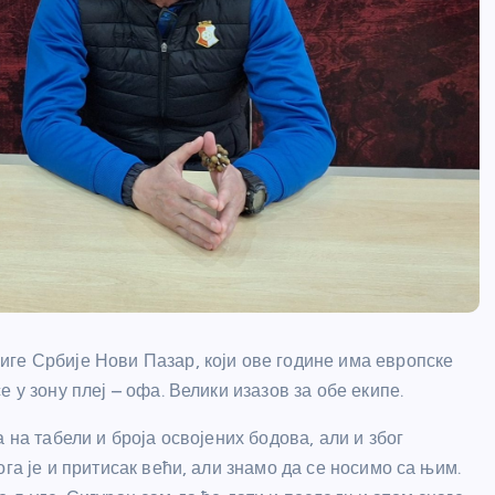
ге Србије Нови Пазар, који ове године има европске
 у зону плеј – офа. Велики изазов за обе екипе.
 на табели и броја освојених бодова, али и због
га је и притисак већи, али знамо да се носимо са њим.