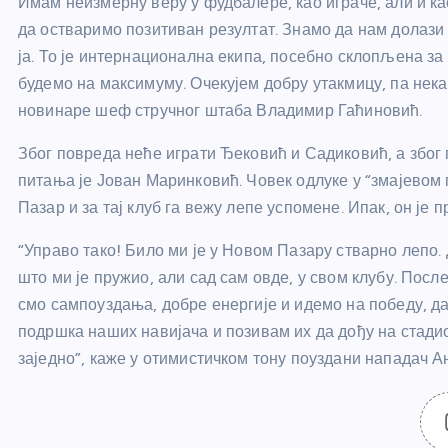
Имам неизмерну веру у фудбалере, као играче, али и ка
да остваримо позитиван резултат. Знамо да нам долази с
ја. То је интернационална екипа, посебно склопљена за
будемо на максимуму. Очекујем добру утакмицу, па нека
новинаре шеф стручног штаба Владимир Гаћиновић.
Због повреда неће играти Ђековић и Садиковић, а због
питања је Јован Маринковић. Човек одлуке у “змајевом 
Пазар и за тај клуб га вежу лепе успомене. Ипак, он је
“Управо тако! Било ми је у Новом Пазару стварно лепо.
што ми је пружио, али сад сам овде, у свом клубу. Посл
смо сампоуздања, добре енергије и идемо на победу, д
подршка наших навијача и позивам их да дођу на стадио
заједно”, каже у отимистичком тону поуздани нападач А