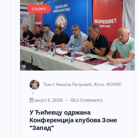
е
СПОРТ
ч
л
а
н
Текст: Никола Петровић, Фото: ФСРИС
к
август 5, 2026
0 Comments
а
У Ћићевцу одржана
Конференција клубова Зоне
“Запад”