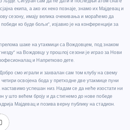
о људе. Сигуран сам да ће дати и последњи атом снаге
јајна екипа, а ако их неко познаје, знамо их Мајдевац и
 ову сезону, имају велика очекивања и мораћемо да
 победи ко буде бољи”, изјавио је на конференцији за
 прелома шаке на утакмици са Вождовцем, под знаком
гнезду” на Вождовцу у прошлој сезони је играо за Нови
 професионалац и Напретково дете.
 Добро смо играли и захвалан сам том клубу на свему
е четири освојена бода у претходне две утакмице пуни
а наставимо успешан низ. Надам се да неће изостати ни
н у што већем броју и да стигнемо до нове победе
ндрија Мајдевац и позива верну публику на стадион.
0