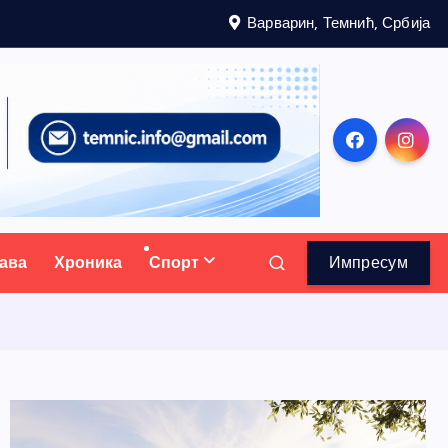
Варварин, Темнић, Србија
ава
Хроника
Спорт
Импресум