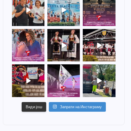
Види још
Запрати на Инстаграму