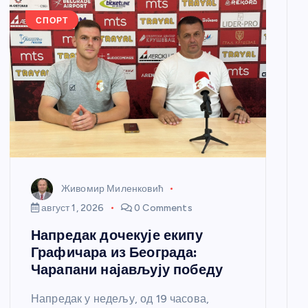
СПОРТ
Живомир Миленковић
август 1, 2026
0 Comments
Напредак дочекује екипу
Графичара из Београда:
Чарапани најављују победу
Напредак у недељу, од 19 часова,