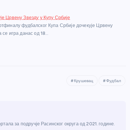
је Црвену Звезду у Купу Србије
ртфиналу фудбалског Купа Србије дочекује Црвену
 се игра данас од 18…
Крушевац
Фудбал
тала за подручје Расинског округа од 2021. године.