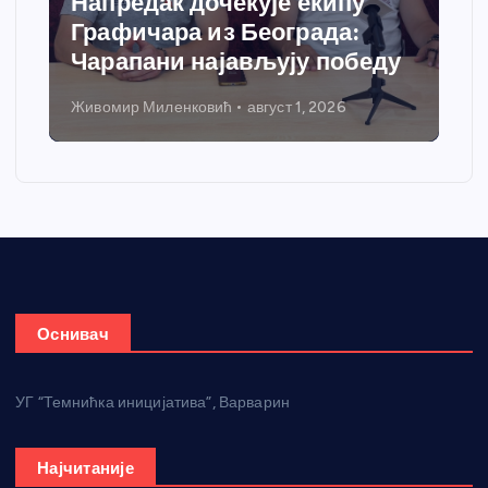
Напредак дочекује екипу
Графичара из Београда:
Чарапани најављују победу
Живомир Миленковић
август 1, 2026
Оснивач
УГ “Темнићка иницијатива”, Варварин
Најчитаније