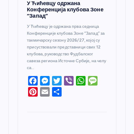
У Ћићевцу одржана
Конференција клубова Зоне
“Запад”
У Ћићевцу је одржана прва седница
Конференције клубова Зоне “Запад” за
такмичарску сезону 2026/27, којој су
присуствовали представници свих 12
клубова, руководство Фудбалског
савеза региона Источне Србије, на челу
са…
F
M
T
Vi
W
M
a
e
w
b
h
e
Pi
E
S
c
ss
itt
er
at
ss
nt
m
h
e
e
er
s
a
er
ail
ar
b
n
A
g
e
e
o
g
p
e
st