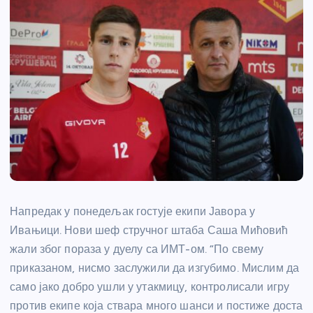
Напредак у понедељак гостује екипи Јавора у
Ивањици. Нови шеф стручног штаба Саша Мићовић
жали због пораза у дуелу са ИМТ-ом. “По свему
приказаном, нисмо заслужили да изгубимо. Мислим да
само јако добро ушли у утакмицу, контролисали игру
против екипе која ствара много шанси и постиже доста