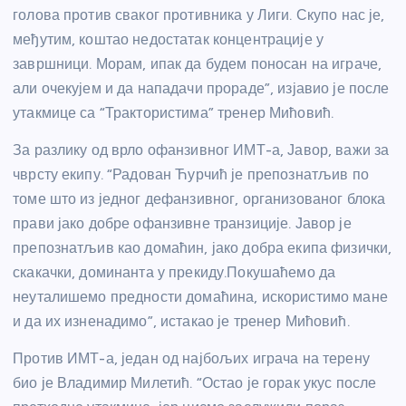
голова против сваког противника у Лиги. Скупо нас је,
међутим, коштао недостатак концентрације у
завршници. Морам, ипак да будем поносан на играче,
али очекујем и да нападачи прораде”, изјавио је после
утакмице са “Трактористима” тренер Мићовић.
За разлику од врло офанзивног ИМТ-а, Јавор, важи за
чврсту екипу. “Радован Ћурчић је препознатљив по
томе што из једног дефанзивног, организованог блока
прави јако добре офанзивне транзиције. Јавор је
препознатљив као домаћин, јако добра екипа физички,
скакачки, доминанта у прекиду.Покушаћемо да
неуталишемо предности домаћина, искористимо мане
и да их изненадимо”, истакао је тренер Мићовић.
Против ИМТ-а, један од најбољих играча на терену
био је Владимир Милетић. “Остао је горак укус после