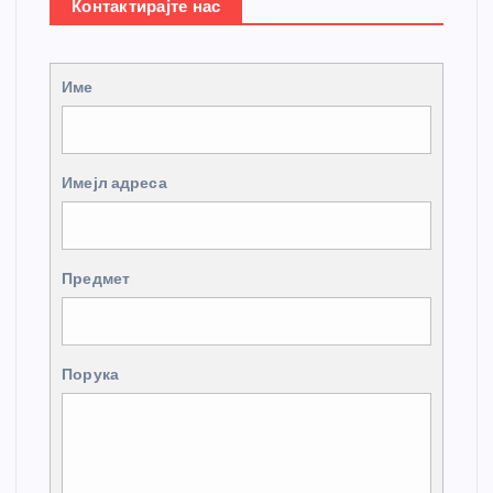
Контактирајте нас
Име
Имејл адреса
Предмет
Порука