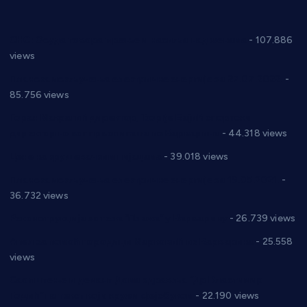
СНС: Осуда говора мржње и насиља над женама
- 107.886
views
Планска искључења електричне енергије за 27.07.2022.
-
85.756 views
Горан Макрагић директор, Ђорђе Бајић спортски
директор новог прволигаша из Варварина
- 44.318 views
Цене на крушевачким пијацама
- 39.018 views
Планска искључења електричне енергије за 19.05.2021.
-
36.732 views
Реконструкција хотела “Плажа” у Варварину
- 26.739 views
Апел за помоћ породици Марковић из Варварина
- 25.558
views
Саопштење и демант Дома здравља “Др Властимир
Годић” на текст који кружи фејсбуком
- 22.190 views