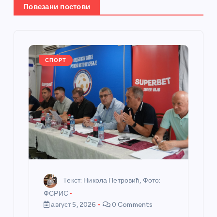
Повезани постови
е
ч
л
СПОРТ
а
н
к
а
Текст: Никола Петровић, Фото:
ФСРИС
август 5, 2026
0 Comments