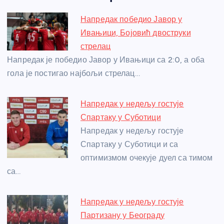
e
e
er
s
a
e
e
Напредак победио Јавор у
b
n
A
g
st
Ивањици, Бојовић двоструки
o
g
p
e
стрелац
o
er
p
Напредак је победио Јавор у Ивањици са 2:0, а оба
гола је постигао најбољи стрелац…
k
Напредак у недељу гостује
Спартаку у Суботици
Напредак у недељу гостује
Спартаку у Суботици и са
оптимизмом очекује дуел са тимом
са…
Напредак у недељу гостује
Партизану у Београду