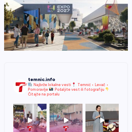
temnic.info
Najbrže lokalne vesti
Temnić • Levač •
Pomoravlje
Pošaljite vest ili fotografiju
Čitajte na portalu