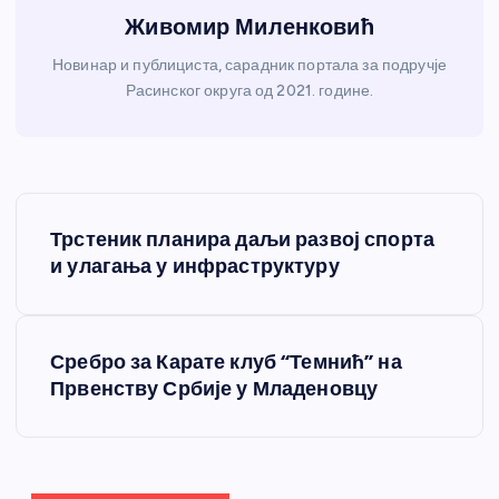
Живомир Миленковић
Новинар и публициста, сарадник портала за подручје
Расинског округа од 2021. године.
К
Трстеник планира даљи развој спорта
р
и улагања у инфраструктуру
е
Сребро за Карате клуб “Темнић” на
т
Првенству Србије у Младеновцу
а
њ