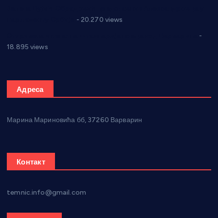
Јелена Вујић-Обрадовић представник Александровца у
Парламенту Србије
- 20.270 views
Откривена илегална штампарија новца код Варварина
-
18.895 views
Адреса
Марина Мариновића бб, 37260 Варварин
Контакт
temnic.info@gmail.com