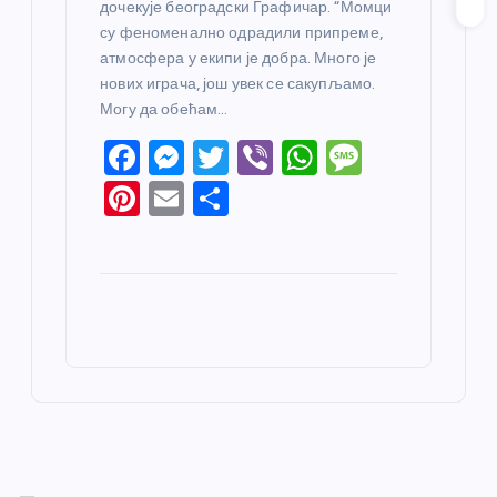
дочекује београдски Графичар. “Момци
су феноменално одрадили припреме,
атмосфера у екипи је добра. Много је
нових играча, још увек се сакупљамо.
Могу да обећам…
F
M
T
Vi
W
M
a
e
w
b
h
e
Pi
E
S
c
ss
itt
er
at
ss
nt
m
h
e
e
er
s
a
er
ail
ar
b
n
A
g
e
e
o
g
p
e
st
o
er
p
k