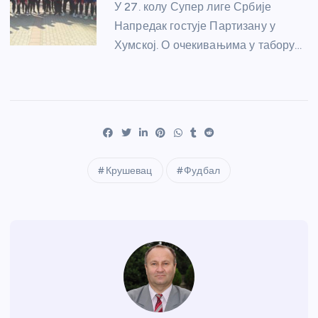
У 27. колу Супер лиге Србије
Напредак гостује Партизану у
Хумској. О очекивањима у табору…
Крушевац
Фудбал