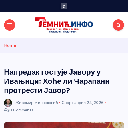
S
k
i
p
t
o
Темнићки
c
Home
o
n
информативн
t
e
Напредак гостује Јавору у
и портал
n
Ивањици: Хоће ли Чарапани
t
протрести Јавор?
Живомир Миленковић
Спорт
април 24, 2026
0 Comments