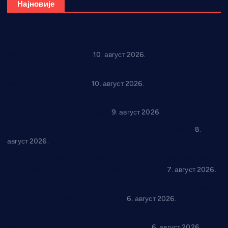
Најновије
Рок звуци крај средњовековне тврђаве: “Riff” бенд 15.
августа у Град Сталаћу
10. август 2026.
Спрема се рок спектакл у Варварину: “Трећа смена” 14.
августа у центру града
10. август 2026.
Вече за памћење у Брусу: “Trio Maracto” одушевио
публику на Градском базену
9. август 2026.
“Долина Бачине” кренула у уређење кутка за младе
8.
август 2026.
Општина Ћићевац наставља да подржава предузетнике:
10 нових субвенција за самозапошљавање
7. август 2026.
Вражогрнци чувају традицију: “Михољски сусрети села”
уз спортска надметања и забаву
6. август 2026.
Варварин подржао 25 нових предузетника: За
самозапошљавање по 380.000 динара
6. август 2026.