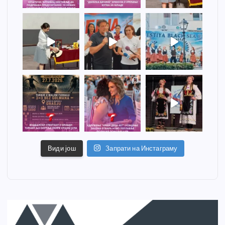
Види још
Запрати на Инстаграму