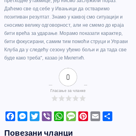
претходне утакмице, јер нисмо заслужили пораз.
Даћемо све од себе у Ивањици да остваримо
позитиван резултат. Знамо у каквој смо ситуацији и
сносимо велику одговорност, али не смемо до краја
бити врећа за ударање. Морамо показати карактер,
бити фокусирани, самим тим помоћи струци и Управи
Клуба да у следећу сезону уђемо бољи и да тада све
буде како треба”, казао је Милетић.
0
Гласање за чланке
F
M
T
Vi
W
M
Pi
E
S
a
e
w
b
h
e
nt
m
h
Повезани чланци
c
ss
itt
er
at
ss
er
ail
ar