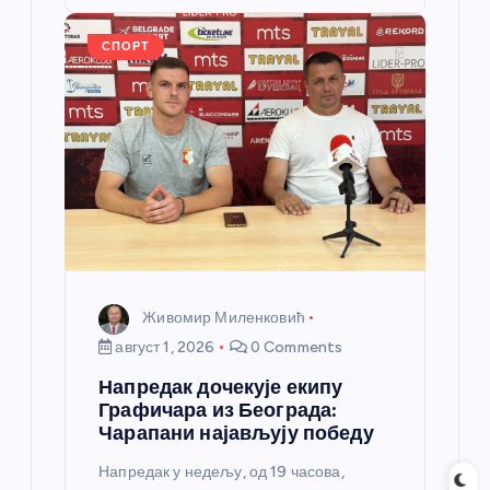
o
er
p
k
СПОРТ
Живомир Миленковић
август 1, 2026
0 Comments
Напредак дочекује екипу
Графичара из Београда:
Чарапани најављују победу
Напредак у недељу, од 19 часова,