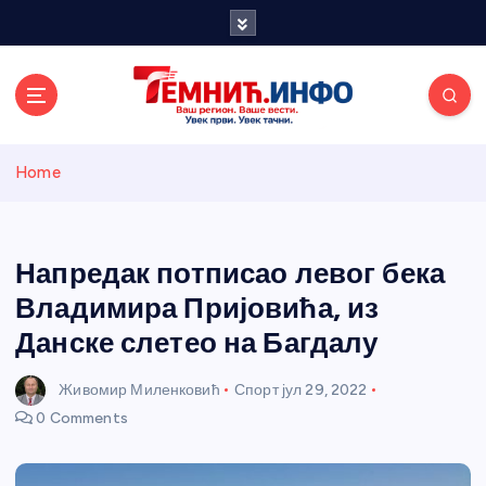
S
k
i
p
t
o
Темнићки
c
Home
o
n
информативн
t
e
Напредак потписао левог бека
и портал
n
Владимира Пријовића, из
t
Данске слетео на Багдалу
Живомир Миленковић
Спорт
јул 29, 2022
0 Comments