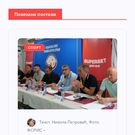
њ
Повезани постови
е
ч
л
СПОРТ
а
н
к
а
Текст: Никола Петровић, Фото:
ФСРИС