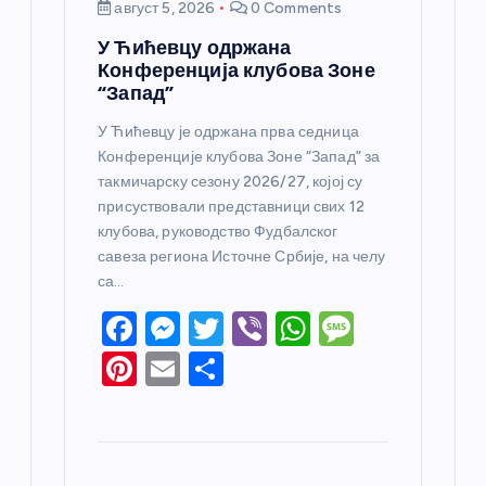
август 5, 2026
0 Comments
У Ћићевцу одржана
Конференција клубова Зоне
“Запад”
У Ћићевцу је одржана прва седница
Конференције клубова Зоне “Запад” за
такмичарску сезону 2026/27, којој су
присуствовали представници свих 12
клубова, руководство Фудбалског
савеза региона Источне Србије, на челу
са…
F
M
T
Vi
W
M
a
e
w
b
h
e
Pi
E
S
c
ss
itt
er
at
ss
nt
m
h
e
e
er
s
a
er
ail
ar
b
n
A
g
e
e