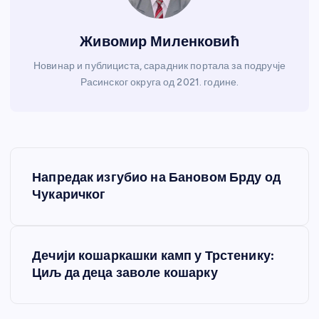
Живомир Миленковић
Новинар и публициста, сарадник портала за подручје
Расинског округа од 2021. године.
К
Напредак изгубио на Бановом Брду од
р
Чукаричког
е
Дечији кошаркашки камп у Трстенику:
т
Циљ да деца заволе кошарку
а