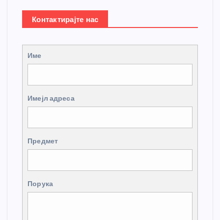
Контактирајте нас
Име
Имејл адреса
Предмет
Порука