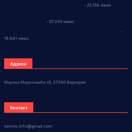
Годић” на текст који кружи фејсбуком
- 22.156 views
Јелена Вујић-Обрадовић представник Александровца у
Парламенту Србије
- 20.230 views
Откривена илегална штампарија новца код Варварина
-
18.841 views
Адреса
Марина Мариновића бб, 37260 Варварин
Контакт
temnic.info@gmail.com