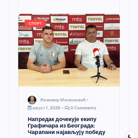
o
g
p
e
st
o
er
p
k
СПОРТ
Живомир Миленковић
август 1, 2026
0 Comments
Напредак дочекује екипу
Графичара из Београда:
Чарапани најављују победу