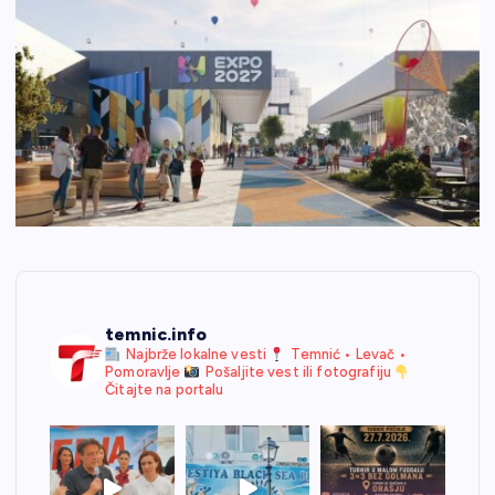
temnic.info
Najbrže lokalne vesti
Temnić • Levač •
Pomoravlje
Pošaljite vest ili fotografiju
Čitajte na portalu