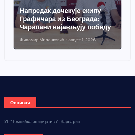
Напредак дочекује екипу
Графичара из Београда:
Чарапани најављују победу
Живомир Миленковић
август 1, 2026
Оснивач
УГ “Темнићка иницијатива”, Варварин