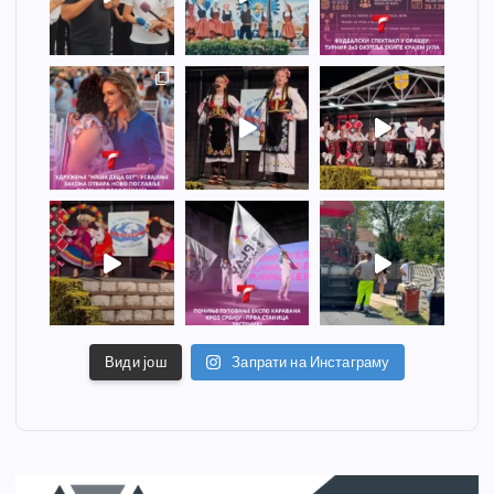
Види још
Запрати на Инстаграму