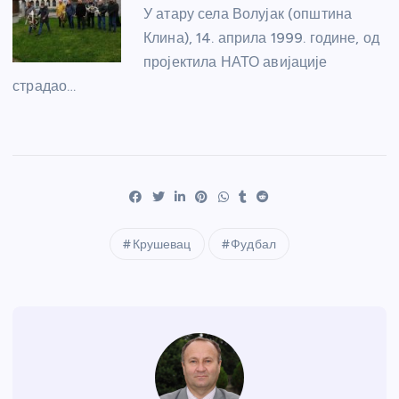
У атару села Волујак (општина
Клина), 14. априла 1999. године, од
пројектила НАТО авијације
страдао…
Крушевац
Фудбал