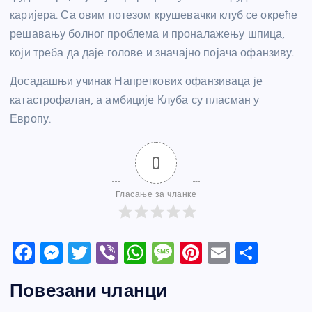
каријера. Са овим потезом крушевачки клуб се окреће
решавању болног проблема и проналажењу шпица,
који треба да даје голове и значајно појача офанзиву.
Досадашњи учинак Напреткових офанзиваца је
катастрофалан, а амбиције Клуба су пласман у
Европу.
0
Гласање за чланке
F
M
T
Vi
W
M
Pi
E
S
a
e
w
b
h
e
nt
m
h
Повезани чланци
c
ss
itt
er
at
ss
er
ail
ar