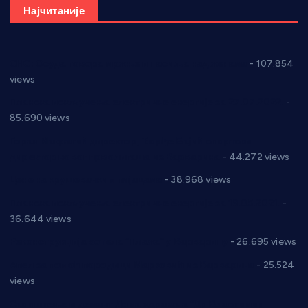
Најчитаније
СНС: Осуда говора мржње и насиља над женама
- 107.854
views
Планска искључења електричне енергије за 27.07.2022.
-
85.690 views
Горан Макрагић директор, Ђорђе Бајић спортски
директор новог прволигаша из Варварина
- 44.272 views
Цене на крушевачким пијацама
- 38.968 views
Планска искључења електричне енергије за 19.05.2021.
-
36.644 views
Реконструкција хотела “Плажа” у Варварину
- 26.695 views
Апел за помоћ породици Марковић из Варварина
- 25.524
views
Саопштење и демант Дома здравља “Др Властимир