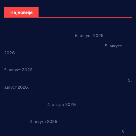
Најновије
In memoriam: Тања Вилотијевић
6. август 2026.
Александровац спреман за 61. “Жупску бербу”
5. август
2026.
Нова игралишта стижу у Бошњане, Доњи Катун и Парцане
5. август 2026.
У Ћићевцу одржана Конференција клубова Зоне “Запад”
5.
август 2026.
Четири учионице у старом делу ОШ “Јован Курсула”
добијају ново рухо
4. август 2026.
Књижевност, музика, спорт и уметност током августа у
Варварину
3. август 2026.
Трстеничанин освојио јубиларни циклус “Слагалице”
3.