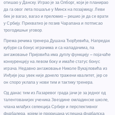
отишао у Данску. Играо је за Олборг, који је планирао
да га овог лета пошаље у Минск на позајмицу. Леви
бек је вагао, вагао и преломио – решио је да се врати
у Србију. Прихватио је позив Чарапана и потписао
трогодишњи уговор.
Према речима тренера Душана Ђорђевића, Напредак
кубури са бонус играчима и са нападачима, па
ангажовање Пријовића има дуплу функцију – појачаће
конкуренцију на левом боку и имаће статус бонус
играча. Недавно ангажовање Николе Вукајловића из
Инђије још увек није донело тражени квалитет, јер се
он споро уклапа у нови тим и тактику тренера.
Од данас тим из Лазаревог града јачи је за једног од
талентованијих ученика Звездине омладинске школе,
члана млађих селекција Србије и перспективног
фудбалера, којем је прорицана успешна фудбалска