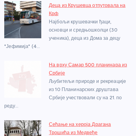
e
e
er
s
a
e
e
Деца из Крушевца отпутовала на
b
n
A
g
st
Крф
o
g
p
e
Најбољи крушевачки ђаци,
o
er
p
основци и средњошколци (30
ученика), деца из Дома за децу
k
"Јефимија" (4…
На врху Самар 500 планинара из
Србије
Љубитељи природе и рекреације
из 10 Планинарских друштава
Србије учествовали су на 21. по
реду…
Сећање на хероја Драгана
Трошића из Медвеђе