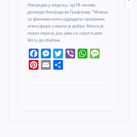
Напредак у недељу, од 19 часова,
дочекује београдски Графичар. “Момци
су феноменално одрадили припреме,
атмосфера у екипи је добра. Много је
нових играча, још увек се сакупљамо.
Могу да обећам…
F
M
T
Vi
W
M
a
e
w
b
h
e
Pi
E
S
c
ss
itt
er
at
ss
nt
m
h
e
e
er
s
a
er
ail
ar
b
n
A
g
e
e
o
g
p
e
st
o
er
p
k