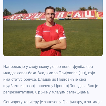
Напредак је у своју екипу довео новог фудбалера –
младог левог бека Владимира Пријовића (20), који
има статус бонуса. Владимир Пријовић је свој
фудбалски развој започео у Црвеној Звезди, а био је
репрезентативац Србије у млађим селекцијама.
Сениорску каријеру је започео у Графичару, а затим је