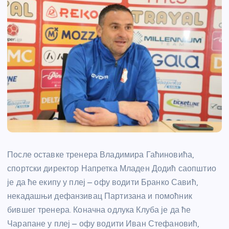
После оставке тренера Владимира Гаћиновића,
спортски директор Напретка Младен Додић саопштио
је да ће екипу у плеј – офу водити Бранко Савић,
некадашњи дефанзивац Партизана и помоћник
бившег тренера. Коначна одлука Клуба је да ће
Чарапане у плеј – офу водити Иван Стефановић,