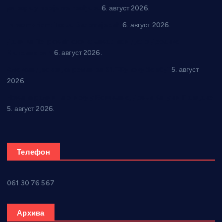
динара у пројекте грађана
6. август 2026.
In memoriam: Тања Вилотијевић
6. август 2026.
Даница Петровић оживљава лик и дело Десанке
Максимовић
6. август 2026.
Александровац спреман за 61. “Жупску бербу”
5. август
2026.
Нова игралишта стижу у Бошњане, Доњи Катун и Парцане
5. август 2026.
Телефон
061 30 76 567
Архива