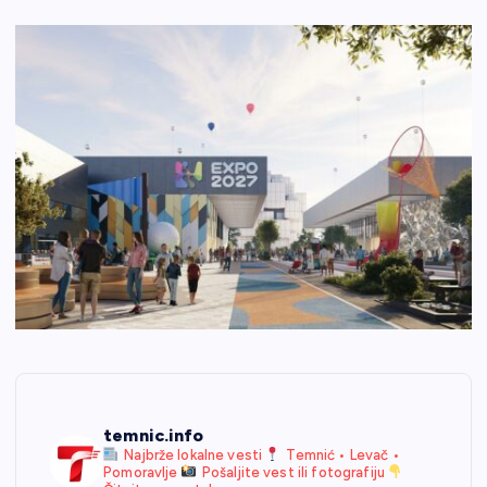
temnic.info
Najbrže lokalne vesti
Temnić • Levač •
Pomoravlje
Pošaljite vest ili fotografiju