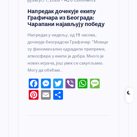
август 1, 2026
0 Comments
Напредак дочекује екипу
Графичара из Београда:
Чарапани најављују победу
Напредак у недељу, од 19 часова,
дочекује београдски Графичар. “Момци
су феноменално одрадили припреме,
атмосфера у екипи је добра. Много је
нових играча, још увек се сакупљамо.
Могу да обећам…
F
M
T
Vi
W
M
a
e
w
b
h
e
Pi
E
S
c
ss
itt
er
at
ss
nt
m
h
e
e
er
s
a
er
ail
ar
b
n
A
g
e
e
o
g
p
e
st