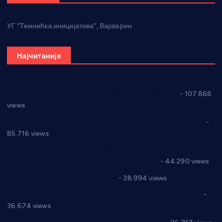
УГ “Темнићка иницијатива”, Варварин
Најчитаније
СНС: Осуда говора мржње и насиља над женама
- 107.868
views
Планска искључења електричне енергије за 27.07.2022.
-
85.716 views
Горан Макрагић директор, Ђорђе Бајић спортски
директор новог прволигаша из Варварина
- 44.290 views
Цене на крушевачким пијацама
- 38.994 views
Планска искључења електричне енергије за 19.05.2021.
-
36.674 views