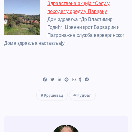
Здравствена акција "Селу у
походе" у среду у Парцану
Дом здравља "Др Властимир
Годић", Црвени крст Варварин и
Патронажна служба варваринског
Дома здравља настављају…
Крушевац
Фудбал