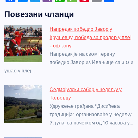
a
e
w
b
h
e
nt
m
h
Повезани чланци
c
ss
itt
er
at
ss
er
ail
ar
e
e
er
s
a
e
e
Напредак победио Јавор у
b
n
A
g
st
Крушевцу, победа за продор у плеј
o
g
p
e
- оф зону
o
er
p
Напредак је на свом терену
победио Јавор из Ивањице са 3:0 и
k
ушао у плеј…
Седмојулски сабор у недељу у
Тољевцу
Удружење грађана "Дисићева
традиција" организоваће у недељу
7. јула, са почетком од 10 часова у…