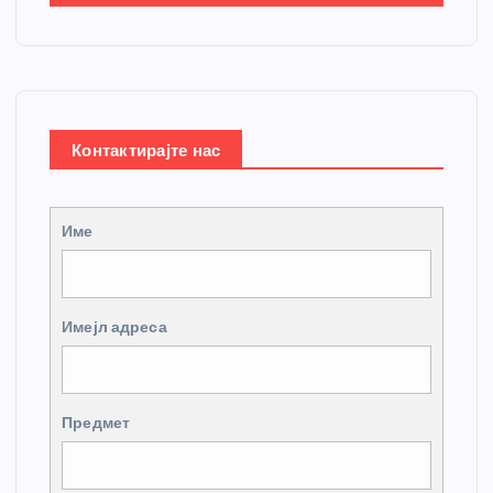
Контактирајте нас
Име
Имејл адреса
Предмет