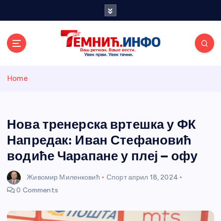
S
k
i
p
t
o
Темнићки
c
Home
o
n
информативн
t
e
Нова тренерска вртешка у ФК
и портал
n
Напредак: Иван Стефановић
t
водиће Чарапане у плеј – офу
Живомир Миленковић
Спорт
април 18, 2024
0 Comments