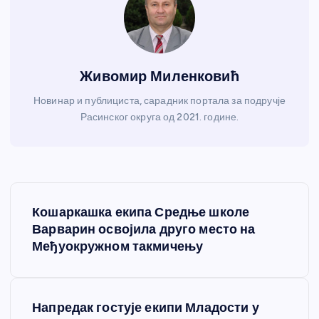
Живомир Миленковић
Новинар и публициста, сарадник портала за подручје
Расинског округа од 2021. године.
К
Кошаркашка екипа Средње школе
р
Варварин освојила друго место на
Међуокружном такмичењу
е
т
Напредак гостује екипи Младости у