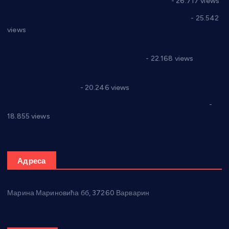
Реконструкција хотела “Плажа” у Варварину
- 26.717 views
Апел за помоћ породици Марковић из Варварина
- 25.542
views
Саопштење и демант Дома здравља “Др Властимир
Годић” на текст који кружи фејсбуком
- 22.168 views
Јелена Вујић-Обрадовић представник Александровца у
Парламенту Србије
- 20.246 views
Откривена илегална штампарија новца код Варварина
-
18.855 views
Адреса
Марина Мариновића бб, 37260 Варварин