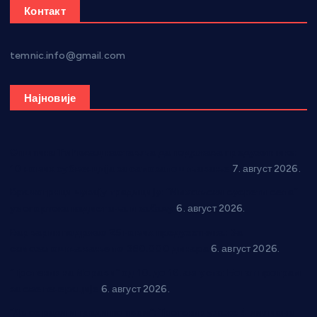
Контакт
temnic.info@gmail.com
Најновије
Општина Ћићевац наставља да подржава предузетнике:
10 нових субвенција за самозапошљавање
7. август 2026.
Вражогрнци чувају традицију: “Михољски сусрети села”
уз спортска надметања и забаву
6. август 2026.
Варварин подржао 25 нових предузетника: За
самозапошљавање по 380.000 динара
6. август 2026.
“Трстеник на Морави” од 10. до 16. августа: Богат програм
за све генерације
6. август 2026.
“Да се ради и гради по твом”: Трстеник улаже 4 милиона