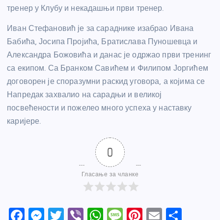
тренер у Клубу и некадашњи први тренер.
Иван Стефановић је за сараднике изабрао Ивана
Бабића, Јосипа Пројића, Братислава Пуношевца и
Александра Божовића и данас је одржао први тренинг
са екипом. Са Бранком Савићем и Филипом Јоргићем
договорен је споразумни раскид уговора, а којима се
Напредак захвалио на сарадњи и великој
посвећености и пожелео много успеха у наставку
каријере.
0
Гласање за чланке
F
M
T
Vi
W
M
Pi
E
S