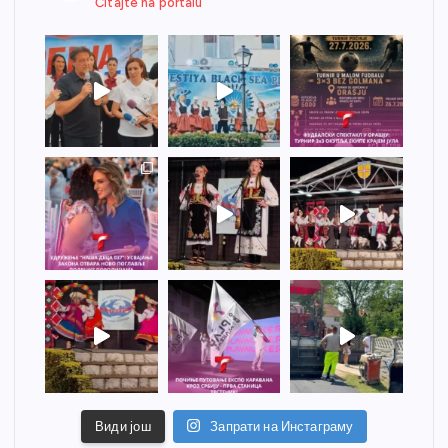
Čitajte na portalu
Види још
Запрати на Инстаграму