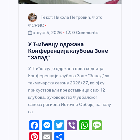
Текст: Никола Петровић, Фото:
ФСРИС
август 5, 2026
0 Comments
У Ћићевцу одржана
Конференција клубова Зоне
“Запад”
У Ћићевцу је одржана прва седница
Конференције клубова Зоне “Запад” за
такмичарску сезону 2026/27, којој су
присуствовали представници свих 12
клубова, руководство Фудбалског
савеза региона Источне Србије, на челу
са…
F
M
T
Vi
W
M
a
e
w
b
h
e
Pi
E
S