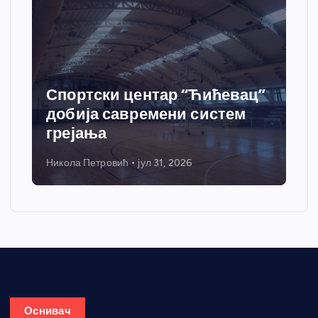
Спортски центар “Ћићевац”
добија савремени систем
грејања
Никола Петровић
јул 31, 2026
Оснивач