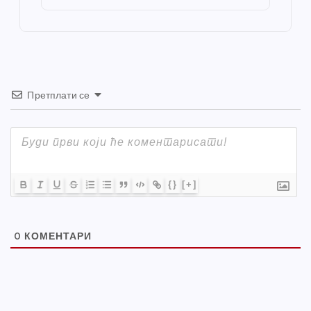
o
er
p
k
Претплати се
{}
[+]
0
КОМЕНТАРИ