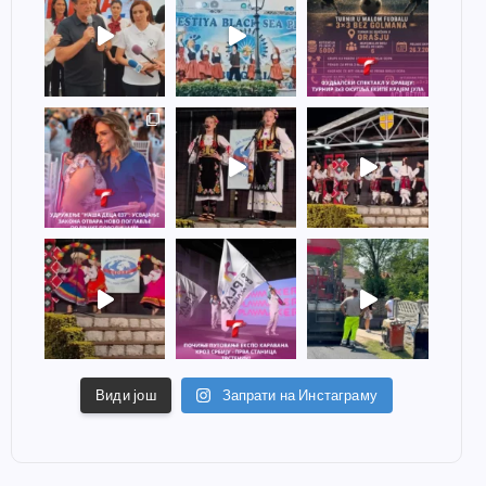
Види још
Запрати на Инстаграму