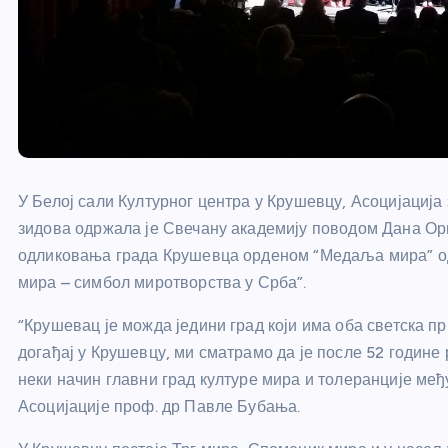
У Белој сали Културног центра у Крушевцу, Асоцијација
зидова одржала је Свечану академију поводом Дана Ор
одликовања града Крушевца орденом “Медаља мира” о
мира – симбол миротворства у Срба”.
“Крушевац је можда једини град који има оба светска п
догађај у Крушевцу, ми сматрамо да је после 52 године
неки начин главни град културе мира и толеранције м
Асоцијације проф. др Павле Бубања.