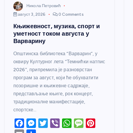
Никола Петровић
август 3, 2026
0 Comments
Књижевност, музика, спорт и
уметност током августа у
Варварину
Општинска библиотека “Варварин”, у
оквиру Културног лета “Темнићки натпис
2026”, припремила је разноврстан
програм за август, који ће обухватити
позоришне и књижевне садржаје,
представљање књиге, рок концерт,
традиционалне манифестације,
спортске…
F
M
T
Vi
W
M
Pi
a
e
w
b
h
e
nt