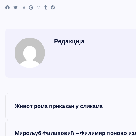
Редакција
К
Живот рома приказан у сликама
р
е
Мирољуб Филиповић – Филимир поново из