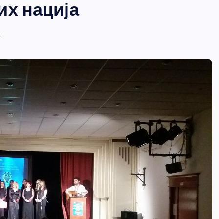
их нација
s