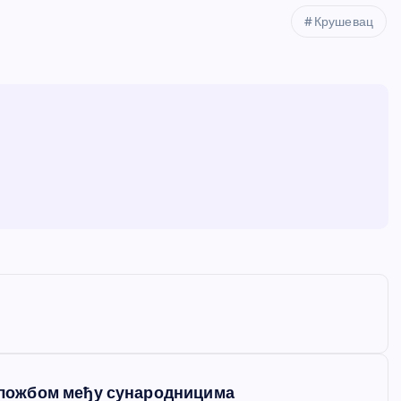
Крушевац
ложбом међу сународницима