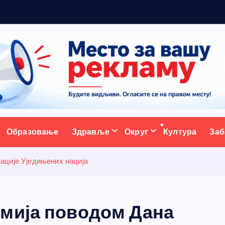
ативни портал
Образовање
Здравље
Округ
Култура
Заб
ације Уједињених нација
мија поводом Дана