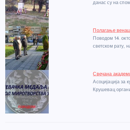
o
g
p
e
данас су на спо
o
er
p
k
Полагање венац
Поводом 14. окт
светском рату, 
Свечана академ
Асоцијација за 
Крушевац орган