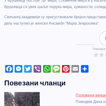
У Крушевцу постоје Трг мира, Споменик мира и у насељу
Крушевца се увек шаље порука мира, хуманости, солида
Свечаној академији су присуствовали бројни представни
делу наступио је женски Ансамбл “Мајка Јевросима”.
Гласање 
F
M
T
Vi
W
M
Pi
E
S
a
e
w
b
h
e
nt
m
h
Повезани чланци
c
ss
itt
er
at
ss
er
ail
ar
e
e
er
s
a
e
e
Положени венци
b
n
A
g
st
Поводом Дана о