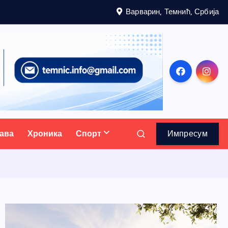
Варварин, Темнић, Србија
ава
Хроника
Спорт
Импресум