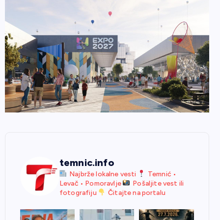
temnic.info
Najbrže lokalne vesti
Temnić •
Levač • Pomoravlje
Pošaljite vest ili
fotografiju
Čitajte na portalu