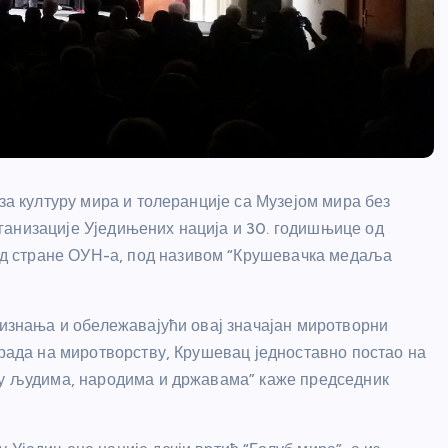
 за културу мира и толеранције са Музејом мира без
ганизације Уједињених нација и 30. годишњице од
д стране ОУН-а, под називом “Крушевачка медаља
ризнања и обележавајући овај значајан миротворни
 рада на миротворству, Крушевац једноставно постао на
еђу људима, народима и државама” каже председник