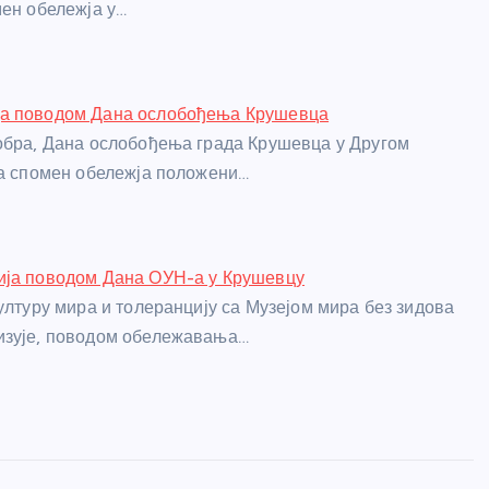
мен обележја у…
а поводом Дана ослобођења Крушевца
обра, Дана ослобођења града Крушевца у Другом
на спомен обележја положени…
ија поводом Дана ОУН-а у Крушевцу
културу мира и толеранцију са Музејом мира без зидова
изује, поводом обележавања…