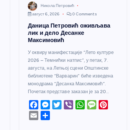
Никола Петровић
к
август 6, 2026
0 Comments
Даница Петровић оживљава
а
лик и дело Десанке
Максимовић
У оквиру манифестације “Лето културе
2026 – Темнићки натпис”, у петак, 7.
августа, на Летњој сцени Општинске
библиотеке “Варварин” биће изведена
монодрама “Десанка Максимовић”.
Почетак представе заказан је за 20…
F
M
T
Vi
W
M
Pi
a
e
w
b
h
e
nt
E
S
c
ss
itt
er
at
ss
er
m
h