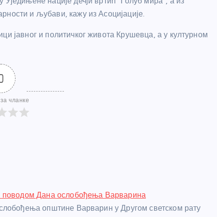
 Уједињене нације дечји вртић “Голуб мира”, а из
рности и љубави, кажу из Асоцијације.
ци јавног и политичког живота Крушевца, а у културном
0
за чланке
 поводом Дана ослобођења Варварина
слобођења општине Варварин у Другом светском рату